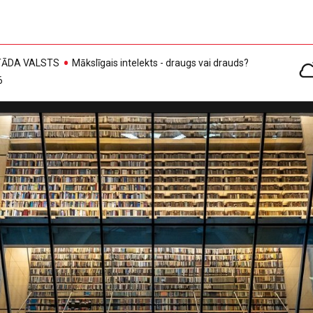
, TĀDA VALSTS
Mākslīgais intelekts - draugs vai drauds?
6