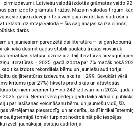
– pirmizdevumi. Latviešu valodā izdotās grāmatas veido 9
sas pērn izdoto grāmatu tirāžas. Mazam valodas tirgum, kā
tvijas, vietējie izdevēji ir teju vienīgais avots, kas nodrošina
tu klāstu dzimtajā valodā – šis saglabājas kā izaicinošs,
būtisks darbs.
em un jauniešiem paredzētā daiļliteratūra – lai gan kopumā
airāk nekā desmit gadus stabili saglabā trešās visvairāk
ās tematikas statusu uzreiz aiz daiļliteratūras pieaugušajie
ziņu literatūras – 2025. gadā izdota par 7% mazāk nekā 20
 kad tika izdots rekordliels bērnu un jauniešu auditorijai
zētu daiļliteratūras izdevumu skaits – 299. Savukārt vērā
s kritums (par 27%) fiksēts praktiskās un attīstošās
ratūras bērniem segmentā – no 242 izdevumiem 2024. gadā 
 2025. gadā. Ņemot vērā pēdējo gadu laikā aktuālo publisk
siju par lasīšanas veicināšanu bērnu un jauniešu vidū, šīs
ņas vērtējamas piesardzīgi un ar cerību, ka šī ir tikai īstermi
nce, ilgtermiņā tomēr turpinot nodrošināt pēc iespējas
ku izvēli jaunākajai lasītāju auditorijai.