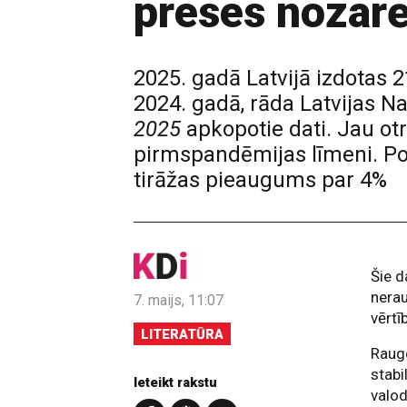
preses nozar
2025. gadā Latvijā izdotas
2024. gadā, rāda Latvijas N
2025
apkopotie dati. Jau ot
pirmspandēmijas līmeni. Poz
tirāžas pieaugums par 4%
Šie d
nerau
7. maijs, 11:07
vērtī
LITERATŪRA
Raugo
stabi
Ieteikt rakstu
valod