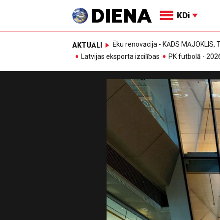
KDi
Ēku renovācija - KĀDS MĀJOKLIS
AKTUĀLI
Latvijas eksporta izcilības
PK futbolā - 202