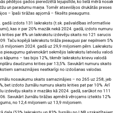
nās pēdējos gados pieredzētā lejupslīde, ko lielā mērā nosa
džu un paradumu maiņa. Tomēr atsevišķos drukātās preses
ājos – īpaši tirāžas apjomā – fiksēts pieaugums.
 gadā izdots 131 laikraksts (t.sk. pašvaldības informatīvie
umi), kas ir par 20% mazāk nekā 2024. gadā, izdoto numuru
s krities par 8% un laikrakstu izdevēju skaits no 121 sarucis
109. Taču kopējā laikrakstu tirāža pieaugusi par nepilniem 5
,6 miljoniem 2024. gadā uz 29,9 miljoniem pērn. Laikrakstu
as pieaugumu galvenokārt sekmējis laikrakstu latviešu valod
as kāpums – tas bijis 12%, tikmēr laikrakstu krievu valodā
plāru daudzums krities par 13,5%. Savukārt numuru skaits
akstiem samazinājies neatkarīgi no izdošanas valodas.
urnālu nosaukumu skaits samazinājies – no 265 uz 258, jeb
%, bet izdoto žurnālu numuru skaits krities pat par 10%. Arī
lu izdevēju skaits ir mazāks kā 2024. gadā, sarūkot no 111
106. Savukārt žurnālu tirāžas apmērā vērojams izteikts 12%
gums, no 12,4 miljoniem uz 13,9 miljoniem.
kā daļa (53% laikrakstu un 83% žurnālu no LNB uzskaitītajie