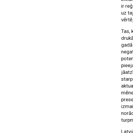
ir re
uz ta
vērtē
Tas, 
drukā
gadā 
negat
poten
pieej
jāatz
starp
aktua
mēneš
prese
izma
norād
turp
Latvi