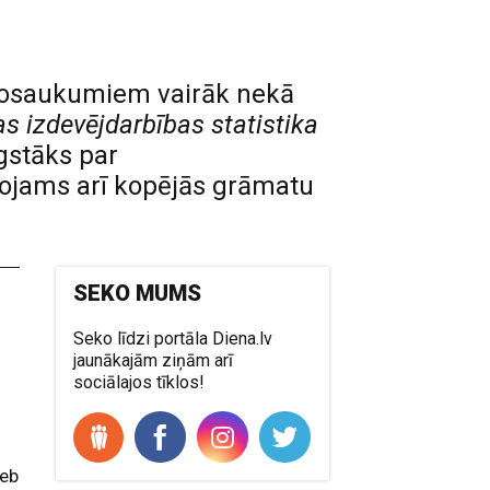
 nosaukumiem vairāk nekā
as izdevējdarbības statistika
gstāks par
ērojams arī kopējās grāmatu
SEKO MUMS
Seko līdzi portāla Diena.lv
jaunākajām ziņām arī
sociālajos tīklos!
jeb