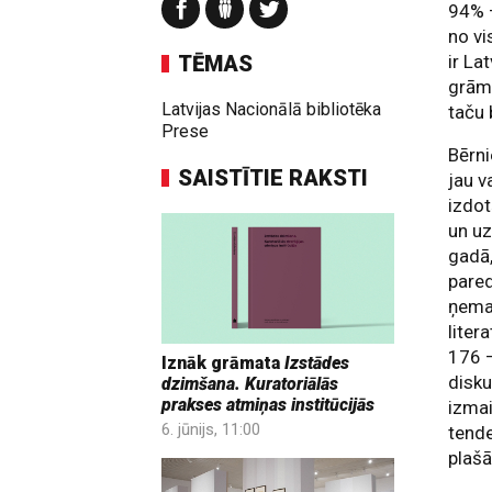
94% 
no vi
TĒMAS
ir La
grāma
Latvijas Nacionālā bibliotēka
taču 
Prese
Bērni
SAISTĪTIE RAKSTI
jau v
izdot
un uz
gadā,
pared
ņemam
lite
176 –
Iznāk grāmata
Izstādes
disku
dzimšana. Kuratoriālās
prakses atmiņas institūcijās
izmai
6. jūnijs, 11:00
tende
plašā