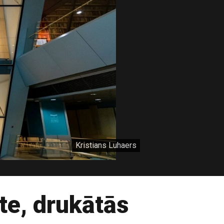
Kristians Luhaers
te, drukātās