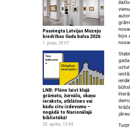
Aktī
vienu
autor
grāma
nosau
Pasniegta Latvijas Muzeju
bijis
biedrības Gada balva 2026
nosa
1. jūnijs, 20:07
Stabi
gada
uztur
iestā
ienāk
būtis
LNB: Plāno laist klajā
liter
grāmatu, žurnālu, skaņu
demo
ierakstu, atklātnes vai
kādu citu izdevumu –
tirāž
nogādā to Nacionālajā
jārau
bibliotēkā!
20. aprīlis, 13:54
Turpr