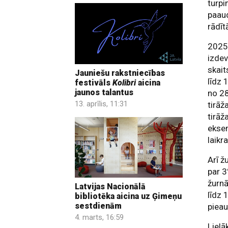
turpi
paau
rādīt
2025.
izdev
skait
Jauniešu rakstniecības
līdz 
festivāls
Kolibri
aicina
jaunos talantus
no 28
13. aprīlis, 11:31
tirāž
tirāž
eksem
laikr
Arī ž
par 3
žurnā
Latvijas Nacionālā
līdz 
bibliotēka aicina uz Ģimeņu
sestdienām
pieau
4. marts, 16:59
Lielā