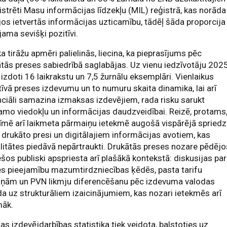
ģistrēti Masu informācijas līdzekļu (MIL) reģistrā, kas norāda
jos ietvertās informācijas uzticamību, tādēļ šāda proporcija 
jama sevišķi pozitīvi.
ka tirāžu apmēri palielinās, liecina, ka pieprasījums pēc
tās preses sabiedrībā saglabājas. Uz vienu iedzīvotāju 2025
izdoti 16 laikrakstu un 7,5 žurnālu eksemplāri. Vienlaikus
īvā preses izdevumu un to numuru skaita dinamika, lai arī
ciāli samazina izmaksas izdevējiem, rada risku sarukt
amo viedokļu un informācijas daudzveidībai. Reizē, protams
īmē arī laikmeta pārmaiņu ietekmē augošā vispārējā spried
 drukāto presi un digitālajiem informācijas avotiem, kas
litātes piedāvā nepārtraukti. Drukātās preses nozare pēdējo
os publiski apspriesta arī plašākā kontekstā: diskusijas par
s pieejamību mazumtirdzniecības ķēdēs, pasta tarifu
iņām un PVN likmju diferencēšanu pēc izdevuma valodas
a uz strukturāliem izaicinājumiem, kas nozari ietekmēs arī
māk.
jas izdevējdarbības statistika tiek veidota, balstoties uz