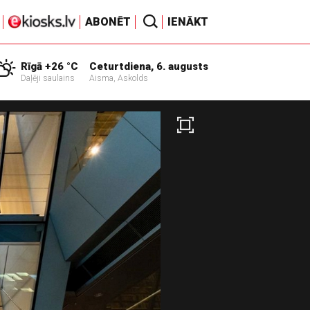
ABONĒT
IENĀKT
Rīgā +26 °C
Ceturtdiena, 6. augusts
Daļēji saulains
Aisma, Askolds