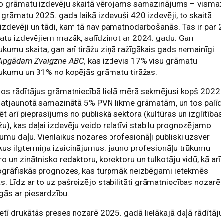
vo grāmatu izdevēju skaitā vērojams samazinājums – visma
 grāmatu 2025. gada laikā izdevuši 420 izdevēji, to skaitā
izdevēji un tādi, kam tā nav pamatnodarbošanās. Tas ir par 
tu izdevējiem mazāk, salīdzinot ar 2024. gadu. Gan
kumu skaita, gan arī tirāžu ziņā ražīgākais gads nemainīgi
Apgādam Zvaigzne ABC,
kas izdevis 17% visu grāmatu
ukumu un 31% no kopējās grāmatu tirāžas.
los rādītājus grāmatniecībā lielā mērā sekmējusi kopš 2022
 atjaunotā samazinātā 5% PVN likme grāmatām, un tos palī
ēt arī pieprasījums no publiskā sektora (kultūras un izglītība
žu), kas daļai izdevēju veido relatīvi stabilu prognozējamo
umu daļu. Vienlaikus nozares profesionāļi publiski uzsver
kus ilgtermiņa izaicinājumus: jauno profesionāļu trūkumu
āro un zinātnisko redaktoru, korektoru un tulkotāju vidū, kā arī
grāfiskās prognozes, kas turpmāk neizbēgami ietekmēs
as. Līdz ar to uz pašreizējo stabilitāti grāmatniecības nozarē
gās ar piesardzību.
etī drukātās preses nozarē 2025. gadā lielākajā daļā rādītāj