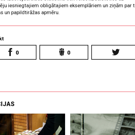
ēju iesniegtajiem obligātajiem eksemplāriem un ziņām par 
as un papildtirāžas apmēru.
kt
0
0
CIJAS