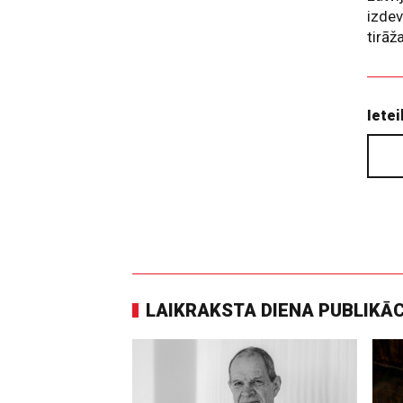
izdev
tirāž
Ietei
LAIKRAKSTA DIENA PUBLIKĀ