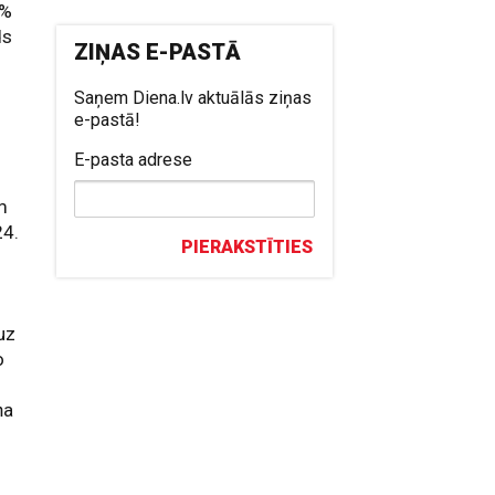
2%
ds
ZIŅAS E-PASTĀ
Saņem Diena.lv aktuālās ziņas
e-pastā!
E-pasta adrese
m
24.
PIERAKSTĪTIES
uz
o
ņa