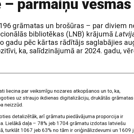
ē – pārmaiņu vēsmas
 2196 grāmatas un brošūras – par diviem
acionālās bibliotēkas (LNB) krājumā
Latvij
ro gadu pēc kārtas rādītājs saglabājies au
itīvi, ka, salīdzinājumā ar 2024. gadu, v
ati liecina par veiksmīgu nozares atkopšanos un to, ka,
goties uz straujo ikdienas digitalizāciju, drukātās grāmatas
ba neizzūd.
ties detalizētāk, arī grāmatu piedāvājuma proporcija ir
la. Lielākā daļa – 78% jeb 1704 grāmatu izdotas latviešu
ā, turklāt 1067 jeb 63% no tām ir oriģinālizdevumi un 1609 