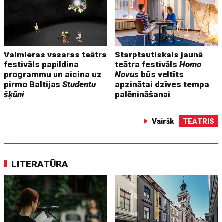
Valmieras vasaras teātra
Starptautiskais jaunā
festivāls papildina
teātra festivāls
Homo
programmu un aicina uz
Novus
būs veltīts
pirmo Baltijas
Studentu
apzinātai dzīves tempa
šķūni
palēnināšanai
Vairāk
TEĀTRIS
LITERATŪRA