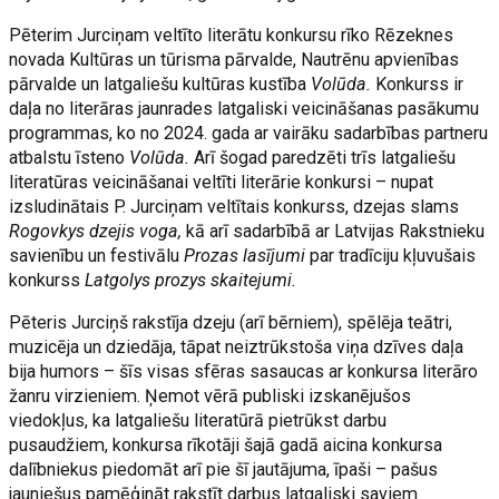
Pēterim Jurciņam veltīto literātu konkursu rīko Rēzeknes
novada Kultūras un tūrisma pārvalde, Nautrēnu apvienības
pārvalde un latgaliešu kultūras kustība
Volūda.
Konkurss ir
daļa no literāras jaunrades latgaliski veicināšanas pasākumu
programmas, ko no 2024. gada ar vairāku sadarbības partneru
atbalstu īsteno
Volūda.
Arī šogad paredzēti trīs latgaliešu
literatūras veicināšanai veltīti literārie konkursi – nupat
izsludinātais P. Jurciņam veltītais konkurss, dzejas slams
Rogovkys dzejis voga,
kā arī sadarbībā ar Latvijas Rakstnieku
savienību un festivālu
Prozas lasījumi
par tradīciju kļuvušais
konkurss
Latgolys prozys skaitejumi.
Pēteris Jurciņš rakstīja dzeju (arī bērniem), spēlēja teātri,
muzicēja un dziedāja, tāpat neiztrūkstoša viņa dzīves daļa
bija humors – šīs visas sfēras sasaucas ar konkursa literāro
žanru virzieniem. Ņemot vērā publiski izskanējušos
viedokļus, ka latgaliešu literatūrā pietrūkst darbu
pusaudžiem, konkursa rīkotāji šajā gadā aicina konkursa
dalībniekus piedomāt arī pie šī jautājuma, īpaši – pašus
jauniešus pamēģināt rakstīt darbus latgaliski saviem