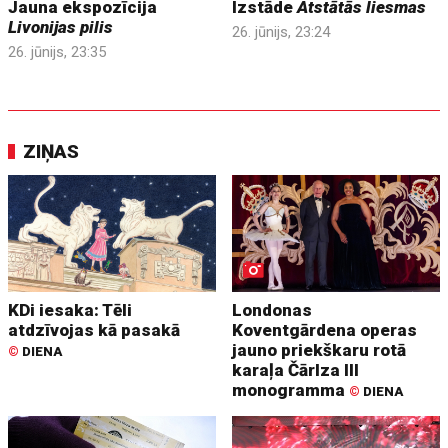
Jauna ekspozīcija
Izstāde
Atstātās liesmas
Livonijas pilis
26. jūnijs, 23:24
26. jūnijs, 23:35
ZIŅAS
KDi iesaka: Tēli
Londonas
atdzīvojas kā pasakā
Koventgārdena operas
jauno priekškaru rotā
©
DIENA
karaļa Čārlza III
monogramma
©
DIENA