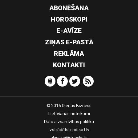
ABONĒŠANA
HOROSKOPI
E-AVĪZE
ZIŅAS E-PASTĀ
REKLĀMA
KONTAKTI
© 2016 Dienas Bizness
Lietošanas noteikumi
Datu aizsardzības politika
Izstrādāts:
codeart.lv
ekiosks@ekiosks.lv