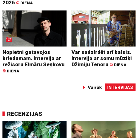
2026
©
DIENA
Nopietni gatavojos
Var sadzirdēt arī balsis.
briedumam. Intervija ar
Intervija ar somu mūziķi
režisoru Elmāru Seņkovu
Džimiju Tenoru
©
DIENA
©
DIENA
Vairāk
INTERVIJAS
RECENZIJAS