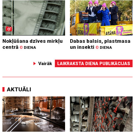
Nokļūšana dzīves mirkļu
Dabas balsis, plastmasa
centrā
un insekti
©
DIENA
©
DIENA
Vairāk
LAIKRAKSTA DIENA PUBLIKĀCIJAS
AKTUĀLI