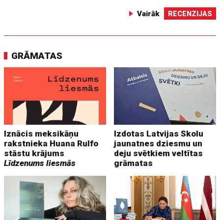
Vairāk
RECENZIJAS
GRĀMATAS
Iznācis meksikāņu
Izdotas Latvijas Skolu
rakstnieka Huana Rulfo
jaunatnes dziesmu un
stāstu krājums
deju svētkiem veltītas
Līdzenums liesmās
grāmatas