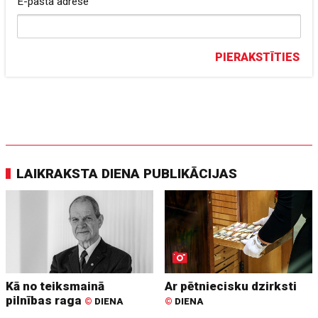
E-pasta adrese
PIERAKSTĪTIES
LAIKRAKSTA DIENA PUBLIKĀCIJAS
Kā no teiksmainā
Ar pētniecisku dzirksti
pilnības raga
©
DIENA
©
DIENA