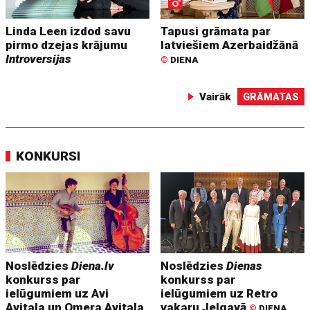
Linda Leen izdod savu
Tapusi grāmata par
pirmo dzejas krājumu
latviešiem Azerbaidžānā
Introversijas
©
DIENA
Vairāk
GRĀMATAS
KONKURSI
Noslēdzies
Diena.lv
Noslēdzies
Dienas
konkurss par
konkurss par
ielūgumiem uz Avi
ielūgumiem uz Retro
Avitala un Omera Avitala
vakaru Jelgavā
©
DIENA