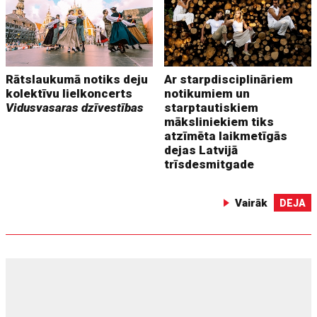
Rātslaukumā notiks deju
Ar starpdisciplināriem
kolektīvu lielkoncerts
notikumiem un
Vidusvasaras dzīvestības
starptautiskiem
māksliniekiem tiks
atzīmēta laikmetīgās
dejas Latvijā
trīsdesmitgade
Vairāk
DEJA