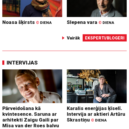
Noasa šķirsts
Slepena vara
©
DIENA
©
DIENA
Vairāk
EKSPERTI/BLOGERI
INTERVIJAS
Pārveidošana kā
Karalis enerģijas ķīselī.
kvintesence. Saruna ar
Intervija ar aktieri Artūru
arhitekti Zaigu Gaili par
Skrastiņu
©
DIENA
Mīsa van der Roes balvu