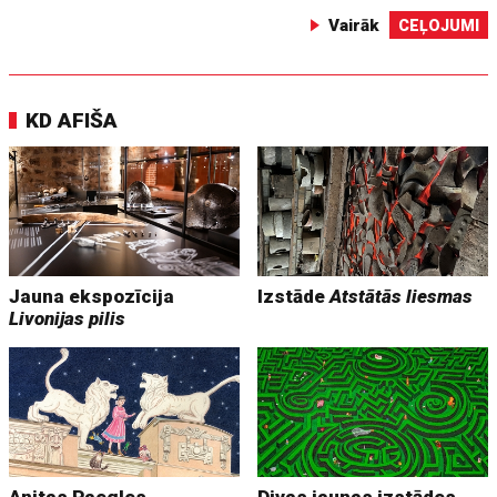
Vairāk
CEĻOJUMI
KD AFIŠA
Jauna ekspozīcija
Izstāde
Atstātās liesmas
Livonijas pilis