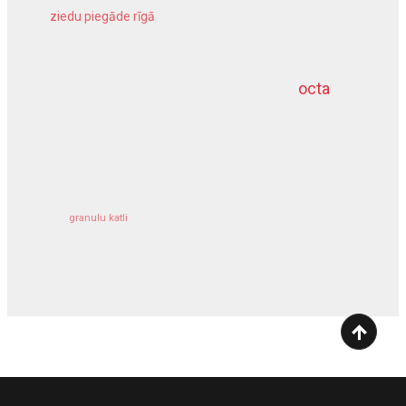
ziedu piegāde rīgā
meliorācijas darbi
octa
dziļurbums
kravu apdrošināšana
granulu katli
siltumsūknis