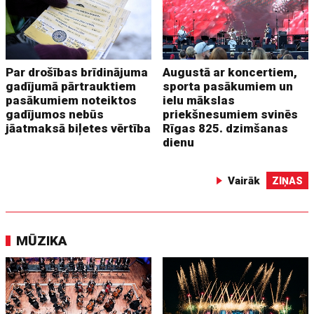
Par drošības brīdinājuma
Augustā ar koncertiem,
gadījumā pārtrauktiem
sporta pasākumiem un
pasākumiem noteiktos
ielu mākslas
gadījumos nebūs
priekšnesumiem svinēs
jāatmaksā biļetes vērtība
Rīgas 825. dzimšanas
dienu
Vairāk
ZIŅAS
MŪZIKA