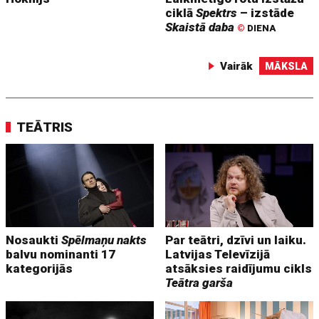
ciklā
Spektrs
– izstāde
Skaistā daba
©
DIENA
Vairāk
MĀKSLA
TEĀTRIS
Nosaukti
Spēlmaņu nakts
Par teātri, dzīvi un laiku.
balvu nominanti 17
Latvijas Televīzijā
kategorijās
atsāksies raidījumu cikls
Teātra garša