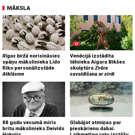
MĀKSLA
Rīgas biržā
norisināsies
Venēcijā izstādīta
spāņu mākslinieka Lido
tēlnieka Aigara Bikšes
Riko personālizstāde
skulptūra
Zvēra
Atklāsme
savaldīšana ar sirdi
88 gadu vecumā miris
Glabājot atmiņas par
britu mākslinieks Deivids
pieskārienu dabai.
Hoknijs
Laikmetīgo rotu izstāžu