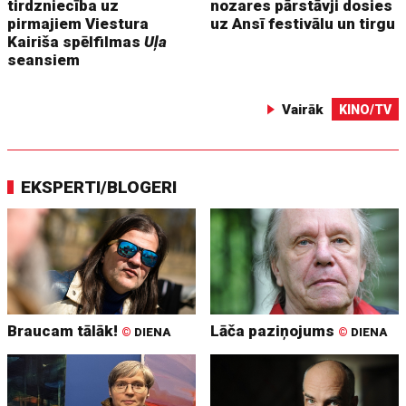
tirdzniecība uz
nozares pārstāvji dosies
pirmajiem Viestura
uz Ansī festivālu un tirgu
Kairiša spēlfilmas
Uļa
seansiem
Vairāk
KINO/TV
EKSPERTI/BLOGERI
Braucam tālāk!
Lāča paziņojums
©
DIENA
©
DIENA