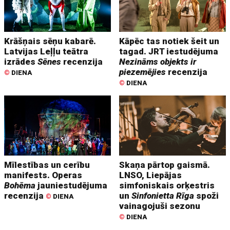
Krāšņais sēņu kabarē.
Kāpēc tas notiek šeit un
Latvijas Leļļu teātra
tagad. JRT iestudējuma
izrādes
Sēnes
recenzija
Nezināms objekts ir
piezemējies
recenzija
©
DIENA
©
DIENA
Mīlestības un cerību
Skaņa pārtop gaismā.
manifests. Operas
LNSO, Liepājas
Bohēma
jauniestudējuma
simfoniskais orķestris
recenzija
un
Sinfonietta Rīga
spoži
©
DIENA
vainagojuši sezonu
©
DIENA