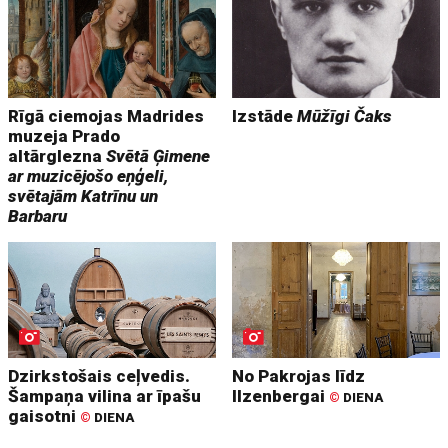
Rīgā ciemojas Madrides
Izstāde
Mūžīgi Čaks
muzeja Prado
altārglezna
Svētā Ģimene
ar muzicējošo eņģeli,
svētajām Katrīnu un
Barbaru
Dzirkstošais ceļvedis.
No Pakrojas līdz
Šampaņa vilina ar īpašu
Ilzenbergai
©
DIENA
gaisotni
©
DIENA