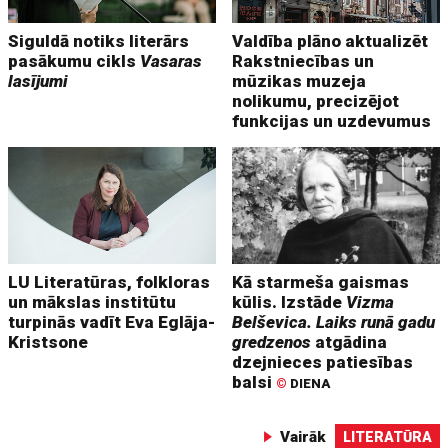
Siguldā notiks literārs
Valdība plāno aktualizēt
pasākumu cikls
Vasaras
Rakstniecības un
lasījumi
mūzikas muzeja
nolikumu, precizējot
funkcijas un uzdevumus
LU Literatūras, folkloras
Kā starmeša gaismas
un mākslas institūtu
kūlis. Izstāde
Vizma
turpinās vadīt Eva Eglāja-
Belševica. Laiks runā gadu
Kristsone
gredzenos
atgādina
dzejnieces patiesības
balsi
©
DIENA
Vairāk
LITERATŪRA