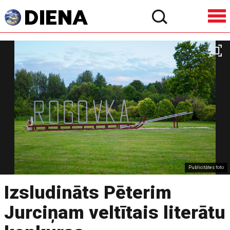
Publicitātes foto
Izsludināts Pēterim
Jurciņam veltītais literātu