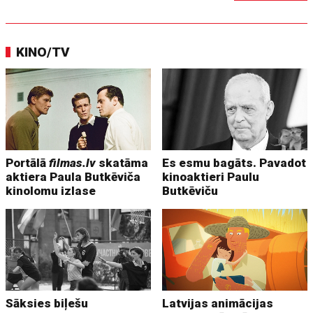
KINO/TV
Portālā
filmas.lv
skatāma
Es esmu bagāts. Pavadot
aktiera Paula Butkēviča
kinoaktieri Paulu
kinolomu izlase
Butkēviču
Sāksies biļešu
Latvijas animācijas