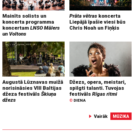
Mainīts solists un
Prāta vētras
koncerta
koncerta programma
Liepājā īpašie viesi būs
koncertam
LNSO Mālers
Chris Noah un Fiņķis
un Voltons
Augustā Lūznavas muižā
Džezs, opera, meistari,
norisināsies VIII Baltijas
spilgti talanti. Tuvojas
džeza festivāls
Škiuņa
festivāls
Rīgas ritmi
džezs
©
DIENA
Vairāk
MŪZIKA