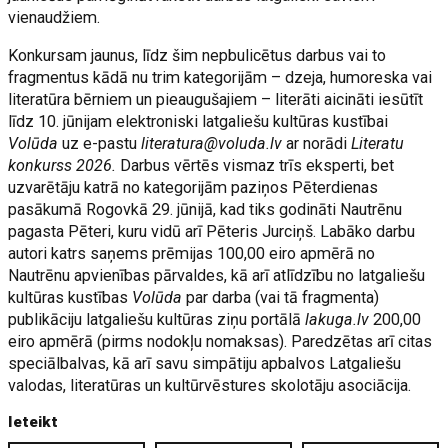
vienaudžiem.
Konkursam jaunus, līdz šim nepbulicētus darbus vai to
fragmentus kādā nu trim kategorijām – dzeja, humoreska vai
literatūra bērniem un pieaugušajiem – literāti aicināti iesūtīt
līdz 10. jūnijam elektroniski latgaliešu kultūras kustībai
Volūda
uz e-pastu
literatura@voluda.lv
ar norādi
Literatu
konkurss 2026.
Darbus vērtēs vismaz trīs eksperti, bet
uzvarētāju katrā no kategorijām paziņos Pēterdienas
pasākumā Rogovkā 29. jūnijā, kad tiks godināti Nautrēnu
pagasta Pēteri, kuru vidū arī Pēteris Jurciņš. Labāko darbu
autori katrs saņems prēmijas 100,00 eiro apmērā no
Nautrēnu apvienības pārvaldes, kā arī atlīdzību no latgaliešu
kultūras kustības
Volūda
par darba (vai tā fragmenta)
publikāciju latgaliešu kultūras ziņu portālā
lakuga.lv
200,00
eiro apmērā (pirms nodokļu nomaksas). Paredzētas arī citas
speciālbalvas, kā arī savu simpātiju apbalvos Latgaliešu
valodas, literatūras un kultūrvēstures skolotāju asociācija.
Ieteikt