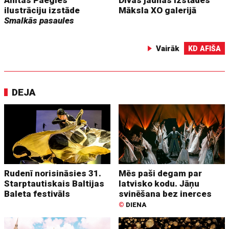
Anitas Paegles
Divas jaunas izstādes
ilustrāciju izstāde
Māksla XO galerijā
Smalkās pasaules
Vairāk
KD AFIŠA
DEJA
Rudenī norisināsies 31.
Mēs paši degam par
Starptautiskais Baltijas
latvisko kodu. Jāņu
Baleta festivāls
svinēšana bez inerces
©
DIENA