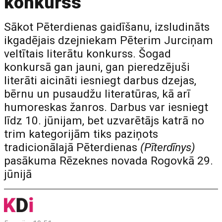
konkurss
Sākot Pēterdienas gaidīšanu, izsludināts
ikgadējais dzejniekam Pēterim Jurciņam
veltītais literātu konkurss. Šogad
konkursā gan jauni, gan pieredzējuši
literāti aicināti iesniegt darbus dzejas,
bērnu un pusaudžu literatūras, kā arī
humoreskas žanros. Darbus var iesniegt
līdz 10. jūnijam, bet uzvarētājs katrā no
trim kategorijām tiks paziņots
tradicionālajā Pēterdienas
(Pīterdīnys)
pasākuma Rēzeknes novada Rogovkā 29.
jūnijā