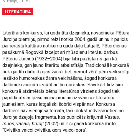
5. maijs, 10:51
LITERATŪRA
Literārais konkurss, lai godinātu dzejnieka, novadnieka Pētera
Jurciņa piemiņu, pirmo reizi notika 2004. gadā un nu ir palicis
par ierastu kultūras notikumu gada daļu Latgalē, Pēterdienas
pasākumā Rogovkā izceļot arī mūsdienu literātu darbus.
Pēteris Jurciņš (1932–2004) bija labi pazīstams gan kā
dzejnieks, gan jauno literātu atbalstītājs. Tradicionāli konkursā
tiek gaidīti darbi dzejas žanrā, bet, ņemot vērā pērn veiksmīgi
iesākto humoreskas žanra veicināšanu, šogad konkursa
dalībnieki aicināti iesūtīt arī humoreskas. Savukārt līdz šim
konkursā atzīmētais bērnu literatūras virziens šogad tiek
papildināts ar īpašu aicinājumu un uzsvaru uz literatūru
jauniešiem, kuras latgaliski šobrīd vispār nav. Konkursa
darbiem nav vienojoša temata, taču drīkst iedvesmoties no
Jurciņa dzejoļa fragmenta, kas publicēts krājumā
Vasala,
muos, vasals, bruoļ!
(2002) un ir šī gada konkursa moto:
“Cylvāks vaicoj cylvāka, gors vaicoj gora”.