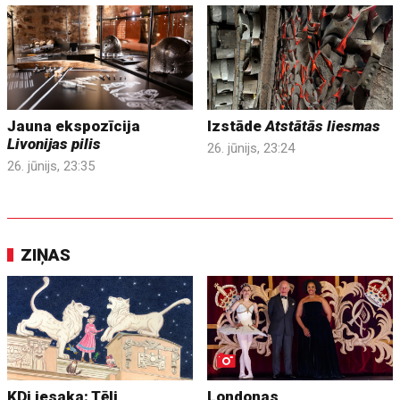
Jauna ekspozīcija
Izstāde
Atstātās liesmas
Livonijas pilis
26. jūnijs, 23:24
26. jūnijs, 23:35
ZIŅAS
KDi iesaka: Tēli
Londonas