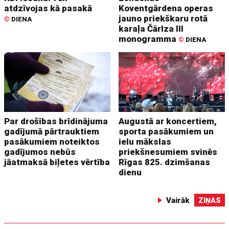
atdzīvojas kā pasakā
Koventgārdena operas
jauno priekškaru rotā
©
DIENA
karaļa Čārlza III
monogramma
©
DIENA
Par drošības brīdinājuma
Augustā ar koncertiem,
gadījumā pārtrauktiem
sporta pasākumiem un
pasākumiem noteiktos
ielu mākslas
gadījumos nebūs
priekšnesumiem svinēs
jāatmaksā biļetes vērtība
Rīgas 825. dzimšanas
dienu
Vairāk
ZIŅAS