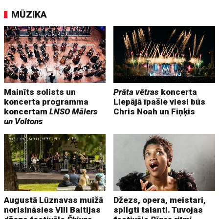
MŪZIKA
Mainīts solists un
Prāta vētras
koncerta
koncerta programma
Liepājā īpašie viesi būs
koncertam
LNSO Mālers
Chris Noah un Fiņķis
un Voltons
Augustā Lūznavas muižā
Džezs, opera, meistari,
norisināsies VIII Baltijas
spilgti talanti. Tuvojas