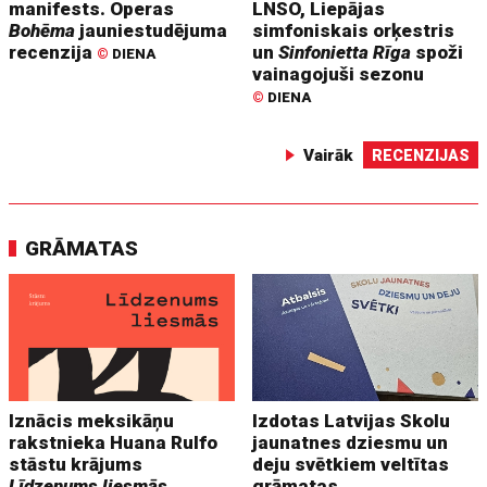
manifests. Operas
LNSO, Liepājas
Bohēma
jauniestudējuma
simfoniskais orķestris
recenzija
un
Sinfonietta Rīga
spoži
©
DIENA
vainagojuši sezonu
©
DIENA
Vairāk
RECENZIJAS
GRĀMATAS
Iznācis meksikāņu
Izdotas Latvijas Skolu
rakstnieka Huana Rulfo
jaunatnes dziesmu un
stāstu krājums
deju svētkiem veltītas
Līdzenums liesmās
grāmatas