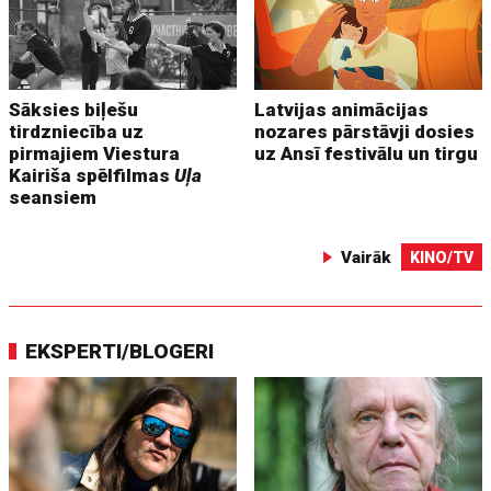
Sāksies biļešu
Latvijas animācijas
tirdzniecība uz
nozares pārstāvji dosies
pirmajiem Viestura
uz Ansī festivālu un tirgu
Kairiša spēlfilmas
Uļa
seansiem
Vairāk
KINO/TV
EKSPERTI/BLOGERI