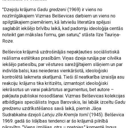
"Dzejoļu krājums
Gadu gredzeni
(1969) ir viens no
nozīmīgākajiem Vizmas Belševicas darbiem un viens no
spilgtākajiem piemēriem, kā latviešu literatūra spējusi
saglabāt iekšējo brīvību laikā, kad padomju ideoloģija centās
noteikt gan mākslas formu, gan saturu," stāsta Ilze Tauriņa-
Roze.
Belševica krājumā uzdrošinājās nepakļauties sociālistiskā
reālisma estētikas prasībām. Viņas dzeja runāja par cilvēka
iekšējo patiesību, par vēstures sarežģītajiem slāņiem un par
indivīda balsi, kas neiederas vienkāršotā, ideoloģiski
kontrolētā laikmeta skatījumā. Tieši šī neatkarība izraisīja asu
reakciju: krājums tika kritizēts, izmantojot ideoloģiski
iekrāsotus un varai pakārtotus argumentus, bet autore –
pakļauta publiskai nosodīšanai. Vizmas Belševicas kolekcijas
atbildīgais speciālists Ingus Barovskis, lai labāk izceltu
Gadu
gredzenu
uzdrīkstēšanos savā laikā, piemin Jāņa
Sudrabkalna dzejoli
Latvju zīle Kremļa tornī
(1945). Belševica
1969. gadā šo lišķības tendenci ar šo krājumā pilnībā
pārsvītro. "Viens izplājas, otrs – pretojas," komentē Ingus