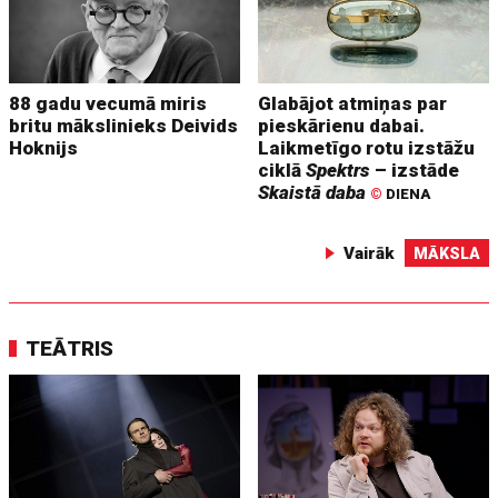
88 gadu vecumā miris
Glabājot atmiņas par
britu mākslinieks Deivids
pieskārienu dabai.
Hoknijs
Laikmetīgo rotu izstāžu
ciklā
Spektrs
– izstāde
Skaistā daba
©
DIENA
Vairāk
MĀKSLA
TEĀTRIS