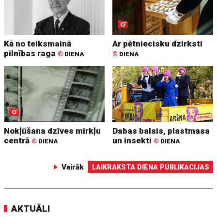
Kā no teiksmainā
Ar pētniecisku dzirksti
pilnības raga
©
DIENA
©
DIENA
Nokļūšana dzīves mirkļu
Dabas balsis, plastmasa
centrā
un insekti
©
DIENA
©
DIENA
Vairāk
LAIKRAKSTA DIENA PUBLIKĀCIJAS
AKTUĀLI