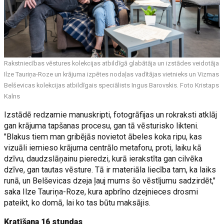
Rakstniecības vēstures kolekcijas atbildīgā glabātāja un izstādes veidotāja
Ilze Tauriņa-Roze un krājuma izpētes nodaļas vadītājas vietnieks un Vizmas
Belševicas kolekcijas atbildīgais speciālists Ingus Barovskis. Foto Kristaps
Kalns
Izstādē redzamie manuskripti, fotogrāfijas un rokraksti atklāj
gan krājuma tapšanas procesu, gan tā vēsturisko likteni.
"Blakus tiem man gribējās novietot ābeles koka ripu, kas
vizuāli iemieso krājuma centrālo metaforu, proti, laiku kā
dzīvu, daudzslāņainu pieredzi, kurā ierakstīta gan cilvēka
dzīve, gan tautas vēsture. Tā ir materiāla liecība tam, ka laiks
runā, un Belševicas dzeja ļauj mums šo vēstījumu sadzirdēt,"
saka Ilze Tauriņa-Roze, kura apbrīno dzejnieces drosmi
pateikt, ko domā, lai ko tas būtu maksājis.
Kratīšana 16 stundas