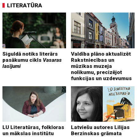
LITERATŪRA
Siguldā notiks literārs
Valdība plāno aktualizēt
pasākumu cikls
Vasaras
Rakstniecības un
lasījumi
mūzikas muzeja
nolikumu, precizējot
funkcijas un uzdevumus
LU Literatūras, folkloras
Latviešu autores Lilijas
un mākslas institūtu
Berzinskas grāmata