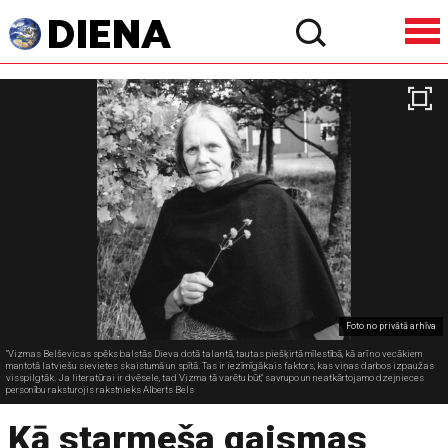
Foto no privātā arhīva
"Vizmas Belševicas spēks balstās Dieva dotā talantā, tautas piešķirtā mīlestībā, kā arī no vecākiem
mantotā latviešu sievietes skaistumā un spītā. Tas ir iezīmīgākais faktors, kas viņas darbos izpaužas
visspilgtāk. Ja literatūrai ir dvēsele, tad Vizma tā varētu būt," savrupo un neatkārtojamo dzejnieces
personību raksturojis rakstnieks Alberts Bels
Kā starmeša gaismas