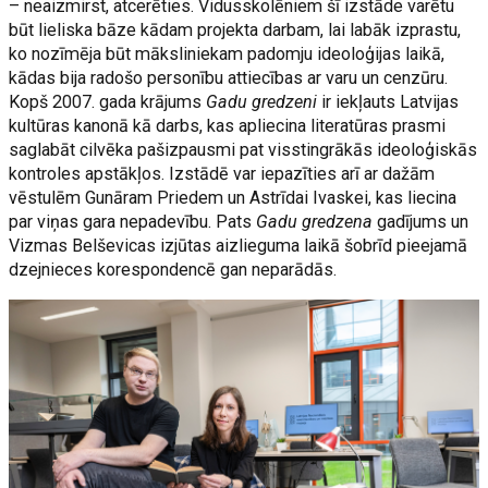
– neaizmirst, atcerēties. Vidusskolēniem šī izstāde varētu
būt lieliska bāze kādam projekta darbam, lai labāk izprastu,
ko nozīmēja būt māksliniekam padomju ideoloģijas laikā,
kādas bija radošo personību attiecības ar varu un cenzūru.
Kopš 2007. gada krājums
Gadu gredzeni
ir iekļauts Latvijas
kultūras kanonā kā darbs, kas apliecina literatūras prasmi
saglabāt cilvēka pašizpausmi pat visstingrākās ideoloģiskās
kontroles apstākļos. Izstādē var iepazīties arī ar dažām
vēstulēm Gunāram Priedem un Astrīdai Ivaskei, kas liecina
par viņas gara nepadevību. Pats
Gadu gredzena
gadījums un
Vizmas Belševicas izjūtas aizlieguma laikā šobrīd pieejamā
dzejnieces korespondencē gan neparādās.