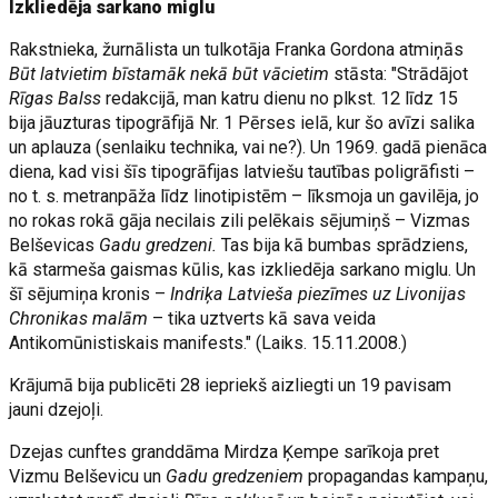
Izkliedēja sarkano miglu
Rakstnieka, žurnālista un tulkotāja Franka Gordona atmiņās
Būt latvietim bīstamāk nekā būt vācietim
stāsta: "Strādājot
Rīgas Balss
redakcijā, man katru dienu no plkst. 12 līdz 15
bija jāuzturas tipogrāfijā Nr. 1 Pērses ielā, kur šo avīzi salika
un aplauza (senlaiku technika, vai ne?). Un 1969. gadā pienāca
diena, kad visi šīs tipogrāfijas latviešu tautības poligrāfisti –
no t. s. metranpāža līdz linotipistēm – līksmoja un gavilēja, jo
no rokas rokā gāja necilais zili pelēkais sējumiņš – Vizmas
Belševicas
Gadu gredzeni.
Tas bija kā bumbas sprādziens,
kā starmeša gaismas kūlis, kas izkliedēja sarkano miglu. Un
šī sējumiņa kronis –
Indriķa Latvieša piezīmes uz Livonijas
Chronikas malām
– tika uztverts kā sava veida
Antikomūnistiskais manifests." (Laiks. 15.11.2008.)
Krājumā bija publicēti 28 iepriekš aizliegti un 19 pavisam
jauni dzejoļi.
Dzejas cunftes granddāma Mirdza Ķempe sarīkoja pret
Vizmu Belševicu un
Gadu gredzeniem
propagandas kampaņu,