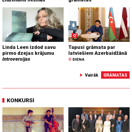
Linda Leen izdod savu
Tapusi grāmata par
pirmo dzejas krājumu
latviešiem Azerbaidžānā
Introversijas
©
DIENA
Vairāk
GRĀMATAS
KONKURSI