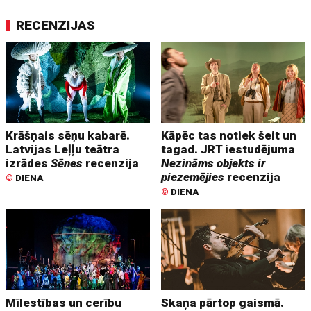
RECENZIJAS
Krāšņais sēņu kabarē.
Kāpēc tas notiek šeit un
Latvijas Leļļu teātra
tagad. JRT iestudējuma
izrādes
Sēnes
recenzija
Nezināms objekts ir
piezemējies
recenzija
©
DIENA
©
DIENA
Mīlestības un cerību
Skaņa pārtop gaismā.