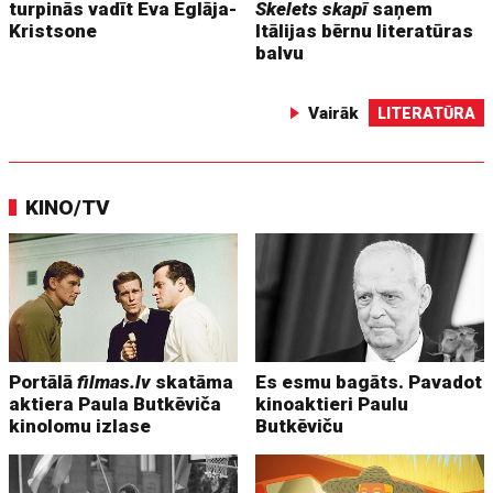
turpinās vadīt Eva Eglāja-
Skelets skapī
saņem
Kristsone
Itālijas bērnu literatūras
balvu
Vairāk
LITERATŪRA
KINO/TV
Portālā
filmas.lv
skatāma
Es esmu bagāts. Pavadot
aktiera Paula Butkēviča
kinoaktieri Paulu
kinolomu izlase
Butkēviču