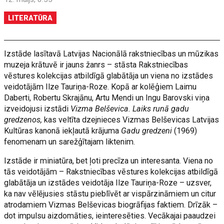
LITERATŪRA
Izstāde lasītavā Latvijas Nacionālā rakstniecības un mūzikas
muzeja krātuvē ir jauns žanrs – stāsta Rakstniecības
vēstures kolekcijas atbildīgā glabātāja un viena no izstādes
veidotājām Ilze Tauriņa-Roze. Kopā ar kolēģiem Laimu
Daberti, Robertu Skrajānu, Artu Mendi un Ingu Barovski viņa
izveidojusi izstādi
Vizma Belševica. Laiks runā gadu
gredzenos,
kas veltīta dzejnieces Vizmas Belševicas Latvijas
Kultūras kanonā iekļautā krājuma
Gadu gredzeni
(1969)
fenomenam un sarežģītajam liktenim.
Izstāde ir miniatūra, bet ļoti precīza un interesanta. Viena no
tās veidotājām – Rakstniecības vēstures kolekcijas atbildīgā
glabātāja un izstādes veidotāja Ilze Tauriņa-Roze – uzsver,
ka nav vēlējusies stāstu pieblīvēt ar vispārzināmiem un citur
atrodamiem Vizmas Belševicas biogrāfijas faktiem. Drīzāk –
dot impulsu aizdomāties, ieinteresēties. Vecākajai paaudzei