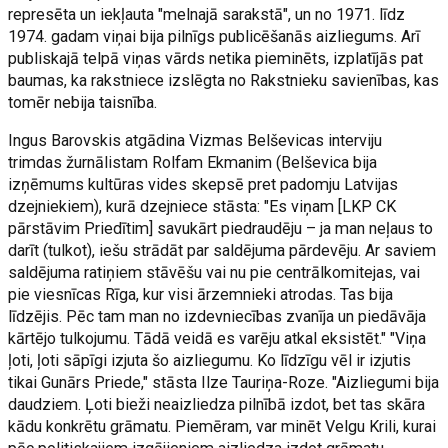
represēta un iekļauta "melnajā sarakstā", un no 1971. līdz
1974. gadam viņai bija pilnīgs publicēšanās aizliegums. Arī
publiskajā telpā viņas vārds netika pieminēts, izplatījās pat
baumas, ka rakstniece izslēgta no Rakstnieku savienības, kas
tomēr nebija taisnība.
Ingus Barovskis atgādina Vizmas Belševicas interviju
trimdas žurnālistam Rolfam Ekmanim (Belševica bija
izņēmums kultūras vides skepsē pret padomju Latvijas
dzejniekiem), kurā dzejniece stāsta: "Es viņam [LKP CK
pārstāvim Priedītim] savukārt piedraudēju – ja man neļaus to
darīt (tulkot), iešu strādāt par saldējuma pārdevēju. Ar saviem
saldējuma ratiņiem stāvēšu vai nu pie centrālkomitejas, vai
pie viesnīcas Rīga, kur visi ārzemnieki atrodas. Tas bija
līdzējis. Pēc tam man no izdevniecības zvanīja un piedāvāja
kārtējo tulkojumu. Tādā veidā es varēju atkal eksistēt." "Viņa
ļoti, ļoti sāpīgi izjuta šo aizliegumu. Ko līdzīgu vēl ir izjutis
tikai Gunārs Priede," stāsta Ilze Tauriņa-Roze. "Aizliegumi bija
daudziem. Ļoti bieži neaizliedza pilnībā izdot, bet tas skāra
kādu konkrētu grāmatu. Piemēram, var minēt Velgu Krili, kurai