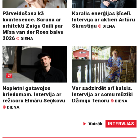
Pārveidošana kā
Karalis enerģijas ķīselī.
kvintesence. Saruna ar
Intervija ar aktieri Artūru
arhitekti Zaigu Gaili par
Skrastiņu
©
DIENA
Mīsa van der Roes balvu
2026
©
DIENA
Nopietni gatavojos
Var sadzirdēt arī balsis.
briedumam. Intervija ar
Intervija ar somu mūziķi
režisoru Elmāru Seņkovu
Džimiju Tenoru
©
DIENA
©
DIENA
Vairāk
INTERVIJAS