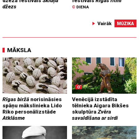
džeza festivāls
Škiuņa
festivāls
Rīgas ritmi
džezs
©
DIENA
Vairāk
MŪZIKA
MĀKSLA
Rīgas biržā
norisināsies
Venēcijā izstādīta
spāņu mākslinieka Lido
tēlnieka Aigara Bikšes
Riko personālizstāde
skulptūra
Zvēra
Atklāsme
savaldīšana ar sirdi