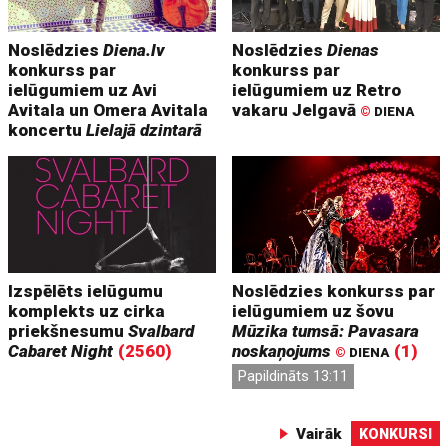
Noslēdzies
Diena.lv
Noslēdzies
Dienas
konkurss par
konkurss par
ielūgumiem uz Avi
ielūgumiem uz Retro
Avitala un Omera Avitala
vakaru Jelgavā
©
DIENA
koncertu
Lielajā dzintarā
Izspēlēts ielūgumu
Noslēdzies konkurss par
komplekts uz cirka
ielūgumiem uz šovu
priekšnesumu
Svalbard
Mūzika tumsā: Pavasara
Cabaret Night
(2560)
noskaņojums
(1)
©
DIENA
Papildināts 13:11
Vairāk
KONKURSI