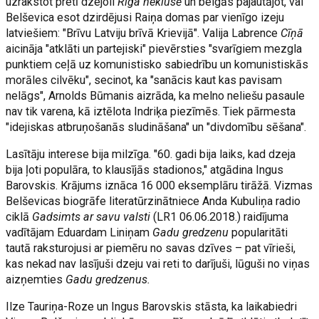
uzrakstot pretī dzejoli
Rīga neklusē
un beigās pajautājot, vai
Belševica esot dzirdējusi Raiņa domas par vienīgo izeju
latviešiem: "Brīvu Latviju brīvā Krievijā". Valija Labrence
Cīņā
aicināja "atklāti un partejiski" pievērsties "svarīgiem mezgla
punktiem ceļā uz komunistisko sabiedrību un komunistiskās
morāles cilvēku", secinot, ka "sanācis kaut kas pavisam
nelāgs", Arnolds Būmanis aizrāda, ka melno neliešu pasaule
nav tik varena, kā iztēlota Indriķa piezīmēs. Tiek pārmesta
"idejiskas atbruņošanās sludināšana" un "divdomību sēšana".
Lasītāju interese bija milzīga. "60. gadi bija laiks, kad dzeja
bija ļoti populāra, to klausījās stadionos," atgādina Ingus
Barovskis. Krājums iznāca 16 000 eksemplāru tirāžā. Vizmas
Belševicas biogrāfe literatūrzinātniece Anda Kubuliņa radio
ciklā
Gadsimts ar savu valsti
(LR1 06.06.2018.) raidījuma
vadītājam Eduardam Liniņam
Gadu gredzenu
popularitāti
tautā raksturojusi ar piemēru no savas dzīves – pat vīrieši,
kas nekad nav lasījuši dzeju vai reti to darījuši, lūguši no viņas
aizņemties
Gadu gredzenus.
Ilze Tauriņa-Roze un Ingus Barovskis stāsta, ka laikabiedri