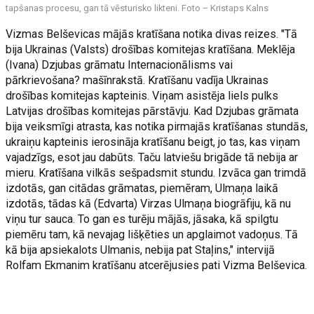
tapšanas procesu, gan tā vēsturisko likteni. Foto – Kristaps Kalns
Vizmas Belševicas mājās kratīšana notika divas reizes. "Tā
bija Ukrainas (Valsts) drošības komitejas kratīšana. Meklēja
(Ivana) Dzjubas grāmatu Internacionālisms vai
pārkrievošana? mašīnrakstā. Kratīšanu vadīja Ukrainas
drošības komitejas kapteinis. Viņam asistēja liels pulks
Latvijas drošības komitejas pārstāvju. Kad Dzjubas grāmata
bija veiksmīgi atrasta, kas notika pirmajās kratīšanas stundās,
ukraiņu kapteinis ierosināja kratīšanu beigt, jo tas, kas viņam
vajadzīgs, esot jau dabūts. Taču latviešu brigāde tā nebija ar
mieru. Kratīšana vilkās sešpadsmit stundu. Izvāca gan trimdā
izdotās, gan citādas grāmatas, piemēram, Ulmaņa laikā
izdotās, tādas kā (Edvarta) Virzas Ulmaņa biogrāfiju, kā nu
viņu tur sauca. To gan es turēju mājās, jāsaka, kā spilgtu
piemēru tam, kā nevajag lišķēties un apglaimot vadoņus. Tā
kā bija apsiekalots Ulmanis, nebija pat Staļins," intervijā
Rolfam Ekmanim kratīšanu atcerējusies pati Vizma Belševica.