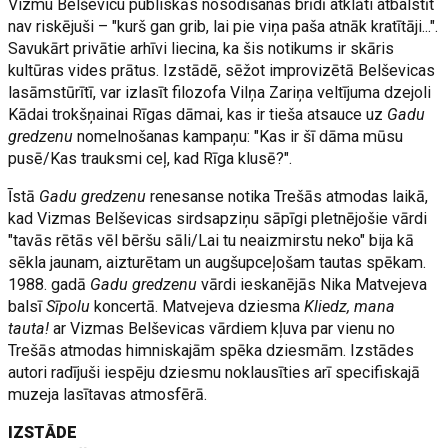
Vizmu Belševicu publiskās nosodīšanas brīdī atklāti atbalstīt
nav riskējuši – "kurš gan grib, lai pie viņa paša atnāk kratītāji...".
Savukārt privātie arhīvi liecina, ka šis notikums ir skāris
kultūras vides prātus. Izstādē, sēžot improvizētā Belševicas
lasāmstūrītī, var izlasīt filozofa Vilņa Zariņa veltījuma dzejoli
Kādai trokšņainai Rīgas dāmai, kas ir tieša atsauce uz
Gadu
gredzenu
nomelnošanas kampaņu: "Kas ir šī dāma mūsu
pusē/Kas trauksmi ceļ, kad Rīga klusē?".
Īstā
Gadu gredzenu
renesanse notika Trešās atmodas laikā,
kad Vizmas Belševicas sirdsapziņu sāpīgi pletnējošie vārdi
"tavās rētās vēl bēršu sāli/Lai tu neaizmirstu neko" bija kā
sēkla jaunam, aizturētam un augšupceļošam tautas spēkam.
1988. gadā
Gadu gredzenu
vārdi ieskanējās Nika Matvejeva
balsī
Sīpolu
koncertā. Matvejeva dziesma
Kliedz, mana
tauta!
ar Vizmas Belševicas vārdiem kļuva par vienu no
Trešās atmodas himniskajām spēka dziesmām. Izstādes
autori radījuši iespēju dziesmu noklausīties arī specifiskajā
muzeja lasītavas atmosfērā.
IZSTĀDE