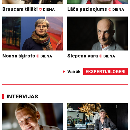
Braucam tālāk!
Lāča paziņojums
©
DIENA
©
DIENA
Noasa šķirsts
Slepena vara
©
DIENA
©
DIENA
Vairāk
EKSPERTI/BLOGERI
INTERVIJAS