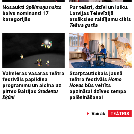
Nosaukti
Spēlmaņu nakts
Par teātri, dzīvi un laiku.
balvu nominanti 17
Latvijas Televīzijā
kategorijās
atsāksies raidījumu cikls
Teātra garša
Valmieras vasaras teātra
Starptautiskais jaunā
festivāls papildina
teātra festivāls
Homo
programmu un aicina uz
Novus
būs veltīts
pirmo Baltijas
Studentu
apzinātai dzīves tempa
šķūni
palēnināšanai
Vairāk
TEĀTRIS