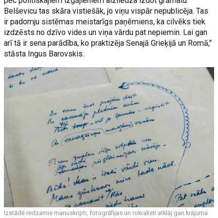
pēc politiskajiem izgājieniem aizliedza izdot grāmatu.
Belševicu tas skāra vistiešāk, jo viņu vispār nepublicēja. Tas
ir padomju sistēmas meistarīgs paņēmiens, ka cilvēks tiek
izdzēsts no dzīvo vides un viņa vārdu pat nepiemin. Lai gan
arī tā ir sena parādība, ko praktizēja Senajā Grieķijā un Romā,"
stāsta Ingus Barovskis.
Izstādē redzamie manuskripti, fotogrāfijas un rokraksti atklāj gan krājuma