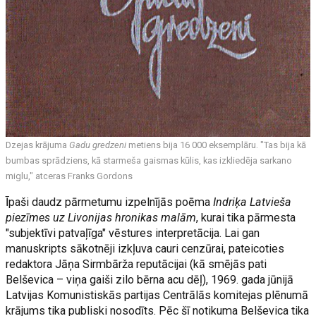
Dzejas krājuma
Gadu gredzeni
metiens bija 16 000 eksemplāru. "Tas bija kā
bumbas sprādziens, kā starmeša gaismas kūlis, kas izkliedēja sarkano
miglu," atceras Franks Gordons
Īpaši daudz pārmetumu izpelnījās poēma
Indriķa Latvieša
piezīmes uz Livonijas hronikas malām
, kurai tika pārmesta
"subjektīvi patvaļīga" vēstures interpretācija. Lai gan
manuskripts sākotnēji izkļuva cauri cenzūrai, pateicoties
redaktora Jāņa Sirmbārža reputācijai (kā smējās pati
Belševica – viņa gaiši zilo bērna acu dēļ), 1969. gada jūnijā
Latvijas Komunistiskās partijas Centrālās komitejas plēnumā
krājums tika publiski nosodīts. Pēc šī notikuma Belševica tika