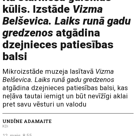
kūlis. Izstāde
Vizma
Belševica. Laiks runā gadu
gredzenos
atgādina
dzejnieces patiesības
balsi
Mikroizstāde muzeja lasītavā
Vizma
Belševica. Laiks runā gadu gredzenos
atgādina dzejnieces patiesības balsi, kas
neļāva tautai iemigt un būt nevīžīgi aklai
pret savu vēsturi un valodu
UNDĪNE ADAMAITE
KDi
12. maijs, 8:55