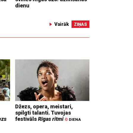
dienu
Vairāk
ZIŅAS
Džezs, opera, meistari,
spilgti talanti. Tuvojas
ezs
festivāls
Rīgas ritmi
©
DIENA