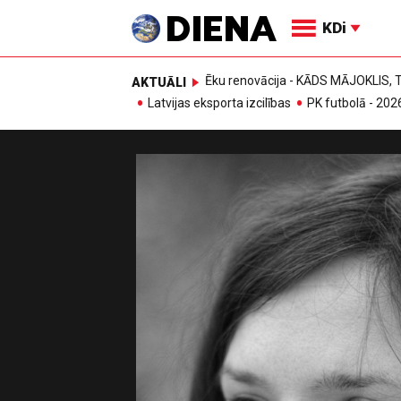
KDi
Ēku renovācija - KĀDS MĀJOKLIS
AKTUĀLI
Latvijas eksporta izcilības
PK futbolā - 202