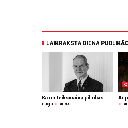
LAIKRAKSTA DIENA PUBLIKĀ
Kā no teiksmainā pilnības
Ar p
raga
©
DIENA
©
DI