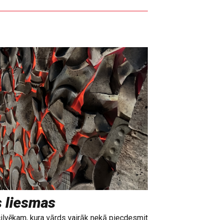
s liesmas
cilvēkam, kura vārds vairāk nekā piecdesmit