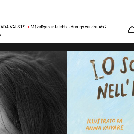
, TĀDA VALSTS
Mākslīgais intelekts - draugs vai drauds?
6