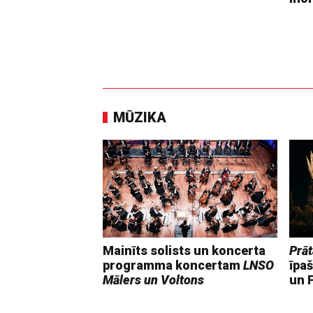
MŪZIKA
Mainīts solists un koncerta
Prāt
programma koncertam
LNSO
īpaš
Mālers un Voltons
un F