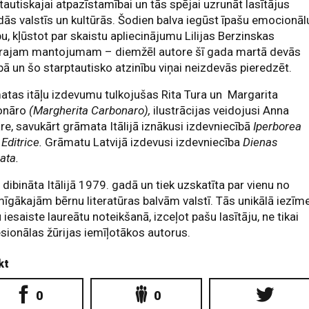
tautiskajai atpazīstamībai un tās spējai uzrunāt lasītājus
ās valstīs un kultūrās. Šodien balva iegūst īpašu emocionāl
bu, kļūstot par skaistu apliecinājumu Lilijas Berzinskas
rārajam mantojumam – diemžēl autore šī gada martā devās
ā un šo starptautisko atzinību viņai neizdevās pieredzēt.
tas itāļu izdevumu tulkojušas Rita Tura un Margarita
onāro
(Margherita Carbonaro),
ilustrācijas veidojusi Anna
re, savukārt grāmata Itālijā iznākusi izdevniecībā
Iperborea
Editrice.
Grāmatu Latvijā izdevusi izdevniecība
Dienas
ata.
 dibināta Itālijā 1979. gadā un tiek uzskatīta par vienu no
īgākajām bērnu literatūras balvām valstī. Tās unikālā iezīme
 iesaiste laureātu noteikšanā, izceļot pašu lasītāju, ne tikai
sionālas žūrijas iemīļotākos autorus.
kt
0
0