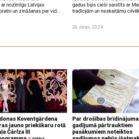
ar nozīmīgu Latvijas
gadus bijis cieši saistīts ar M
ratni un zināšanas par vid...
tradīcijām un neskaitāmu cilvē
26. jūnijs, 23:24
donas Koventgārdena
Par drošības brīdinājuma
ras jauno priekškaru rotā
gadījumā pārtrauktiem
ļa Čārlza III
pasākumiem noteiktos
nogramma
gadījumos nebūs jāatma
©
DIENA