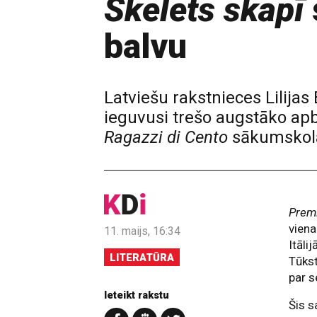
Skelets skapī
balvu
Latviešu rakstnieces Lilija
ieguvusi trešo augstāko apb
Ragazzi di Cento
sākumskola
Premi
viena
11. maijs, 16:34
Itāli
LITERATŪRA
Tūkst
par 
Ieteikt rakstu
Šis s