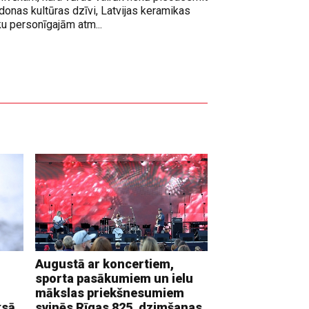
adonas kultūras dzīvi, Latvijas keramikas
ku personīgajām atm...
Augustā ar koncertiem,
sporta pasākumiem un ielu
mākslas priekšnesumiem
ksā
svinēs Rīgas 825. dzimšanas