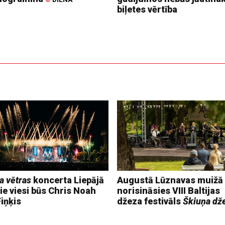
biļetes vērtība
a vētras
koncerta Liepājā
Augustā Lūznavas muižā
ie viesi būs Chris Noah
norisināsies VIII Baltijas
iņķis
džeza festivāls
Škiuņa dž