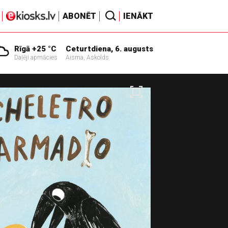
ABONĒT
IENĀKT
Rīgā +25 °C
Ceturtdiena, 6. augusts
Daļēji apmācies
Aisma, Askolds