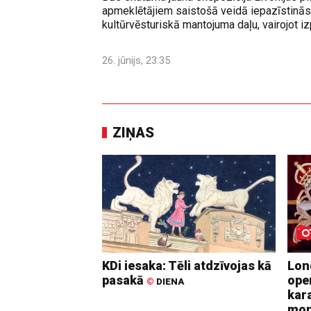
apmeklētājiem saistošā veidā iepazīstinās 
kultūrvēsturiskā mantojuma daļu, vairojot izp
26. jūnijs, 23:35
ZIŅAS
KDi iesaka: Tēli atdzīvojas kā
Lon
pasakā
ope
©
DIENA
kara
mo