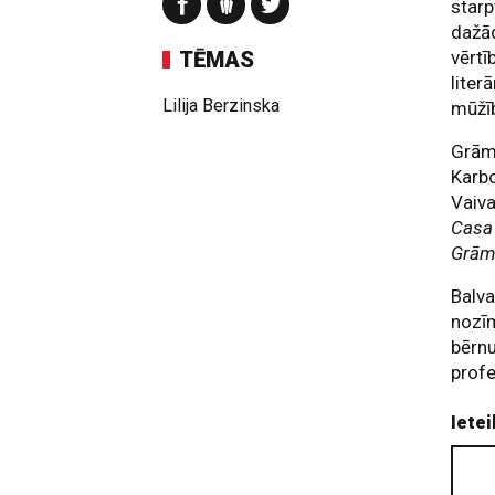
starp
dažād
TĒMAS
vērtī
lite
Lilija Berzinska
mūžīb
Grāma
Karb
Vaiva
Casa 
Grām
Balva
nozīm
bērnu
profe
Ietei