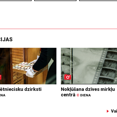
CIJAS
ētniecisku dzirksti
Nokļūšana dzīves mirkļu
centrā
ENA
©
DIENA
Va