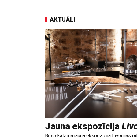
AKTUĀLI
Jauna ekspozīcija
Livo
Būs skatāma jauna ekspozīcija Livonijas pi