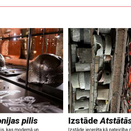
nijas pilis
Izstāde
Atstātā
lis, kas modernā un
Izstāde iecerēta kā pateicība 