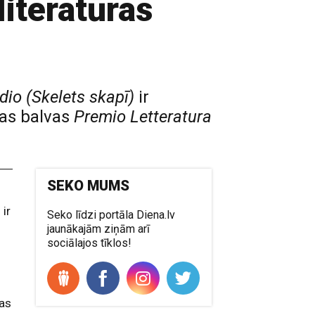
literatūras
dio (Skelets skapī)
ir
ras balvas
Premio Letteratura
SEKO MUMS
)
ir
Seko līdzi portāla Diena.lv
jaunākajām ziņām arī
sociālajos tīklos!
ras