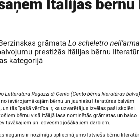
saņem Itālijas bērnu 
s Berzinskas grāmata
Lo scheletro nell’arma
alvojumu prestižās Itālijas bērnu literatū
s kategorijā
o Letteratura Ragazzi di Cento (Cento bērnu literatūras balva
 no ievērojamākajām bērnu un jauniešu literatūras balvām
jā, un tās īpašā vērtība ir, ka uzvarētājus izvēlas paši skolēni.
ošiem bērnu visā Itālijā lasa nominētās grāmatas un balso
sev tuvākajiem un iedvesmojošākajiem darbiem.
asniegums ir nozīmīgs apliecinājums latviešu bērnu literatū