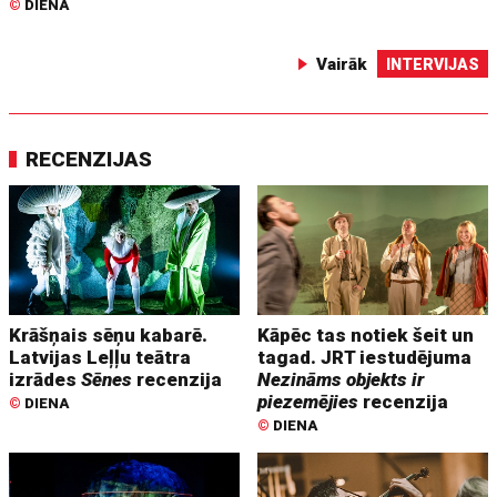
©
DIENA
Vairāk
INTERVIJAS
RECENZIJAS
Krāšņais sēņu kabarē.
Kāpēc tas notiek šeit un
Latvijas Leļļu teātra
tagad. JRT iestudējuma
izrādes
Sēnes
recenzija
Nezināms objekts ir
piezemējies
recenzija
©
DIENA
©
DIENA