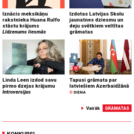
Iznācis meksikāņu
Izdotas Latvijas Skolu
rakstnieka Huana Rulfo
jaunatnes dziesmu un
stāstu krājums
deju svētkiem veltītas
Līdzenums liesmās
grāmatas
Linda Leen izdod savu
Tapusi grāmata par
pirmo dzejas krājumu
latviešiem Azerbaidžānā
Introversijas
©
DIENA
Vairāk
GRĀMATAS
KONKURSI