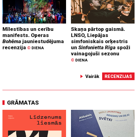
Mīlestības un cerību
Skaņa pārtop gaismā.
manifests. Operas
LNSO, Liepājas
Bohēma
jauniestudējuma
simfoniskais orķestris
recenzija
un
Sinfonietta Rīga
spoži
©
DIENA
vainagojuši sezonu
©
DIENA
Vairāk
RECENZIJAS
GRĀMATAS