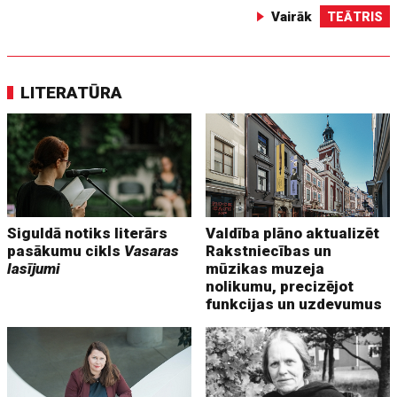
Vairāk
TEĀTRIS
LITERATŪRA
Siguldā notiks literārs
Valdība plāno aktualizēt
pasākumu cikls
Vasaras
Rakstniecības un
lasījumi
mūzikas muzeja
nolikumu, precizējot
funkcijas un uzdevumus