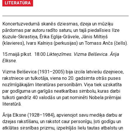
LITERATŪRA
Koncertuzvedumā skanēs dziesmas, dzeja un mūziķu
pārdomas par autoru radīto saturu, un tajā piedalīsies Ilze
Ķuzule-Skrastiņa, Ērika Eglija-Grāvele, Jānis Miltiņš
(klavieres), Ivars Kalniņs (perkusijas) un Tomass Ančs (čells).
15.maijā plkst. 18.00
Likteņzīmes. Vizma Belševica. Ārija
Elksne.
Vizma Belševica (1931–2005) bija izcila latviešu dzejniece,
rakstniece un tulkotāja, viena no 20. gadsimta otrās puses
nozīmīgākajām literatūras personībām. Viņa tiek uzskatīta
par godīguma un garīgās neatkarības simbolu, kuras darbi
tulkoti gandrīz 40 valodās un pat nominēti Nobela prēmijai
literatūrā.
Ārija Elksne (1928–1984), apvienojot savu mediķa darbu ar
dzejas rakstīšanu, un rakstot caur personīgu, ļoti godīgu un
atklātas sirsnības prizmu, izpelnījās lielu tautas atbalstu un