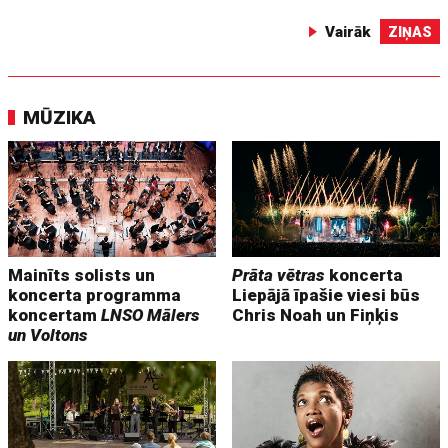
Vairāk
ZIŅAS
MŪZIKA
Mainīts solists un
Prāta vētras
koncerta
koncerta programma
Liepājā īpašie viesi būs
koncertam
LNSO Mālers
Chris Noah un Fiņķis
un Voltons