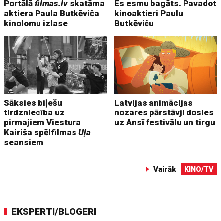
Portālā
filmas.lv
skatāma
Es esmu bagāts. Pavadot
aktiera Paula Butkēviča
kinoaktieri Paulu
kinolomu izlase
Butkēviču
Sāksies biļešu
Latvijas animācijas
tirdzniecība uz
nozares pārstāvji dosies
pirmajiem Viestura
uz Ansī festivālu un tirgu
Kairiša spēlfilmas
Uļa
seansiem
Vairāk
KINO/TV
EKSPERTI/BLOGERI