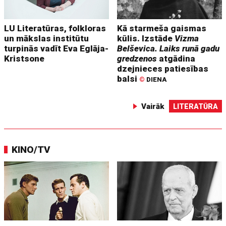
LU Literatūras, folkloras
Kā starmeša gaismas
un mākslas institūtu
kūlis. Izstāde
Vizma
turpinās vadīt Eva Eglāja-
Belševica. Laiks runā gadu
Kristsone
gredzenos
atgādina
dzejnieces patiesības
balsi
©
DIENA
Vairāk
LITERATŪRA
KINO/TV