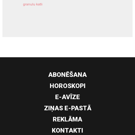
granulu katli
siltumsūknis
ABONĒŠANA
HOROSKOPI
E-AVĪZE
ZIŅAS E-PASTĀ
REKLĀMA
KONTAKTI