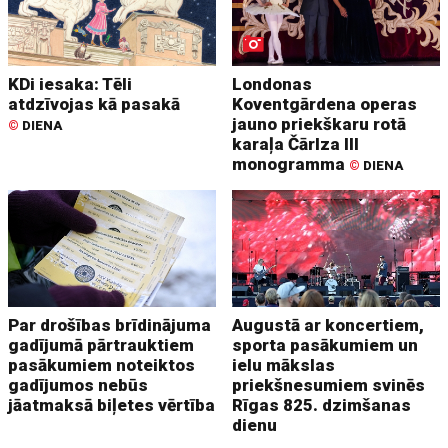
KDi iesaka: Tēli
Londonas
atdzīvojas kā pasakā
Koventgārdena operas
jauno priekškaru rotā
©
DIENA
karaļa Čārlza III
monogramma
©
DIENA
Par drošības brīdinājuma
Augustā ar koncertiem,
gadījumā pārtrauktiem
sporta pasākumiem un
pasākumiem noteiktos
ielu mākslas
gadījumos nebūs
priekšnesumiem svinēs
jāatmaksā biļetes vērtība
Rīgas 825. dzimšanas
dienu