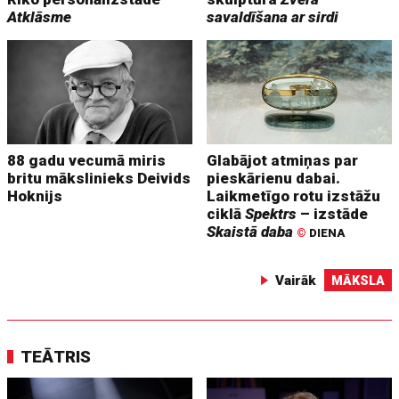
Atklāsme
savaldīšana ar sirdi
88 gadu vecumā miris
Glabājot atmiņas par
britu mākslinieks Deivids
pieskārienu dabai.
Hoknijs
Laikmetīgo rotu izstāžu
ciklā
Spektrs
– izstāde
Skaistā daba
©
DIENA
Vairāk
MĀKSLA
TEĀTRIS