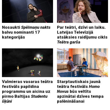
Nosaukti
Spēlmaņu nakts
Par teātri, dzīvi un laiku.
balvu nominanti 17
Latvijas Televīzijā
kategorijās
atsāksies raidījumu cikls
Teātra garša
Valmieras vasaras teātra
Starptautiskais jaunā
festivāls papildina
teātra festivāls
Homo
programmu un aicina uz
Novus
būs veltīts
pirmo Baltijas
Studentu
apzinātai dzīves tempa
šķūni
palēnināšanai