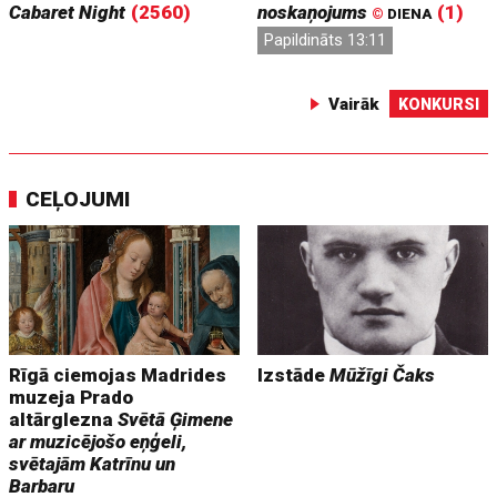
Cabaret Night
(2560)
noskaņojums
(1)
©
DIENA
Papildināts 13:11
Vairāk
KONKURSI
CEĻOJUMI
Rīgā ciemojas Madrides
Izstāde
Mūžīgi Čaks
muzeja Prado
altārglezna
Svētā Ģimene
ar muzicējošo eņģeli,
svētajām Katrīnu un
Barbaru