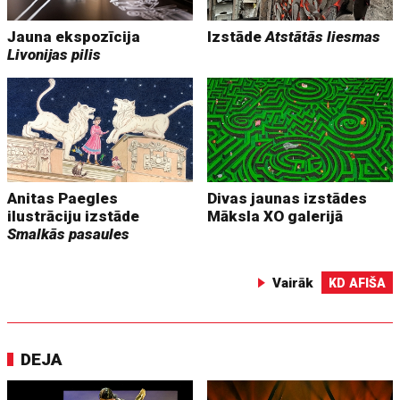
Jauna ekspozīcija
Izstāde
Atstātās liesmas
Livonijas pilis
Anitas Paegles
Divas jaunas izstādes
ilustrāciju izstāde
Māksla XO galerijā
Smalkās pasaules
Vairāk
KD AFIŠA
DEJA