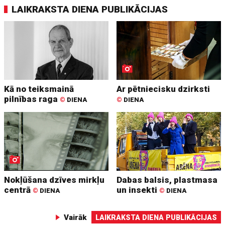
LAIKRAKSTA DIENA PUBLIKĀCIJAS
Kā no teiksmainā
Ar pētniecisku dzirksti
pilnības raga
©
DIENA
©
DIENA
Nokļūšana dzīves mirkļu
Dabas balsis, plastmasa
centrā
un insekti
©
DIENA
©
DIENA
Vairāk
LAIKRAKSTA DIENA PUBLIKĀCIJAS