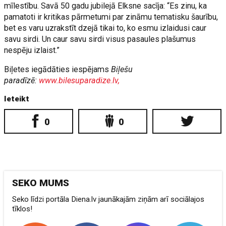
mīlestību. Savā 50 gadu jubilejā Elksne sacīja: “Es zinu, ka
pamatoti ir kritikas pārmetumi par zināmu tematisku šaurību,
bet es varu uzrakstīt dzejā tikai to, ko esmu izlaidusi caur
savu sirdi. Un caur savu sirdi visus pasaules plašumus
nespēju izlaist.”
Biļetes iegādāties iespējams
Biļešu
paradīzē:
www.bilesuparadize.lv,
Ieteikt
0
0
SEKO MUMS
Seko līdzi portāla Diena.lv jaunākajām ziņām arī sociālajos
tīklos!