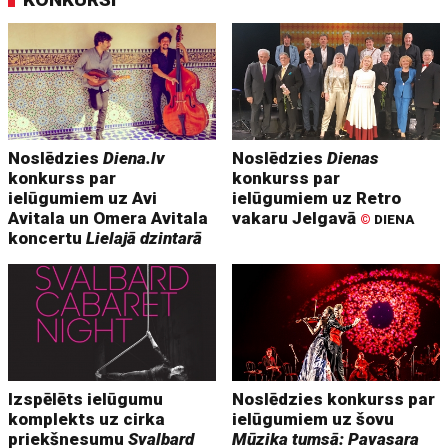
Noslēdzies
Diena.lv
Noslēdzies
Dienas
konkurss par
konkurss par
ielūgumiem uz Avi
ielūgumiem uz Retro
Avitala un Omera Avitala
vakaru Jelgavā
©
DIENA
koncertu
Lielajā dzintarā
Izspēlēts ielūgumu
Noslēdzies konkurss par
komplekts uz cirka
ielūgumiem uz šovu
priekšnesumu
Svalbard
Mūzika tumsā: Pavasara