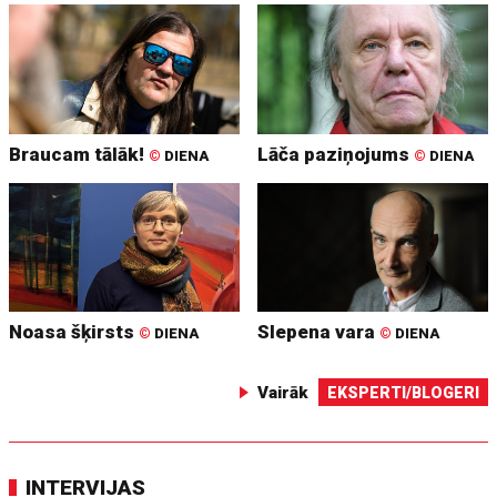
Braucam tālāk!
Lāča paziņojums
©
DIENA
©
DIENA
Noasa šķirsts
Slepena vara
©
DIENA
©
DIENA
Vairāk
EKSPERTI/BLOGERI
INTERVIJAS