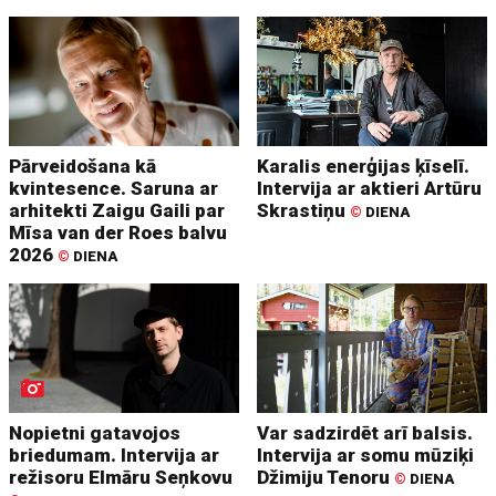
Pārveidošana kā
Karalis enerģijas ķīselī.
kvintesence. Saruna ar
Intervija ar aktieri Artūru
arhitekti Zaigu Gaili par
Skrastiņu
©
DIENA
Mīsa van der Roes balvu
2026
©
DIENA
Nopietni gatavojos
Var sadzirdēt arī balsis.
briedumam. Intervija ar
Intervija ar somu mūziķi
režisoru Elmāru Seņkovu
Džimiju Tenoru
©
DIENA