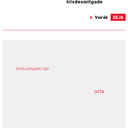
trīsdesmitgade
Vairāk
DEJA
ziedu piegāde rīgā
meliorācijas darbi
octa
dziļurbums
kravu apdrošināšana