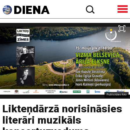
Publicitātes foto
Likteņdārzā norisināsies
literāri muzikāls