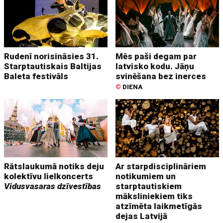
Rudenī norisināsies 31.
Mēs paši degam par
Starptautiskais Baltijas
latvisko kodu. Jāņu
Baleta festivāls
svinēšana bez inerces
©
DIENA
Rātslaukumā notiks deju
Ar starpdisciplināriem
kolektīvu lielkoncerts
notikumiem un
Vidusvasaras dzīvestības
starptautiskiem
māksliniekiem tiks
atzīmēta laikmetīgās
dejas Latvijā