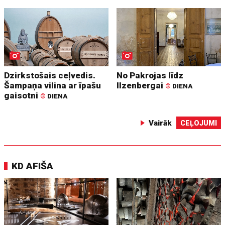
Dzirkstošais ceļvedis.
No Pakrojas līdz
Šampaņa vilina ar īpašu
Ilzenbergai
©
DIENA
gaisotni
©
DIENA
Vairāk
CEĻOJUMI
KD AFIŠA