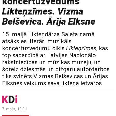
koncertuzvedums
Likteņzīmes. Vizma
Belševica. Ārija Elksne
15. maijā Likteņdārza Saieta namā
atsāksies literāri muzikāls
koncertuzvedumu cikls
Likteņzīmes
, kas
top sadarbībā ar Latvijas Nacionālo
rakstniecības un mūzikas muzeju, un
šoreiz dziesmās un dižgaru autordarbos
tiks svinēts Vizmas Belševicas un Ārijas
Elksnes veikums sava likteņa ietvaros
7. maijs, 13:01