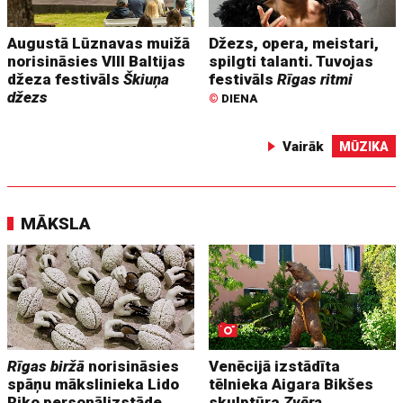
Augustā Lūznavas muižā
Džezs, opera, meistari,
norisināsies VIII Baltijas
spilgti talanti. Tuvojas
džeza festivāls
Škiuņa
festivāls
Rīgas ritmi
džezs
©
DIENA
Vairāk
MŪZIKA
MĀKSLA
Rīgas biržā
norisināsies
Venēcijā izstādīta
spāņu mākslinieka Lido
tēlnieka Aigara Bikšes
Riko personālizstāde
skulptūra
Zvēra