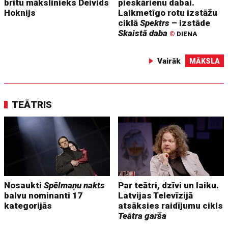
britu mākslinieks Deivids
pieskārienu dabai.
Hoknijs
Laikmetīgo rotu izstāžu
ciklā
Spektrs
– izstāde
Skaistā daba
©
DIENA
Vairāk
MĀKSLA
TEĀTRIS
Nosaukti
Spēlmaņu nakts
Par teātri, dzīvi un laiku.
balvu nominanti 17
Latvijas Televīzijā
kategorijās
atsāksies raidījumu cikls
Teātra garša