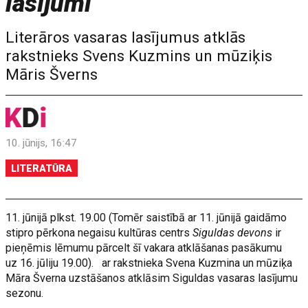
lasījumi
Literāros vasaras lasījumus atklās
rakstnieks Svens Kuzmins un mūziķis
Māris Šverns
10. jūnijs, 16:47
LITERATŪRA
11. jūnijā plkst. 19.00 (Tomēr saistībā ar 11. jūnijā gaidāmo
stipro pērkona negaisu kultūras centrs
Siguldas devons
ir
pieņēmis lēmumu pārcelt šī vakara atklāšanas pasākumu
uz 16. jūliju 19.00). ar rakstnieka Svena Kuzmina un mūziķa
Māra Šverna uzstāšanos atklāsim Siguldas vasaras lasījumu
sezonu.