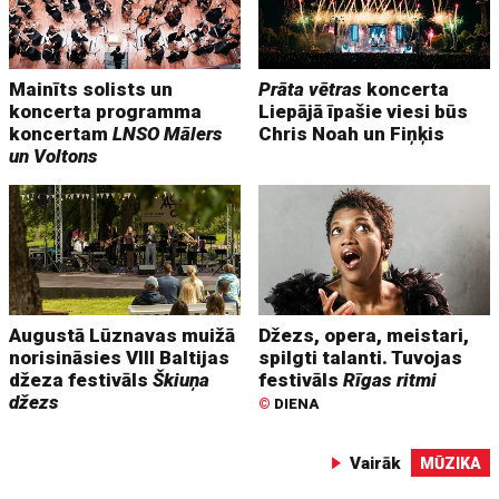
Mainīts solists un
Prāta vētras
koncerta
koncerta programma
Liepājā īpašie viesi būs
koncertam
LNSO Mālers
Chris Noah un Fiņķis
un Voltons
Augustā Lūznavas muižā
Džezs, opera, meistari,
norisināsies VIII Baltijas
spilgti talanti. Tuvojas
džeza festivāls
Škiuņa
festivāls
Rīgas ritmi
džezs
©
DIENA
Vairāk
MŪZIKA