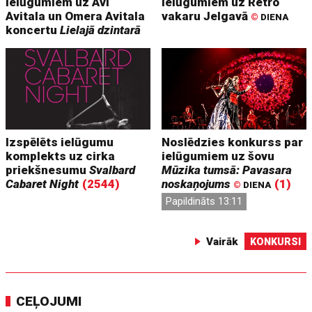
ielūgumiem uz Avi
ielūgumiem uz Retro
Avitala un Omera Avitala
vakaru Jelgavā
©
DIENA
koncertu
Lielajā dzintarā
Izspēlēts ielūgumu
Noslēdzies konkurss par
komplekts uz cirka
ielūgumiem uz šovu
priekšnesumu
Svalbard
Mūzika tumsā: Pavasara
Cabaret Night
(2544)
noskaņojums
(1)
©
DIENA
Papildināts 13:11
Vairāk
KONKURSI
CEĻOJUMI