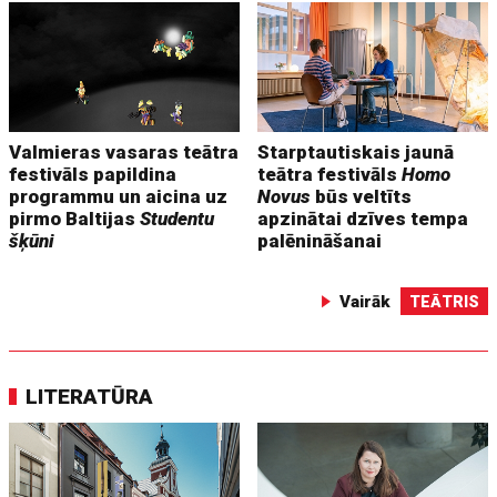
Valmieras vasaras teātra
Starptautiskais jaunā
festivāls papildina
teātra festivāls
Homo
programmu un aicina uz
Novus
būs veltīts
pirmo Baltijas
Studentu
apzinātai dzīves tempa
šķūni
palēnināšanai
Vairāk
TEĀTRIS
LITERATŪRA