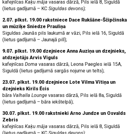
kafejnīcas
Kaķu māja
vasaras dārzā, Pils ielā 8, Siguldā
(lietus gadījumā – KC
Siguldas devons);
2.07. plkst. 19.00 rakstniece Dace Rukšāne-Ščipčinska
un mūziķe Sniedze Prauliņa
Siguldas Jaunās pils laukumā ar vāzi, Pils ielā 16, Siguldā
(lietus gadījumā – Jaunajā pilī);
9.07. plkst. 19.00 dzejniece Anna Auziņa un dzejnieks,
atdzejotājs Arvis Viguls
kafejnīcas
Doma
vasaras dārzā, Leona Paegles ielā 15A,
Siguldā (lietus gadījumā sargās nojume un telts);
23.07. plkst. 19.00 dzejniece Lote Vilma Vītiņa un
dzejnieks Kirils Ēcis
bāra
Valhalla Lounge
vasaras dārzā, Pils ielā 8a, Siguldā
(lietus gadījumā – bāra iekštelpā);
30.07. plkst. 19.00 rakstnieki Arno Jundze un Osvalds
Zebris
kafejnīcas
Kaķu māja
vasaras dārzā, Pils ielā 8, Siguldā
(lietus gadījumā – KC
Siguldas devons);