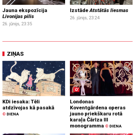
Jauna ekspozīcija
Izstāde
Atstātās liesmas
Livonijas pilis
26. jūnijs, 23:24
26. jūnijs, 23:35
ZIŅAS
KDi iesaka: Tēli
Londonas
atdzīvojas kā pasakā
Koventgārdena operas
jauno priekškaru rotā
©
DIENA
karaļa Čārlza III
monogramma
©
DIENA