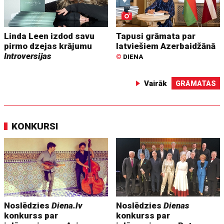
Linda Leen izdod savu
Tapusi grāmata par
pirmo dzejas krājumu
latviešiem Azerbaidžānā
Introversijas
©
DIENA
Vairāk
GRĀMATAS
KONKURSI
Noslēdzies
Diena.lv
Noslēdzies
Dienas
konkurss par
konkurss par