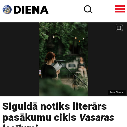
Ieva Zīverte
Siguldā notiks literārs
pasākumu cikls
Vasaras