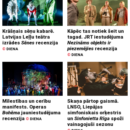
Krāšņais sēņu kabarē.
Kāpēc tas notiek šeit un
Latvijas Leļļu teātra
tagad. JRT iestudējuma
izrādes
Sēnes
recenzija
Nezināms objekts ir
piezemējies
recenzija
©
DIENA
©
DIENA
Mīlestības un cerību
Skaņa pārtop gaismā.
manifests. Operas
LNSO, Liepājas
Bohēma
jauniestudējuma
simfoniskais orķestris
recenzija
un
Sinfonietta Rīga
spoži
©
DIENA
vainagojuši sezonu