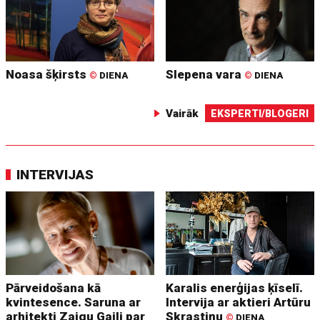
Noasa šķirsts
Slepena vara
©
DIENA
©
DIENA
Vairāk
EKSPERTI/BLOGERI
INTERVIJAS
Pārveidošana kā
Karalis enerģijas ķīselī.
kvintesence. Saruna ar
Intervija ar aktieri Artūru
arhitekti Zaigu Gaili par
Skrastiņu
©
DIENA