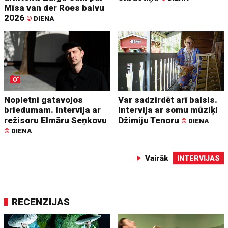
Mīsa van der Roes balvu
2026
©
DIENA
Nopietni gatavojos
Var sadzirdēt arī balsis.
briedumam. Intervija ar
Intervija ar somu mūziķi
režisoru Elmāru Seņkovu
Džimiju Tenoru
©
DIENA
©
DIENA
Vairāk
INTERVIJAS
RECENZIJAS