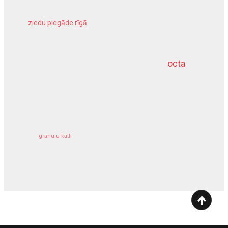
ziedu piegāde rīgā
meliorācijas darbi
octa
dziļurbums
kravu apdrošināšana
granulu katli
siltumsūknis