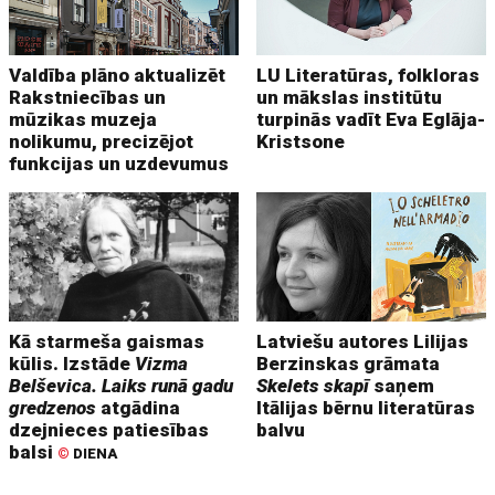
Valdība plāno aktualizēt
LU Literatūras, folkloras
Rakstniecības un
un mākslas institūtu
mūzikas muzeja
turpinās vadīt Eva Eglāja-
nolikumu, precizējot
Kristsone
funkcijas un uzdevumus
Kā starmeša gaismas
Latviešu autores Lilijas
kūlis. Izstāde
Vizma
Berzinskas grāmata
Belševica. Laiks runā gadu
Skelets skapī
saņem
gredzenos
atgādina
Itālijas bērnu literatūras
dzejnieces patiesības
balvu
balsi
©
DIENA