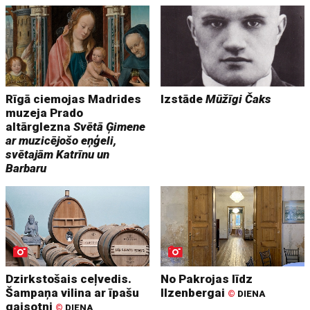
Rīgā ciemojas Madrides
Izstāde
Mūžīgi Čaks
muzeja Prado
altārglezna
Svētā Ģimene
ar muzicējošo eņģeli,
svētajām Katrīnu un
Barbaru
Dzirkstošais ceļvedis.
No Pakrojas līdz
Šampaņa vilina ar īpašu
Ilzenbergai
©
DIENA
gaisotni
©
DIENA