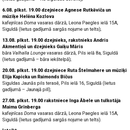
6.08. plkst. 19.00 dzejniece Agnese Rutkēviča un
mūziķe Helēna Kozlova
kafejnīcas
Doma
vasaras dārzā, Leona Paegles ielā 15A,
Siguldā (lietus gadījumā sargās nojume un telts);
13.08. plkst. 19.00 dzejnieks, rakstnieks Andris
Akmentiņš un dzejnieks Gaiķu Māris
bāra
Valhalla Lounge
vasaras dārzā, Pils ielā 8a, Siguldā
(lietus gadījumā – bāra iekštelpā);
20.08. plkst. 19.00 dzejniece Ruta Štelmahere un mūziķi
Elija Kapicka un Raimonds Bičus
Siguldas Jaunās pils terasē, Pils ielā 16, Siguldā (lietus
gadījumā – Jaunajā pilī);
27.08. plkst. 19.00 rakstniece Inga Ābele un tulkotāja
Maima Grīnberga
kafejnīcas
Doma
vasaras dārzā, Leona Paegles ielā 15A,
Siguldā (lietus gadījumā sargās nojume un telts).