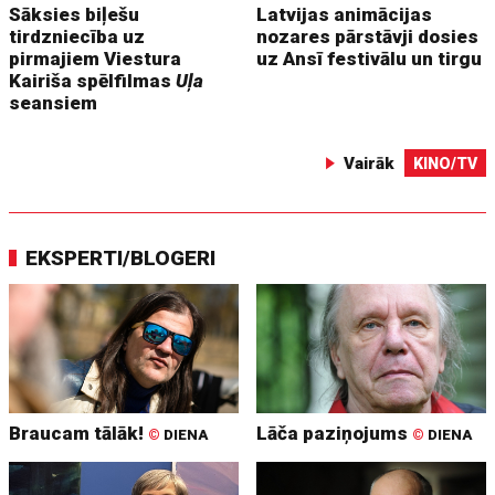
Sāksies biļešu
Latvijas animācijas
tirdzniecība uz
nozares pārstāvji dosies
pirmajiem Viestura
uz Ansī festivālu un tirgu
Kairiša spēlfilmas
Uļa
seansiem
Vairāk
KINO/TV
EKSPERTI/BLOGERI
Braucam tālāk!
Lāča paziņojums
©
DIENA
©
DIENA