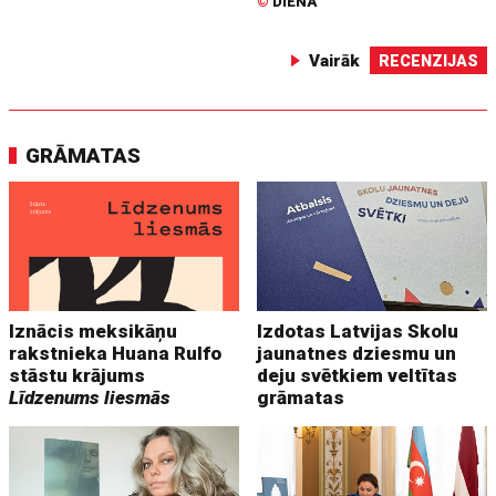
©
DIENA
Vairāk
RECENZIJAS
GRĀMATAS
Iznācis meksikāņu
Izdotas Latvijas Skolu
rakstnieka Huana Rulfo
jaunatnes dziesmu un
stāstu krājums
deju svētkiem veltītas
Līdzenums liesmās
grāmatas