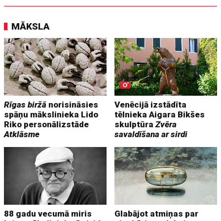
MĀKSLA
Rīgas biržā
norisināsies
Venēcijā izstādīta
spāņu mākslinieka Lido
tēlnieka Aigara Bikšes
Riko personālizstāde
skulptūra
Zvēra
Atklāsme
savaldīšana ar sirdi
88 gadu vecumā miris
Glabājot atmiņas par