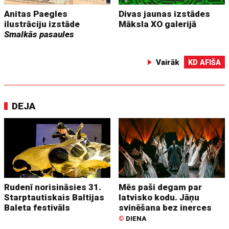
Anitas Paegles
Divas jaunas izstādes
ilustrāciju izstāde
Māksla XO galerijā
Smalkās pasaules
Vairāk
KD AFIŠA
DEJA
Rudenī norisināsies 31.
Mēs paši degam par
Starptautiskais Baltijas
latvisko kodu. Jāņu
Baleta festivāls
svinēšana bez inerces
©
DIENA