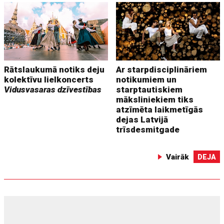
Rātslaukumā notiks deju
Ar starpdisciplināriem
kolektīvu lielkoncerts
notikumiem un
Vidusvasaras dzīvestības
starptautiskiem
māksliniekiem tiks
atzīmēta laikmetīgās
dejas Latvijā
trīsdesmitgade
Vairāk
DEJA