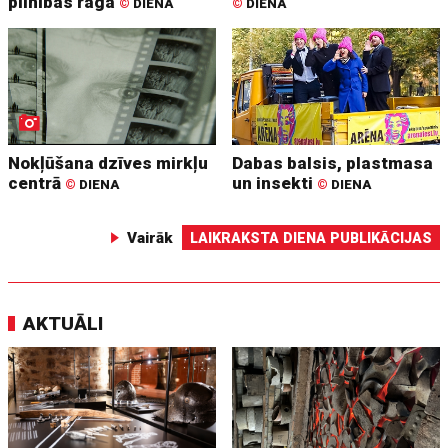
pilnības raga
©
DIENA
©
DIENA
Nokļūšana dzīves mirkļu
Dabas balsis, plastmasa
centrā
un insekti
©
DIENA
©
DIENA
Vairāk
LAIKRAKSTA DIENA PUBLIKĀCIJAS
AKTUĀLI