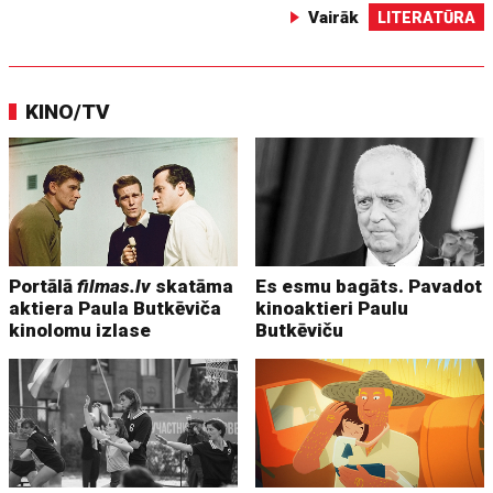
Vairāk
LITERATŪRA
KINO/TV
Portālā
filmas.lv
skatāma
Es esmu bagāts. Pavadot
aktiera Paula Butkēviča
kinoaktieri Paulu
kinolomu izlase
Butkēviču