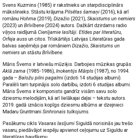
Svens Kuzmins (1985) ir rakstnieks un starpdisciplinārs
mākslinieks. Stāstu krājuma
Pilsētas šamaņi
(2016), kā arī
romānu
Hohma
(2019),
Dizažio
(2021),
Skaistums un nemiers
(2023) un
Brīvībene
(2024) autors. Dažkārt dzirdams radio
viļņos raidījumā
Cienījamie lasītāji. Etīdes par literatūru,
Orfeja auss
un citos. Trīskārtējs Latvijas Literatūras gada
balvas saņēmējs par romāniem
Dizažio, Skaistums un
nemiers
un stāstu
Brīvībene.
Māris Šverns ir latviešu mūziķis. Darbojies mūzikas grupās
Aklā zarna
(1985-1986),
Inokentijs Mārpls
(1987), no 1994.
gada –
Baložu pilni pagalmi
(izdoti 14 studijas albumi).
Paralēli tam turpinājis solo darbību, izdoti 6 studijas albumi.
Māris Šverns ir komponists gandrīz visām savu solo
dziesmu melodijām, kā arī lielākajai daļai – tekstu autors.
2019. gadā iznācis kopīgs dziesmu albūms ar dzejnieci
Madaru Gruntmani
Sinhronais tulkojums.
Pasākumu cikls
Vasaras lasījumi
Siguldā norisinās jau trešo
vasaru, piedāvājot iespēju apvienot ceļojumu uz Siguldu ar
literatūras baudījumu.