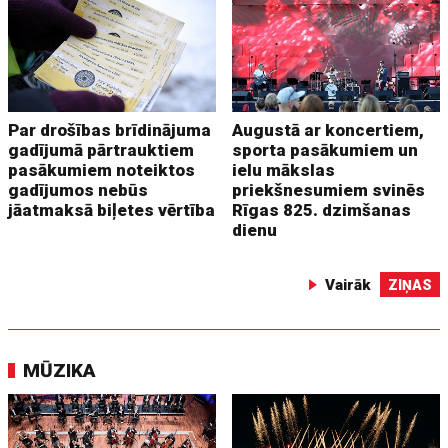
Par drošības brīdinājuma
Augustā ar koncertiem,
gadījumā pārtrauktiem
sporta pasākumiem un
pasākumiem noteiktos
ielu mākslas
gadījumos nebūs
priekšnesumiem svinēs
jāatmaksā biļetes vērtība
Rīgas 825. dzimšanas
dienu
Vairāk
ZIŅAS
MŪZIKA