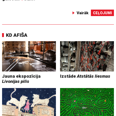
Vairāk
CEĻOJUMI
KD AFIŠA
Jauna ekspozīcija
Izstāde
Atstātās liesmas
Livonijas pilis