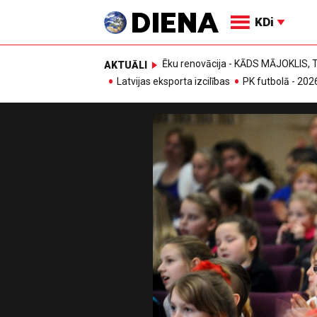
KDi
Ēku renovācija - KĀDS MĀJOKLIS
AKTUĀLI
Latvijas eksporta izcilības
PK futbolā - 202