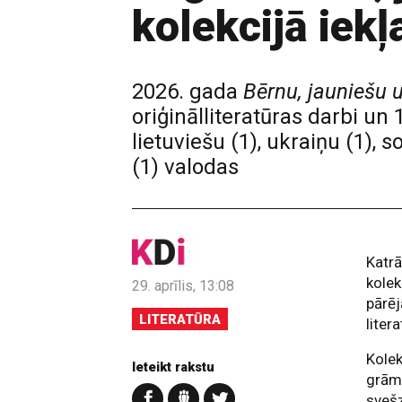
kolekcijā iek
2026. gada
Bērnu, jauniešu 
oriģinālliteratūras darbi un 1
lietuviešu (1), ukraiņu (1), 
(1) valodas
Katrā
kolek
29. aprīlis, 13:08
pārēj
LITERATŪRA
liter
Kolek
Ieteikt rakstu
grām
svešz