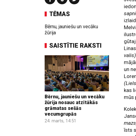
iedom
TĒMAS
sapni
izlai
Bērnu, jauniešu un vecāku
Melv
žūrija
ilust
gūta
SAISTĪTIE RAKSTI
Linas
valis
mājām
un ne
Lore
(Liel
kas l
Bērnu, jauniešu un vecāku
mūs p
žūrija nosauc atzītākās
grāmatas sešās
Kolek
vecumgrupās
Janso
24. marts, 14:51
mazs
īsts 