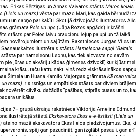
as. Ērikas Bērziņas un Annas Vaivares stāsts
Mares lielais
s (Liels un mazs)
vēsta par mazo Mari, kas gaida bērnudārz
dumu un sapņo par kaķīti. Skotijā dzīvojošās ilustratores Ali
inas grāmata
Pele un upe
(Jāņa Rozes apgāds) ir krāšņi
rēts stāsts par Peles laivu braucienu lejup pa upi un tā laikā
jiem novērojumiem un sajūtām. Rakstnieces Jurgas Viles un
 Sasnauskaites ilustrētais stāsts
Hameleona sapņi (Baltais
)
stāsta par hameleonu Leonu, kas tiek aizvests no savām
 pie jūras uz akvāriju kādas ģimenes dzīvoklī, kur kļūst me
maina krāsu, taču katru nakti viņš redz viskrāsainākos sapņu
nsa Šimela un Huana Kamilo Majorgas grāmata
Kā man veic
s un mazs)
ir sirsnīgs un empātisks stāsts par diviem brāļiem
iek novērtēt cilvēku dažādās īpašības, stiprās puses un to, ka
adara unikālus.
cijas 7+ grupā ukraiņu rakstniece Viktorija Ameļina Edmund
na ilustrētajā stāstā
Ekskavatora Ekas e-e-ēstāsti (Liels un
)
ataino mazā ekskavatora Ekas lielos piedzīvojumus. Eka, k
supervaronis, spēj gan pazudināt, gan izglābt pasauli, gan arī