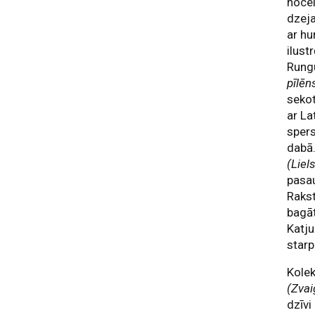
nocel
dzeja
ar hu
ilust
Rungu
pīlēn
sekot
ar La
spers
dabā
(Liel
pasau
Rakst
bagā
Katju
starp
Kolek
(Zva
dzīvi