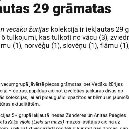
ļautas 29 grāmatas
un vecāku žūrijas
kolekcijā ir iekļautas 29
6 tulkojumi, kas tulkoti no vācu (3), zviedr
somu (1), norvēģu (1), slovēņu (1), flāmu (1
 vecumgrupā jāvērtē piecas grāmatas, bet Vecāku žūrijas
cijā – četras, papildus aicinot izvēlēties jebkuras divas no
ās kolekcijas, lai arī pieaugušie iepazītos ar bērnu un jaunieš
atūras aktualitātēm.
cijas 5+ grupā iekļautā Ineses Zanderes un Anitas Paegles
ata
Kaķa vijole (Liels un mazs)
mazos lasītājus aicina uz
emju pili satikt visdažādākos tēlus, kur mīt gan domas, gan