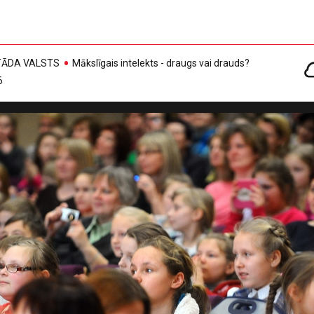
, TĀDA VALSTS
Mākslīgais intelekts - draugs vai drauds?
6