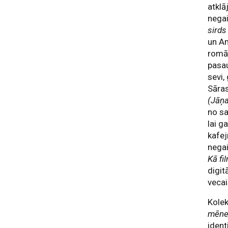
atklā
negai
sirds
un Am
romān
pasau
sevi,
Sāras
(Jāņ
no sa
lai g
kafej
nega
Kā fi
digit
veca
Kole
mēne
ident