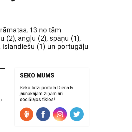
 grāmatas, 13 no tām
u (2), angļu (2), spāņu (1),
), islandiešu (1) un portugāļu
SEKO MUMS
Seko līdzi portāla Diena.lv
jaunākajām ziņām arī
u
sociālajos tīklos!