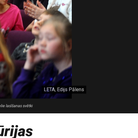
LETA, Edijs Pālens
elie lasīšanas svētki
rijas