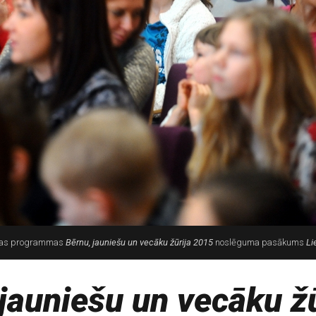
šanas programmas
Bērnu, jauniešu un vecāku žūrija 2015
noslēguma pasākums
Li
jauniešu un vecāku žū