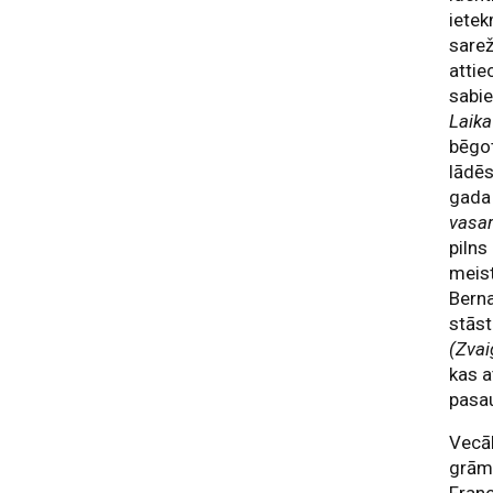
iete
sarež
attie
sabie
Laika
bēgot
lādēs
gada 
vasa
pilns
meist
Berna
stāst
(Zva
kas a
pasau
Vecāk
grām