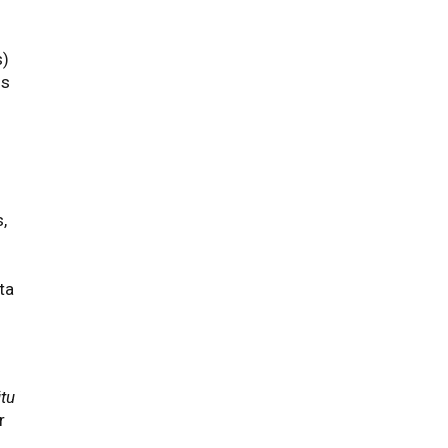
s)
is
n
s,
ta
ūtu
r