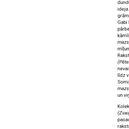
dundu
ideja
grām
Gabi 
pārba
kāmī
mazs
mīļum
Rakst
(Pēte
nevai
līdz 
Somij
mazs
un vi
Kole
(Zva
pasau
raks