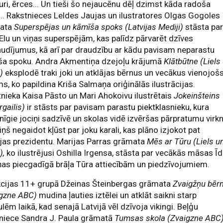
ri, ērces... Un tieši šo nejaucēnu dēļ dzimst kāda radoša
... Rakstnieces Leldes Jaujas un ilustratores Olgas Gogoles
ata
Superspējas un kāmīša spoks
(Latvijas Mediji)
stāsta pa
Elu un viņas superspējām, kas palīdz pārvarēt dzīves
udījumus, kā arī par draudzību ar kādu pavisam neparastu
ša spoku. Andra Akmentiņa dzejoļu krājumā
Klātbūtne (Liels
)
eksplodē traki joki un atklājas bērnus un vecākus vienojoš
s, ko papildina Kriša Salmaņa oriģinālās ilustrācijas.
nieka Kaisa Pāsto un Mari Ahokoivu ilustrētais
Jokeinšteins
rgailis)
ir stāsts par pavisam parastu piektklasnieku, kura
nīgie jociņi sadzīvē un skolas vidē izvēršas pārpratumu virkn
viņš negaidot kļūst par joku karali, kas plāno izjokot pat
as prezidentu. Marijas Parras grāmata
Mēs ar Tūru (Liels u
),
ko ilustrējusi Oshilla Irgensa, stāsta par vecākās māsas Ī
ņas piecgadīgā brāļa Tūra attiecībām un piedzīvojumiem.
kcijas 11+ grupā Džeinas Šteinbergas grāmata
Zvaigžņu bēr
igzne ABC)
mudina ļauties iztēlei un atklāt saikni starp
lēm laikā, kad senajā Latvijā vēl dzīvoja vikingi. Beļģu
tniece Sandra J. Paula grāmatā
Tumsas skola (Zvaigzne ABC