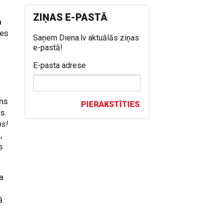
ZIŅAS E-PASTĀ
a
ses
Saņem Diena.lv aktuālās ziņas
e-pastā!
E-pasta adrese
lns
PIERAKSTĪTIES
s.
as!
,
s
a
ā