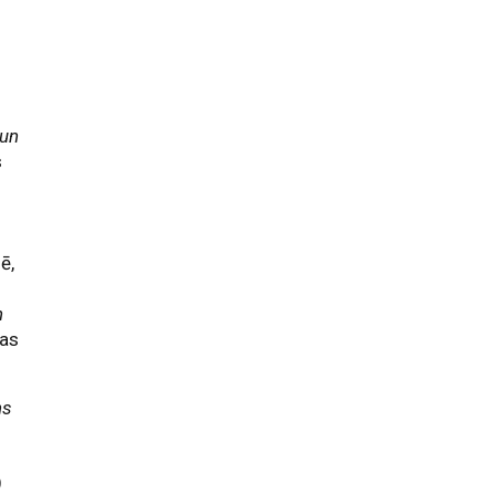
r
 un
s
ē,
n
das
ns
)