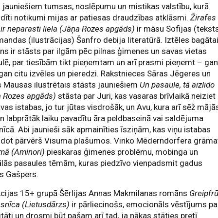
j jauniešiem tumsas, noslēpumu un mistikas valstību, kurā
dīti notikumi mijas ar patiesas draudzības atklāsmi.
Žirafes
 ir neparasti liela (Jāņa Rozes apgāds)
ir māsu Sofijas (tekst
andas (ilustrācijas) Šanfro debija literatūrā. Iztēles bagāta
s ir stāsts par ilgām pēc pilnas ģimenes un savas vietas
lē, par tiesībām tikt pieņemtam un arī prasmi pieņemt – ga
 gan citu izvēles un pieredzi. Rakstnieces Sāras Jēgeres un
 Mausas ilustrētais stāsts jauniešiem
Un pasaule, tā aizlido
a Rozes apgāds)
stāsta par Juri, kas vasaras brīvlaikā neiziet
vas istabas, jo tur jūtas visdrošāk, un Avu, kura arī sēž mājā
an labprātāk laiku pavadītu āra peldbaseinā vai saldējuma
nīcā. Abi jaunieši sāk apmainīties īsziņām, kas viņu istabas
idot pārvērš Visuma plašumos. Vinko Mēderndorfera grāma
lmā (Aminori)
pieskaras ģimenes problēmu, mobinga un
ālās pasaules tēmām, kuras piedzīvo vienpadsmit gadus
is Gašpers.
kcijas 15+ grupā Šērlijas Annas Makmilanas romāns
Greipfr
snīca (Lietusdārzs)
ir pārliecinošs, emocionāls vēstījums pa
itāti un drosmi būt pašam arī tad, ja nākas stāties pretī