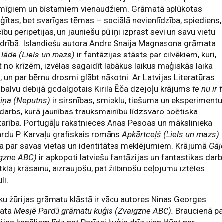
kmīgiem un bīstamiem vienaudžiem. Grāmatā aplūkotas
ģītas, bet svarīgas tēmas – sociālā nevienlīdzība, spiediens,
cību peripetijas, un jauniešu pūliņi izprast sevi un savu vietu
drībā. Islandiešu autora Andre Snaija Magnasona grāmata
 lāde (Liels un mazs)
ir fantāzijas stāsts par cilvēkiem, kuri,
 no krīzēm, izvēlas sagaidīt labākus laikus maģiskās laika
, un par bērnu drosmi glābt nākotni. Ar Latvijas Literatūras
balvu debijā godalgotais Kirila Ēča dzejoļu krājums
te nu ir 
riņa (Neputns)
ir sirsnības, smieklu, tiešuma un eksperiment
 darbs, kurā jaunības trauksmainību līdzsvaro poētiska
arība. Portugāļu rakstnieces Anas Pesoas un mākslinieka
rdu P. Karvaļu grafiskais romāns
Apkārtceļš (Liels un mazs)
a par savas vietas un identitātes meklējumiem. Krājumā
Gāj
igzne ABC)
ir apkopoti latviešu fantāzijas un fantastikas darb
tklāj krāsainu, aizraujošu, pat žilbinošu ceļojumu iztēles
li.
u žūrijas grāmatu klāstā ir vācu autores Ninas Georges
ata
Mesjē Pardū grāmatu kuģis
(Zvaigzne ABC).
Braucienā p