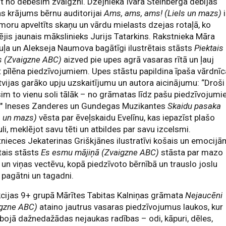
t no debesīm zvaigzni. Dzejnieka Ivara Šteinberga debijas
s krājums bērnu auditorijai
Ams, ams, ams! (Liels un mazs)
i
moru apveltīts skaņu un vārdu mielasts dzejas rotaļā, ko
rējis jaunais mākslinieks Jurijs Tatarkins. Rakstnieka Māra
ļa un Alekseja Naumova bagātīgi ilustrētais stāsts
Piektais
s (Zvaigzne ABC)
aizved pie upes agrā vasaras rītā un ļauj
 pīlēna piedzīvojumiem. Upes stāstu papildina īpaša vārdnīc
tvijas garāko upju uzskaitījumu un autora aicinājumu: “Droši
im to vienu soli tālāk – no grāmatas līdz pašu piedzīvojum
." Ineses Zanderes un Gundegas Muzikantes
Skaidu pasaka
s un mazs)
vēsta par ēveļskaidu Evelīnu, kas iepazīst plašo
li, meklējot savu tēti un atbildes par savu izcelsmi.
nieces Jekaterinas Griškjānes ilustratīvi košais un emocijā
tais stāsts
Es esmu mājiņā (Zvaigzne ABC)
stāsta par mazo
 un viņas vectēvu, kopā piedzīvoto bērnībā un trauslo joslu
 pagātni un tagadni.
cijas 9+ grupā Mārītes Tabitas Kalniņas grāmata
Nejaucēni
igzne ABC)
ataino jautrus vasaras piedzīvojumus laukos, kur
 bojā dažnedažādas nejaukas radības – odi, kāpuri, dēles,