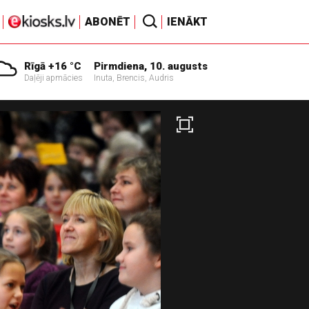
ABONĒT
IENĀKT
Rīgā +16 °C
Pirmdiena, 10. augusts
Daļēji apmācies
Inuta, Brencis, Audris