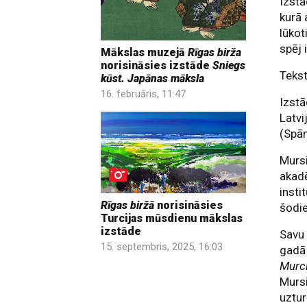
Izstā
kurā 
lūkot
spēj 
Mākslas muzejā
Rīgas birža
norisināsies izstāde
Sniegs
Tekst
kūst. Japānas māksla
16. februāris, 11:47
Izstā
Latvi
(Spān
Mursi
akadē
insti
Rīgas biržā
norisināsies
šodi
Turcijas mūsdienu mākslas
izstāde
Savu 
15. septembris, 2025, 16:03
gadā 
Murc
Murs
uztur