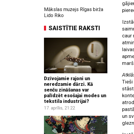
gājie
Mākslas muzejs Rīgas birža
piere
Lido Riko
Izstā
SAISTĪTIE RAKSTI
saimn
caur
atmin
laiva
apmek
marš
Atkl
Dzīvojamie rajoni un
Tieši
neredzamie dārzi. Kā
stāst
senču zināšanas var
konte
palīdzēt esošajai modes un
tekstila industrijai?
atrod
17. aprīlis, 21:22
pastā
un sv
glezn