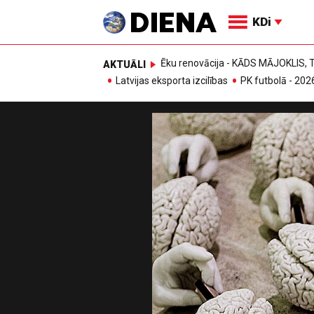
KDi
Ēku renovācija - KĀDS MĀJOKLIS
AKTUĀLI
Latvijas eksporta izcilības
PK futbolā - 202