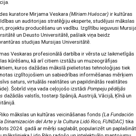
cija.
ādes kuratore Mirjama Veskara
(Míriam Huéscar)
ir kultūras
ldības un auditorijas stratēģiju eksperte, studējusi mākslas
ri, projektu producēšanu un vadību. Izglītību ieguvusi Mursij
rsitātē un Deusto Universitātē, pašlaik viņa beidz
rantūras studijas Mursijas Universitātē.
mas Veskaras profesionālā darbība ir vērsta uz laikmetīgās
as kūrēšanu, kā arī citiem izstāžu un muzeogrāfijas
ktiem, kuros dažādas mākslā pielietotas tehnoloģijas tiek
enotas izglītojošiem un sabiedrības informēšanas mērķiem
sīvs saturs, virtuālās realitātes un papildinātās realitātes
āde). Šobrīd viņa vada ceļojošo izstādi
Pompeju pēdējās
as
dažādās valstīs, tostarp Spānijā, Austrijā, Vācijā, Ķīnā un
itānijā.
Riko mākslas un kultūras veicināšanas fonds
(La Fundación
la Dinamización del Arte y la Cultura Lidó Rico, FUNDAC)
tika
dots 2024. gadā ar mērķi saglabāt, popularizēt un paplašinā
 mākslinieka Lido Riko radošo un intelektuālo mantojumu.