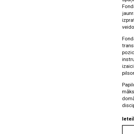
Fonds
jaunr
izpra
veid
Fonda
trans
pozic
instr
izaic
pilso
Papil
māksl
domāt
disci
Ietei