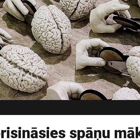
risināsies spāņu māk