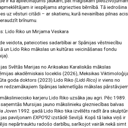
de ir kā apliecinājums jaukam, pat maģiskam piedzīvojuma
apmeklētājam ir iespējams atgriezties bērnībā. Tā iedrošina
ies uz vēsturi citādi – ar skatienu, kurā nevainības pilnas aci
ieraudzīt brīnumu.
s: Lido Riko un Mirjama Veskara
de veidota, pateicoties sadarbībai ar Spānijas vēstniecību
jā un Lido Riko mākslas un kultūras veicināšanas fondu
ija).
jas Svētās Marijas no Ariksakas Karaliskās mākslas
mijas akadēmiskais loceklis (2026), Meksikas Viktimoloģij
tūta goda doktors (2023) Lido Riko
(Lidó Rico)
ir viens no
en redzamākajiem Spānijas laikmetīgās mākslas pārstāvjiem
māksliniecisko karjeru Lido Riko uzsāka jau agri. Pēc 1989.
saņemtās Mursijas jauno mākslinieku glezniecības balvas
ia Joven
1992. gadā Lido Riko tika izvēlēts radīt āra skulptū
ijas paviljonam
EXPO’92
izstādē Seviljā. Kopš tā laika viņš ir
ējis nepārtrauktu radošo darbību, sarīkojot vairāk nekā simt