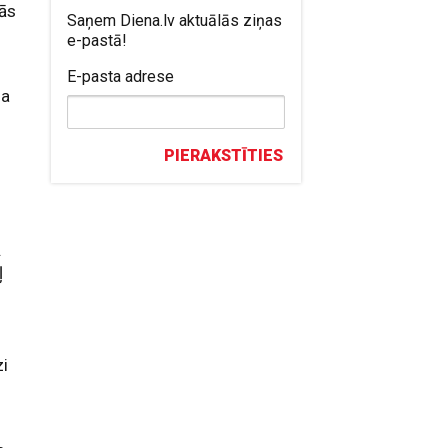
nās
Saņem Diena.lv aktuālās ziņas
e-pastā!
E-pasta adrese
da
PIERAKSTĪTIES
.
ļ
zi