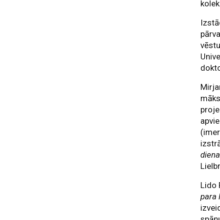
kolek
Izst
pārva
vēstu
Unive
dokto
Mirja
māksl
proje
apvi
(imer
izstr
dien
Lielbr
Lido 
para 
izvei
spāņu