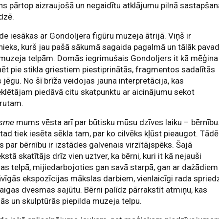
ns pārtop aizraujošā un negaidītu atklājumu pilnā sastapša
dzē.
de iesākas ar Gondoljera figūru muzeja ātrijā. Viņš ir
ieks, kurš jau pašā sākumā sagaida pagalmā un tālāk pava
 muzeja telpām. Domās iegrimušais Gondoljers it kā mēģina
ēt pie stikla griestiem piestiprinātās, fragmentos sadalītās
s jēgu. No šī brīža veidojas jauna interpretācija, kas
lētājam piedāvā citu skatpunktu ar aicinājumu sekot
rutam.
āsme
mums vēsta arī par būtisku mūsu dzīves laiku – bērnību
 tad tiek iesēta sēkla tam, par ko cilvēks kļūst pieaugot. Tādē
s par bērnību ir izstādes galvenais virzītājspēks. Šajā
kstā skatītājs drīz vien uztver, ka bērni, kuri it kā nejauši
as telpā, mijiedarbojoties gan savā starpā, gan ar dažādiem
vīgās ekspozīcijas mākslas darbiem, vienlaicīgi rada spried
aigas dvesmas sajūtu. Bērni palīdz pārrakstīt atmiņu, kas
ās un skulptūrās piepilda muzeja telpu.