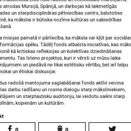
 atrodas Mursijā, Spānijā, un darbojas kā laikmetīgās
ades un starpdisciplināras pētniecības centrs, balstoties
tnē, ka mākslai ir būtiska nozīme kultūras un sabiedrības
ošanā.
 misijas pamatā ir pārliecība, ka māksla var kļūt par sociāla
formācijas spēku. Tādēļ fonds atbalsta iniciatīvas, kas māk
ionē kā kritiskas refleksijas un kolektīvas dziedināšanas
umentu. Tas īsteno projektus, kuri ir vērsti uz mūsu laika
inājumiem un piedāvā ne tikai estētisku vērtību, bet arī telpu
niskai un ētiskai diskusijai.
dus radošā mantojuma saglabāšanai fonds aktīvi veicina
as darbu radīšanu un rosina dialogu starp māksliniekiem,
ājiem un starptautisku auditoriju, lai veidotu saikni starp
plīnām, kopienām un kultūrām.
kt
0
0