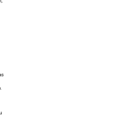
m,
s
as
.
ru