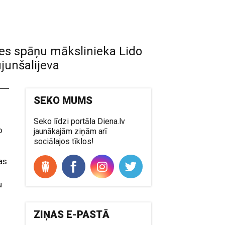
ies spāņu mākslinieka Lido
junšalijeva
SEKO MUMS
Seko līdzi portāla Diena.lv
o
jaunākajām ziņām arī
sociālajos tīklos!
as
u
z
ZIŅAS E-PASTĀ