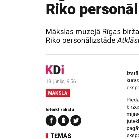
Riko personā
Mākslas muzejā Rīgas birža 
Riko personālizstāde
Atklā
Izst
kuras
18. jūnijs, 9:56
ekspo
MĀKSLA
Piedā
birža
Ieteikt rakstu
mijie
jutek
pagāt
TĒMAS
ekspo