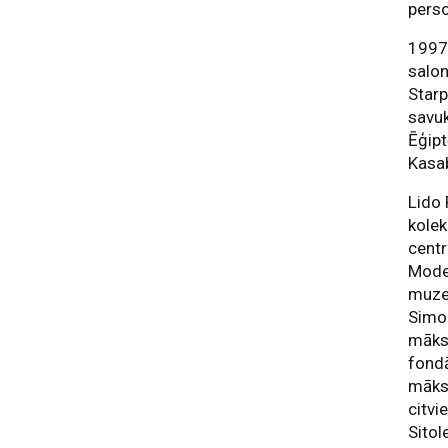
perso
1997.
salon
Starp
savuk
Ēģipt
Kasa
Lido 
kolek
cent
Mode
muze
Sim
māksl
fond
māks
citvi
Sitol