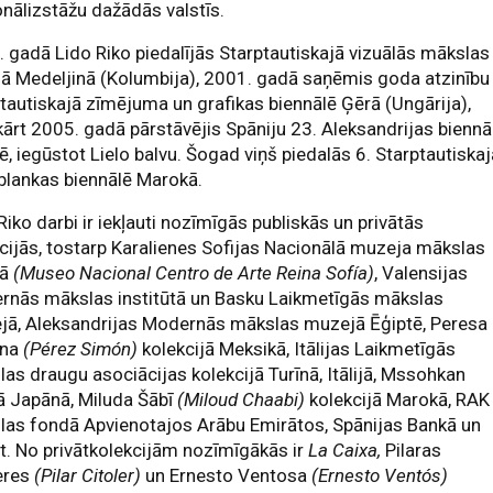
nālizstāžu dažādās valstīs.
 gadā Lido Riko piedalījās Starptautiskajā vizuālās mākslas
ā Medeljinā (Kolumbija), 2001. gadā saņēmis goda atzinību 
tautiskajā zīmējuma un grafikas biennālē Ģērā (Ungārija),
ārt 2005. gadā pārstāvējis Spāniju 23. Aleksandrijas biennā
ē, iegūstot Lielo balvu. Šogad viņš piedalās 6. Starptautiska
blankas biennālē Marokā.
Riko darbi ir iekļauti nozīmīgās publiskās un privātās
cijās, tostarp Karalienes Sofijas Nacionālā muzeja mākslas
rā
(Museo Nacional Centro de Arte Reina Sofía)
, Valensijas
rnās mākslas institūtā un Basku Laikmetīgās mākslas
jā, Aleksandrijas Modernās mākslas muzejā Ēģiptē, Peresa
ona
(Pérez Simón)
kolekcijā Meksikā, Itālijas Laikmetīgās
as draugu asociācijas kolekcijā Turīnā, Itālijā, Mssohkan
ā Japānā, Miluda Šābī
(Miloud Chaabi)
kolekcijā Marokā, RAK
las fondā Apvienotajos Arābu Emirātos, Spānijas Bankā un
et. No privātkolekcijām nozīmīgākās ir
La Caixa,
Pilaras
eres
(Pilar Citoler)
un Ernesto Ventosa
(Ernesto Ventós)