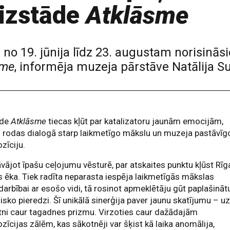
lizstāde
Atklāsme
no 19. jūnija līdz 23. augustam norisinās
sme
, informēja muzeja pārstāve Natālija Su
āde
Atklāsme
tiecas kļūt par katalizatoru jaunām emocijām,
 rodas dialogā starp laikmetīgo mākslu un muzeja pastāvīg
zīciju.
vājot īpašu ceļojumu vēsturē, par atskaites punktu kļūst Rīg
s ēka. Tiek radīta neparasta iespēja laikmetīgās mākslas
darbībai ar esošo vidi, tā rosinot apmeklētāju gūt paplašināt
lisko pieredzi. Šī unikālā sinerģija paver jaunu skatījumu – u
ni caur tagadnes prizmu. Virzoties caur dažādajām
zīcijas zālēm, kas sākotnēji var šķist kā laika anomālija,