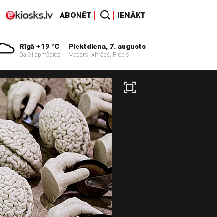
ABONĒT
IENĀKT
Rīgā +19 °C
Piektdiena, 7. augusts
Daļēji apmācies
Madars, Alfrēds, Fredis