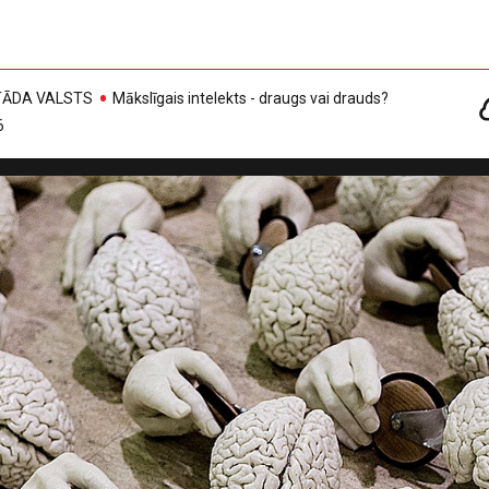
, TĀDA VALSTS
Mākslīgais intelekts - draugs vai drauds?
6