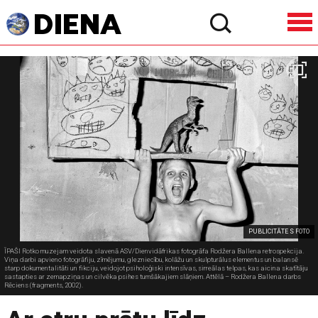
PUBLICITĀTE S FOTO
ĪPAŠI Rotko muzejam veidota slavenā ASV/Dienvidāfrikas fotogrāfa Rodžera Ballena retrospekcija.
Viņa darbi apvieno fotogrāfiju, zīmējumu, glezniecību, kolāžu un skulpturālus elementus un balansē
starp dokumentalitāti un fikciju, veidojot psiholoģiski intensīvas, sirreālas telpas, kas aicina skatītāju
sastapties ar zemapziņas un cilvēka psihes tumšākajiem slāņiem. Attēlā – Rodžera Ballena darbs
Rēciens (fragments, 2002).