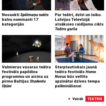
Nosaukti
Spēlmaņu nakts
Par teātri, dzīvi un laiku.
balvu nominanti 17
Latvijas Televīzijā
kategorijās
atsāksies raidījumu cikls
Teātra garša
Valmieras vasaras teātra
Starptautiskais jaunā
festivāls papildina
teātra festivāls
Homo
programmu un aicina uz
Novus
būs veltīts
pirmo Baltijas
Studentu
apzinātai dzīves tempa
šķūni
palēnināšanai
Vairāk
TEĀTRIS