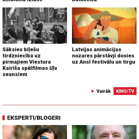
Sāksies biļešu
Latvijas animācijas
tirdzniecība uz
nozares pārstāvji dosies
pirmajiem Viestura
uz Ansī festivālu un tirgu
Kairiša spēlfilmas
Uļa
seansiem
Vairāk
KINO/TV
EKSPERTI/BLOGERI