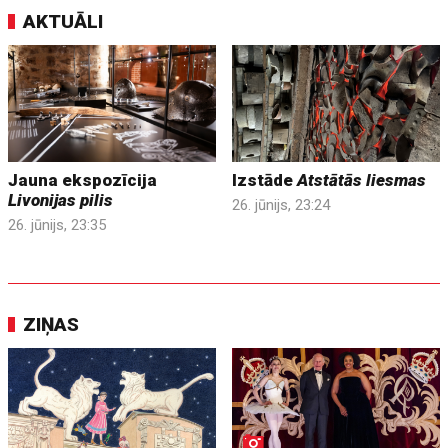
AKTUĀLI
Jauna ekspozīcija
Izstāde
Atstātās liesmas
Livonijas pilis
26. jūnijs, 23:24
26. jūnijs, 23:35
ZIŅAS