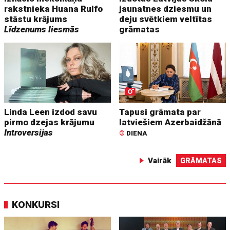
rakstnieka Huana Rulfo
jaunatnes dziesmu un
stāstu krājums
deju svētkiem veltītas
Līdzenums liesmās
grāmatas
Linda Leen izdod savu
Tapusi grāmata par
pirmo dzejas krājumu
latviešiem Azerbaidžānā
Introversijas
©
DIENA
Vairāk
GRĀMATAS
KONKURSI