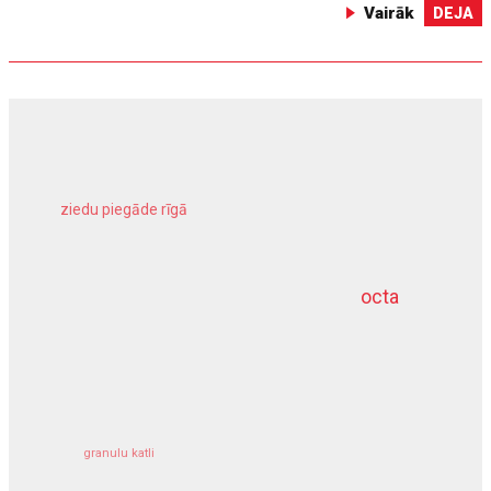
Vairāk
DEJA
ziedu piegāde rīgā
meliorācijas darbi
octa
dziļurbums
kravu apdrošināšana
granulu katli
siltumsūknis