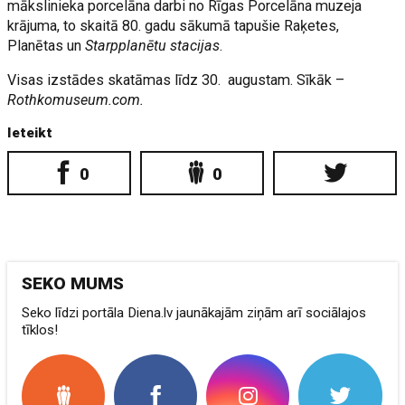
mākslinieka porcelāna darbi no Rīgas Porcelāna muzeja
krājuma, to skaitā 80. gadu sākumā tapušie Raķetes,
Planētas un
Starpplanētu stacijas
.
Visas izstādes skatāmas līdz 30. augustam. Sīkāk –
Rothkomuseum.com.
Ieteikt
0
0
SEKO MUMS
Seko līdzi portāla Diena.lv jaunākajām ziņām arī sociālajos
tīklos!