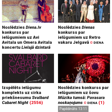
Noslēdzies
Diena.lv
Noslēdzies
Dienas
konkurss par
konkurss par
ielūgumiem uz Avi
ielūgumiem uz Retro
Avitala un Omera Avitala
vakaru Jelgavā
©
DIENA
koncertu
Lielajā dzintarā
Izspēlēts ielūgumu
Noslēdzies konkurss par
komplekts uz cirka
ielūgumiem uz šovu
priekšnesumu
Svalbard
Mūzika tumsā: Pavasara
Cabaret Night
(2556)
noskaņojums
(1)
©
DIENA
Papildināts 13:11