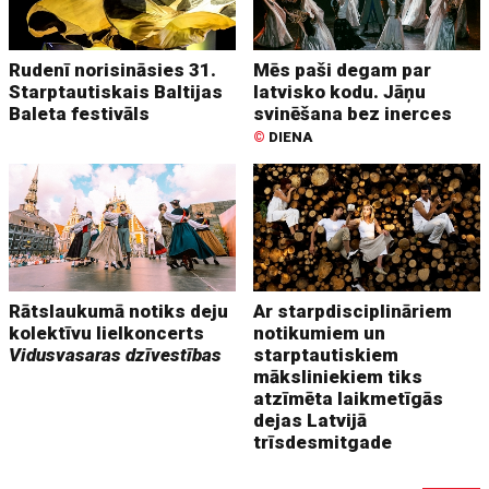
Rudenī norisināsies 31.
Mēs paši degam par
Starptautiskais Baltijas
latvisko kodu. Jāņu
Baleta festivāls
svinēšana bez inerces
©
DIENA
Rātslaukumā notiks deju
Ar starpdisciplināriem
kolektīvu lielkoncerts
notikumiem un
Vidusvasaras dzīvestības
starptautiskiem
māksliniekiem tiks
atzīmēta laikmetīgās
dejas Latvijā
trīsdesmitgade