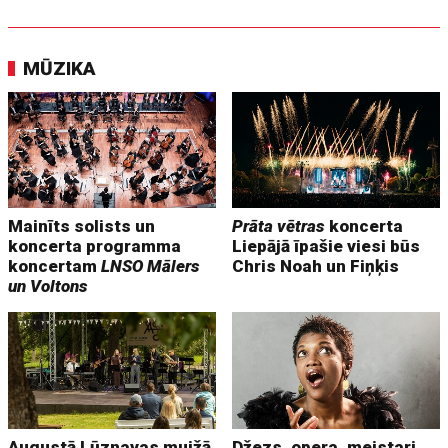
MŪZIKA
Mainīts solists un
Prāta vētras
koncerta
koncerta programma
Liepājā īpašie viesi būs
koncertam
LNSO Mālers
Chris Noah un Fiņķis
un Voltons
Augustā Lūznavas muižā
Džezs, opera, meistari,