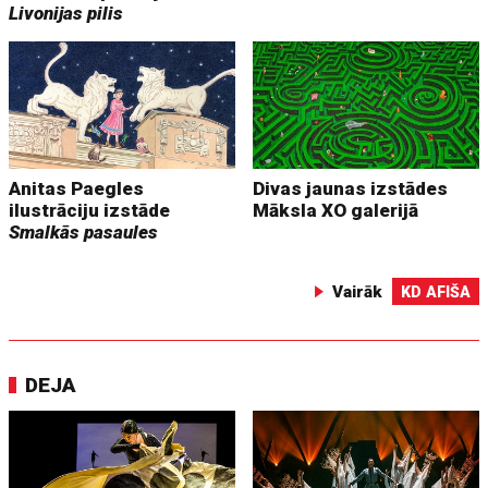
Livonijas pilis
Anitas Paegles
Divas jaunas izstādes
ilustrāciju izstāde
Māksla XO galerijā
Smalkās pasaules
Vairāk
KD AFIŠA
DEJA