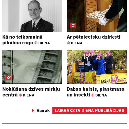
Kā no teiksmainā
Ar pētniecisku dzirksti
pilnības raga
©
DIENA
©
DIENA
Nokļūšana dzīves mirkļu
Dabas balsis, plastmasa
centrā
un insekti
©
DIENA
©
DIENA
Vairāk
LAIKRAKSTA DIENA PUBLIKĀCIJAS