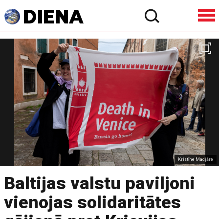
Kristīne Madjāre
Baltijas valstu paviljoni
vienojas solidaritātes