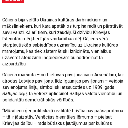
Gājiens bija veltīts Ukrainas kultūras darbiniekiem un
māksliniekiem, kuri kara apstākļos turpina radīt un pārstāvēt
savu valsti, kā arī tiem, kuri zaudējuši dzīvību Krievijas
īstenotās mērķtiecīgās vardarbības dēļ. Gājiens vērš
starptautiskās sabiedrības uzmanību uz Ukrainas kultūras
mantojumu, kas tiek sistemātiski iznīcināts, vienlaikus
uzsverot steidzamu nepieciešamību nodrošināt tā
aizsardzību.
Gājiena maršruts – no Lietuvas paviljona cauri Arsenālam, kur
atrodas Latvijas paviljons, līdz Igaunijas paviljonam – veidoja
savienojuma līniju, simboliski atsaucoties uz 1989. gada
Baltijas ceļu,
tā vēlreiz apliecinot Baltijas valstu vienotību un
solidaritāti demokrātiskās vērtībās.
“Mūsdienu ģeopolitiskajā realitātē brīvība nav pašsaprotama
– tā ir jāaizstāv. Venēcijas biennāles lēmums – pieļaut
Krievijas dalību – rada būtiskus jautājumus par kultūras