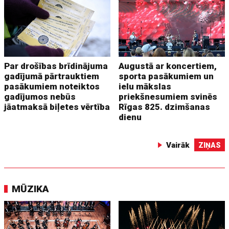
Par drošības brīdinājuma
Augustā ar koncertiem,
gadījumā pārtrauktiem
sporta pasākumiem un
pasākumiem noteiktos
ielu mākslas
gadījumos nebūs
priekšnesumiem svinēs
jāatmaksā biļetes vērtība
Rīgas 825. dzimšanas
dienu
Vairāk
ZIŅAS
MŪZIKA