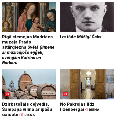
Rīgā ciemojas Madrides
Izstāde
Mūžīgi Čaks
muzeja Prado
altārglezna
Svētā Ģimene
ar muzicējošo eņģeli,
svētajām Katrīnu un
Barbaru
Dzirkstošais ceļvedis.
No Pakrojas līdz
Šampaņa vilina ar īpašu
Ilzenbergai
©
DIENA
gaisotni
©
DIENA