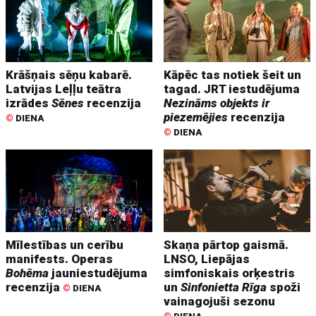
Krāšņais sēņu kabarē.
Kāpēc tas notiek šeit un
Latvijas Leļļu teātra
tagad. JRT iestudējuma
izrādes
Sēnes
recenzija
Nezināms objekts ir
piezemējies
recenzija
©
DIENA
©
DIENA
Mīlestības un cerību
Skaņa pārtop gaismā.
manifests. Operas
LNSO, Liepājas
Bohēma
jauniestudējuma
simfoniskais orķestris
recenzija
un
Sinfonietta Rīga
spoži
©
DIENA
vainagojuši sezonu