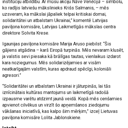
institūciju atbildību. Ar mūsu akciju
Nāve Venēcijā
– simbolu,
ko radījis latviešu mākslinieks Krišs Salmanis, – mēs
uzsveram, ka mākslai jāpaliek telpai kritiskai domai,
solidaritātei un atbalstam Ukrainai,” komentē Latvijas
paviljona komisāre, Latvijas Laikmetīgās mākslas centra
direktore Solvita Krese.
Igaunijas paviljona komisāre Marija Aruso piebilst: “Šis
gājiens atgādina – karš Eiropā turpinās. Mēs nevaram klusēt,
ja valstis sevi piesaka kā brālīgas tautas, vienlaikus izdarot
kara noziegumus. Mēs solidarizējamies ar visām
neatkarīgajām valstīm, kuras apdraud spēcīgi, koloniāli
agresori.”
“Solidaritātei un atbalstam Ukrainai ir jāturpinās, lai tās
iznīcinātais kultūras mantojums un laikmetīgā radošā
izpausme varētu atdzimt jaunā veidā. Kopā mēs cenšamies
apvienot cilvēkus un virzīt šo apņemšanos ziedojumu
vākšanas iniciatīvā, kas kalpo šim mērķim,” izceļ Lietuvas
paviljona komisāre Lolita Jablonskiene.