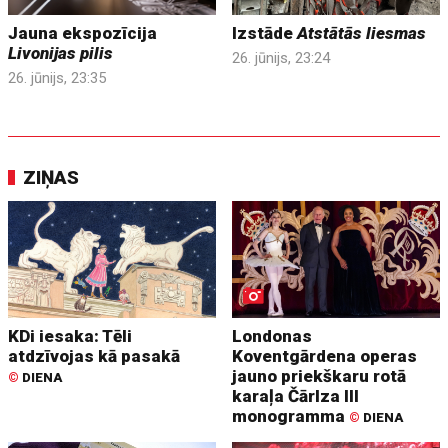
Jauna ekspozīcija
Izstāde
Atstātās liesmas
Livonijas pilis
26. jūnijs, 23:24
26. jūnijs, 23:35
ZIŅAS
KDi iesaka: Tēli
Londonas
atdzīvojas kā pasakā
Koventgārdena operas
jauno priekškaru rotā
©
DIENA
karaļa Čārlza III
monogramma
©
DIENA