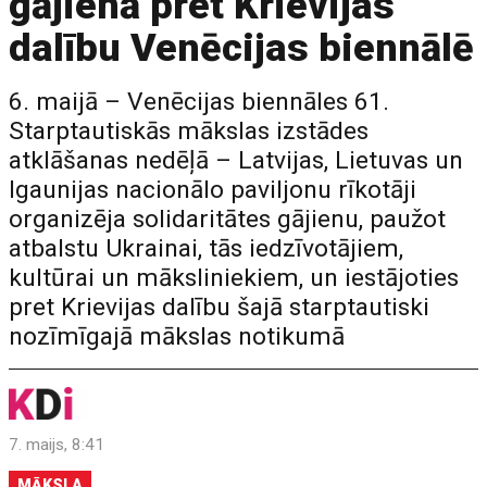
gājienā pret Krievijas
dalību Venēcijas biennālē
6. maijā – Venēcijas biennāles 61.
Starptautiskās mākslas izstādes
atklāšanas nedēļā – Latvijas, Lietuvas un
Igaunijas nacionālo paviljonu rīkotāji
organizēja solidaritātes gājienu, paužot
atbalstu Ukrainai, tās iedzīvotājiem,
kultūrai un māksliniekiem, un iestājoties
pret Krievijas dalību šajā starptautiski
nozīmīgajā mākslas notikumā
7. maijs, 8:41
MĀKSLA