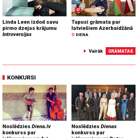
Linda Leen izdod savu
Tapusi grāmata par
pirmo dzejas krājumu
latviešiem Azerbaidžānā
Introversijas
©
DIENA
Vairāk
GRĀMATAS
KONKURSI
Noslēdzies
Diena.lv
Noslēdzies
Dienas
konkurss par
konkurss par