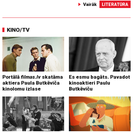
Vairāk
LITERATŪRA
KINO/TV
Portālā
filmas.lv
skatāma
Es esmu bagāts. Pavadot
aktiera Paula Butkēviča
kinoaktieri Paulu
kinolomu izlase
Butkēviču