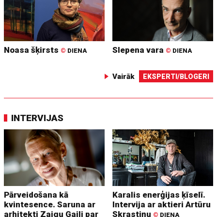
Noasa šķirsts
Slepena vara
©
DIENA
©
DIENA
Vairāk
EKSPERTI/BLOGERI
INTERVIJAS
Pārveidošana kā
Karalis enerģijas ķīselī.
kvintesence. Saruna ar
Intervija ar aktieri Artūru
arhitekti Zaigu Gaili par
Skrastiņu
©
DIENA