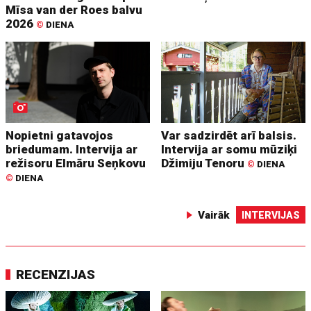
Mīsa van der Roes balvu
2026
©
DIENA
Nopietni gatavojos
Var sadzirdēt arī balsis.
briedumam. Intervija ar
Intervija ar somu mūziķi
režisoru Elmāru Seņkovu
Džimiju Tenoru
©
DIENA
©
DIENA
Vairāk
INTERVIJAS
RECENZIJAS