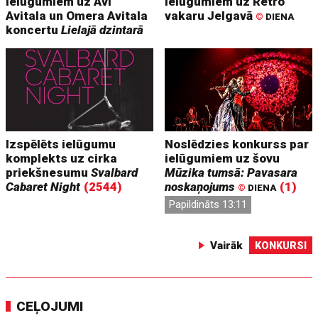
ielūgumiem uz Avi
ielūgumiem uz Retro
Avitala un Omera Avitala
vakaru Jelgavā
©
DIENA
koncertu
Lielajā dzintarā
Izspēlēts ielūgumu
Noslēdzies konkurss par
komplekts uz cirka
ielūgumiem uz šovu
priekšnesumu
Svalbard
Mūzika tumsā: Pavasara
Cabaret Night
(2544)
noskaņojums
(1)
©
DIENA
Papildināts 13:11
Vairāk
KONKURSI
CEĻOJUMI