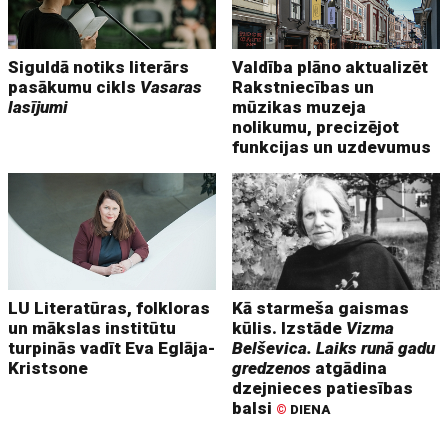
Siguldā notiks literārs
Valdība plāno aktualizēt
pasākumu cikls
Vasaras
Rakstniecības un
lasījumi
mūzikas muzeja
nolikumu, precizējot
funkcijas un uzdevumus
LU Literatūras, folkloras
Kā starmeša gaismas
un mākslas institūtu
kūlis. Izstāde
Vizma
turpinās vadīt Eva Eglāja-
Belševica. Laiks runā gadu
Kristsone
gredzenos
atgādina
dzejnieces patiesības
balsi
©
DIENA