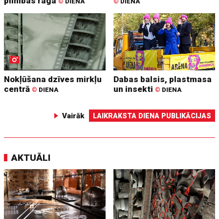
pilnības raga
©
DIENA
©
DIENA
Nokļūšana dzīves mirkļu
Dabas balsis, plastmasa
centrā
un insekti
©
DIENA
©
DIENA
Vairāk
LAIKRAKSTA DIENA PUBLIKĀCIJAS
AKTUĀLI