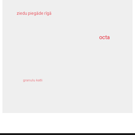
ziedu piegāde rīgā
meliorācijas darbi
octa
dziļurbums
kravu apdrošināšana
granulu katli
siltumsūknis