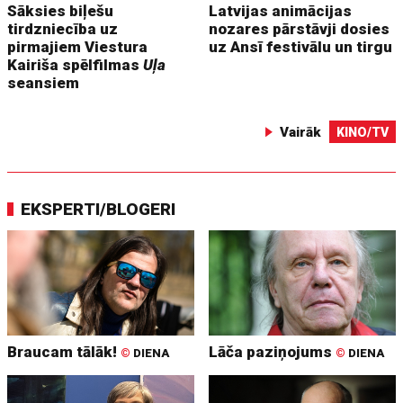
Sāksies biļešu
Latvijas animācijas
tirdzniecība uz
nozares pārstāvji dosies
pirmajiem Viestura
uz Ansī festivālu un tirgu
Kairiša spēlfilmas
Uļa
seansiem
Vairāk
KINO/TV
EKSPERTI/BLOGERI
Braucam tālāk!
Lāča paziņojums
©
DIENA
©
DIENA