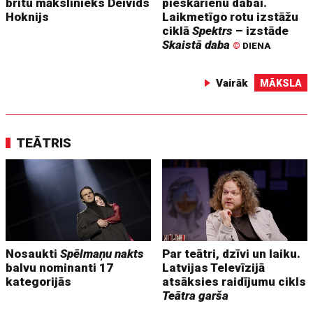
britu mākslinieks Deivids
pieskārienu dabai.
Hoknijs
Laikmetīgo rotu izstāžu
ciklā
Spektrs
– izstāde
Skaistā daba
©
DIENA
Vairāk
MĀKSLA
TEĀTRIS
Nosaukti
Spēlmaņu nakts
Par teātri, dzīvi un laiku.
balvu nominanti 17
Latvijas Televīzijā
kategorijās
atsāksies raidījumu cikls
Teātra garša