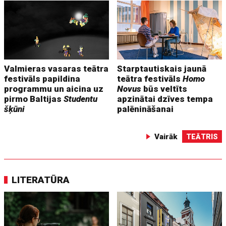
Valmieras vasaras teātra
Starptautiskais jaunā
festivāls papildina
teātra festivāls
Homo
programmu un aicina uz
Novus
būs veltīts
pirmo Baltijas
Studentu
apzinātai dzīves tempa
šķūni
palēnināšanai
Vairāk
TEĀTRIS
LITERATŪRA