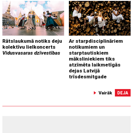
Rātslaukumā notiks deju
Ar starpdisciplināriem
kolektīvu lielkoncerts
notikumiem un
Vidusvasaras dzīvestības
starptautiskiem
māksliniekiem tiks
atzīmēta laikmetīgās
dejas Latvijā
trīsdesmitgade
Vairāk
DEJA