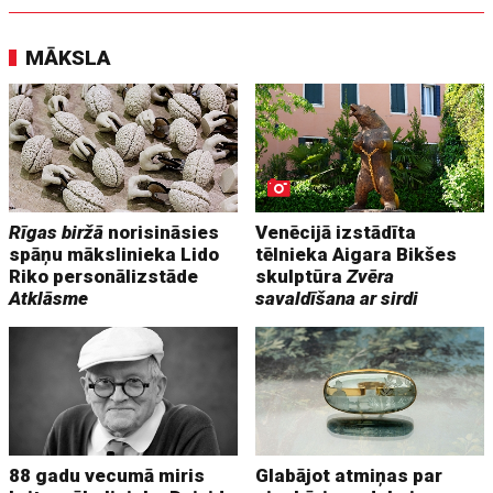
MĀKSLA
Rīgas biržā
norisināsies
Venēcijā izstādīta
spāņu mākslinieka Lido
tēlnieka Aigara Bikšes
Riko personālizstāde
skulptūra
Zvēra
Atklāsme
savaldīšana ar sirdi
88 gadu vecumā miris
Glabājot atmiņas par