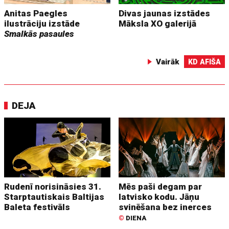
Anitas Paegles
Divas jaunas izstādes
ilustrāciju izstāde
Māksla XO galerijā
Smalkās pasaules
Vairāk
KD AFIŠA
DEJA
Rudenī norisināsies 31.
Mēs paši degam par
Starptautiskais Baltijas
latvisko kodu. Jāņu
Baleta festivāls
svinēšana bez inerces
©
DIENA