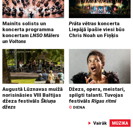
Mainīts solists un
Prāta vētras
koncerta
koncerta programma
Liepājā īpašie viesi būs
koncertam
LNSO Mālers
Chris Noah un Fiņķis
un Voltons
Augustā Lūznavas muižā
Džezs, opera, meistari,
norisināsies VIII Baltijas
spilgti talanti. Tuvojas
džeza festivāls
Škiuņa
festivāls
Rīgas ritmi
džezs
©
DIENA
Vairāk
MŪZIKA