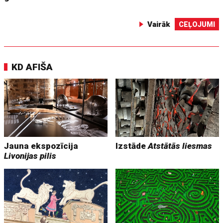
Vairāk
CEĻOJUMI
KD AFIŠA
Jauna ekspozīcija
Izstāde
Atstātās liesmas
Livonijas pilis