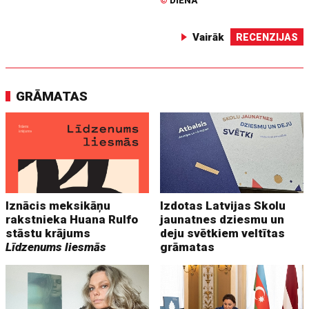
©
DIENA
Vairāk
RECENZIJAS
GRĀMATAS
Iznācis meksikāņu
Izdotas Latvijas Skolu
rakstnieka Huana Rulfo
jaunatnes dziesmu un
stāstu krājums
deju svētkiem veltītas
Līdzenums liesmās
grāmatas