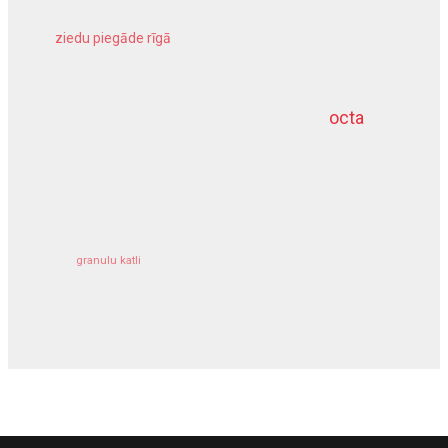
ziedu piegāde rīgā
meliorācijas darbi
octa
dziļurbums
kravu apdrošināšana
granulu katli
siltumsūknis