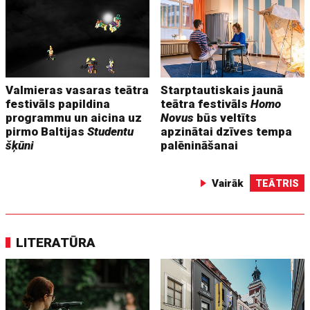
Valmieras vasaras teātra
Starptautiskais jaunā
festivāls papildina
teātra festivāls
Homo
programmu un aicina uz
Novus
būs veltīts
pirmo Baltijas
Studentu
apzinātai dzīves tempa
šķūni
palēnināšanai
Vairāk
TEĀTRIS
LITERATŪRA