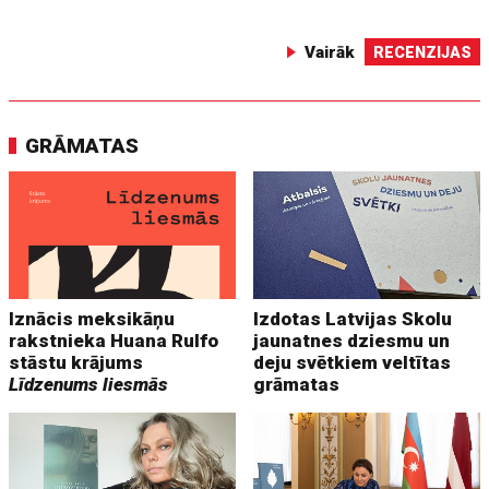
Vairāk
RECENZIJAS
GRĀMATAS
Iznācis meksikāņu
Izdotas Latvijas Skolu
rakstnieka Huana Rulfo
jaunatnes dziesmu un
stāstu krājums
deju svētkiem veltītas
Līdzenums liesmās
grāmatas