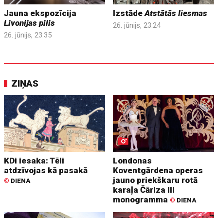
Jauna ekspozīcija
Izstāde
Atstātās liesmas
Livonijas pilis
26. jūnijs, 23:24
26. jūnijs, 23:35
ZIŅAS
KDi iesaka: Tēli
Londonas
atdzīvojas kā pasakā
Koventgārdena operas
jauno priekškaru rotā
©
DIENA
karaļa Čārlza III
monogramma
©
DIENA