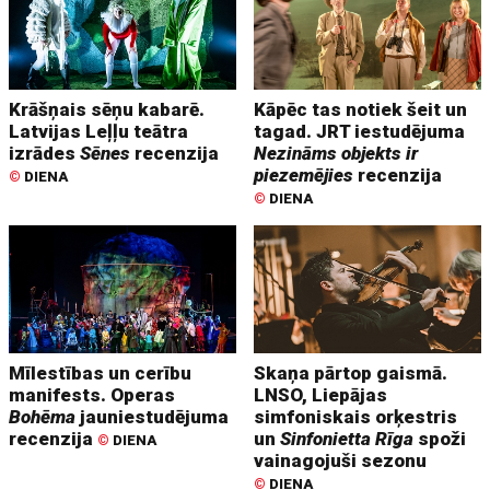
Krāšņais sēņu kabarē.
Kāpēc tas notiek šeit un
Latvijas Leļļu teātra
tagad. JRT iestudējuma
izrādes
Sēnes
recenzija
Nezināms objekts ir
piezemējies
recenzija
©
DIENA
©
DIENA
Mīlestības un cerību
Skaņa pārtop gaismā.
manifests. Operas
LNSO, Liepājas
Bohēma
jauniestudējuma
simfoniskais orķestris
recenzija
un
Sinfonietta Rīga
spoži
©
DIENA
vainagojuši sezonu
©
DIENA