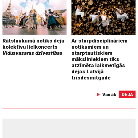
Rātslaukumā notiks deju
Ar starpdisciplināriem
kolektīvu lielkoncerts
notikumiem un
Vidusvasaras dzīvestības
starptautiskiem
māksliniekiem tiks
atzīmēta laikmetīgās
dejas Latvijā
trīsdesmitgade
Vairāk
DEJA