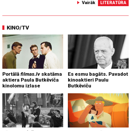
Vairāk
LITERATŪRA
KINO/TV
Portālā
filmas.lv
skatāma
Es esmu bagāts. Pavadot
aktiera Paula Butkēviča
kinoaktieri Paulu
kinolomu izlase
Butkēviču