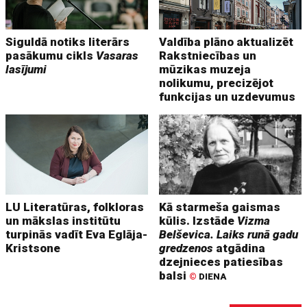
Siguldā notiks literārs
Valdība plāno aktualizēt
pasākumu cikls
Vasaras
Rakstniecības un
lasījumi
mūzikas muzeja
nolikumu, precizējot
funkcijas un uzdevumus
LU Literatūras, folkloras
Kā starmeša gaismas
un mākslas institūtu
kūlis. Izstāde
Vizma
turpinās vadīt Eva Eglāja-
Belševica. Laiks runā gadu
Kristsone
gredzenos
atgādina
dzejnieces patiesības
balsi
©
DIENA