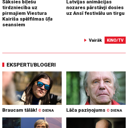
Sāksies biļešu
Latvijas animācijas
tirdzniecība uz
nozares pārstāvji dosies
pirmajiem Viestura
uz Ansī festivālu un tirgu
Kairiša spēlfilmas
Uļa
seansiem
Vairāk
KINO/TV
EKSPERTI/BLOGERI
Braucam tālāk!
Lāča paziņojums
©
DIENA
©
DIENA