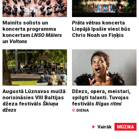
Mainīts solists un
Prāta vētras
koncerta
koncerta programma
Liepājā īpašie viesi būs
koncertam
LNSO Mālers
Chris Noah un Fiņķis
un Voltons
Augustā Lūznavas muižā
Džezs, opera, meistari,
norisināsies VIII Baltijas
spilgti talanti. Tuvojas
džeza festivāls
Škiuņa
festivāls
Rīgas ritmi
džezs
©
DIENA
Vairāk
MŪZIKA