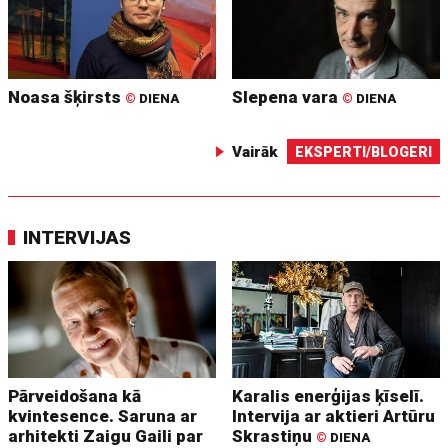
Noasa šķirsts
Slepena vara
©
DIENA
©
DIENA
Vairāk
EKSPERTI/BLOGERI
INTERVIJAS
Pārveidošana kā
Karalis enerģijas ķīselī.
kvintesence. Saruna ar
Intervija ar aktieri Artūru
arhitekti Zaigu Gaili par
Skrastiņu
©
DIENA