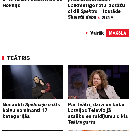
Hoknijs
Laikmetīgo rotu izstāžu
ciklā
Spektrs
– izstāde
Skaistā daba
©
DIENA
Vairāk
MĀKSLA
TEĀTRIS
Nosaukti
Spēlmaņu nakts
Par teātri, dzīvi un laiku.
balvu nominanti 17
Latvijas Televīzijā
kategorijās
atsāksies raidījumu cikls
Teātra garša