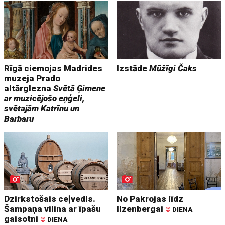
Rīgā ciemojas Madrides
Izstāde
Mūžīgi Čaks
muzeja Prado
altārglezna
Svētā Ģimene
ar muzicējošo eņģeli,
svētajām Katrīnu un
Barbaru
Dzirkstošais ceļvedis.
No Pakrojas līdz
Šampaņa vilina ar īpašu
Ilzenbergai
©
DIENA
gaisotni
©
DIENA