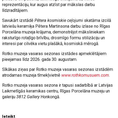
reprezentāciju, kur augus atzīst par mākslas darbu
līdzradītājiem.
Savukārt izstādē
Pētera kosmiskie ceļojumi
skatāma izcilā
latviešu keramiķa Pētera Martinsona darbu izlase no Rīgas
Porcelāna muzeja krājuma, demonstrējot māksliniekam
raksturīgo rotaļīgo brīvību, drosmīgo formu stilizāciju un
interesi par cilvēka vietu plašākā, kosmiskā mērogā.
Rotko muzeja vasaras sezonas izstādes apmeklētājiem
pieejamas līdz 2026. gada 30. augustam.
Sīkākas ziņas par Rotko muzeja vasaras sezonas izstādēm
atrodamas muzeja tīmekļvietnē
www.rothkomusuem.com
.
Rotko muzeja vasaras sezona ir tapusi sadarbībā ar Latvijas
Laikmetīgās keramikas centru, Rīgas Porcelāna muzeju un
galeriju
3812 Gallery
Honkongā.
Ieteikt