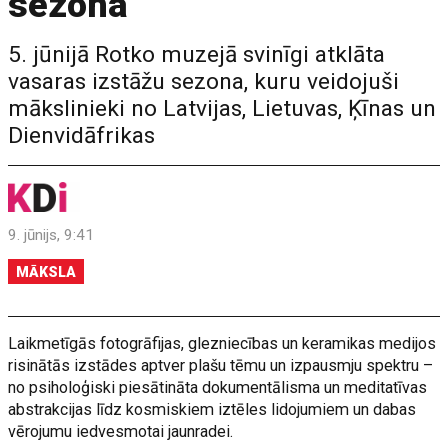
sezona
5. jūnijā Rotko muzejā svinīgi atklāta
vasaras izstāžu sezona, kuru veidojuši
mākslinieki no Latvijas, Lietuvas, Ķīnas un
Dienvidāfrikas
9. jūnijs, 9:41
MĀKSLA
Laikmetīgās fotogrāfijas, glezniecības un keramikas medijos
risinātās izstādes aptver plašu tēmu un izpausmju spektru –
no psiholoģiski piesātināta dokumentālisma un meditatīvas
abstrakcijas līdz kosmiskiem iztēles lidojumiem un dabas
vērojumu iedvesmotai jaunradei.