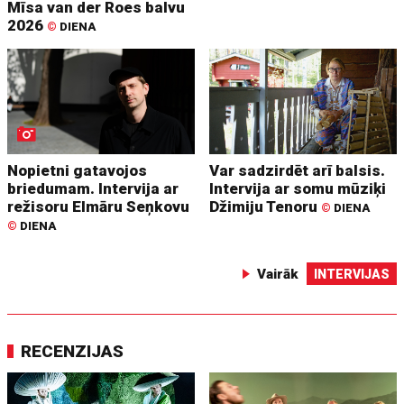
Mīsa van der Roes balvu
2026
©
DIENA
Nopietni gatavojos
Var sadzirdēt arī balsis.
briedumam. Intervija ar
Intervija ar somu mūziķi
režisoru Elmāru Seņkovu
Džimiju Tenoru
©
DIENA
©
DIENA
Vairāk
INTERVIJAS
RECENZIJAS