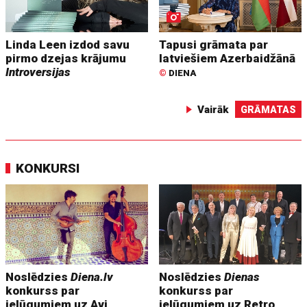
Linda Leen izdod savu
Tapusi grāmata par
pirmo dzejas krājumu
latviešiem Azerbaidžānā
Introversijas
©
DIENA
Vairāk
GRĀMATAS
KONKURSI
Noslēdzies
Diena.lv
Noslēdzies
Dienas
konkurss par
konkurss par
ielūgumiem uz Avi
ielūgumiem uz Retro