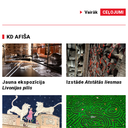
Vairāk
CEĻOJUMI
KD AFIŠA
Jauna ekspozīcija
Izstāde
Atstātās liesmas
Livonijas pilis