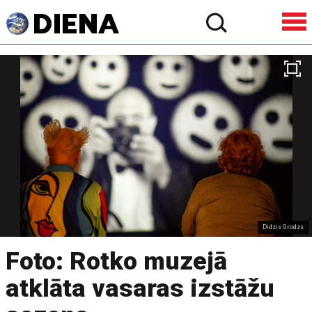
Didzis Grodzs
Foto: Rotko muzejā
atklāta vasaras izstāžu