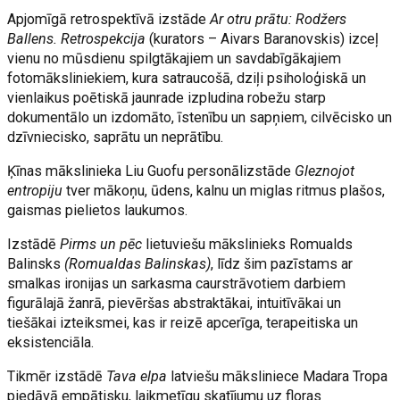
Apjomīgā retrospektīvā izstāde
Ar otru prātu: Rodžers
Ballens. Retrospekcija
(kurators – Aivars Baranovskis) izceļ
vienu no mūsdienu spilgtākajiem un savdabīgākajiem
fotomāksliniekiem, kura satraucošā, dziļi psiholoģiskā un
vienlaikus poētiskā jaunrade izpludina robežu starp
dokumentālo un izdomāto, īstenību un sapņiem, cilvēcisko un
dzīvniecisko, saprātu un neprātību.
Ķīnas mākslinieka Liu Guofu personālizstāde
Gleznojot
entropiju
tver mākoņu, ūdens, kalnu un miglas ritmus plašos,
gaismas pielietos laukumos.
Izstādē
Pirms un pēc
lietuviešu mākslinieks Romualds
Balinsks
(Romualdas Balinskas)
, līdz šim pazīstams ar
smalkas ironijas un sarkasma caurstrāvotiem darbiem
figurālajā žanrā, pievēršas abstraktākai, intuitīvākai un
tiešākai izteiksmei, kas ir reizē apcerīga, terapeitiska un
eksistenciāla.
Tikmēr izstādē
Tava elpa
latviešu māksliniece Madara Tropa
piedāvā empātisku, laikmetīgu skatījumu uz floras