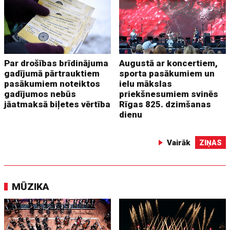
Par drošības brīdinājuma
Augustā ar koncertiem,
gadījumā pārtrauktiem
sporta pasākumiem un
pasākumiem noteiktos
ielu mākslas
gadījumos nebūs
priekšnesumiem svinēs
jāatmaksā biļetes vērtība
Rīgas 825. dzimšanas
dienu
Vairāk
ZIŅAS
MŪZIKA