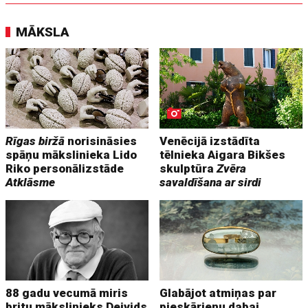
MĀKSLA
Rīgas biržā
norisināsies
Venēcijā izstādīta
spāņu mākslinieka Lido
tēlnieka Aigara Bikšes
Riko personālizstāde
skulptūra
Zvēra
Atklāsme
savaldīšana ar sirdi
88 gadu vecumā miris
Glabājot atmiņas par
britu mākslinieks Deivids
pieskārienu dabai.