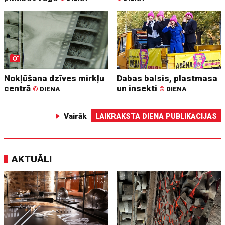
Nokļūšana dzīves mirkļu
Dabas balsis, plastmasa
centrā
un insekti
©
DIENA
©
DIENA
Vairāk
LAIKRAKSTA DIENA PUBLIKĀCIJAS
AKTUĀLI