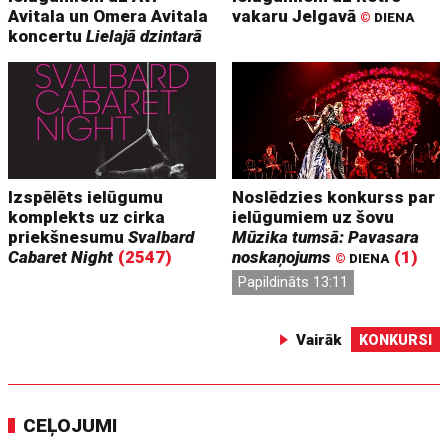
Avitala un Omera Avitala
vakaru Jelgavā
©
DIENA
koncertu
Lielajā dzintarā
Izspēlēts ielūgumu
Noslēdzies konkurss par
komplekts uz cirka
ielūgumiem uz šovu
priekšnesumu
Svalbard
Mūzika tumsā: Pavasara
Cabaret Night
(2547)
noskaņojums
(1)
©
DIENA
Papildināts 13:11
Vairāk
KONKURSI
CEĻOJUMI