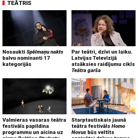
TEĀTRIS
Nosaukti
Spēlmaņu nakts
Par teātri, dzīvi un laiku.
balvu nominanti 17
Latvijas Televīzijā
kategorijās
atsāksies raidījumu cikls
Teātra garša
Valmieras vasaras teātra
Starptautiskais jaunā
festivāls papildina
teātra festivāls
Homo
programmu un aicina uz
Novus
būs veltīts