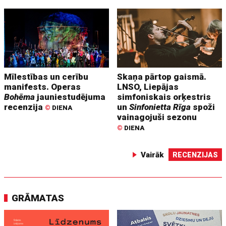
Mīlestības un cerību
Skaņa pārtop gaismā.
manifests. Operas
LNSO, Liepājas
Bohēma
jauniestudējuma
simfoniskais orķestris
recenzija
un
Sinfonietta Rīga
spoži
©
DIENA
vainagojuši sezonu
©
DIENA
Vairāk
RECENZIJAS
GRĀMATAS