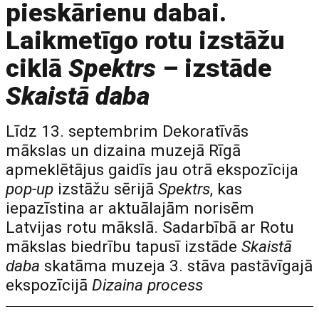
pieskārienu dabai.
Laikmetīgo rotu izstāžu
ciklā
Spektrs
– izstāde
Skaistā daba
Līdz 13. septembrim Dekoratīvās
mākslas un dizaina muzejā Rīgā
apmeklētājus gaidīs jau otrā ekspozīcija
pop-up
izstāžu sērijā
Spektrs
, kas
iepazīstina ar aktuālajām norisēm
Latvijas rotu mākslā. Sadarbībā ar Rotu
mākslas biedrību tapusī izstāde
Skaistā
daba
skatāma muzeja 3. stāva pastāvīgajā
ekspozīcijā
Dizaina process