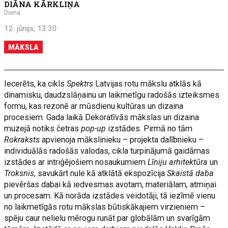
DIĀNA KĀRKLIŅA
Diena
12. jūnijs, 13:30
MĀKSLA
Iecerēts, ka cikls
Spektrs
Latvijas rotu mākslu atklās kā
dinamisku, daudzslāņainu un laikmetīgu radošās izteiksmes
formu, kas rezonē ar mūsdienu kultūras un dizaina
procesiem. Gada laikā Dekoratīvās mākslas un dizaina
muzejā notiks četras
pop-up
izstādes. Pirmā no tām
Rokraksts
apvienoja mākslinieku – projekta dalībnieku –
individuālās radošās valodas, cikla turpinājumā gaidāmas
izstādes ar intriģējošiem nosaukumiem
Līniju arhitektūra
un
Troksnis
, savukārt nule kā atklātā ekspozīcija
Skaistā daba
pievēršas dabai kā iedvesmas avotam, materiālam, atmiņai
un procesam. Kā norāda izstādes veidotāji, tā iezīmē vienu
no laikmetīgās rotu mākslas būtiskākajiem virzieniem –
spēju caur nelielu mērogu runāt par globālām un svarīgām