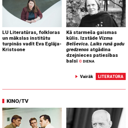
LU Literatūras, folkloras
Kā starmeša gaismas
un mākslas institūtu
kūlis. Izstāde
Vizma
turpinās vadīt Eva Eglāja-
Belševica. Laiks runā gadu
Kristsone
gredzenos
atgādina
dzejnieces patiesības
balsi
©
DIENA
Vairāk
LITERATŪRA
KINO/TV