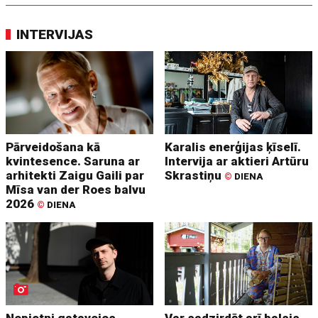
INTERVIJAS
Pārveidošana kā
Karalis enerģijas ķīselī.
kvintesence. Saruna ar
Intervija ar aktieri Artūru
arhitekti Zaigu Gaili par
Skrastiņu
©
DIENA
Mīsa van der Roes balvu
2026
©
DIENA