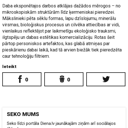
Daba eksponētajos darbos atklājas dažādos mērogos – no
mikroskopiskām struktūrām līdz ķermeniskai pieredzei.
Mākslinieki pēta sēklu formas, lapu dzīslojumu, minerālu
virsmas, bioloģiskus procesus un cilvēka attiecības ar vidi,
vienlaikus reflektējot par laikmetīgu ekoloģisko trauksmi,
ilgtspēju un dabas estētikas komercializāciju. Rotas šeit
pārtop personiskos artefaktos, kas glabā atmiņas par
pieskārienu dabai laikā, kad tā arvien biežāk tiek pieredzēta
caur tehnoloģiju filtriem.
Ieteikt
0
0
SEKO MUMS
Seko līdzi portāla Diena.lv jaunākajām ziņām arī sociālajos