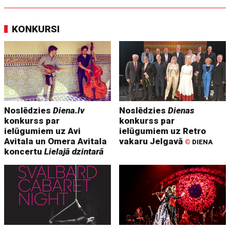
KONKURSI
Noslēdzies
Diena.lv
Noslēdzies
Dienas
konkurss par
konkurss par
ielūgumiem uz Avi
ielūgumiem uz Retro
Avitala un Omera Avitala
vakaru Jelgavā
©
DIENA
koncertu
Lielajā dzintarā