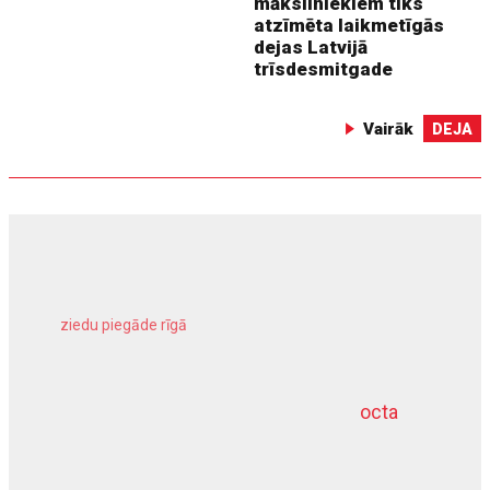
māksliniekiem tiks
atzīmēta laikmetīgās
dejas Latvijā
trīsdesmitgade
Vairāk
DEJA
ziedu piegāde rīgā
meliorācijas darbi
octa
dziļurbums
kravu apdrošināšana