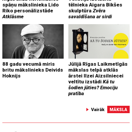
spāņu mākslinieka Lido
tēlnieka Aigara Bikšes
Riko personālizstāde
skulptūra
Zvēra
Atklāsme
savaldīšana ar sirdi
88 gadu vecumā miris
Jūlijā Rīgas Laikmetīgās
britu mākslinieks Deivids
mākslas telpā atklās
Hoknijs
ārstei Ilzei Aizsilniecei
veltītu izstādi
Kā tu
šodien jūties? Emociju
pratība
Vairāk
MĀKSLA