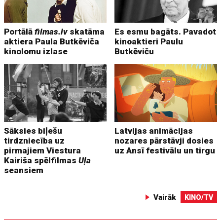
Portālā
filmas.lv
skatāma
Es esmu bagāts. Pavadot
aktiera Paula Butkēviča
kinoaktieri Paulu
kinolomu izlase
Butkēviču
Sāksies biļešu
Latvijas animācijas
tirdzniecība uz
nozares pārstāvji dosies
pirmajiem Viestura
uz Ansī festivālu un tirgu
Kairiša spēlfilmas
Uļa
seansiem
Vairāk
KINO/TV