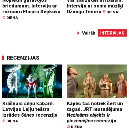
Nopietni gatavojos
Var sadzirdēt arī balsis.
briedumam. Intervija ar
Intervija ar somu mūziķi
režisoru Elmāru Seņkovu
Džimiju Tenoru
©
DIENA
©
DIENA
Vairāk
INTERVIJAS
RECENZIJAS
Krāšņais sēņu kabarē.
Kāpēc tas notiek šeit un
Latvijas Leļļu teātra
tagad. JRT iestudējuma
izrādes
Sēnes
recenzija
Nezināms objekts ir
piezemējies
recenzija
©
DIENA
©
DIENA