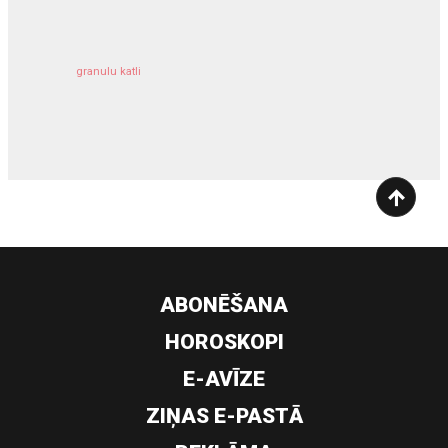
granulu katli
siltumsūknis
ABONĒŠANA
HOROSKOPI
E-AVĪZE
ZIŅAS E-PASTĀ