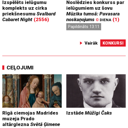
Izspēlēts ielūgumu
Noslēdzies konkurss par
komplekts uz cirka
ielūgumiem uz šovu
priekšnesumu
Svalbard
Mūzika tumsā: Pavasara
Cabaret Night
(2556)
noskaņojums
(1)
©
DIENA
Papildināts 13:11
Vairāk
KONKURSI
CEĻOJUMI
Rīgā ciemojas Madrides
Izstāde
Mūžīgi Čaks
muzeja Prado
altārglezna
Svētā Ģimene