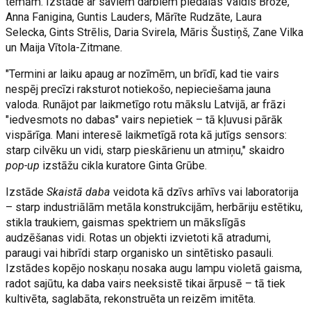
tēmām. Izstādē ar saviem darbiem piedalās Valdis Brože,
Anna Fanigina, Guntis Lauders, Mārīte Rudzāte, Laura
Selecka, Gints Strēlis, Daria Svirela, Māris Šustiņš, Zane Vilka
un Maija Vītola-Zitmane.
"Termini ar laiku apaug ar nozīmēm, un brīdī, kad tie vairs
nespēj precīzi raksturot notiekošo, nepieciešama jauna
valoda. Runājot par laikmetīgo rotu mākslu Latvijā, ar frāzi
"iedvesmots no dabas" vairs nepietiek – tā kļuvusi pārāk
vispārīga. Mani interesē laikmetīgā rota kā jutīgs sensors:
starp cilvēku un vidi, starp pieskārienu un atmiņu," skaidro
pop-up
izstāžu cikla kuratore Ginta Grūbe.
Izstāde
Skaistā daba
veidota kā dzīvs arhīvs vai laboratorija
– starp industriālām metāla konstrukcijām, herbāriju estētiku,
stikla traukiem, gaismas spektriem un mākslīgās
audzēšanas vidi. Rotas un objekti izvietoti kā atradumi,
paraugi vai hibrīdi starp organisko un sintētisko pasauli.
Izstādes kopējo noskaņu nosaka augu lampu violetā gaisma,
radot sajūtu, ka daba vairs neeksistē tikai ārpusē – tā tiek
kultivēta, saglabāta, rekonstruēta un reizēm imitēta.