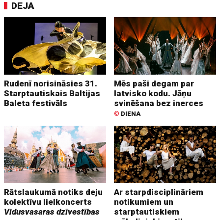
DEJA
Rudenī norisināsies 31.
Mēs paši degam par
Starptautiskais Baltijas
latvisko kodu. Jāņu
Baleta festivāls
svinēšana bez inerces
©
DIENA
Rātslaukumā notiks deju
Ar starpdisciplināriem
kolektīvu lielkoncerts
notikumiem un
Vidusvasaras dzīvestības
starptautiskiem