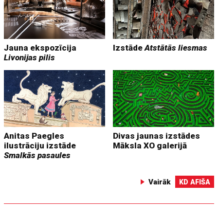
Jauna ekspozīcija
Izstāde
Atstātās liesmas
Livonijas pilis
Anitas Paegles
Divas jaunas izstādes
ilustrāciju izstāde
Māksla XO galerijā
Smalkās pasaules
Vairāk
KD AFIŠA