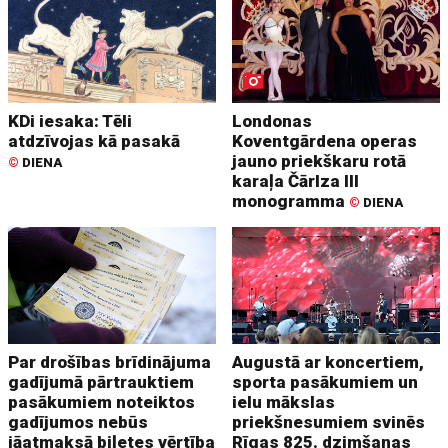
KDi iesaka: Tēli
Londonas
atdzīvojas kā pasakā
Koventgārdena operas
jauno priekškaru rotā
©
DIENA
karaļa Čārlza III
monogramma
©
DIENA
Par drošības brīdinājuma
Augustā ar koncertiem,
gadījumā pārtrauktiem
sporta pasākumiem un
pasākumiem noteiktos
ielu mākslas
gadījumos nebūs
priekšnesumiem svinēs
jāatmaksā biļetes vērtība
Rīgas 825. dzimšanas