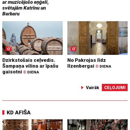
ar muzicējošo eņģeli,
svētajām Katrīnu un
Barbaru
Dzirkstošais ceļvedis.
No Pakrojas līdz
Šampaņa vilina ar īpašu
Ilzenbergai
©
DIENA
gaisotni
©
DIENA
Vairāk
CEĻOJUMI
KD AFIŠA