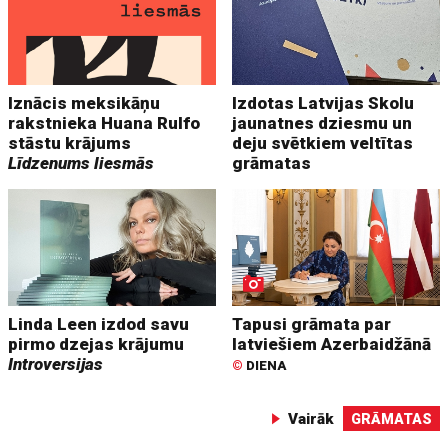
Iznācis meksikāņu
Izdotas Latvijas Skolu
rakstnieka Huana Rulfo
jaunatnes dziesmu un
stāstu krājums
deju svētkiem veltītas
Līdzenums liesmās
grāmatas
Linda Leen izdod savu
Tapusi grāmata par
pirmo dzejas krājumu
latviešiem Azerbaidžānā
Introversijas
©
DIENA
Vairāk
GRĀMATAS