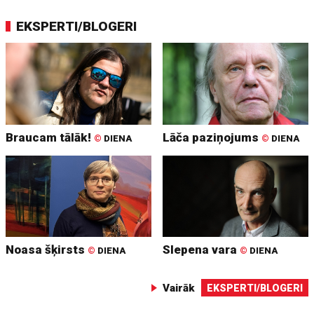
EKSPERTI/BLOGERI
Braucam tālāk!
Lāča paziņojums
©
DIENA
©
DIENA
Noasa šķirsts
Slepena vara
©
DIENA
©
DIENA
Vairāk
EKSPERTI/BLOGERI