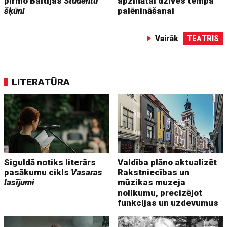
pirmo Baltijas
Studentu
apzinātai dzīves tempa
šķūni
palēnināšanai
Vairāk
TEĀTRIS
LITERATŪRA
Siguldā notiks literārs
Valdība plāno aktualizēt
pasākumu cikls
Vasaras
Rakstniecības un
lasījumi
mūzikas muzeja
nolikumu, precizējot
funkcijas un uzdevumus