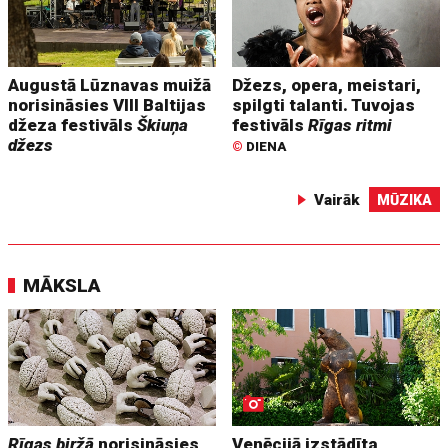
Augustā Lūznavas muižā
Džezs, opera, meistari,
norisināsies VIII Baltijas
spilgti talanti. Tuvojas
džeza festivāls
Škiuņa
festivāls
Rīgas ritmi
džezs
©
DIENA
Vairāk
MŪZIKA
MĀKSLA
Rīgas biržā
norisināsies
Venēcijā izstādīta