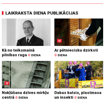
LAIKRAKSTA DIENA PUBLIKĀCIJAS
Kā no teiksmainā
Ar pētniecisku dzirksti
pilnības raga
©
DIENA
©
DIENA
Nokļūšana dzīves mirkļu
Dabas balsis, plastmasa
centrā
un insekti
©
DIENA
©
DIENA