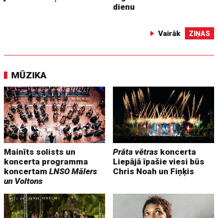
dienu
Vairāk
ZIŅAS
MŪZIKA
Mainīts solists un
Prāta vētras
koncerta
koncerta programma
Liepājā īpašie viesi būs
koncertam
LNSO Mālers
Chris Noah un Fiņķis
un Voltons