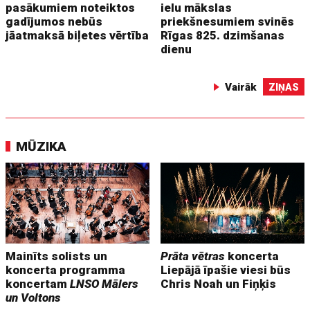
pasākumiem noteiktos
ielu mākslas
gadījumos nebūs
priekšnesumiem svinēs
jāatmaksā biļetes vērtība
Rīgas 825. dzimšanas
dienu
Vairāk
ZIŅAS
MŪZIKA
Mainīts solists un
Prāta vētras
koncerta
koncerta programma
Liepājā īpašie viesi būs
koncertam
LNSO Mālers
Chris Noah un Fiņķis
un Voltons