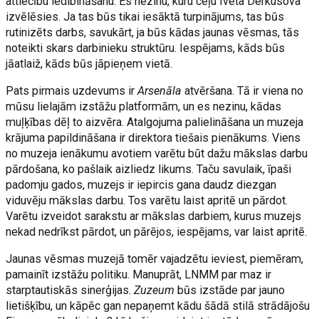
attiecību iedibināšanu. Es nezinu, kuru ceļu Iveta Derkusova
izvēlēsies. Ja tas būs tikai iesāktā turpinājums, tas būs
rutinizēts darbs, savukārt, ja būs kādas jaunas vēsmas, tās
noteikti skars darbinieku struktūru. Iespējams, kāds būs
jāatlaiž, kāds būs jāpieņem vietā.
Pats pirmais uzdevums ir
Arsenāla
atvēršana. Tā ir viena no
mūsu lielajām izstāžu platformām, un es nezinu, kādas
muļķības dēļ to aizvēra. Atalgojuma palielināšana un muzeja
krājuma papildināšana ir direktora tiešais pienākums. Viens
no muzeja ienākumu avotiem varētu būt dažu mākslas darbu
pārdošana, ko pašlaik aizliedz likums. Taču savulaik, īpaši
padomju gados, muzejs ir iepircis gana daudz diezgan
viduvēju mākslas darbu. Tos varētu laist apritē un pārdot.
Varētu izveidot sarakstu ar mākslas darbiem, kurus muzejs
nekad nedrīkst pārdot, un pārējos, iespējams, var laist apritē.
Jaunas vēsmas muzejā tomēr vajadzētu ieviest, piemēram,
pamainīt izstāžu politiku. Manuprāt, LNMM par maz ir
starptautiskās sinerģijas.
Zuzeum
būs izstāde par jauno
lietišķību, un kāpēc gan nepaņemt kādu šādā stilā strādājošu