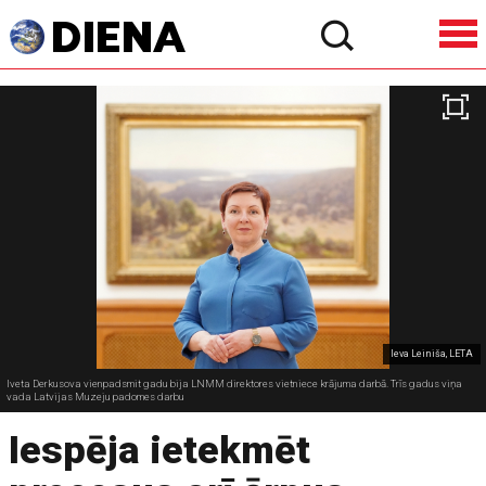
Ieva Leiniša, LETA
Iveta Derkusova vienpadsmit gadu bija LNMM direktores vietniece krājuma darbā. Trīs gadus viņa
vada Latvijas Muzeju padomes darbu
Iespēja ietekmēt