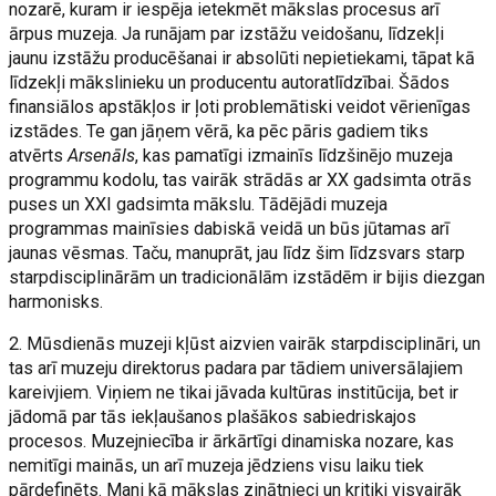
nozarē, kuram ir iespēja ietekmēt mākslas procesus arī
ārpus muzeja. Ja runājam par izstāžu veidošanu, līdzekļi
jaunu izstāžu producēšanai ir absolūti nepietiekami, tāpat kā
līdzekļi mākslinieku un producentu autoratlīdzībai. Šādos
finansiālos apstākļos ir ļoti problemātiski veidot vērienīgas
izstādes. Te gan jāņem vērā, ka pēc pāris gadiem tiks
atvērts
Arsenāls
, kas pamatīgi izmainīs līdzšinējo muzeja
programmu kodolu, tas vairāk strādās ar XX gadsimta otrās
puses un XXI gadsimta mākslu. Tādējādi muzeja
programmas mainīsies dabiskā veidā un būs jūtamas arī
jaunas vēsmas. Taču, manuprāt, jau līdz šim līdzsvars starp
starpdisciplinārām un tradicionālām izstādēm ir bijis diezgan
harmonisks.
2. Mūsdienās muzeji kļūst aizvien vairāk starpdisciplināri, un
tas arī muzeju direktorus padara par tādiem universālajiem
kareivjiem. Viņiem ne tikai jāvada kultūras institūcija, bet ir
jādomā par tās iekļaušanos plašākos sabiedriskajos
procesos. Muzejniecība ir ārkārtīgi dinamiska nozare, kas
nemitīgi mainās, un arī muzeja jēdziens visu laiku tiek
pārdefinēts. Mani kā mākslas zinātnieci un kritiķi visvairāk