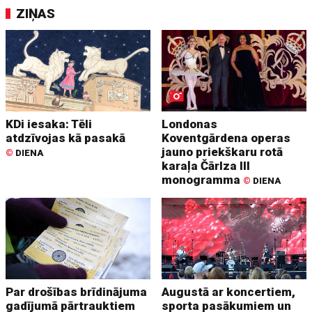
ZIŅAS
KDi iesaka: Tēli
Londonas
atdzīvojas kā pasakā
Koventgārdena operas
jauno priekškaru rotā
©
DIENA
karaļa Čārlza III
monogramma
©
DIENA
Par drošības brīdinājuma
Augustā ar koncertiem,
gadījumā pārtrauktiem
sporta pasākumiem un