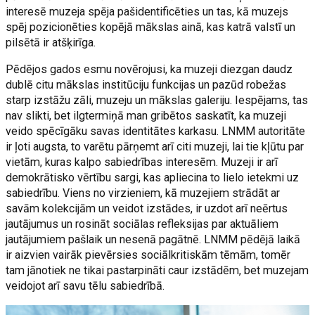
interesē muzeja spēja pašidentificēties un tas, kā muzejs
spēj pozicionēties kopējā mākslas ainā, kas katrā valstī un
pilsētā ir atšķirīga.
Pēdējos gados esmu novērojusi, ka muzeji diezgan daudz
dublē citu mākslas institūciju funkcijas un pazūd robežas
starp izstāžu zāli, muzeju un mākslas galeriju. Iespējams, tas
nav slikti, bet ilgtermiņā man gribētos saskatīt, ka muzeji
veido spēcīgāku savas identitātes karkasu. LNMM autoritāte
ir ļoti augsta, to varētu pārņemt arī citi muzeji, lai tie kļūtu par
vietām, kuras kalpo sabiedrības interesēm. Muzeji ir arī
demokrātisko vērtību sargi, kas apliecina to lielo ietekmi uz
sabiedrību. Viens no virzieniem, kā muzejiem strādāt ar
savām kolekcijām un veidot izstādes, ir uzdot arī neērtus
jautājumus un rosināt sociālas refleksijas par aktuāliem
jautājumiem pašlaik un nesenā pagātnē. LNMM pēdējā laikā
ir aizvien vairāk pievērsies sociālkritiskām tēmām, tomēr
tam jānotiek ne tikai pastarpināti caur izstādēm, bet muzejam
veidojot arī savu tēlu sabiedrībā.