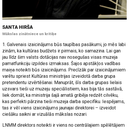
SANTA HIRŠA
Mākslas zinātniece un kritiķe
1. Galvenais izaicinājums būs taupības pasākumi, jo mēs labi
zinām, ka kultūras budžets ir pirmais, ko samazina. Lai gan
jau līdz šim valsts dotācijas nav nosegušas visas muzeja
pamatfunkciju izpildes izmaksas. Šajos apstākļos vadības
maiņa noteikti būs izaicinājums. Precīzāk par izaicinājumiem
varētu spriest Kultūras ministrijas izveidotā darba grupa
pretendentu izvērtēšanai. Manuprāt, šīs darba grupas lielais
uzsvars tieši uz muzeju speciālistiem, kas bija tās sastāvā,
liek domāt, ka ministrija šajā amatā gribēja redzēt cilvēku,
kas perfekti pārzina tieši muzeja darba specifiku. Iespējams,
tas ir vēl viens izaicinājums jaunajai direktorei – izveidot
ciešāku saikni ar vizuālās mākslas nozari.
LNMM direktors noteikti ir viens no centrālajiem spēlētājiem