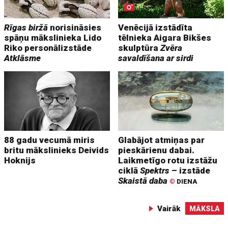
Rīgas biržā
norisināsies
Venēcijā izstādīta
spāņu mākslinieka Lido
tēlnieka Aigara Bikšes
Riko personālizstāde
skulptūra
Zvēra
Atklāsme
savaldīšana ar sirdi
88 gadu vecumā miris
Glabājot atmiņas par
britu mākslinieks Deivids
pieskārienu dabai.
Hoknijs
Laikmetīgo rotu izstāžu
ciklā
Spektrs
– izstāde
Skaistā daba
©
DIENA
Vairāk
MĀKSLA