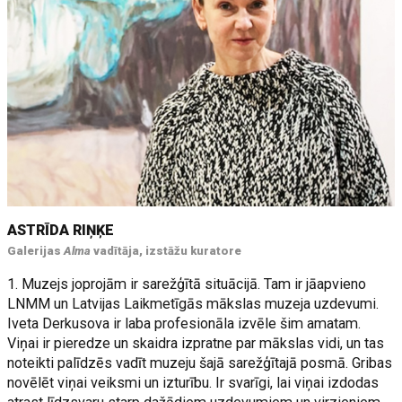
ASTRĪDA RIŅĶE
Galerijas
Alma
vadītāja, izstāžu kuratore
1. Muzejs joprojām ir sarežģītā situācijā. Tam ir jāapvieno
LNMM un Latvijas Laikmetīgās mākslas muzeja uzdevumi.
Iveta Derkusova ir laba profesionāla izvēle šim amatam.
Viņai ir pieredze un skaidra izpratne par mākslas vidi, un tas
noteikti palīdzēs vadīt muzeju šajā sarežģītajā posmā. Gribas
novēlēt viņai veiksmi un izturību. Ir svarīgi, lai viņai izdodas