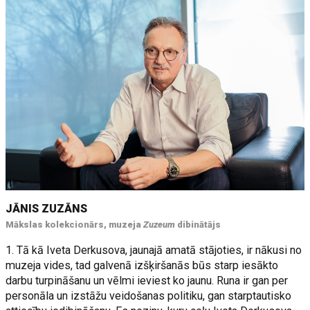
JĀNIS ZUZĀNS
Mākslas kolekcionārs, muzeja
Zuzeum
dibinātājs
1. Tā kā Iveta Derkusova, jaunajā amatā stājoties, ir nākusi no
muzeja vides, tad galvenā izšķiršanās būs starp iesākto
darbu turpināšanu un vēlmi ieviest ko jaunu. Runa ir gan per
personāla un izstāžu veidošanas politiku, gan starptautisko