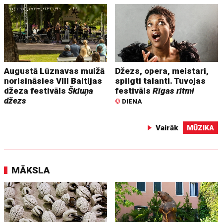
Augustā Lūznavas muižā
Džezs, opera, meistari,
norisināsies VIII Baltijas
spilgti talanti. Tuvojas
džeza festivāls
Škiuņa
festivāls
Rīgas ritmi
džezs
©
DIENA
Vairāk
MŪZIKA
MĀKSLA