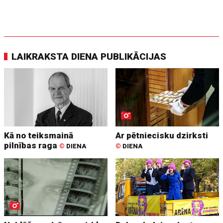
LAIKRAKSTA DIENA PUBLIKĀCIJAS
Kā no teiksmainā
Ar pētniecisku dzirksti
pilnības raga
©
DIENA
©
DIENA