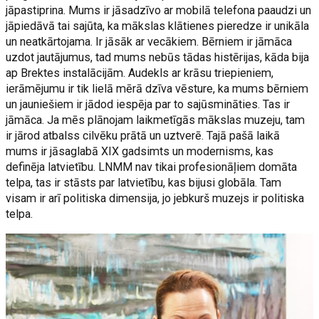
jāpastiprina. Mums ir jāsadzīvo ar mobilā telefona paaudzi un
jāpiedāvā tai sajūta, ka mākslas klātienes pieredze ir unikāla
un neatkārtojama. Ir jāsāk ar vecākiem. Bērniem ir jāmāca
uzdot jautājumus, tad mums nebūs tādas histērijas, kāda bija
ap Brektes instalācijām. Audekls ar krāsu triepieniem,
ierāmējumu ir tik lielā mērā dzīva vēsture, ka mums bērniem
un jauniešiem ir jādod iespēja par to sajūsmināties. Tas ir
jāmāca. Ja mēs plānojam laikmetīgās mākslas muzeju, tam
ir jārod atbalss cilvēku prātā un uztverē. Tajā pašā laikā
mums ir jāsaglabā XIX gadsimts un modernisms, kas
definēja latvietību. LNMM nav tikai profesionāļiem domāta
telpa, tas ir stāsts par latvietību, kas bijusi globāla. Tam
visam ir arī politiska dimensija, jo jebkurš muzejs ir politiska
telpa.