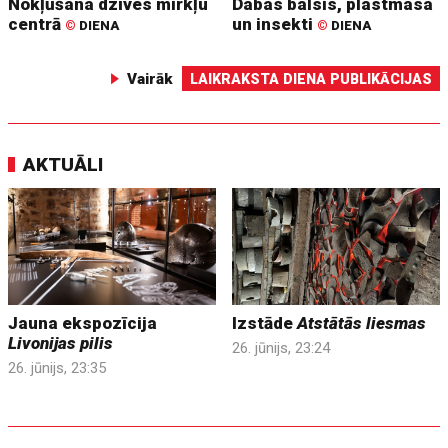
Nokļūšana dzīves mirkļu
Dabas balsis, plastmasa
centrā
un insekti
©
DIENA
©
DIENA
Vairāk
LAIKRAKSTA DIENA PUBLIKĀCIJAS
AKTUĀLI
Jauna ekspozīcija
Izstāde
Atstātās liesmas
Livonijas pilis
26. jūnijs, 23:24
26. jūnijs, 23:35