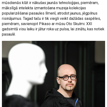
mūsdienās klāt ir nākušas jaunās tehnoloģijas, piemēram,
mākslīgā intelekta izmantošana muzeja kolekcijas
popularizēšanai pasaules līmenī, atrodot jaunus, jēgpilnus
risinājumus. Tagad taču ir tik viegli veikt dažādas saspēles,
piemēram, savienojot Pikaso ar mūsu Oto Skulmi. XXI
gadsimtā visu laiku ir jātur roka uz pulsa, lai zinātu, kas notiek
pasaulē.