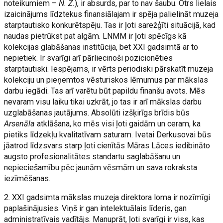
noteikumiem –
N. Z.
), ir absurds, par to nav šaubu. Otrs lielais
izaicinājums līdztekus finansiālajam ir spēja palielināt muzeja
starptautisko konkurētspēju. Tas ir ļoti sarežģīti situācijā, kad
naudas pietrūkst pat algām. LNMM ir ļoti spēcīgs kā
kolekcijas glabāšanas institūcija, bet XXI gadsimtā ar to
nepietiek. Ir svarīgi arī pārliecinoši pozicionēties
starptautiski. Iespējams, ir vērts periodiski pārskatīt muzeja
kolekciju un pieņemtos vēsturiskos lēmumus par mākslas
darbu iegādi. Tas arī varētu būt papildu finanšu avots. Mēs
nevaram visu laiku tikai uzkrāt, jo tas ir arī mākslas darbu
uzglabāšanas jautājums. Absolūti izšķirīgs brīdis būs
Arsenāla
atklāšana, ko mēs visi ļoti gaidām un ceram, ka
pietiks līdzekļu kvalitatīvam saturam. Ivetai Derkusovai būs
jāatrod līdzsvars starp ļoti cienītās Māras Lāces iedibināto
augsto profesionalitātes standartu saglabāšanu un
nepieciešamību pēc jaunām vēsmām un sava rokraksta
iezīmēšanas.
2. XXI gadsimta mākslas muzeja direktora loma ir nozīmīgi
paplašinājusies. Viņš ir gan intelektuālais līderis, gan
administratīvais vadītājs. Manuprāt, ļoti svarīgi ir viss, kas