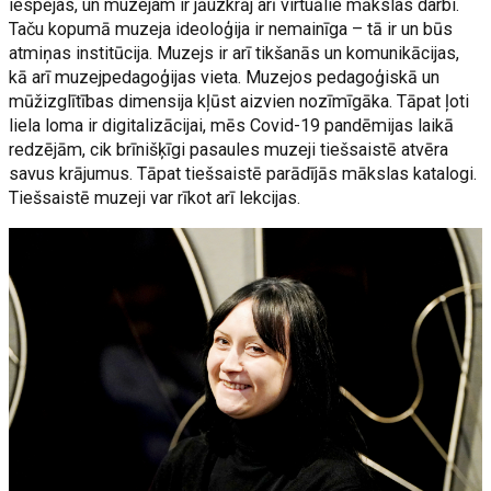
iespējas, un muzejam ir jāuzkrāj arī virtuālie mākslas darbi.
Taču kopumā muzeja ideoloģija ir nemainīga – tā ir un būs
atmiņas institūcija. Muzejs ir arī tikšanās un komunikācijas,
kā arī muzejpedagoģijas vieta. Muzejos pedagoģiskā un
mūžizglītības dimensija kļūst aizvien nozīmīgāka. Tāpat ļoti
liela loma ir digitalizācijai, mēs Covid-19 pandēmijas laikā
redzējām, cik brīnišķīgi pasaules muzeji tiešsaistē atvēra
savus krājumus. Tāpat tiešsaistē parādījās mākslas katalogi.
Tiešsaistē muzeji var rīkot arī lekcijas.