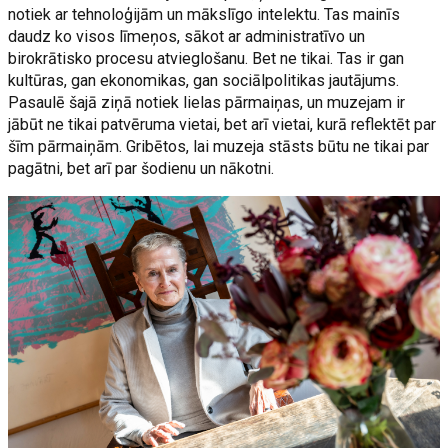
notiek ar tehnoloģijām un mākslīgo intelektu. Tas mainīs
daudz ko visos līmeņos, sākot ar administratīvo un
birokrātisko procesu atvieglošanu. Bet ne tikai. Tas ir gan
kultūras, gan ekonomikas, gan sociālpolitikas jautājums.
Pasaulē šajā ziņā notiek lielas pārmaiņas, un muzejam ir
jābūt ne tikai patvēruma vietai, bet arī vietai, kurā reflektēt par
šīm pārmaiņām. Gribētos, lai muzeja stāsts būtu ne tikai par
pagātni, bet arī par šodienu un nākotni.