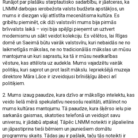
Runājot par plašāku starptautisko sadarbību, ir jāatceras, ka
LNMM darbojas ierobežota valsts budžeta apstākļos, un
mums ir diezgan vāji attīstīta mecenātisma kultūra. Es
gribētu pieminēt, cik diži valstsvīri mums bija pirmās
brīvvalsts laikā – viņi bija spējīgi pieņemt un uztvert
modernismu un sākt veidot kolekciju. Es vēlētos, lai Rīgas
domē un Saeimā būtu vairāk valstsvīru, kuri nebaidās ne no
laikmetīgās mākslas, ne no tradicionālās mākslas un mūsu
mantojuma un kuri saprastu, ka tā ir mūsu neatkarības
vēsture, kas attēlota uz audekla. Mums vajadzētu vairāk
politiķu, kuri saprot un prot lasīt mākslu. Iepriekšējā muzeja
direktore Māra Lāce ir izveidojusi brīnišķīgu ābeci arī
politiķiem.
2. Mums izaug paaudze, kura dzīvo ar mākslīgo intelektu, kas
veido lielā mērā spekulatīvu neesošu realitāti, attālinot no
mums kultūras mantojumu. Tā paaudze, kura šķērso ielu pie
sarkanās gaismas, skatoties telefonā un veidojot savu
universu, ir jādabū atpakaļ. Tāpēc LNMM noteikti ir jāpalielina
un jāpastiprina tieši bērniem un jauniešiem domātu
programmu skaits. Tādas jau ir pašlaik, taču tās noteikti ir