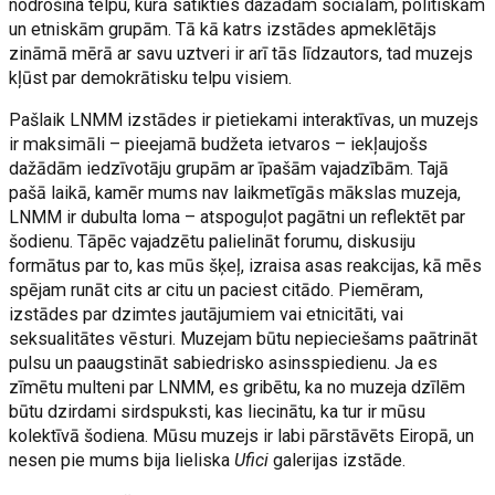
nodrošina telpu, kurā satikties dažādām sociālām, politiskām
un etniskām grupām. Tā kā katrs izstādes apmeklētājs
zināmā mērā ar savu uztveri ir arī tās līdzautors, tad muzejs
kļūst par demokrātisku telpu visiem.
Pašlaik LNMM izstādes ir pietiekami interaktīvas, un muzejs
ir maksimāli – pieejamā budžeta ietvaros – iekļaujošs
dažādām iedzīvotāju grupām ar īpašām vajadzībām. Tajā
pašā laikā, kamēr mums nav laikmetīgās mākslas muzeja,
LNMM ir dubulta loma – atspoguļot pagātni un reflektēt par
šodienu. Tāpēc vajadzētu palielināt forumu, diskusiju
formātus par to, kas mūs šķeļ, izraisa asas reakcijas, kā mēs
spējam runāt cits ar citu un paciest citādo. Piemēram,
izstādes par dzimtes jautājumiem vai etnicitāti, vai
seksualitātes vēsturi. Muzejam būtu nepieciešams paātrināt
pulsu un paaugstināt sabiedrisko asinsspiedienu. Ja es
zīmētu multeni par LNMM, es gribētu, ka no muzeja dzīlēm
būtu dzirdami sirdspuksti, kas liecinātu, ka tur ir mūsu
kolektīvā šodiena. Mūsu muzejs ir labi pārstāvēts Eiropā, un
nesen pie mums bija lieliska
Ufici
galerijas izstāde.