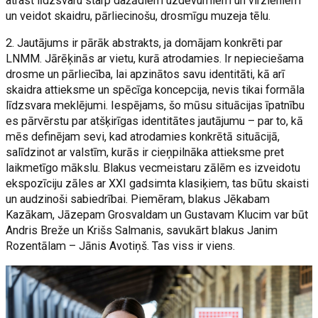
atrast līdzsvaru starp dažādiem uzdevumiem un virzieniem
un veidot skaidru, pārliecinošu, drosmīgu muzeja tēlu.
2. Jautājums ir pārāk abstrakts, ja domājam konkrēti par
LNMM. Jārēķinās ar vietu, kurā atrodamies. Ir nepieciešama
drosme un pārliecība, lai apzinātos savu identitāti, kā arī
skaidra attieksme un spēcīga koncepcija, nevis tikai formāla
līdzsvara meklējumi. Iespējams, šo mūsu situācijas īpatnību
es pārvērstu par atšķirīgas identitātes jautājumu – par to, kā
mēs definējam sevi, kad atrodamies konkrētā situācijā,
salīdzinot ar valstīm, kurās ir cieņpilnāka attieksme pret
laikmetīgo mākslu. Blakus vecmeistaru zālēm es izveidotu
ekspozīciju zāles ar XXI gadsimta klasiķiem, tas būtu skaisti
un audzinoši sabiedrībai. Piemēram, blakus Jēkabam
Kazākam, Jāzepam Grosvaldam un Gustavam Klucim var būt
Andris Breže un Krišs Salmanis, savukārt blakus Janim
Rozentālam – Jānis Avotiņš. Tas viss ir viens.