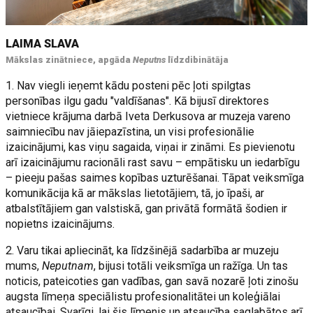
LAIMA SLAVA
Mākslas zinātniece, apgāda
Neputns
līdzdibinātāja
1. Nav viegli ieņemt kādu posteni pēc ļoti spilgtas
personības ilgu gadu "valdīšanas". Kā bijusī direktores
vietniece krājuma darbā Iveta Derkusova ar muzeja vareno
saimniecību nav jāiepazīstina, un visi profesionālie
izaicinājumi, kas viņu sagaida, viņai ir zināmi. Es pievienotu
arī izaicinājumu racionāli rast savu – empātisku un iedarbīgu
– pieeju pašas saimes kopības uzturēšanai. Tāpat veiksmīga
komunikācija kā ar mākslas lietotājiem, tā, jo īpaši, ar
atbalstītājiem gan valstiskā, gan privātā formātā šodien ir
nopietns izaicinājums.
2. Varu tikai apliecināt, ka līdzšinējā sadarbība ar muzeju
mums,
Neputnam
, bijusi totāli veiksmīga un ražīga. Un tas
noticis, pateicoties gan vadības, gan savā nozarē ļoti zinošu
augsta līmeņa speciālistu profesionalitātei un koleģiālai
atsaucībai. Svarīgi, lai šis līmenis un atsaucība saglabātos arī