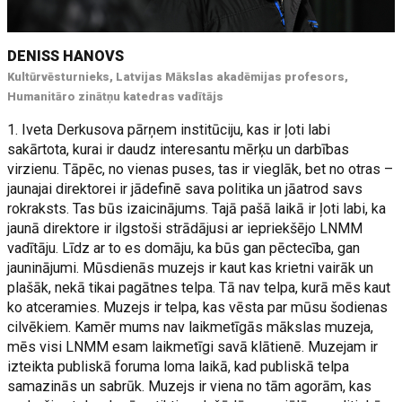
DENISS HANOVS
Kultūrvēsturnieks, Latvijas Mākslas akadēmijas profesors,
Humanitāro zinātņu katedras vadītājs
1. Iveta Derkusova pārņem institūciju, kas ir ļoti labi
sakārtota, kurai ir daudz interesantu mērķu un darbības
virzienu. Tāpēc, no vienas puses, tas ir vieglāk, bet no otras –
jaunajai direktorei ir jādefinē sava politika un jāatrod savs
rokraksts. Tas būs izaicinājums. Tajā pašā laikā ir ļoti labi, ka
jaunā direktore ir ilgstoši strādājusi ar iepriekšējo LNMM
vadītāju. Līdz ar to es domāju, ka būs gan pēctecība, gan
jauninājumi. Mūsdienās muzejs ir kaut kas krietni vairāk un
plašāk, nekā tikai pagātnes telpa. Tā nav telpa, kurā mēs kaut
ko atceramies. Muzejs ir telpa, kas vēsta par mūsu šodienas
cilvēkiem. Kamēr mums nav laikmetīgās mākslas muzeja,
mēs visi LNMM esam laikmetīgi savā klātienē. Muzejam ir
izteikta publiskā foruma loma laikā, kad publiskā telpa
samazinās un sabrūk. Muzejs ir viena no tām agorām, kas