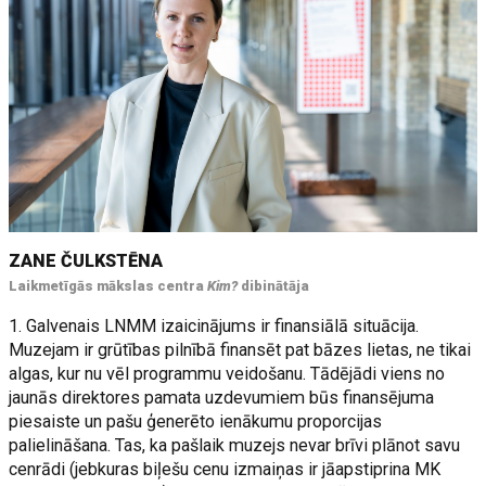
ZANE ČULKSTĒNA
Laikmetīgās mākslas centra
Kim?
dibinātāja
1. Galvenais LNMM izaicinājums ir finansiālā situācija.
Muzejam ir grūtības pilnībā finansēt pat bāzes lietas, ne tikai
algas, kur nu vēl programmu veidošanu. Tādējādi viens no
jaunās direktores pamata uzdevumiem būs finansējuma
piesaiste un pašu ģenerēto ienākumu proporcijas
palielināšana. Tas, ka pašlaik muzejs nevar brīvi plānot savu
cenrādi (jebkuras biļešu cenu izmaiņas ir jāapstiprina MK