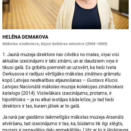
HELĒNA DEMAKOVA
Mākslas zinātniece, bijusī kultūras ministre (2004–2009)
1. Jaunā muzeja direktore nav cilvēks no malas, viņai visi
aktuālie izaicinājumi ir labi zināmi, un ar daudziem viņa ir
tikusi galā. Es gribētu pieminēt un uzsvērt, ka tieši Iveta
Derkusova ir radījusi vērtīgāko mākslas zinātnes grāmatu
kopš Latvijas neatkarības atjaunošanas –
Gustavs Klucis.
Latvijas Nacionālā mākslas muzeja kolekcijas zinātniskais
katalogs
(2014). Vislielākais izaicinājums, protams, ir
hipotētisks – ja nu atkal iestājas kāda krīze, jo tad tieši
direktors ir tas, kuram jātiek ar to galā.
Ja runā par gaidāmo laikmetīgās mākslas muzeja
Arsenāls
atvēršanu, tad izaicinājums ir tas, ka, būdams tik ilgi slēgts,
muzejs ir pazaudējis daļu apmeklētāju. Līdz ar to ir jāpārrauga