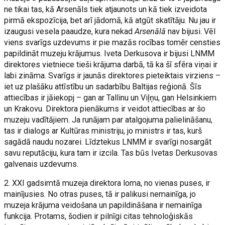
ne tikai tas, kā Arsenāls tiek atjaunots un kā tiek izveidota
pirmā ekspozīcija, bet arī jādomā, kā atgūt skatītāju. Nu jau ir
izaugusi vesela paaudze, kura nekad
Arsenālā
nav bijusi. Vēl
viens svarīgs uzdevums ir pie mazās rocības tomēr censties
papildināt muzeju krājumus. Iveta Derkusova ir bijusi LNMM
direktores vietniece tieši krājuma darbā, tā ka šī sfēra viņai ir
labi zināma. Svarīgs ir jaunās direktores pieteiktais virziens –
iet uz plašāku attīstību un sadarbību Baltijas reģionā. Šīs
attiecības ir jāiekopj – gan ar Tallinu un Viļņu, gan Helsinkiem
un Krakovu. Direktora pienākums ir veidot attiecības ar šo
muzeju vadītājiem. Ja runājam par atalgojuma palielināšanu,
tas ir dialogs ar Kultūras ministriju, jo ministrs ir tas, kurš
sagādā naudu nozarei. Līdztekus LNMM ir svarīgi nosargāt
savu reputāciju, kura tam ir izcila. Tas būs Ivetas Derkusovas
galvenais uzdevums.
2. XXI gadsimtā muzeja direktora loma, no vienas puses, ir
mainījusies. No otras puses, tā ir palikusi nemainīga, jo
muzeja krājuma veidošana un papildināšana ir nemainīga
funkcija. Protams, šodien ir pilnīgi citas tehnoloģiskās