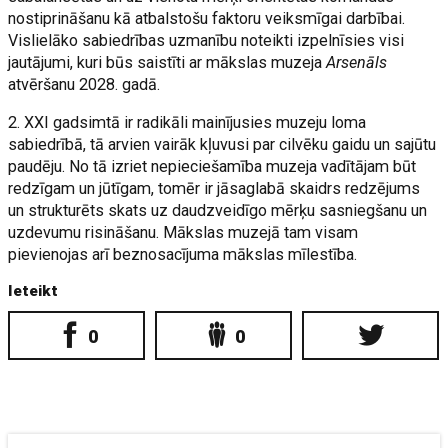
nostiprināšanu kā atbalstošu faktoru veiksmīgai darbībai.
Vislielāko sabiedrības uzmanību noteikti izpelnīsies visi
jautājumi, kuri būs saistīti ar mākslas muzeja
Arsenāls
atvēršanu 2028. gadā.
2. XXI gadsimtā ir radikāli mainījusies muzeju loma
sabiedrībā, tā arvien vairāk kļuvusi par cilvēku gaidu un sajūtu
paudēju. No tā izriet nepieciešamība muzeja vadītājam būt
redzīgam un jūtīgam, tomēr ir jāsaglabā skaidrs redzējums
un strukturēts skats uz daudzveidīgo mērķu sasniegšanu un
uzdevumu risināšanu. Mākslas muzejā tam visam
pievienojas arī beznosacījuma mākslas mīlestība.
Ieteikt
0
0