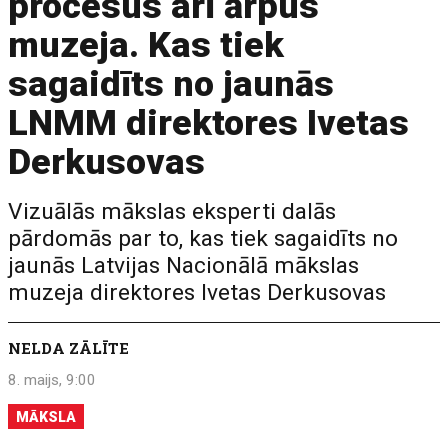
procesus arī ārpus
muzeja. Kas tiek
sagaidīts no jaunās
LNMM direktores Ivetas
Derkusovas
Vizuālās mākslas eksperti dalās
pārdomās par to, kas tiek sagaidīts no
jaunās Latvijas Nacionālā mākslas
muzeja direktores Ivetas Derkusovas
NELDA ZĀLĪTE
8. maijs, 9:00
MĀKSLA