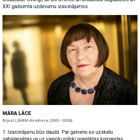
XXI gadsimta uzdevumu izaicinājumos.
MĀRA LĀCE
Bijusī LNMM direktore (2001–2026)
1. Izaicinājumu būs daudz. Par galveno es uzskatu
sabalansētas un uz vienotu mērķi orientētas komandas