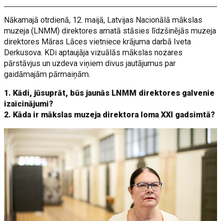
Nākamajā otrdienā, 12. maijā, Latvijas Nacionālā mākslas
muzeja (LNMM) direktores amatā stāsies līdzšinējās muzeja
direktores Māras Lāces vietniece krājuma darbā Iveta
Derkusova. KDi aptaujāja vizuālās mākslas nozares
pārstāvjus un uzdeva viņiem divus jautājumus par
gaidāmajām pārmaiņām.
1. Kādi, jūsuprāt, būs jaunās LNMM direktores galvenie
izaicinājumi?
2. Kāda ir mākslas muzeja direktora loma XXI gadsimtā?