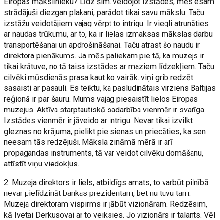
Eiropas mākslinieku? Līdz šim, veidojot izstādes, mēs esam
strādājuši diezgan plakani, parādot tikai savu mākslu. Taču
izstāžu veidotājiem vajag vērpt to intrigu. Ir viegli atrunāties
ar naudas trūkumu, ar to, ka ir lielas izmaksas mākslas darbu
transportēšanai un apdrošināšanai. Taču atrast šo naudu ir
direktora pienākums. Ja mēs paliekam pie tā, ka muzejs ir
tikai krātuve, no tā taisa izstādes ar maziem līdzekļiem. Taču
cilvēki mūsdienās prasa kaut ko vairāk, viņi grib redzēt
sasaisti ar pasauli. Es teiktu, ka pasludinātais virziens Baltijas
reģionā ir par šauru. Mums vajag piesaistīt lielos Eiropas
muzejus. Aktīva starptautiskā sadarbība vienmēr ir svarīga.
Izstādes vienmēr ir jāveido ar intrigu. Nevar tikai izvilkt
gleznas no krājuma, pielikt pie sienas un priecāties, ka sen
neesam tās redzējuši. Māksla zināmā mērā ir arī
propagandas instruments, tā var veidot cilvēku domāšanu,
attīstīt viņu viedokļus.
2. Muzeja direktors ir liels, atbildīgs amats, to varbūt pilnībā
nevar pielīdzināt bankas prezidentam, bet nu tuvu tam.
Muzeja direktoram vispirms ir jābūt vizionāram. Redzēsim,
kā Ivetai Derkusovai ar to veiksies. Jo vizionārs ir talants. Vēl