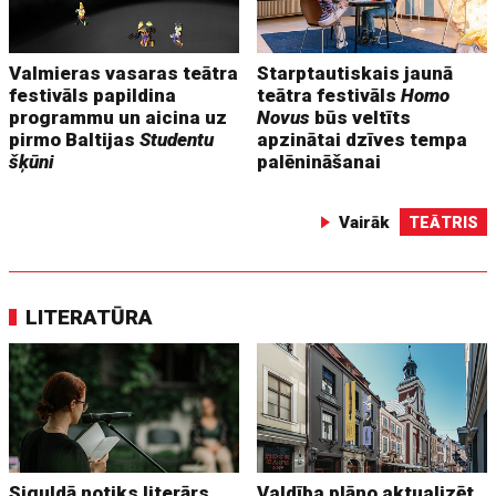
Valmieras vasaras teātra
Starptautiskais jaunā
festivāls papildina
teātra festivāls
Homo
programmu un aicina uz
Novus
būs veltīts
pirmo Baltijas
Studentu
apzinātai dzīves tempa
šķūni
palēnināšanai
Vairāk
TEĀTRIS
LITERATŪRA
Siguldā notiks literārs
Valdība plāno aktualizēt