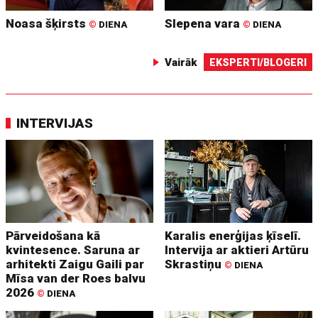
Noasa šķirsts
Slepena vara
©
DIENA
©
DIENA
Vairāk
EKSPERTI/BLOGERI
INTERVIJAS
Pārveidošana kā
Karalis enerģijas ķīselī.
kvintesence. Saruna ar
Intervija ar aktieri Artūru
arhitekti Zaigu Gaili par
Skrastiņu
©
DIENA
Mīsa van der Roes balvu
2026
©
DIENA