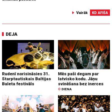
Vairāk
KD AFIŠA
DEJA
Rudenī norisināsies 31.
Mēs paši degam par
Starptautiskais Baltijas
latvisko kodu. Jāņu
Baleta festivāls
svinēšana bez inerces
©
DIENA