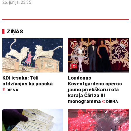
26. jūnijs, 23:35
ZIŅAS
KDi iesaka: Tēli
Londonas
atdzīvojas kā pasakā
Koventgārdena operas
jauno priekškaru rotā
©
DIENA
karaļa Čārlza III
monogramma
©
DIENA