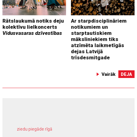
Rātslaukumā notiks deju
Ar starpdisciplināriem
kolektīvu lielkoncerts
notikumiem un
Vidusvasaras dzīvestības
starptautiskiem
māksliniekiem tiks
atzīmēta laikmetīgās
dejas Latvijā
trīsdesmitgade
Vairāk
DEJA
ziedu piegāde rīgā
meliorācijas darbi