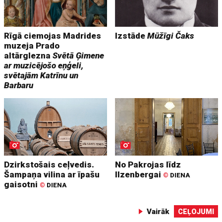
Rīgā ciemojas Madrides
Izstāde
Mūžīgi Čaks
muzeja Prado
altārglezna
Svētā Ģimene
ar muzicējošo eņģeli,
svētajām Katrīnu un
Barbaru
Dzirkstošais ceļvedis.
No Pakrojas līdz
Šampaņa vilina ar īpašu
Ilzenbergai
©
DIENA
gaisotni
©
DIENA
Vairāk
CEĻOJUMI