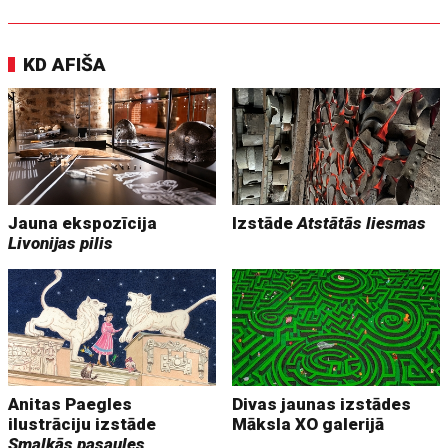
KD AFIŠA
Jauna ekspozīcija
Izstāde
Atstātās liesmas
Livonijas pilis
Anitas Paegles
Divas jaunas izstādes
ilustrāciju izstāde
Māksla XO galerijā
Smalkās pasaules