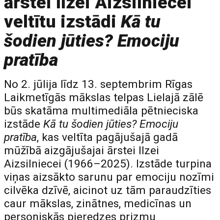
ārstei Ilzei Aizsilniecei
veltītu izstādi
Kā tu
šodien jūties? Emociju
pratība
No 2. jūlija līdz 13. septembrim Rīgas
Laikmetīgās mākslas telpas Lielajā zālē
būs skatāma multimediāla pētnieciska
izstāde
Kā tu šodien jūties? Emociju
pratība
, kas veltīta pagājušajā gadā
mūžībā aizgājušajai ārstei Ilzei
Aizsilniecei (1966–2025). Izstāde turpina
viņas aizsākto sarunu par emociju nozīmi
cilvēka dzīvē, aicinot uz tām paraudzīties
caur mākslas, zinātnes, medicīnas un
personiskās pieredzes prizmu