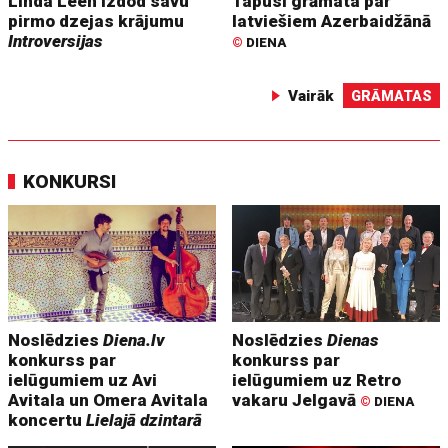
Linda Leen izdod savu
Tapusi grāmata par
pirmo dzejas krājumu
latviešiem Azerbaidžānā
Introversijas
©
DIENA
Vairāk
GRĀMATAS
KONKURSI
Noslēdzies
Diena.lv
Noslēdzies
Dienas
konkurss par
konkurss par
ielūgumiem uz Avi
ielūgumiem uz Retro
Avitala un Omera Avitala
vakaru Jelgavā
©
DIENA
koncertu
Lielajā dzintarā