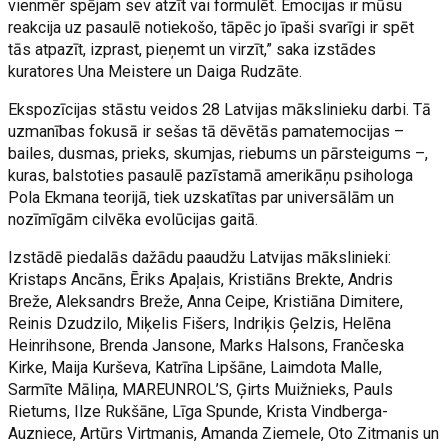
vienmēr spējam sev atzīt vai formulēt. Emocijas ir mūsu
reakcija uz pasaulē notiekošo, tāpēc jo īpaši svarīgi ir spēt
tās atpazīt, izprast, pieņemt un virzīt,” saka izstādes
kuratores Una Meistere un Daiga Rudzāte.
Ekspozīcijas stāstu veidos 28 Latvijas mākslinieku darbi. Tā
uzmanības fokusā ir sešas tā dēvētās pamatemocijas –
bailes, dusmas, prieks, skumjas, riebums un pārsteigums –,
kuras, balstoties pasaulē pazīstamā amerikāņu psihologa
Pola Ekmana teorijā, tiek uzskatītas par universālām un
nozīmīgām cilvēka evolūcijas gaitā.
Izstādē piedalās dažādu paaudžu Latvijas mākslinieki:
Kristaps Ancāns, Ēriks Apaļais, Kristiāns Brekte, Andris
Breže, Aleksandrs Breže, Anna Ceipe, Kristiāna Dimitere,
Reinis Dzudzilo, Miķelis Fišers, Indriķis Ģelzis, Helēna
Heinrihsone, Brenda Jansone, Marks Halsons, Frančeska
Kirke, Maija Kurševa, Katrīna Lipšāne, Laimdota Malle,
Sarmīte Māliņa, MAREUNROL’S, Ģirts Muižnieks, Pauls
Rietums, Ilze Rukšāne, Līga Spunde, Krista Vindberga-
Auzniece, Artūrs Virtmanis, Amanda Ziemele, Oto Zitmanis un