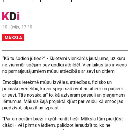
10. jūnijs, 17:10
MĀKSLA
“Kā tu šodien jūties?” - šķietami vienkāršs jautājums, uz kuru
ne vienmēr spējam sev godīgi atbildēt. Vienlaikus tas ir viens
no pamatjautājumiem mūsu attiecībās ar sevi un citiem.
Emocijas ietekmē mūsu izvēles, attiecības, fizisko un
psihisko veselību, kā arī spēju sadzīvot ar citiem un pašiem
ar sevi. Tās nosaka arī to, kā uztveram pasauli un pieņemam
lēmumus. Māksla šajā projektā kļūst par veidu, kā emocijas
piedzīvot, atpazīt un izprast.
“Par emocijām bieži ir grūti runāt tieši. Māksla tām piekļūst
citādi - vēl pirms vārdiem, palīdzot ieraudzīt to, ko ne