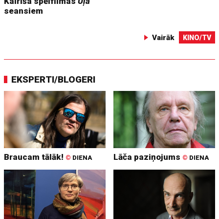
Kairiša spēlfilmas
Uļa
seansiem
Vairāk
KINO/TV
EKSPERTI/BLOGERI
Braucam tālāk!
Lāča paziņojums
©
DIENA
©
DIENA