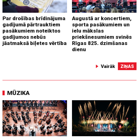
Par drošības brīdinājuma
Augustā ar koncertiem,
gadījumā pārtrauktiem
sporta pasākumiem un
pasākumiem noteiktos
ielu mākslas
gadījumos nebūs
priekšnesumiem svinēs
jāatmaksā biļetes vērtība
Rīgas 825. dzimšanas
dienu
Vairāk
ZIŅAS
MŪZIKA