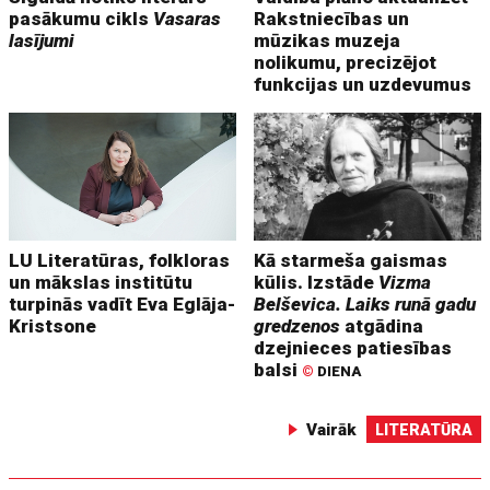
pasākumu cikls
Vasaras
Rakstniecības un
lasījumi
mūzikas muzeja
nolikumu, precizējot
funkcijas un uzdevumus
LU Literatūras, folkloras
Kā starmeša gaismas
un mākslas institūtu
kūlis. Izstāde
Vizma
turpinās vadīt Eva Eglāja-
Belševica. Laiks runā gadu
Kristsone
gredzenos
atgādina
dzejnieces patiesības
balsi
©
DIENA
Vairāk
LITERATŪRA