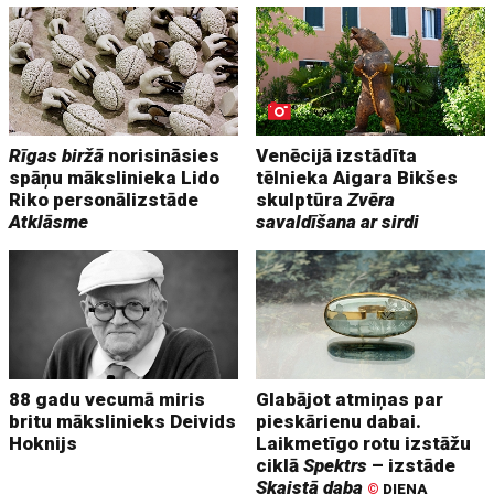
Rīgas biržā
norisināsies
Venēcijā izstādīta
spāņu mākslinieka Lido
tēlnieka Aigara Bikšes
Riko personālizstāde
skulptūra
Zvēra
Atklāsme
savaldīšana ar sirdi
88 gadu vecumā miris
Glabājot atmiņas par
britu mākslinieks Deivids
pieskārienu dabai.
Hoknijs
Laikmetīgo rotu izstāžu
ciklā
Spektrs
– izstāde
Skaistā daba
©
DIENA