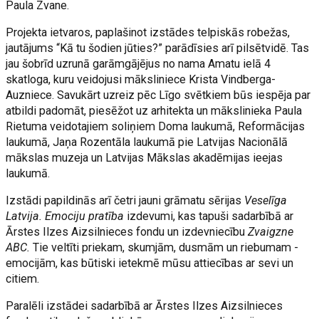
Paula Zvane.
Projekta ietvaros, paplašinot izstādes telpiskās robežas,
jautājums “Kā tu šodien jūties?” parādīsies arī pilsētvidē. Tas
jau šobrīd uzrunā garāmgājējus no nama Amatu ielā 4
skatloga, kuru veidojusi māksliniece Krista Vindberga-
Auzniece. Savukārt uzreiz pēc Līgo svētkiem būs iespēja par
atbildi padomāt, piesēžot uz arhitekta un mākslinieka Paula
Rietuma veidotajiem soliņiem Doma laukumā, Reformācijas
laukumā, Jaņa Rozentāla laukumā pie Latvijas Nacionālā
mākslas muzeja un Latvijas Mākslas akadēmijas ieejas
laukumā.
Izstādi papildinās arī četri jauni grāmatu sērijas
Veselīga
Latvija. Emociju pratība
izdevumi, kas tapuši sadarbībā ar
Ārstes Ilzes Aizsilnieces fondu un izdevniecību
Zvaigzne
ABC.
Tie veltīti priekam, skumjām, dusmām un riebumam -
emocijām, kas būtiski ietekmē mūsu attiecības ar sevi un
citiem.
Paralēli izstādei sadarbībā ar Ārstes Ilzes Aizsilnieces