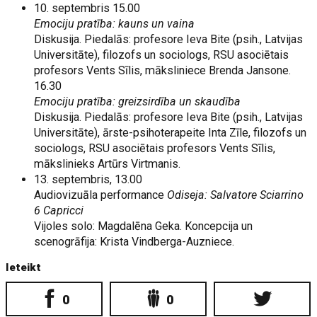
10. septembris 15.00
Emociju pratība: kauns un vaina
Diskusija. Piedalās: profesore Ieva Bite (psih., Latvijas
Universitāte), filozofs un sociologs, RSU asociētais
profesors Vents Sīlis, māksliniece Brenda Jansone.
16.30
Emociju pratība: greizsirdība un skaudība
Diskusija. Piedalās: profesore Ieva Bite (psih., Latvijas
Universitāte), ārste-psihoterapeite Inta Zīle, filozofs un
sociologs, RSU asociētais profesors Vents Sīlis,
mākslinieks Artūrs Virtmanis.
13. septembris, 13.00
Audiovizuāla performance
Odiseja:
Salvatore Sciarrino
6 Capricci
Vijoles solo: Magdalēna Geka. Koncepcija un
scenogrāfija: Krista Vindberga-Auzniece.
Ieteikt
0
0