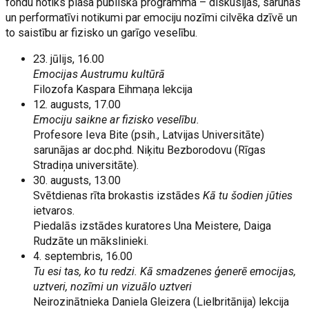
fondu notiks plaša publiskā programma – diskusijas, sarunas
un performatīvi notikumi par emociju nozīmi cilvēka dzīvē un
to saistību ar fizisko un garīgo veselību.
23. jūlijs, 16.00
Emocijas Austrumu kultūrā
Filozofa Kaspara Eihmaņa lekcija
12. augusts, 17.00
Emociju saikne ar fizisko veselību.
Profesore Ieva Bite (psih., Latvijas Universitāte)
sarunājas ar doc.phd. Niķitu Bezborodovu (Rīgas
Stradiņa universitāte).
30. augusts, 13.00
Svētdienas rīta brokastis izstādes
Kā tu šodien jūties
ietvaros.
Piedalās izstādes kuratores Una Meistere, Daiga
Rudzāte un mākslinieki.
4. septembris, 16.00
Tu esi tas, ko tu redzi. Kā smadzenes ģenerē emocijas,
uztveri, nozīmi un vizuālo uztveri
Neirozinātnieka Daniela Gleizera (Lielbritānija) lekcija