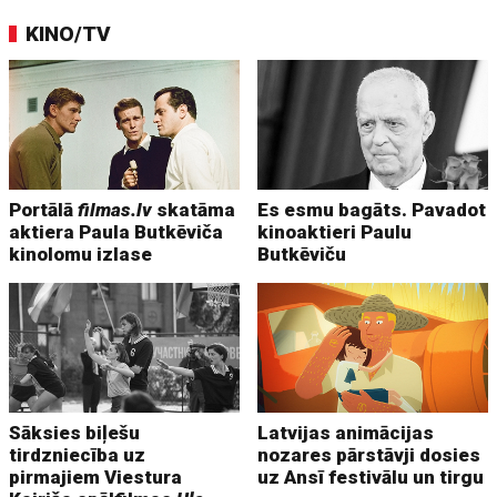
KINO/TV
Portālā
filmas.lv
skatāma
Es esmu bagāts. Pavadot
aktiera Paula Butkēviča
kinoaktieri Paulu
kinolomu izlase
Butkēviču
Sāksies biļešu
Latvijas animācijas
tirdzniecība uz
nozares pārstāvji dosies
pirmajiem Viestura
uz Ansī festivālu un tirgu