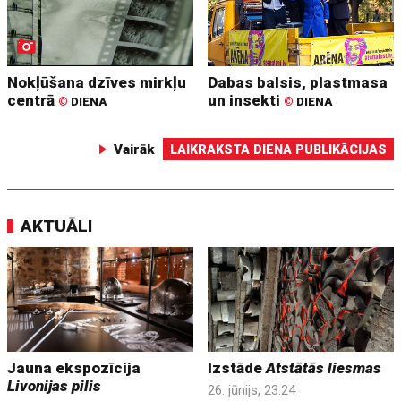
Nokļūšana dzīves mirkļu
Dabas balsis, plastmasa
centrā
un insekti
©
DIENA
©
DIENA
Vairāk
LAIKRAKSTA DIENA PUBLIKĀCIJAS
AKTUĀLI
Jauna ekspozīcija
Izstāde
Atstātās liesmas
Livonijas pilis
26. jūnijs, 23:24