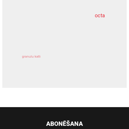
octa
dziļurbums
kravu apdrošināšana
granulu katli
siltumsūknis
ABONĒŠANA