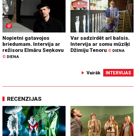
Nopietni gatavojos
Var sadzirdēt arī balsis.
briedumam. Intervija ar
Intervija ar somu mūziķi
režisoru Elmāru Seņkovu
Džimiju Tenoru
©
DIENA
©
DIENA
Vairāk
INTERVIJAS
RECENZIJAS