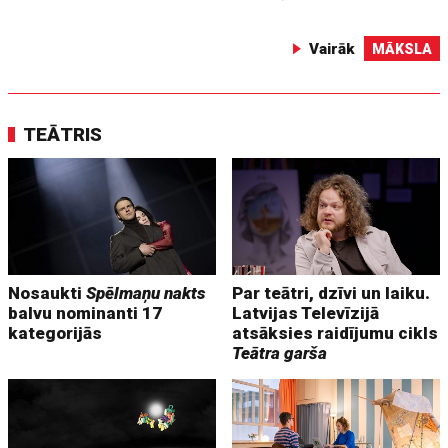
Vairāk
MĀKSLA
TEĀTRIS
Nosaukti
Spēlmaņu nakts
Par teātri, dzīvi un laiku.
balvu nominanti 17
Latvijas Televīzijā
kategorijās
atsāksies raidījumu cikls
Teātra garša