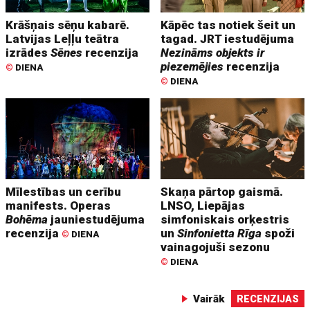
Krāšņais sēņu kabarē.
Kāpēc tas notiek šeit un
Latvijas Leļļu teātra
tagad. JRT iestudējuma
izrādes
Sēnes
recenzija
Nezināms objekts ir
piezemējies
recenzija
©
DIENA
©
DIENA
Mīlestības un cerību
Skaņa pārtop gaismā.
manifests. Operas
LNSO, Liepājas
Bohēma
jauniestudējuma
simfoniskais orķestris
recenzija
un
Sinfonietta Rīga
spoži
©
DIENA
vainagojuši sezonu
©
DIENA
Vairāk
RECENZIJAS