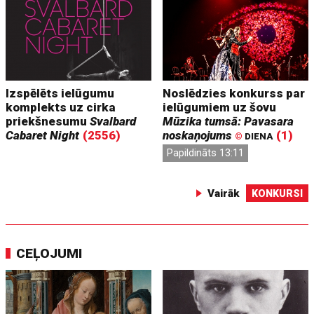
Izspēlēts ielūgumu
Noslēdzies konkurss par
komplekts uz cirka
ielūgumiem uz šovu
priekšnesumu
Svalbard
Mūzika tumsā: Pavasara
Cabaret Night
(2556)
noskaņojums
(1)
©
DIENA
Papildināts 13:11
Vairāk
KONKURSI
CEĻOJUMI