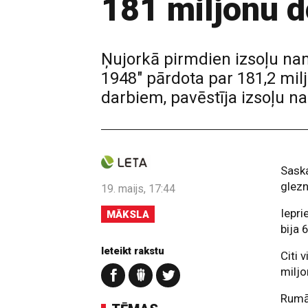
181 miljonu d
Ņujorkā pirmdien izsoļu nam
1948" pārdota par 181,2 mil
darbiem, pavēstīja izsoļu n
Sask
glezn
19. maijs, 17:44
Iepri
MĀKSLA
bija 
Ieteikt rakstu
Citi 
miljo
Rumā