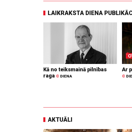
LAIKRAKSTA DIENA PUBLIKĀ
Kā no teiksmainā pilnības
Ar p
raga
©
DIENA
©
DI
AKTUĀLI