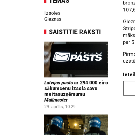
TĒMAS
bronz
107,6
Izsoles
Gleznas
Glez
Strip
SAISTĪTIE RAKSTI
māksl
par 5
Pirmd
uzstā
Ietei
Latvijas pasts
ar 294 000 eiro
sākumcenu izsola savu
meitasuzņēmumu
Mailmaster
29. aprīlis, 10:29