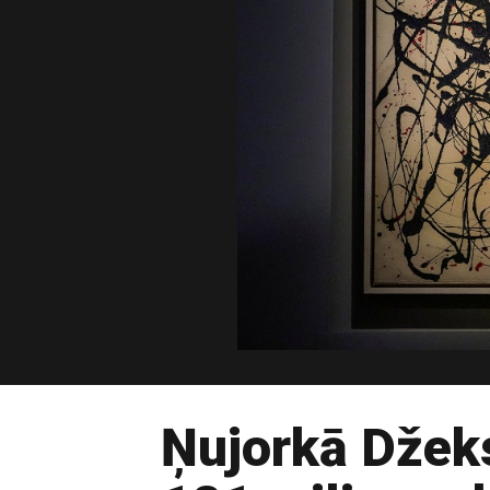
Ņujorkā Džeks