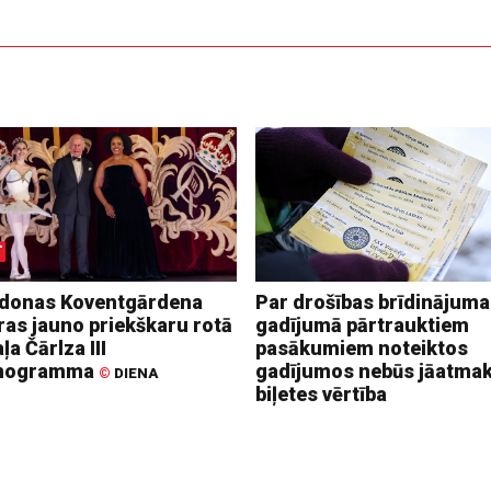
donas Koventgārdena
Par drošības brīdinājuma
ras jauno priekškaru rotā
gadījumā pārtrauktiem
ļa Čārlza III
pasākumiem noteiktos
nogramma
gadījumos nebūs jāatma
©
DIENA
biļetes vērtība