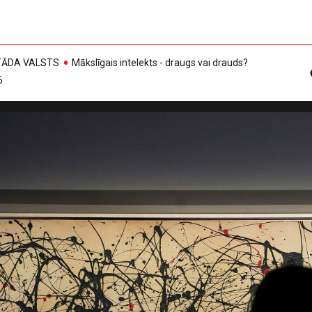
, TĀDA VALSTS
Mākslīgais intelekts - draugs vai drauds?
6