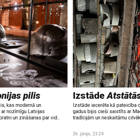
nijas pilis
Izstāde
Atstātā
lis, kas modernā un
Izstāde iecerēta kā pateicība 
ar nozīmīgu Latvijas
gadus bijis cieši saistīts ar M
ratni un zināšanas par vid...
tradīcijām un neskaitāmu cilvē
26. jūnijs, 23:24