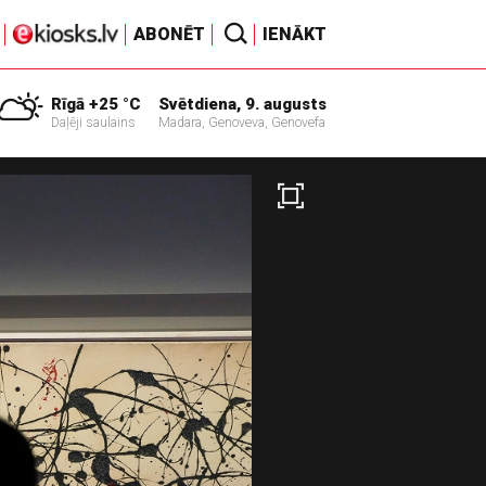
ABONĒT
IENĀKT
Rīgā +25 °C
Svētdiena, 9. augusts
Daļēji saulains
Madara, Genoveva, Genovefa