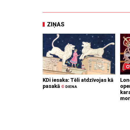
ZIŅAS
KDi iesaka: Tēli atdzīvojas kā
Lon
pasakā
ope
©
DIENA
kara
mo