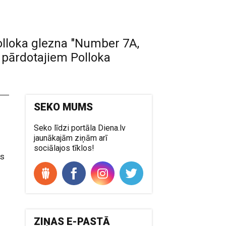
olloka glezna "Number 7A,
s pārdotajiem Polloka
SEKO MUMS
Seko līdzi portāla Diena.lv
jaunākajām ziņām arī
sociālajos tīklos!
ds
ZIŅAS E-PASTĀ