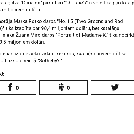
as galva "Danaide" pirmdien "Christie's" izsolē tika pārdota 
 miljoniem dolāru.
notāja Marka Rotko darbs "No. 15 (Two Greens and Red
e)" tika izsolīts par 98,4 miljoniem dolāru, bet katalāņu
inieka Žuana Miro darbs "Portrait of Madame K." tika nopirk
3,5 miljoniem dolāru.
ienas izsole seko virknei rekordu, kas pērn novembrī tika
dīti izsoļu namā "Sotheby's".
kt
0
0