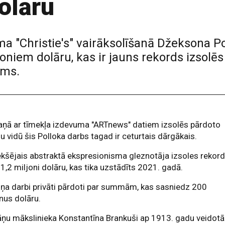
olāru
a "Christie's" vairāksolīšanā Džeksona P
joniem dolāru, kas ir jauns rekords izsolē
ams.
aņā ar tīmekļa izdevuma "ARTnews" datiem izsolēs pārdoto
u vidū šis Polloka darbs tagad ir ceturtais dārgākais.
ekšējais abstraktā ekspresionisma gleznotāja izsoles rekor
61,2 miljoni dolāru, kas tika uzstādīts 2021. gadā.
viņa darbi privāti pārdoti par summām, kas sasniedz 200
nus dolāru.
ņu mākslinieka Konstantīna Brankuši ap 1913. gadu veidotā