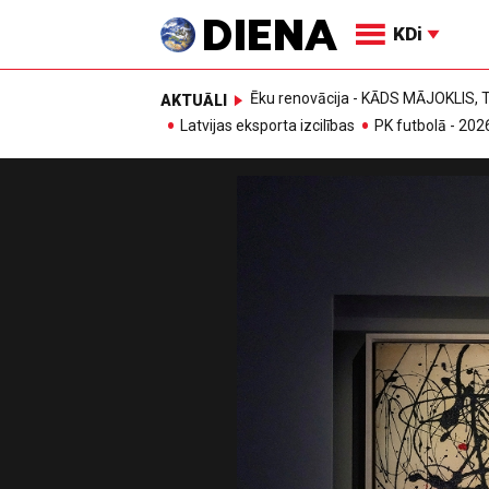
KDi
Ēku renovācija - KĀDS MĀJOKLIS
AKTUĀLI
Latvijas eksporta izcilības
PK futbolā - 202