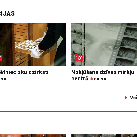
CIJAS
ētniecisku dzirksti
Nokļūšana dzīves mirkļu
centrā
ENA
©
DIENA
Va