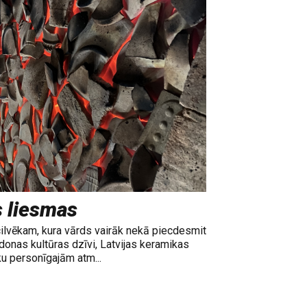
s liesmas
cilvēkam, kura vārds vairāk nekā piecdesmit
adonas kultūras dzīvi, Latvijas keramikas
ku personīgajām atm...