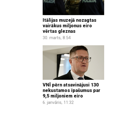
Itālijas muzejā nozagtas
vairākus miljonus eiro
vērtas gleznas
30. marts, 8:54
VNĪ pērn atsavinājusi 130
nekustamos īpašumus par
9,5 miljoniem eiro
6. janvāris, 11:32