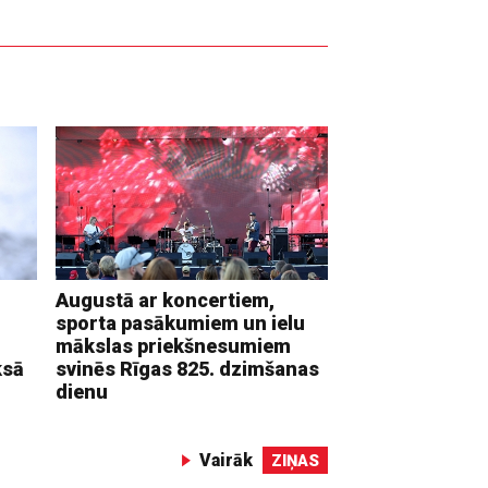
Augustā ar koncertiem,
sporta pasākumiem un ielu
mākslas priekšnesumiem
ksā
svinēs Rīgas 825. dzimšanas
dienu
Vairāk
ZIŅAS