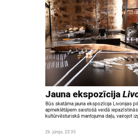
Jauna ekspozīcija
Livo
Būs skatāma jauna ekspozīcija Livonijas pi
apmeklētājiem saistošā veidā iepazīstinās 
kultūrvēsturiskā mantojuma daļu, vairojot izp
26. jūnijs, 23:35