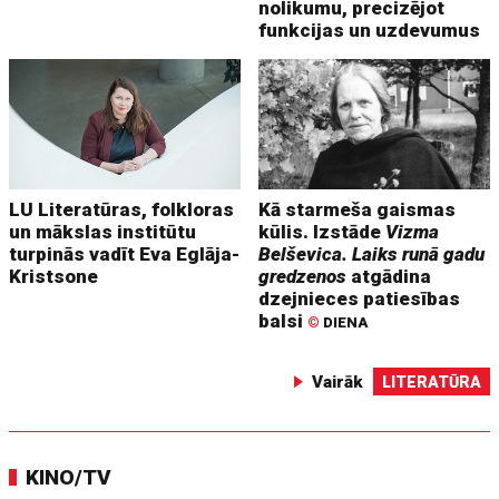
nolikumu, precizējot
funkcijas un uzdevumus
LU Literatūras, folkloras
Kā starmeša gaismas
un mākslas institūtu
kūlis. Izstāde
Vizma
turpinās vadīt Eva Eglāja-
Belševica. Laiks runā gadu
Kristsone
gredzenos
atgādina
dzejnieces patiesības
balsi
©
DIENA
Vairāk
LITERATŪRA
KINO/TV