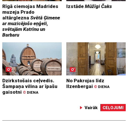
Rīgā ciemojas Madrides
Izstāde
Mūžīgi Čaks
muzeja Prado
altārglezna
Svētā Ģimene
ar muzicējošo eņģeli,
svētajām Katrīnu un
Barbaru
Dzirkstošais ceļvedis.
No Pakrojas līdz
Šampaņa vilina ar īpašu
Ilzenbergai
©
DIENA
gaisotni
©
DIENA
Vairāk
CEĻOJUMI