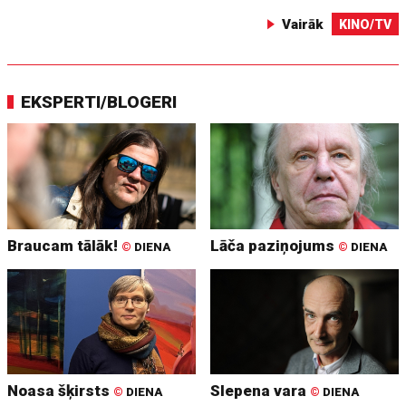
Vairāk
KINO/TV
EKSPERTI/BLOGERI
Braucam tālāk!
Lāča paziņojums
©
DIENA
©
DIENA
Noasa šķirsts
Slepena vara
©
DIENA
©
DIENA