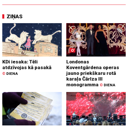
ZIŅAS
KDi iesaka: Tēli
Londonas
atdzīvojas kā pasakā
Koventgārdena operas
jauno priekškaru rotā
©
DIENA
karaļa Čārlza III
monogramma
©
DIENA