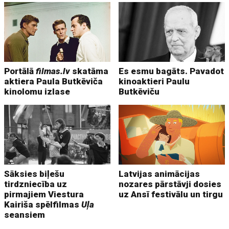
Portālā
filmas.lv
skatāma
Es esmu bagāts. Pavadot
aktiera Paula Butkēviča
kinoaktieri Paulu
kinolomu izlase
Butkēviču
Sāksies biļešu
Latvijas animācijas
tirdzniecība uz
nozares pārstāvji dosies
pirmajiem Viestura
uz Ansī festivālu un tirgu
Kairiša spēlfilmas
Uļa
seansiem