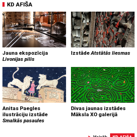
KD AFIŠA
Jauna ekspozīcija
Izstāde
Atstātās liesmas
Livonijas pilis
Anitas Paegles
Divas jaunas izstādes
ilustrāciju izstāde
Māksla XO galerijā
Smalkās pasaules