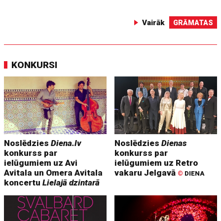
Vairāk
GRĀMATAS
KONKURSI
Noslēdzies
Diena.lv
Noslēdzies
Dienas
konkurss par
konkurss par
ielūgumiem uz Avi
ielūgumiem uz Retro
Avitala un Omera Avitala
vakaru Jelgavā
©
DIENA
koncertu
Lielajā dzintarā