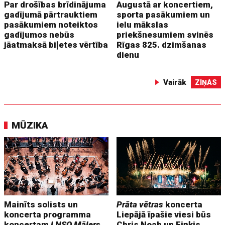
Par drošības brīdinājuma
Augustā ar koncertiem,
gadījumā pārtrauktiem
sporta pasākumiem un
pasākumiem noteiktos
ielu mākslas
gadījumos nebūs
priekšnesumiem svinēs
jāatmaksā biļetes vērtība
Rīgas 825. dzimšanas
dienu
Vairāk
ZIŅAS
MŪZIKA
Mainīts solists un
Prāta vētras
koncerta
koncerta programma
Liepājā īpašie viesi būs
koncertam
LNSO Mālers
Chris Noah un Fiņķis