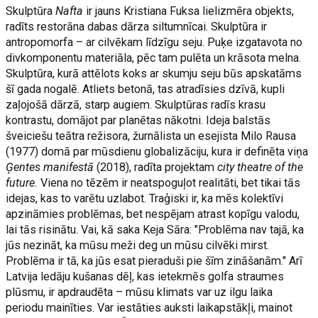
Skulptūra
Nafta
ir jauns Kristiana Fuksa lielizmēra objekts,
radīts restorāna dabas dārza siltumnīcai. Skulptūra ir
antropomorfa – ar cilvēkam līdzīgu seju. Puķe izgatavota no
divkomponentu materiāla, pēc tam pulēta un krāsota melna.
Skulptūra, kurā attēlots koks ar skumju seju būs apskatāms
šī gada nogalē. Atliets betonā, tas atradīsies dzīvā, kupli
zaļojošā dārzā, starp augiem. Skulptūras radīs krasu
kontrastu, domājot par planētas nākotni. Ideja balstās
šveiciešu teātra režisora, žurnālista un esejista Milo Rausa
(1977) domā par mūsdienu globalizāciju, kura ir definēta viņa
Ģentes manifestā
(2018), radīta projektam
city theatre of the
future.
Viena no tēzēm ir neatspoguļot realitāti, bet tikai tās
idejas, kas to varētu uzlabot. Traģiski ir, ka mēs kolektīvi
apzināmies problēmas, bet nespējam atrast kopīgu valodu,
lai tās risinātu. Vai, kā saka Keja Sāra: "Problēma nav tajā, ka
jūs nezināt, ka mūsu meži deg un mūsu cilvēki mirst.
Problēma ir tā, ka jūs esat pieraduši pie šīm zināšanām." Arī
Latvija ledāju kušanas dēļ, kas ietekmēs golfa straumes
plūsmu, ir apdraudēta – mūsu klimats var uz ilgu laika
periodu mainīties. Var iestāties auksti laikapstākļi, mainot