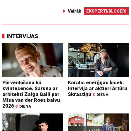
Vairāk
EKSPERTI/BLOGERI
INTERVIJAS
Pārveidošana kā
Karalis enerģijas ķīselī.
kvintesence. Saruna ar
Intervija ar aktieri Artūru
arhitekti Zaigu Gaili par
Skrastiņu
©
DIENA
Mīsa van der Roes balvu
2026
©
DIENA