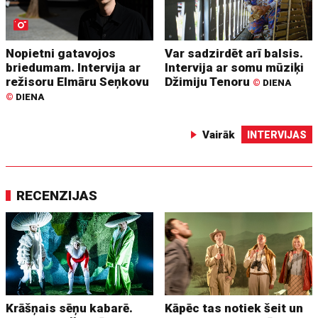
Nopietni gatavojos
Var sadzirdēt arī balsis.
briedumam. Intervija ar
Intervija ar somu mūziķi
režisoru Elmāru Seņkovu
Džimiju Tenoru
©
DIENA
©
DIENA
Vairāk
INTERVIJAS
RECENZIJAS
Krāšņais sēņu kabarē.
Kāpēc tas notiek šeit un