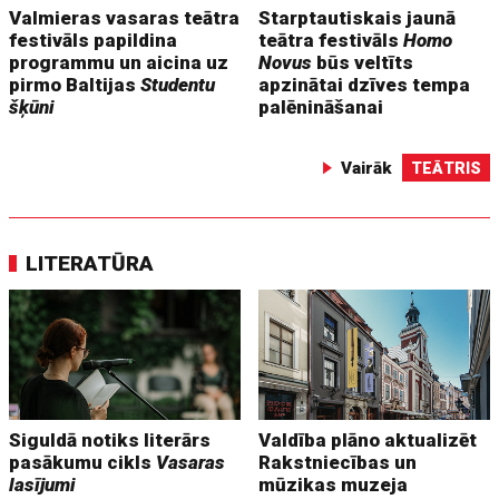
Valmieras vasaras teātra
Starptautiskais jaunā
festivāls papildina
teātra festivāls
Homo
programmu un aicina uz
Novus
būs veltīts
pirmo Baltijas
Studentu
apzinātai dzīves tempa
šķūni
palēnināšanai
Vairāk
TEĀTRIS
LITERATŪRA
Siguldā notiks literārs
Valdība plāno aktualizēt
pasākumu cikls
Vasaras
Rakstniecības un
lasījumi
mūzikas muzeja