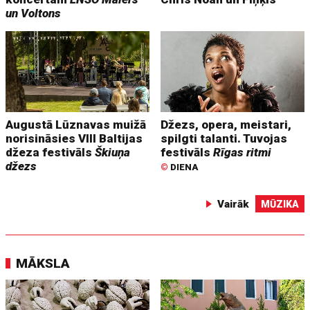
un Voltons
Augustā Lūznavas muižā
Džezs, opera, meistari,
norisināsies VIII Baltijas
spilgti talanti. Tuvojas
džeza festivāls
Škiuņa
festivāls
Rīgas ritmi
džezs
©
DIENA
Vairāk
MŪZIKA
MĀKSLA