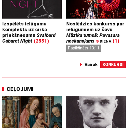
Izspēlēts ielūgumu
Noslēdzies konkurss par
komplekts uz cirka
ielūgumiem uz šovu
priekšnesumu
Svalbard
Mūzika tumsā: Pavasara
Cabaret Night
(2551)
noskaņojums
(1)
©
DIENA
Papildināts 13:11
Vairāk
KONKURSI
CEĻOJUMI