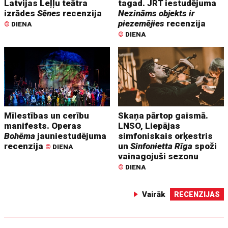
Latvijas Leļļu teātra
tagad. JRT iestudējuma
izrādes
Sēnes
recenzija
Nezināms objekts ir
piezemējies
recenzija
©
DIENA
©
DIENA
Mīlestības un cerību
Skaņa pārtop gaismā.
manifests. Operas
LNSO, Liepājas
Bohēma
jauniestudējuma
simfoniskais orķestris
recenzija
un
Sinfonietta Rīga
spoži
©
DIENA
vainagojuši sezonu
©
DIENA
Vairāk
RECENZIJAS