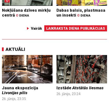
Nokļūšana dzīves mirkļu
Dabas balsis, plastmasa
centrā
un insekti
©
DIENA
©
DIENA
Vairāk
LAIKRAKSTA DIENA PUBLIKĀCIJAS
AKTUĀLI
Jauna ekspozīcija
Izstāde
Atstātās liesmas
Livonijas pilis
26. jūnijs, 23:24
26. jūnijs, 23:35