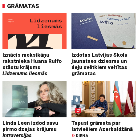
GRĀMATAS
Iznācis meksikāņu
Izdotas Latvijas Skolu
rakstnieka Huana Rulfo
jaunatnes dziesmu un
stāstu krājums
deju svētkiem veltītas
Līdzenums liesmās
grāmatas
Linda Leen izdod savu
Tapusi grāmata par
pirmo dzejas krājumu
latviešiem Azerbaidžānā
Introversijas
©
DIENA