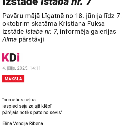
izstāde
Istaba nr. 7
Pavāru mājā Līgatnē no 18. jūnija līdz 7.
oktobrim skatāma Kristiana Fuksa
izstāde
Istaba nr. 7
, informēja galerijas
Alma
pārstāvji
4. jūlijs, 2025, 14:11
MĀKSLA
"nometies ceļos
iespied seju zaļajā klēpī
pārējais notiks pats no sevis"
Elīna Vendija Rībena