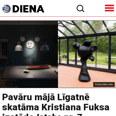
Publicitātes foto
Pavāru mājā Līgatnē
skatāma Kristiana Fuksa