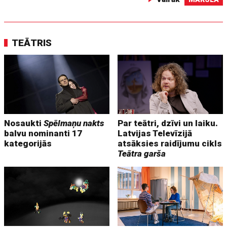
TEĀTRIS
Nosaukti
Spēlmaņu nakts
Par teātri, dzīvi un laiku.
balvu nominanti 17
Latvijas Televīzijā
kategorijās
atsāksies raidījumu cikls
Teātra garša