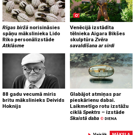
Rīgas biržā
norisināsies
Venēcijā izstādīta
spāņu mākslinieka Lido
tēlnieka Aigara Bikšes
Riko personālizstāde
skulptūra
Zvēra
Atklāsme
savaldīšana ar sirdi
88 gadu vecumā miris
Glabājot atmiņas par
britu mākslinieks Deivids
pieskārienu dabai.
Hoknijs
Laikmetīgo rotu izstāžu
ciklā
Spektrs
– izstāde
Skaistā daba
©
DIENA
Vairāk
MĀKSLA