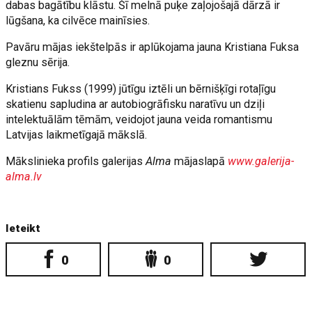
dabas bagātību klāstu. Šī melnā puķe zaļojošajā dārzā ir
lūgšana, ka cilvēce mainīsies.
Pavāru mājas iekštelpās ir aplūkojama jauna Kristiana Fuksa
gleznu sērija.
Kristians Fukss (1999) jūtīgu iztēli un bērnišķīgi rotaļīgu
skatienu sapludina ar autobiogrāfisku naratīvu un dziļi
intelektuālām tēmām, veidojot jauna veida romantismu
Latvijas laikmetīgajā mākslā.
Mākslinieka profils galerijas
Alma
mājaslapā
www.galerija-
alma.lv
Ieteikt
0
0