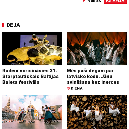
Vairāk
KD AFIŠA
DEJA
Rudenī norisināsies 31.
Mēs paši degam par
Starptautiskais Baltijas
latvisko kodu. Jāņu
Baleta festivāls
svinēšana bez inerces
©
DIENA