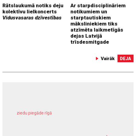
Rātslaukumā notiks deju
Ar starpdisciplināriem
kolektīvu lielkoncerts
notikumiem un
Vidusvasaras dzīvestības
starptautiskiem
māksliniekiem tiks
atzīmēta laikmetīgās
dejas Latvijā
trīsdesmitgade
Vairāk
DEJA
ziedu piegāde rīgā
meliorācijas darbi