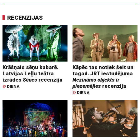
RECENZIJAS
Krāšņais sēņu kabarē.
Kāpēc tas notiek šeit un
Latvijas Leļļu teātra
tagad. JRT iestudējuma
izrādes
Sēnes
recenzija
Nezināms objekts ir
piezemējies
recenzija
©
DIENA
©
DIENA