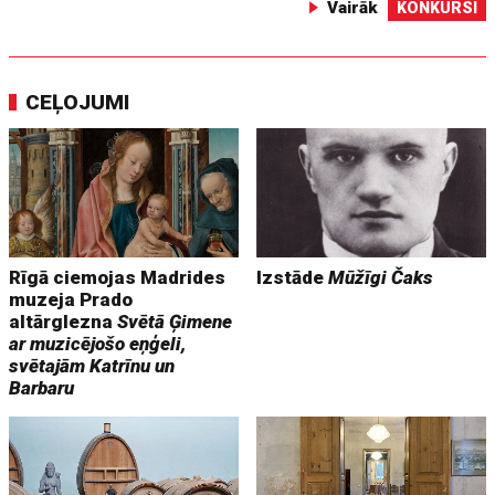
Vairāk
KONKURSI
CEĻOJUMI
Rīgā ciemojas Madrides
Izstāde
Mūžīgi Čaks
muzeja Prado
altārglezna
Svētā Ģimene
ar muzicējošo eņģeli,
svētajām Katrīnu un
Barbaru