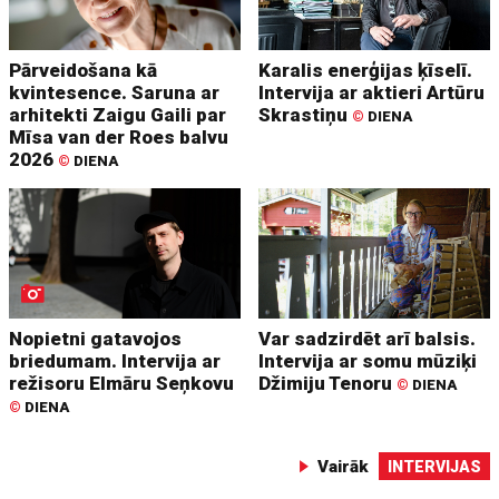
Pārveidošana kā
Karalis enerģijas ķīselī.
kvintesence. Saruna ar
Intervija ar aktieri Artūru
arhitekti Zaigu Gaili par
Skrastiņu
©
DIENA
Mīsa van der Roes balvu
2026
©
DIENA
Nopietni gatavojos
Var sadzirdēt arī balsis.
briedumam. Intervija ar
Intervija ar somu mūziķi
režisoru Elmāru Seņkovu
Džimiju Tenoru
©
DIENA
©
DIENA
Vairāk
INTERVIJAS