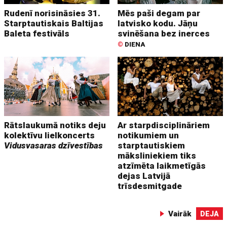
Rudenī norisināsies 31.
Mēs paši degam par
Starptautiskais Baltijas
latvisko kodu. Jāņu
Baleta festivāls
svinēšana bez inerces
©
DIENA
Rātslaukumā notiks deju
Ar starpdisciplināriem
kolektīvu lielkoncerts
notikumiem un
Vidusvasaras dzīvestības
starptautiskiem
māksliniekiem tiks
atzīmēta laikmetīgās
dejas Latvijā
trīsdesmitgade
Vairāk
DEJA