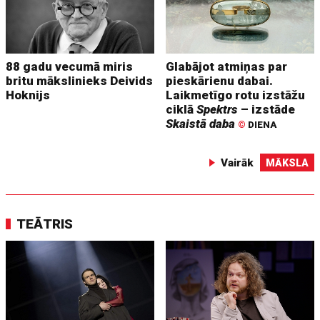
88 gadu vecumā miris
Glabājot atmiņas par
britu mākslinieks Deivids
pieskārienu dabai.
Hoknijs
Laikmetīgo rotu izstāžu
ciklā
Spektrs
– izstāde
Skaistā daba
©
DIENA
Vairāk
MĀKSLA
TEĀTRIS