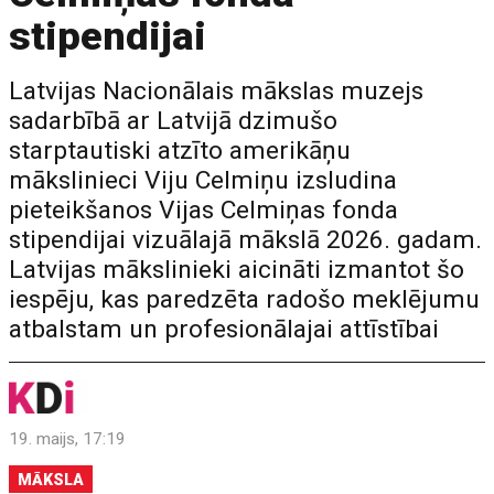
stipendijai
Latvijas Nacionālais mākslas muzejs
sadarbībā ar Latvijā dzimušo
starptautiski atzīto amerikāņu
mākslinieci Viju Celmiņu izsludina
pieteikšanos Vijas Celmiņas fonda
stipendijai vizuālajā mākslā 2026. gadam.
Latvijas mākslinieki aicināti izmantot šo
iespēju, kas paredzēta radošo meklējumu
atbalstam un profesionālajai attīstībai
19. maijs, 17:19
MĀKSLA