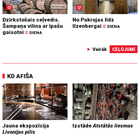
Dzirkstošais ceļvedis.
No Pakrojas līdz
Šampaņa vilina ar īpašu
Ilzenbergai
©
DIENA
gaisotni
©
DIENA
Vairāk
CEĻOJUMI
KD AFIŠA
Jauna ekspozīcija
Izstāde
Atstātās liesmas
Livonijas pilis