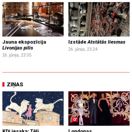
Jauna ekspozīcija
Izstāde
Atstātās liesmas
Livonijas pilis
26. jūnijs, 23:24
26. jūnijs, 23:35
ZIŅAS
KDi iesaka: Tēli
Londonas