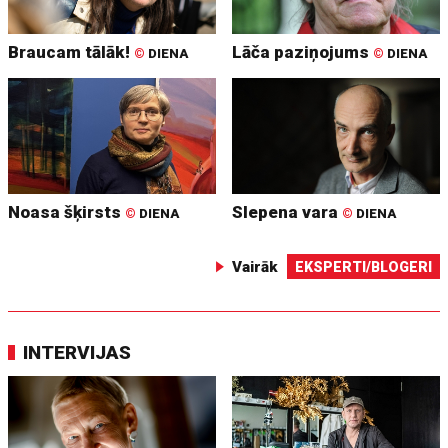
Braucam tālāk!
Lāča paziņojums
©
DIENA
©
DIENA
Noasa šķirsts
Slepena vara
©
DIENA
©
DIENA
Vairāk
EKSPERTI/BLOGERI
INTERVIJAS