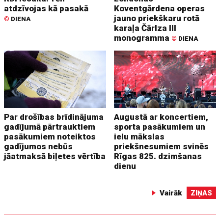
atdzīvojas kā pasakā
Koventgārdena operas
jauno priekškaru rotā
©
DIENA
karaļa Čārlza III
monogramma
©
DIENA
Par drošības brīdinājuma
Augustā ar koncertiem,
gadījumā pārtrauktiem
sporta pasākumiem un
pasākumiem noteiktos
ielu mākslas
gadījumos nebūs
priekšnesumiem svinēs
jāatmaksā biļetes vērtība
Rīgas 825. dzimšanas
dienu
Vairāk
ZIŅAS