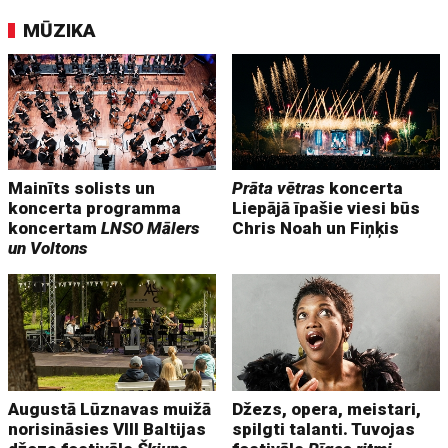
MŪZIKA
Mainīts solists un
Prāta vētras
koncerta
koncerta programma
Liepājā īpašie viesi būs
koncertam
LNSO Mālers
Chris Noah un Fiņķis
un Voltons
Augustā Lūznavas muižā
Džezs, opera, meistari,
norisināsies VIII Baltijas
spilgti talanti. Tuvojas