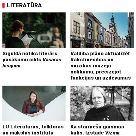
LITERATŪRA
Siguldā notiks literārs
Valdība plāno aktualizēt
pasākumu cikls
Vasaras
Rakstniecības un
lasījumi
mūzikas muzeja
nolikumu, precizējot
funkcijas un uzdevumus
LU Literatūras, folkloras
Kā starmeša gaismas
un mākslas institūtu
kūlis. Izstāde
Vizma