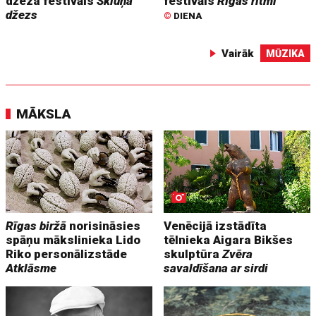
džeza festivāls
Škiuņa
festivāls
Rīgas ritmi
džezs
©
DIENA
Vairāk
MŪZIKA
MĀKSLA
Rīgas biržā
norisināsies
Venēcijā izstādīta
spāņu mākslinieka Lido
tēlnieka Aigara Bikšes
Riko personālizstāde
skulptūra
Zvēra
Atklāsme
savaldīšana ar sirdi