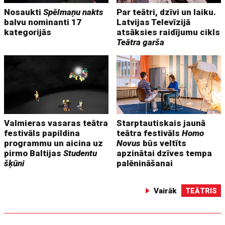
Nosaukti
Spēlmaņu nakts
Par teātri, dzīvi un laiku.
balvu nominanti 17
Latvijas Televīzijā
kategorijās
atsāksies raidījumu cikls
Teātra garša
Valmieras vasaras teātra
Starptautiskais jaunā
festivāls papildina
teātra festivāls
Homo
programmu un aicina uz
Novus
būs veltīts
pirmo Baltijas
Studentu
apzinātai dzīves tempa
šķūni
palēnināšanai
Vairāk
TEĀTRIS