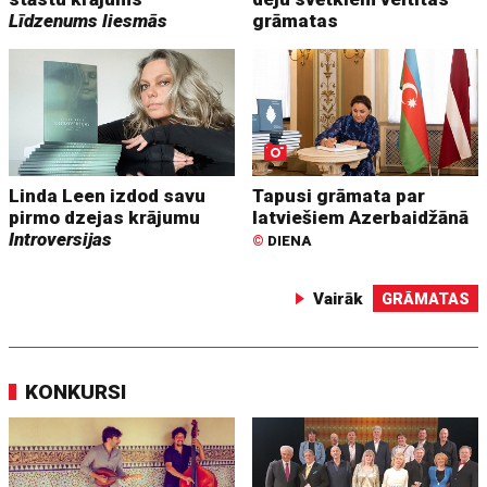
Līdzenums liesmās
grāmatas
Linda Leen izdod savu
Tapusi grāmata par
pirmo dzejas krājumu
latviešiem Azerbaidžānā
Introversijas
©
DIENA
Vairāk
GRĀMATAS
KONKURSI