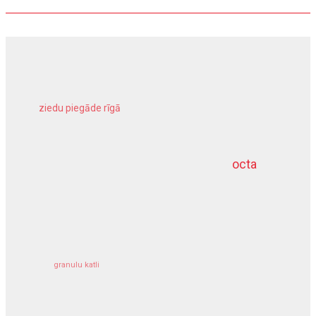
ziedu piegāde rīgā
meliorācijas darbi
octa
dziļurbums
kravu apdrošināšana
granulu katli
siltumsūknis