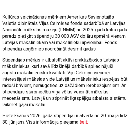
Kultūras veicināšanas mērķiem Amerikas Savienotajās
Valstīs dibinātais Vijas Celmiņas fonds sadarbībā ar Latvijas
Nacionālo mākslas muzeju (LNMM) no 2025. gada katru gadu
paredz piešķirt stipendiju 30 000 ASV dolāru apmērā vienam
Latvijas māksliniekam vai mākslinieku apvienībai. Fonds
stipendiju apņēmies nodrošināt desmit gadus.
Stipendijas mērķis ir atbalstīt aktīvi praktizējošus Latvijas
māksliniekus, kuri savā līdzšinējā darbībā apliecinājuši
augstu māksliniecisko kvalitāti. Viju Celmiņu vienmēr
interesējusi mākslas vide Latvijā un mākslinieku iespējas būt
radoši brīviem, neraugoties uz dažādiem ierobežojumiem. Ar
stipendijas starpniecību viņa vēlas veicināt mākslas
mecenātismu Latvijā un stiprināt ilgtspējīgu atbalsta sistēmu
laikmetīgajai mākslai.
Pieteikšanās 2026. gada stipendijai ir atvērta no 20. maija līdz
30. jūnijam. Visa informācija pieejama
šeit: