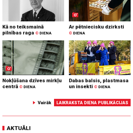
Kā no teiksmainā
Ar pētniecisku dzirksti
pilnības raga
©
DIENA
©
DIENA
Nokļūšana dzīves mirkļu
Dabas balsis, plastmasa
centrā
un insekti
©
DIENA
©
DIENA
Vairāk
LAIKRAKSTA DIENA PUBLIKĀCIJAS
AKTUĀLI