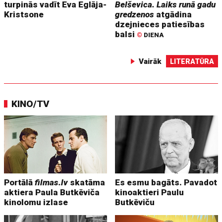
turpinās vadīt Eva Eglāja-
Belševica. Laiks runā gadu
Kristsone
gredzenos
atgādina
dzejnieces patiesības
balsi
©
DIENA
Vairāk
LITERATŪRA
KINO/TV
Portālā
filmas.lv
skatāma
Es esmu bagāts. Pavadot
aktiera Paula Butkēviča
kinoaktieri Paulu
kinolomu izlase
Butkēviču