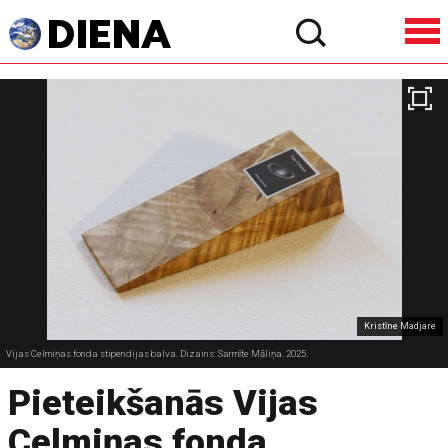
Kristīne Madjare
Vijas Celmiņas fonda stipendijas balva. Dizains: Sarmīte Māliņa. 2025.
Pieteikšanās Vijas
Celmiņas fonda