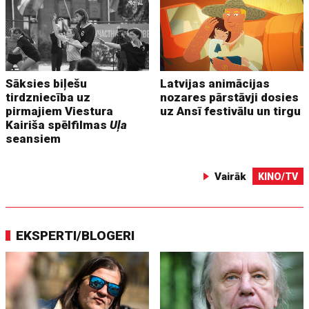
Sāksies biļešu
Latvijas animācijas
tirdzniecība uz
nozares pārstāvji dosies
pirmajiem Viestura
uz Ansī festivālu un tirgu
Kairiša spēlfilmas
Uļa
seansiem
Vairāk
KINO/TV
EKSPERTI/BLOGERI