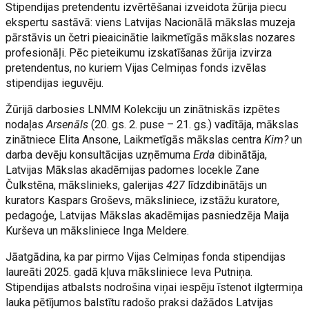
Stipendijas pretendentu izvērtēšanai izveidota žūrija piecu
ekspertu sastāvā: viens Latvijas Nacionālā mākslas muzeja
pārstāvis un četri pieaicinātie laikmetīgās mākslas nozares
profesionāļi. Pēc pieteikumu izskatīšanas žūrija izvirza
pretendentus, no kuriem Vijas Celmiņas fonds izvēlas
stipendijas ieguvēju.
Žūrijā darbosies LNMM Kolekciju un zinātniskās izpētes
nodaļas
Arsenāls
(20. gs. 2. puse – 21. gs.) vadītāja, mākslas
zinātniece Elita Ansone, Laikmetīgās mākslas centra
Kim?
un
darba devēju konsultācijas uzņēmuma
Erda
dibinātāja,
Latvijas Mākslas akadēmijas padomes locekle Zane
Čulkstēna, mākslinieks, galerijas
427
līdzdibinātājs un
kurators Kaspars Groševs, māksliniece, izstāžu kuratore,
pedagoģe, Latvijas Mākslas akadēmijas pasniedzēja Maija
Kurševa un māksliniece Inga Meldere.
Jāatgādina, ka par pirmo Vijas Celmiņas fonda stipendijas
laureāti 2025. gadā kļuva māksliniece Ieva Putniņa.
Stipendijas atbalsts nodrošina viņai iespēju īstenot ilgtermiņa
lauka pētījumos balstītu radošo praksi dažādos Latvijas