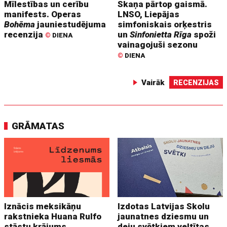
Mīlestības un cerību
Skaņa pārtop gaismā.
manifests. Operas
LNSO, Liepājas
Bohēma
jauniestudējuma
simfoniskais orķestris
recenzija
un
Sinfonietta Rīga
spoži
©
DIENA
vainagojuši sezonu
©
DIENA
Vairāk
RECENZIJAS
GRĀMATAS
Iznācis meksikāņu
Izdotas Latvijas Skolu
rakstnieka Huana Rulfo
jaunatnes dziesmu un
stāstu krājums
deju svētkiem veltītas