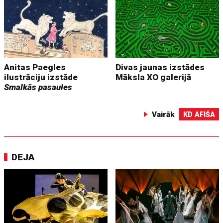
Anitas Paegles
Divas jaunas izstādes
ilustrāciju izstāde
Māksla XO galerijā
Smalkās pasaules
Vairāk
KD AFIŠA
DEJA