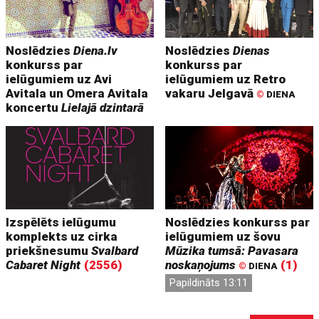
Noslēdzies
Diena.lv
Noslēdzies
Dienas
konkurss par
konkurss par
ielūgumiem uz Avi
ielūgumiem uz Retro
Avitala un Omera Avitala
vakaru Jelgavā
©
DIENA
koncertu
Lielajā dzintarā
Izspēlēts ielūgumu
Noslēdzies konkurss par
komplekts uz cirka
ielūgumiem uz šovu
priekšnesumu
Svalbard
Mūzika tumsā: Pavasara
Cabaret Night
(2556)
noskaņojums
(1)
©
DIENA
Papildināts 13:11