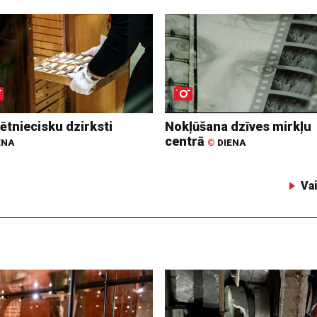
ētniecisku dzirksti
Nokļūšana dzīves mirkļu
centrā
ENA
©
DIENA
Va