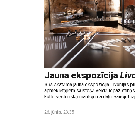
Jauna ekspozīcija
Livo
Būs skatāma jauna ekspozīcija Livonijas pi
apmeklētājiem saistošā veidā iepazīstinās 
kultūrvēsturiskā mantojuma daļu, vairojot izp
26. jūnijs, 23:35