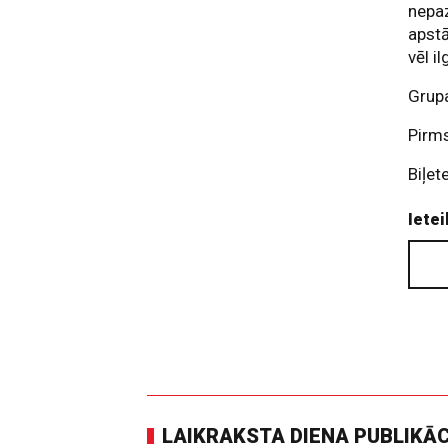
nepaz
apst
vēl il
Grupa
Pirms
Biļet
Ietei
LAIKRAKSTA DIENA PUBLIKĀ