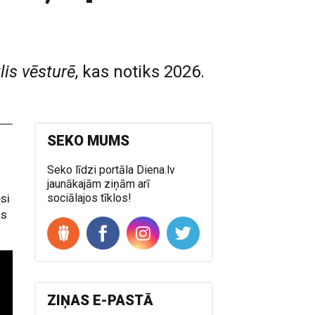
lis vēsturē
, kas notiks 2026.
SEKO MUMS
Seko līdzi portāla Diena.lv
jaunākajām ziņām arī
si
sociālajos tīklos!
ās
ZIŅAS E-PASTĀ