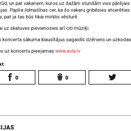
ūd, un par vakariem, kuros uz dažām stundām viss pārējais
ājas.
Papīra lidmašīnas
cer, ka šo vakaru gribēsies atcerēties
gi, pat ja tas būs tikai mirklis vēsturē.
i uz skatuves pievienosies arī citi mūziķi.
 koncerta sākuma klausītājus sagaidīs dzēriens un uzkodas
es uz koncertu pieejamas
www.aula.lv
kt
0
0
CIJAS