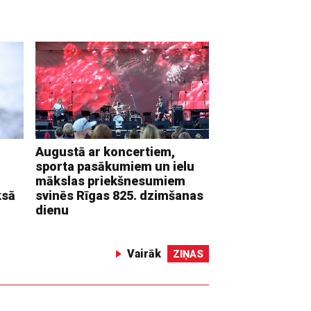
Augustā ar koncertiem,
sporta pasākumiem un ielu
mākslas priekšnesumiem
ksā
svinēs Rīgas 825. dzimšanas
dienu
Vairāk
ZIŅAS