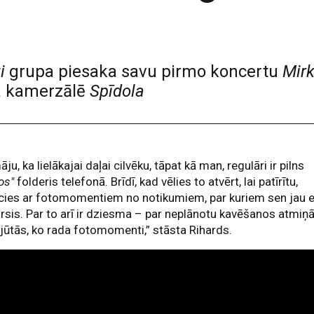
i
grupa piesaka savu pirmo koncertu
Mirk
la kamerzālē
Spīdola
ju, ka lielākajai daļai cilvēku, tāpat kā man, regulāri ir pilns
os"
folderis telefonā. Brīdī, kad vēlies to atvērt, lai patīrītu,
cies ar fotomomentiem no notikumiem, par kuriem sen jau e
rsis. Par to arī ir dziesma – par neplānotu kavēšanos atmiņ
jūtās, ko rada fotomomenti,” stāsta Rihards.