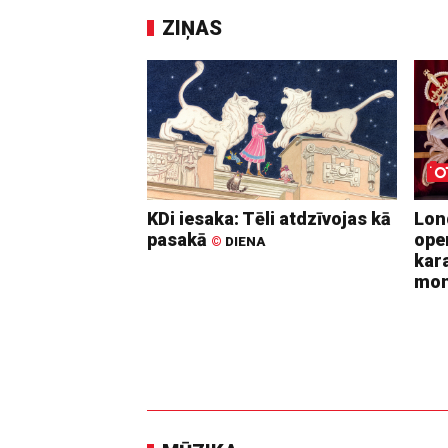
ZIŅAS
KDi iesaka: Tēli atdzīvojas kā
Lon
pasakā
ope
©
DIENA
kara
mo