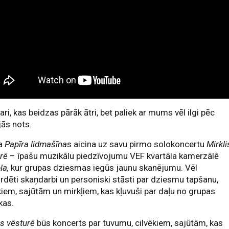
kari, kas beidzas pārāk ātri, bet paliek ar mums vēl ilgi pēc
ās nots.
a
Papīra lidmašīna
s aicina uz savu pirmo solokoncertu
Mirkli
rē
– īpašu muzikālu piedzīvojumu VEF kvartāla kamerzālē
la,
kur grupas dziesmas iegūs jaunu skanējumu. Vēl
rdēti skaņdarbi un personiski stāsti par dziesmu tapšanu,
kiem, sajūtām un mirkļiem, kas kļuvuši par daļu no grupas
kas.
is vēsturē
būs koncerts par tuvumu, cilvēkiem, sajūtām, kas