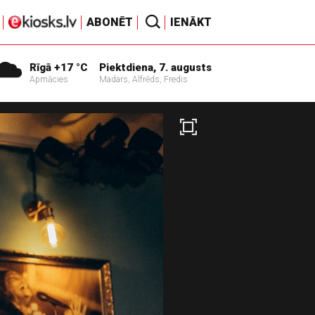
ABONĒT
IENĀKT
Rīgā +17 °C
Piektdiena, 7. augusts
Apmācies
Madars, Alfrēds, Fredis