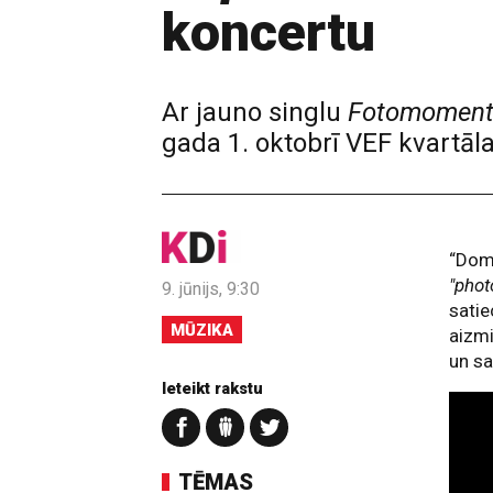
koncertu
Ar jauno singlu
Fotomoment
gada 1. oktobrī VEF kvartā
“Domā
"phot
9. jūnijs, 9:30
satie
MŪZIKA
aizmi
un sa
Ieteikt rakstu
TĒMAS