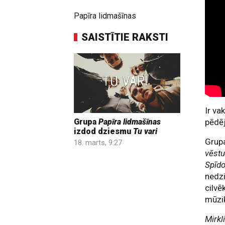
Papīra lidmašīnas
SAISTĪTIE RAKSTI
Ir va
pēdēj
Grupa
Papīra lidmašīnas
izdod dziesmu
Tu vari
Grup
18. marts, 9:27
vēstu
Spīdo
nedzi
cilvē
mūzi
Mirkl