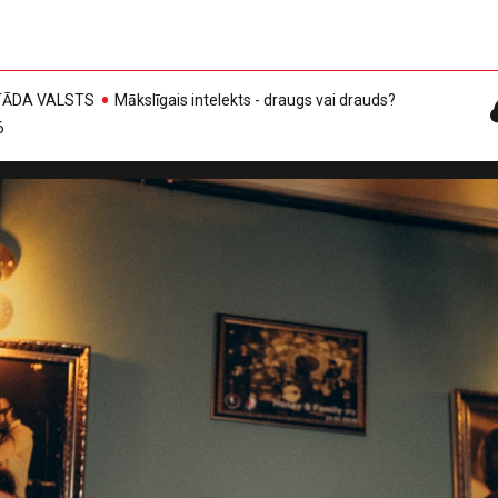
, TĀDA VALSTS
Mākslīgais intelekts - draugs vai drauds?
6