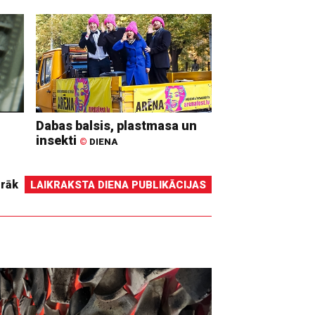
Dabas balsis, plastmasa un
insekti
©
DIENA
irāk
LAIKRAKSTA DIENA PUBLIKĀCIJAS