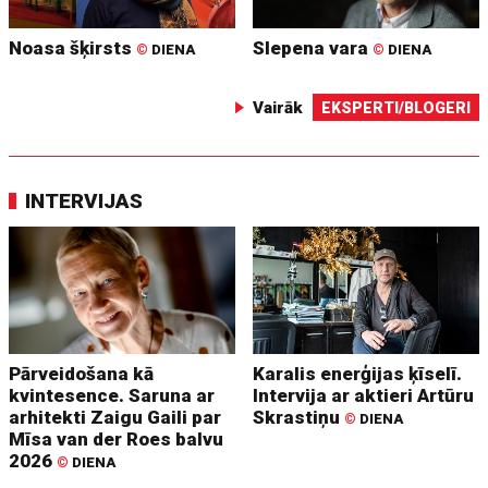
Noasa šķirsts
Slepena vara
©
DIENA
©
DIENA
Vairāk
EKSPERTI/BLOGERI
INTERVIJAS
Pārveidošana kā
Karalis enerģijas ķīselī.
kvintesence. Saruna ar
Intervija ar aktieri Artūru
arhitekti Zaigu Gaili par
Skrastiņu
©
DIENA
Mīsa van der Roes balvu
2026
©
DIENA