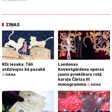
ZIŅAS
KDi iesaka: Tēli
Londonas
atdzīvojas kā pasakā
Koventgārdena operas
jauno priekškaru rotā
©
DIENA
karaļa Čārlza III
monogramma
©
DIENA