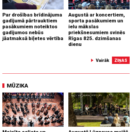
Par drošības brīdinājuma
Augustā ar koncertiem,
gadījumā pārtrauktiem
sporta pasākumiem un
pasākumiem noteiktos
ielu mākslas
gadījumos nebūs
priekšnesumiem svinēs
jāatmaksā biļetes vērtība
Rīgas 825. dzimšanas
dienu
Vairāk
ZIŅAS
MŪZIKA