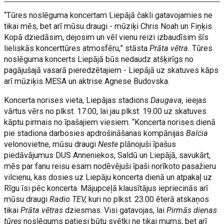
“Tūres noslēguma koncertam Liepājā čakli gatavojamies ne
tikai mēs, bet arī mūsu draugi - mūziķi Chris Noah un Fiņķis.
Kopā dziedāsim, dejosim un vēl vienu reizi izbaudīsim šīs
lieliskās koncerttūres atmosfēru,” stāsta
Prāta vētra.
Tūres
noslēguma koncerts Liepājā būs nedaudz atšķirīgs no
pagājušajā vasarā pieredzētajiem - Liepājā uz skatuves kāps
arī mūziķis MESA un aktrise Agnese Budovska.
Koncerta norises vieta, Liepājas stadions
Daugava,
ieejas
vārtus vērs no plkst. 17.00, lai jau plkst. 19.00 uz skatuves
kāptu pirmais no īpašajiem viesiem. “Koncerta norises dienā
pie stadiona darbosies apdrošināšanas kompānijas
Balcia
velonovietne, mūsu draugi
Neste
plānojuši īpašus
piedāvājumus DUS Anneniekos, Saldū un Liepājā, savukārt,
mēs par fanu reisu esam nodēvējuši īpaši norīkoto pasažieru
vilcienu, kas dosies uz Liepāju koncerta dienā un atpakaļ uz
Rīgu īsi pēc koncerta. Mājupceļā klausītājus iepriecinās arī
mūsu draugi
Radio TEV,
kuri no plkst. 23.00 ēterā atskaņos
tikai
Prāta vētras
dziesmas. Visi gatavojas, lai
Pirmās dienas
tūres
noslēgums patiesi būtu svētki ne tikai mums, bet arī