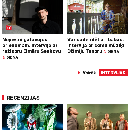
Nopietni gatavojos
Var sadzirdēt arī balsis.
briedumam. Intervija ar
Intervija ar somu mūziķi
režisoru Elmāru Seņkovu
Džimiju Tenoru
©
DIENA
©
DIENA
Vairāk
INTERVIJAS
RECENZIJAS