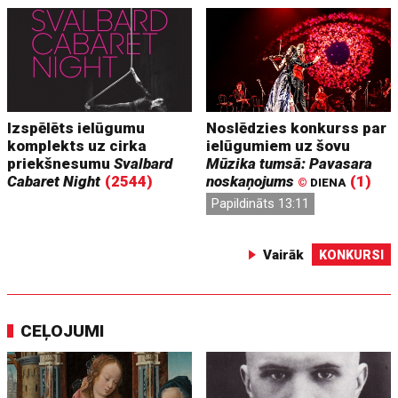
Izspēlēts ielūgumu
Noslēdzies konkurss par
komplekts uz cirka
ielūgumiem uz šovu
priekšnesumu
Svalbard
Mūzika tumsā: Pavasara
Cabaret Night
(2544)
noskaņojums
(1)
©
DIENA
Papildināts 13:11
Vairāk
KONKURSI
CEĻOJUMI