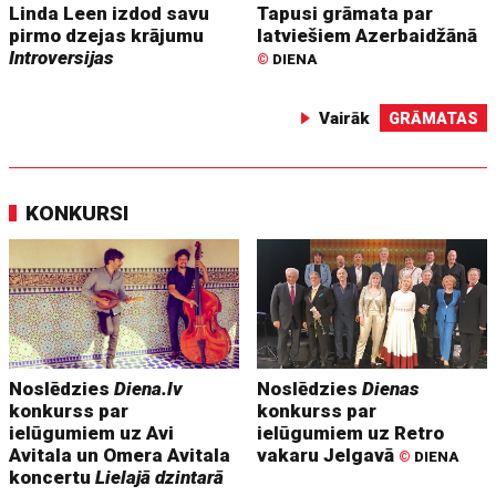
Linda Leen izdod savu
Tapusi grāmata par
pirmo dzejas krājumu
latviešiem Azerbaidžānā
Introversijas
©
DIENA
Vairāk
GRĀMATAS
KONKURSI
Noslēdzies
Diena.lv
Noslēdzies
Dienas
konkurss par
konkurss par
ielūgumiem uz Avi
ielūgumiem uz Retro
Avitala un Omera Avitala
vakaru Jelgavā
©
DIENA
koncertu
Lielajā dzintarā