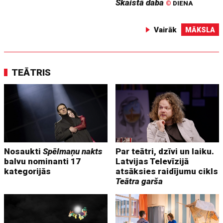
Skaistā daba
©
DIENA
Vairāk
MĀKSLA
TEĀTRIS
Nosaukti
Spēlmaņu nakts
Par teātri, dzīvi un laiku.
balvu nominanti 17
Latvijas Televīzijā
kategorijās
atsāksies raidījumu cikls
Teātra garša