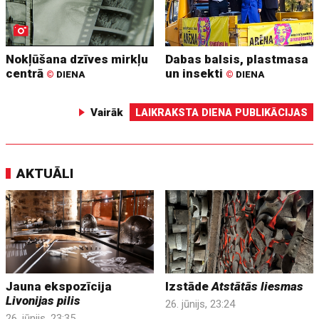
Nokļūšana dzīves mirkļu
Dabas balsis, plastmasa
centrā
un insekti
©
DIENA
©
DIENA
Vairāk
LAIKRAKSTA DIENA PUBLIKĀCIJAS
AKTUĀLI
Jauna ekspozīcija
Izstāde
Atstātās liesmas
Livonijas pilis
26. jūnijs, 23:24
26. jūnijs, 23:35