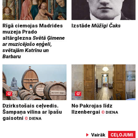
Rīgā ciemojas Madrides
Izstāde
Mūžīgi Čaks
muzeja Prado
altārglezna
Svētā Ģimene
ar muzicējošo eņģeli,
svētajām Katrīnu un
Barbaru
Dzirkstošais ceļvedis.
No Pakrojas līdz
Šampaņa vilina ar īpašu
Ilzenbergai
©
DIENA
gaisotni
©
DIENA
Vairāk
CEĻOJUMI