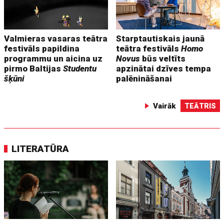
Valmieras vasaras teātra
Starptautiskais jaunā
festivāls papildina
teātra festivāls
Homo
programmu un aicina uz
Novus
būs veltīts
pirmo Baltijas
Studentu
apzinātai dzīves tempa
šķūni
palēnināšanai
Vairāk
TEĀTRIS
LITERATŪRA