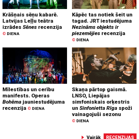
Krāšņais sēņu kabarē.
Kāpēc tas notiek šeit un
Latvijas Leļļu teātra
tagad. JRT iestudējuma
izrādes
Sēnes
recenzija
Nezināms objekts ir
piezemējies
recenzija
©
DIENA
©
DIENA
Mīlestības un cerību
Skaņa pārtop gaismā.
manifests. Operas
LNSO, Liepājas
Bohēma
jauniestudējuma
simfoniskais orķestris
recenzija
un
Sinfonietta Rīga
spoži
©
DIENA
vainagojuši sezonu
©
DIENA
Vairāk
RECENZIJAS