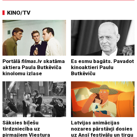
KINO/TV
Portālā
filmas.lv
skatāma
Es esmu bagāts. Pavadot
aktiera Paula Butkēviča
kinoaktieri Paulu
kinolomu izlase
Butkēviču
Sāksies biļešu
Latvijas animācijas
tirdzniecība uz
nozares pārstāvji dosies
pirmajiem Viestura
uz Ansī festivālu un tirgu