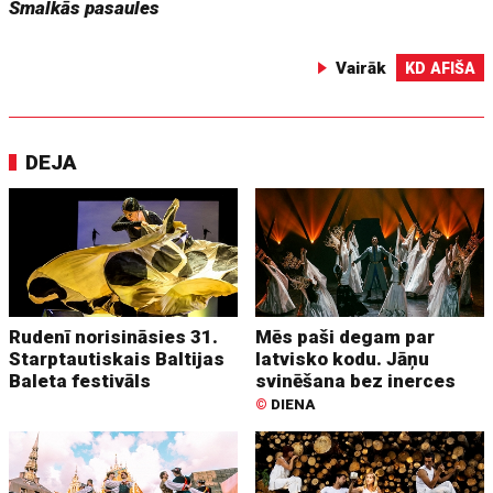
Smalkās pasaules
Vairāk
KD AFIŠA
DEJA
Rudenī norisināsies 31.
Mēs paši degam par
Starptautiskais Baltijas
latvisko kodu. Jāņu
Baleta festivāls
svinēšana bez inerces
©
DIENA