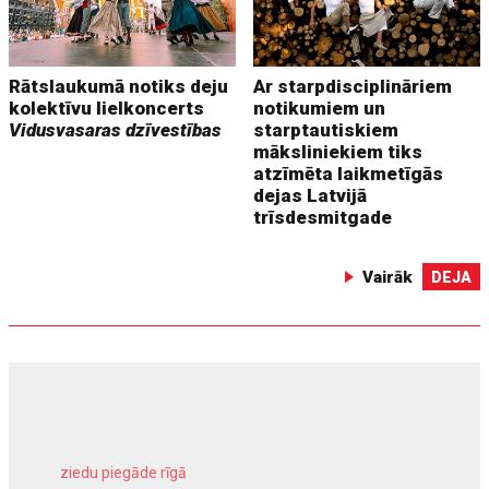
Rātslaukumā notiks deju
Ar starpdisciplināriem
kolektīvu lielkoncerts
notikumiem un
Vidusvasaras dzīvestības
starptautiskiem
māksliniekiem tiks
atzīmēta laikmetīgās
dejas Latvijā
trīsdesmitgade
Vairāk
DEJA
ziedu piegāde rīgā