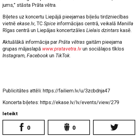
jums,” stāsta Prāta vētra.
Biļetes uz koncertu Liepājā pieejamas biļešu tirdzniecības
vietnē
ekase.lv
, TC
Spice
informācijas centrā, veikalā
Manilla
Rīgas centrā un Liepājas koncertzāles
Lielais dzintars
kasē.
Aktuālākā informācija par
Prāta vētras
gaitām pieejama
grupas mājaslapā
www.pratavetra.lv
un sociālajos tīklos
Instagram, Facebook
un
TikTok
.
Publicitātes attēli: https://failiem.lv/u/3zcbdnja47
Koncerta biļetes: https://ekase.lv/lv/events/view/279
Ieteikt
0
0