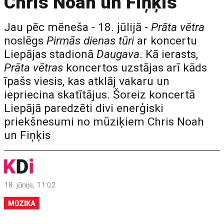
Chris Noah un Fiņķis
Jau pēc mēneša - 18. jūlijā -
Prāta vētra
noslēgs
Pirmās dienas tūri
ar koncertu
Liepājas stadionā
Daugava
. Kā ierasts,
Prāta vētras
koncertos uzstājas arī kāds
īpašs viesis, kas atklāj vakaru un
iepriecina skatītājus. Šoreiz koncertā
Liepājā paredzēti divi enerģiski
priekšnesumi no mūziķiem Chris Noah
un Fiņķis
18. jūnijs, 11:02
MŪZIKA