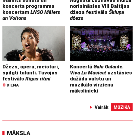
Mainīts solists un
Augustā Lūznavas muižā
koncerta programma
norisināsies VIII Baltijas
koncertam
LNSO Mālers
džeza festivāls
Škiuņa
un Voltons
džezs
Džezs, opera, meistari,
Koncertā
Gala Galante.
spilgti talanti. Tuvojas
Viva La Musica!
uzstāsies
festivāls
Rīgas ritmi
dažādu valstu un
muzikālo virzienu
©
DIENA
mākslinieki
Vairāk
MŪZIKA
MĀKSLA