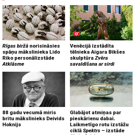
Rīgas biržā
norisināsies
Venēcijā izstādīta
spāņu mākslinieka Lido
tēlnieka Aigara Bikšes
Riko personālizstāde
skulptūra
Zvēra
Atklāsme
savaldīšana ar sirdi
88 gadu vecumā miris
Glabājot atmiņas par
britu mākslinieks Deivids
pieskārienu dabai.
Hoknijs
Laikmetīgo rotu izstāžu
ciklā
Spektrs
– izstāde