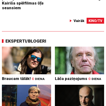
Kairiša spēlfilmas
Uļa
seansiem
Vairāk
KINO/TV
EKSPERTI/BLOGERI
Braucam tālāk!
Lāča paziņojums
©
DIENA
©
DIENA