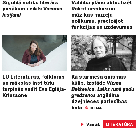
Siguldā notiks literārs
Valdība plāno aktualizēt
pasākumu cikls
Vasaras
Rakstniecības un
lasījumi
mūzikas muzeja
nolikumu, precizējot
funkcijas un uzdevumus
LU Literatūras, folkloras
Kā starmeša gaismas
un mākslas institūtu
kūlis. Izstāde
Vizma
turpinās vadīt Eva Eglāja-
Belševica. Laiks runā gadu
Kristsone
gredzenos
atgādina
dzejnieces patiesības
balsi
©
DIENA
Vairāk
LITERATŪRA