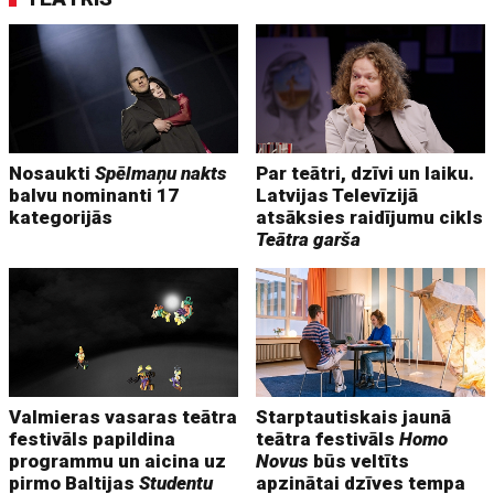
Nosaukti
Spēlmaņu nakts
Par teātri, dzīvi un laiku.
balvu nominanti 17
Latvijas Televīzijā
kategorijās
atsāksies raidījumu cikls
Teātra garša
Valmieras vasaras teātra
Starptautiskais jaunā
festivāls papildina
teātra festivāls
Homo
programmu un aicina uz
Novus
būs veltīts
pirmo Baltijas
Studentu
apzinātai dzīves tempa