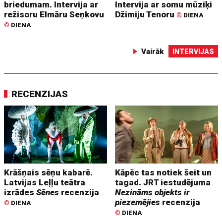
briedumam. Intervija ar
Intervija ar somu mūziķi
režisoru Elmāru Seņkovu
Džimiju Tenoru
©
DIENA
©
DIENA
Vairāk
INTERVIJAS
RECENZIJAS
Krāšņais sēņu kabarē.
Kāpēc tas notiek šeit un
Latvijas Leļļu teātra
tagad. JRT iestudējuma
izrādes
Sēnes
recenzija
Nezināms objekts ir
piezemējies
recenzija
©
DIENA
©
DIENA