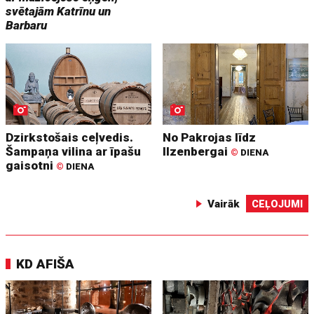
svētajām Katrīnu un
Barbaru
Dzirkstošais ceļvedis.
No Pakrojas līdz
Šampaņa vilina ar īpašu
Ilzenbergai
©
DIENA
gaisotni
©
DIENA
Vairāk
CEĻOJUMI
KD AFIŠA