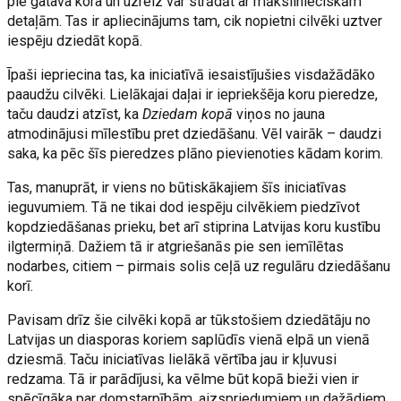
pie gatava kora un uzreiz var strādāt ar mākslinieciskām
detaļām. Tas ir apliecinājums tam, cik nopietni cilvēki uztver
iespēju dziedāt kopā.
Īpaši iepriecina tas, ka iniciatīvā iesaistījušies visdažādāko
paaudžu cilvēki. Lielākajai daļai ir iepriekšēja koru pieredze,
taču daudzi atzīst, ka
Dziedam kopā
viņos no jauna
atmodinājusi mīlestību pret dziedāšanu. Vēl vairāk – daudzi
saka, ka pēc šīs pieredzes plāno pievienoties kādam korim.
Tas, manuprāt, ir viens no būtiskākajiem šīs iniciatīvas
ieguvumiem. Tā ne tikai dod iespēju cilvēkiem piedzīvot
kopdziedāšanas prieku, bet arī stiprina Latvijas koru kustību
ilgtermiņā. Dažiem tā ir atgriešanās pie sen iemīlētas
nodarbes, citiem – pirmais solis ceļā uz regulāru dziedāšanu
korī.
Pavisam drīz šie cilvēki kopā ar tūkstošiem dziedātāju no
Latvijas un diasporas koriem saplūdīs vienā elpā un vienā
dziesmā. Taču iniciatīvas lielākā vērtība jau ir kļuvusi
redzama. Tā ir parādījusi, ka vēlme būt kopā bieži vien ir
spēcīgāka par domstarpībām, aizspriedumiem un dažādiem