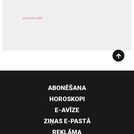
granulu katli
siltumsūknis
ABONĒŠANA
HOROSKOPI
E-AVĪZE
ZIŅAS E-PASTĀ
REKLĀMA