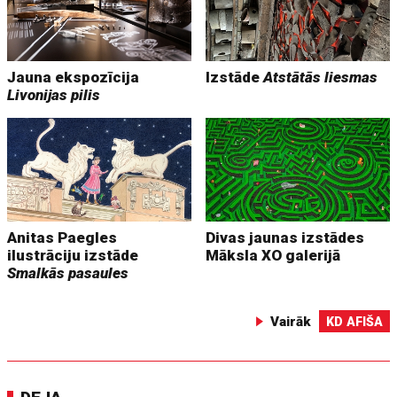
Jauna ekspozīcija
Izstāde
Atstātās liesmas
Livonijas pilis
Anitas Paegles
Divas jaunas izstādes
ilustrāciju izstāde
Māksla XO galerijā
Smalkās pasaules
Vairāk
KD AFIŠA