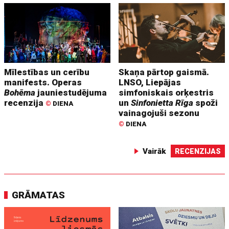
Mīlestības un cerību
Skaņa pārtop gaismā.
manifests. Operas
LNSO, Liepājas
Bohēma
jauniestudējuma
simfoniskais orķestris
recenzija
un
Sinfonietta Rīga
spoži
©
DIENA
vainagojuši sezonu
©
DIENA
Vairāk
RECENZIJAS
GRĀMATAS