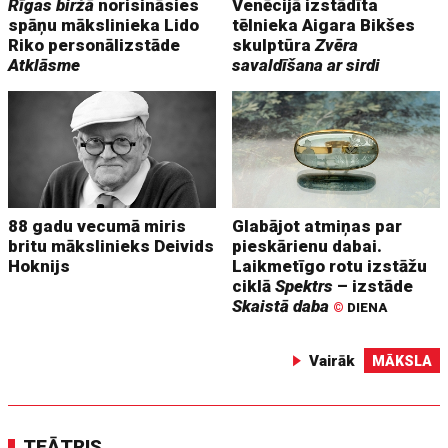
Rīgas biržā
norisināsies
Venēcijā izstādīta
spāņu mākslinieka Lido
tēlnieka Aigara Bikšes
Riko personālizstāde
skulptūra
Zvēra
Atklāsme
savaldīšana ar sirdi
88 gadu vecumā miris
Glabājot atmiņas par
britu mākslinieks Deivids
pieskārienu dabai.
Hoknijs
Laikmetīgo rotu izstāžu
ciklā
Spektrs
– izstāde
Skaistā daba
©
DIENA
Vairāk
MĀKSLA
TEĀTRIS