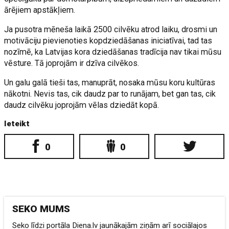
ārējiem apstākļiem.
Ja pusotra mēneša laikā 2500 cilvēku atrod laiku, drosmi un
motivāciju pievienoties kopdziedāšanas iniciatīvai, tad tas
nozīmē, ka Latvijas kora dziedāšanas tradīcija nav tikai mūsu
vēsture. Tā joprojām ir dzīva cilvēkos.
Un galu galā tieši tas, manuprāt, nosaka mūsu koru kultūras
nākotni. Nevis tas, cik daudz par to runājam, bet gan tas, cik
daudz cilvēku joprojām vēlas dziedāt kopā.
Ieteikt
0
0
SEKO MUMS
Seko līdzi portāla Diena.lv jaunākajām ziņām arī sociālajos