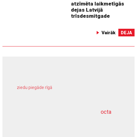
atzīmēta laikmetīgās
dejas Latvijā
trīsdesmitgade
Vairāk
DEJA
ziedu piegāde rīgā
meliorācijas darbi
octa
dziļurbums
kravu apdrošināšana