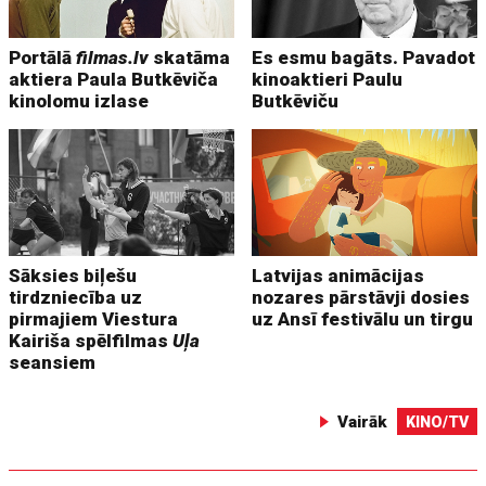
Portālā
filmas.lv
skatāma
Es esmu bagāts. Pavadot
aktiera Paula Butkēviča
kinoaktieri Paulu
kinolomu izlase
Butkēviču
Sāksies biļešu
Latvijas animācijas
tirdzniecība uz
nozares pārstāvji dosies
pirmajiem Viestura
uz Ansī festivālu un tirgu
Kairiša spēlfilmas
Uļa
seansiem
Vairāk
KINO/TV