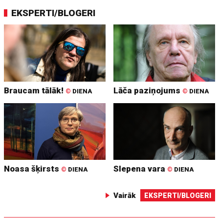
EKSPERTI/BLOGERI
Braucam tālāk!
Lāča paziņojums
©
DIENA
©
DIENA
Noasa šķirsts
Slepena vara
©
DIENA
©
DIENA
Vairāk
EKSPERTI/BLOGERI