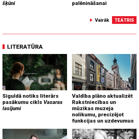
šķūni
palēnināšanai
Vairāk
TEĀTRIS
LITERATŪRA
Siguldā notiks literārs
Valdība plāno aktualizēt
pasākumu cikls
Vasaras
Rakstniecības un
lasījumi
mūzikas muzeja
nolikumu, precizējot
funkcijas un uzdevumus