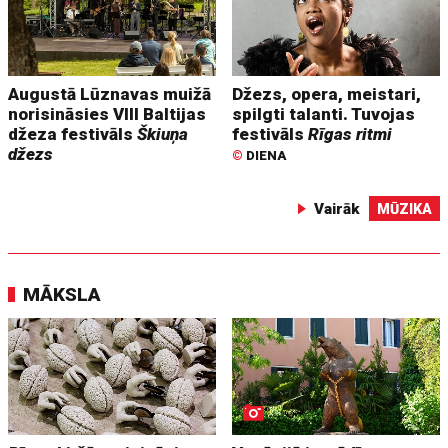
Augustā Lūznavas muižā
Džezs, opera, meistari,
norisināsies VIII Baltijas
spilgti talanti. Tuvojas
džeza festivāls
Škiuņa
festivāls
Rīgas ritmi
džezs
©
DIENA
Vairāk
MŪZIKA
MĀKSLA