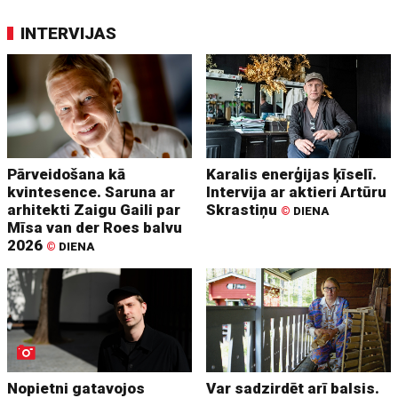
INTERVIJAS
Pārveidošana kā
Karalis enerģijas ķīselī.
kvintesence. Saruna ar
Intervija ar aktieri Artūru
arhitekti Zaigu Gaili par
Skrastiņu
©
DIENA
Mīsa van der Roes balvu
2026
©
DIENA
Nopietni gatavojos
Var sadzirdēt arī balsis.