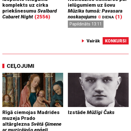
komplekts uz cirka
ielūgumiem uz šovu
priekšnesumu
Svalbard
Mūzika tumsā: Pavasara
Cabaret Night
(2556)
noskaņojums
(1)
©
DIENA
Papildināts 13:11
Vairāk
KONKURSI
CEĻOJUMI
Rīgā ciemojas Madrides
Izstāde
Mūžīgi Čaks
muzeja Prado
altārglezna
Svētā Ģimene
ar muzicējošo eņģeli,