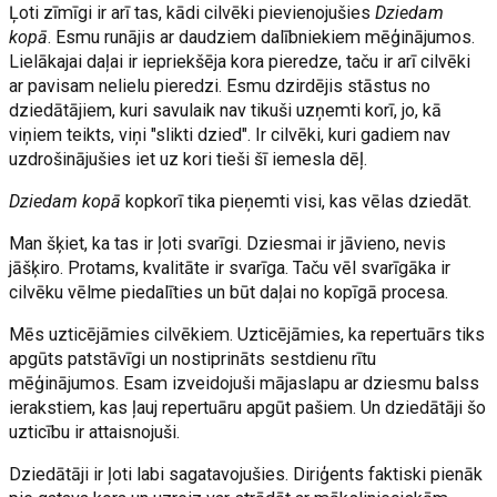
Ļoti zīmīgi ir arī tas, kādi cilvēki pievienojušies
Dziedam
kopā
. Esmu runājis ar daudziem dalībniekiem mēģinājumos.
Lielākajai daļai ir iepriekšēja kora pieredze, taču ir arī cilvēki
ar pavisam nelielu pieredzi. Esmu dzirdējis stāstus no
dziedātājiem, kuri savulaik nav tikuši uzņemti korī, jo, kā
viņiem teikts, viņi "slikti dzied". Ir cilvēki, kuri gadiem nav
uzdrošinājušies iet uz kori tieši šī iemesla dēļ.
Dziedam kopā
kopkorī tika pieņemti visi, kas vēlas dziedāt.
Man šķiet, ka tas ir ļoti svarīgi. Dziesmai ir jāvieno, nevis
jāšķiro. Protams, kvalitāte ir svarīga. Taču vēl svarīgāka ir
cilvēku vēlme piedalīties un būt daļai no kopīgā procesa.
Mēs uzticējāmies cilvēkiem. Uzticējāmies, ka repertuārs tiks
apgūts patstāvīgi un nostiprināts sestdienu rītu
mēģinājumos. Esam izveidojuši mājaslapu ar dziesmu balss
ierakstiem, kas ļauj repertuāru apgūt pašiem. Un dziedātāji šo
uzticību ir attaisnojuši.
Dziedātāji ir ļoti labi sagatavojušies. Diriģents faktiski pienāk