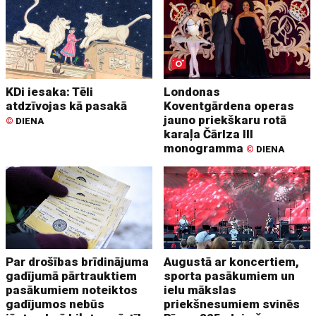
KDi iesaka: Tēli
Londonas
atdzīvojas kā pasakā
Koventgārdena operas
jauno priekškaru rotā
©
DIENA
karaļa Čārlza III
monogramma
©
DIENA
Par drošības brīdinājuma
Augustā ar koncertiem,
gadījumā pārtrauktiem
sporta pasākumiem un
pasākumiem noteiktos
ielu mākslas
gadījumos nebūs
priekšnesumiem svinēs