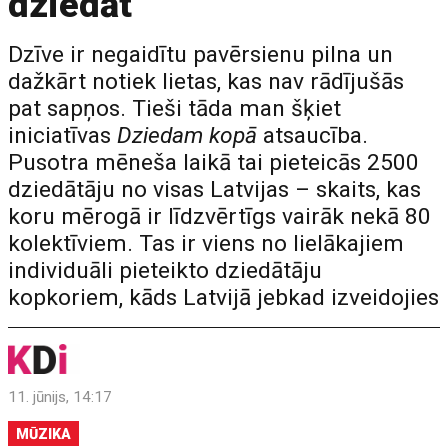
dziedāt
Dzīve ir negaidītu pavērsienu pilna un
dažkārt notiek lietas, kas nav rādījušās
pat sapņos. Tieši tāda man šķiet
iniciatīvas
Dziedam kopā
atsaucība.
Pusotra mēneša laikā tai pieteicās 2500
dziedātāju no visas Latvijas – skaits, kas
koru mērogā ir līdzvērtīgs vairāk nekā 80
kolektīviem. Tas ir viens no lielākajiem
individuāli pieteikto dziedātāju
kopkoriem, kāds Latvijā jebkad izveidojies
11. jūnijs, 14:17
MŪZIKA