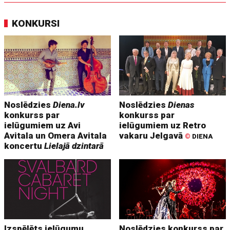
KONKURSI
Noslēdzies
Diena.lv
Noslēdzies
Dienas
konkurss par
konkurss par
ielūgumiem uz Avi
ielūgumiem uz Retro
Avitala un Omera Avitala
vakaru Jelgavā
©
DIENA
koncertu
Lielajā dzintarā
Izspēlēts ielūgumu
Noslēdzies konkurss par