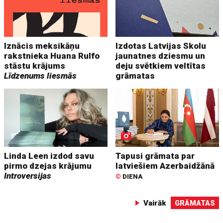
Iznācis meksikāņu
Izdotas Latvijas Skolu
rakstnieka Huana Rulfo
jaunatnes dziesmu un
stāstu krājums
deju svētkiem veltītas
Līdzenums liesmās
grāmatas
Linda Leen izdod savu
Tapusi grāmata par
pirmo dzejas krājumu
latviešiem Azerbaidžānā
Introversijas
©
DIENA
Vairāk
GRĀMATAS