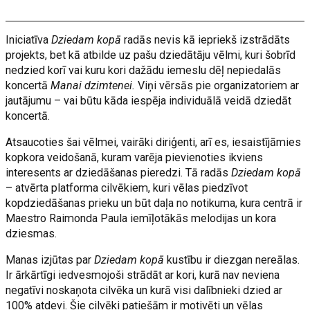
Iniciatīva
Dziedam kopā
radās nevis kā iepriekš izstrādāts
projekts, bet kā atbilde uz pašu dziedātāju vēlmi, kuri šobrīd
nedzied korī vai kuru kori dažādu iemeslu dēļ nepiedalās
koncertā
Manai dzimtenei.
Viņi vērsās pie organizatoriem ar
jautājumu – vai būtu kāda iespēja individuālā veidā dziedāt
koncertā.
Atsaucoties šai vēlmei, vairāki diriģenti, arī es, iesaistījāmies
kopkora veidošanā, kuram varēja pievienoties ikviens
interesents ar dziedāšanas pieredzi. Tā radās
Dziedam kopā
– atvērta platforma cilvēkiem, kuri vēlas piedzīvot
kopdziedāšanas prieku un būt daļa no notikuma, kura centrā ir
Maestro Raimonda Paula iemīļotākās melodijas un kora
dziesmas.
Manas izjūtas par
Dziedam kopā
kustību ir diezgan nereālas.
Ir ārkārtīgi iedvesmojoši strādāt ar kori, kurā nav neviena
negatīvi noskaņota cilvēka un kurā visi dalībnieki dzied ar
100% atdevi. Šie cilvēki patiešām ir motivēti un vēlas