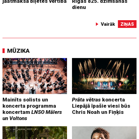
jāatmaksā biļetes vērtība
Rīgas 825. dzimšanas
dienu
Vairāk
ZIŅAS
MŪZIKA
Mainīts solists un
Prāta vētras
koncerta
koncerta programma
Liepājā īpašie viesi būs
koncertam
LNSO Mālers
Chris Noah un Fiņķis
un Voltons