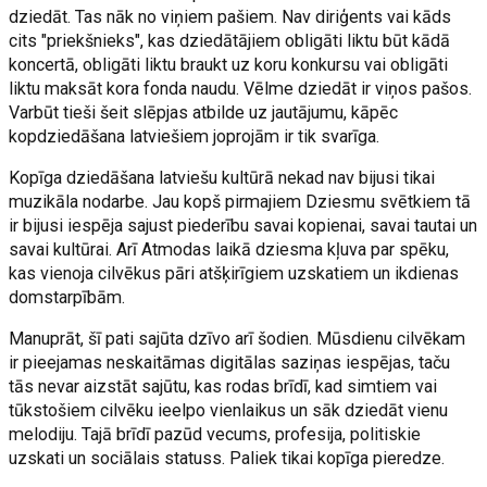
dziedāt. Tas nāk no viņiem pašiem. Nav diriģents vai kāds
cits "priekšnieks", kas dziedātājiem obligāti liktu būt kādā
koncertā, obligāti liktu braukt uz koru konkursu vai obligāti
liktu maksāt kora fonda naudu. Vēlme dziedāt ir viņos pašos.
Varbūt tieši šeit slēpjas atbilde uz jautājumu, kāpēc
kopdziedāšana latviešiem joprojām ir tik svarīga.
Kopīga dziedāšana latviešu kultūrā nekad nav bijusi tikai
muzikāla nodarbe. Jau kopš pirmajiem Dziesmu svētkiem tā
ir bijusi iespēja sajust piederību savai kopienai, savai tautai un
savai kultūrai. Arī Atmodas laikā dziesma kļuva par spēku,
kas vienoja cilvēkus pāri atšķirīgiem uzskatiem un ikdienas
domstarpībām.
Manuprāt, šī pati sajūta dzīvo arī šodien. Mūsdienu cilvēkam
ir pieejamas neskaitāmas digitālas saziņas iespējas, taču
tās nevar aizstāt sajūtu, kas rodas brīdī, kad simtiem vai
tūkstošiem cilvēku ieelpo vienlaikus un sāk dziedāt vienu
melodiju. Tajā brīdī pazūd vecums, profesija, politiskie
uzskati un sociālais statuss. Paliek tikai kopīga pieredze.