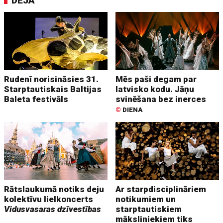
DEJA
Rudenī norisināsies 31.
Mēs paši degam par
Starptautiskais Baltijas
latvisko kodu. Jāņu
Baleta festivāls
svinēšana bez inerces
©
DIENA
Rātslaukumā notiks deju
Ar starpdisciplināriem
kolektīvu lielkoncerts
notikumiem un
Vidusvasaras dzīvestības
starptautiskiem
māksliniekiem tiks