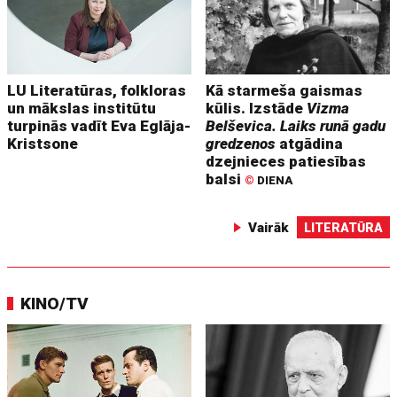
LU Literatūras, folkloras
Kā starmeša gaismas
un mākslas institūtu
kūlis. Izstāde
Vizma
turpinās vadīt Eva Eglāja-
Belševica. Laiks runā gadu
Kristsone
gredzenos
atgādina
dzejnieces patiesības
balsi
©
DIENA
Vairāk
LITERATŪRA
KINO/TV