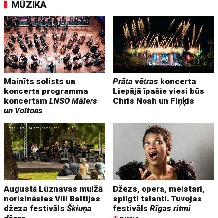
MŪZIKA
Mainīts solists un
Prāta vētras
koncerta
koncerta programma
Liepājā īpašie viesi būs
koncertam
LNSO Mālers
Chris Noah un Fiņķis
un Voltons
Augustā Lūznavas muižā
Džezs, opera, meistari,
norisināsies VIII Baltijas
spilgti talanti. Tuvojas
džeza festivāls
Škiuņa
festivāls
Rīgas ritmi