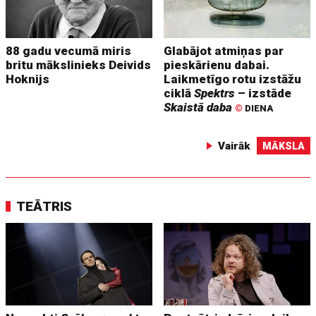
88 gadu vecumā miris
Glabājot atmiņas par
britu mākslinieks Deivids
pieskārienu dabai.
Hoknijs
Laikmetīgo rotu izstāžu
ciklā
Spektrs
– izstāde
Skaistā daba
©
DIENA
Vairāk
MĀKSLA
TEĀTRIS