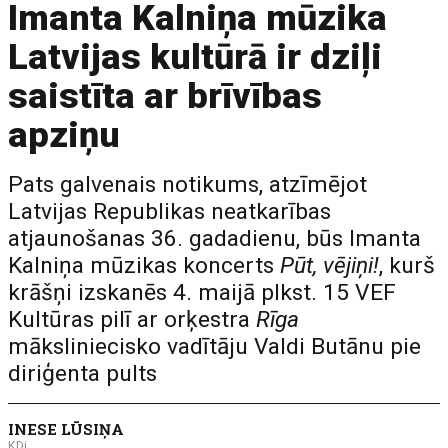
Imanta Kalniņa mūzika
Latvijas kultūrā ir dziļi
saistīta ar brīvības
apziņu
Pats galvenais notikums, atzīmējot
Latvijas Republikas neatkarības
atjaunošanas 36. gadadienu, būs Imanta
Kalniņa mūzikas koncerts
Pūt, vējiņi!
, kurš
krāšņi izskanēs 4. maijā plkst. 15 VEF
Kultūras pilī ar orķestra
Rīga
māksliniecisko vadītāju Valdi Butānu pie
diriģenta pults
INESE LŪSIŅA
KDi