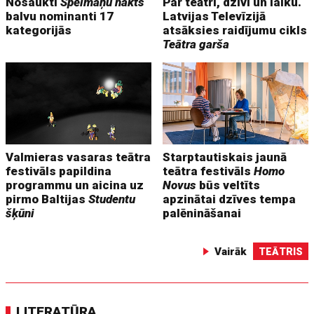
Nosaukti
Spēlmaņu nakts
Par teātri, dzīvi un laiku.
balvu nominanti 17
Latvijas Televīzijā
kategorijās
atsāksies raidījumu cikls
Teātra garša
Valmieras vasaras teātra
Starptautiskais jaunā
festivāls papildina
teātra festivāls
Homo
programmu un aicina uz
Novus
būs veltīts
pirmo Baltijas
Studentu
apzinātai dzīves tempa
šķūni
palēnināšanai
Vairāk
TEĀTRIS
LITERATŪRA