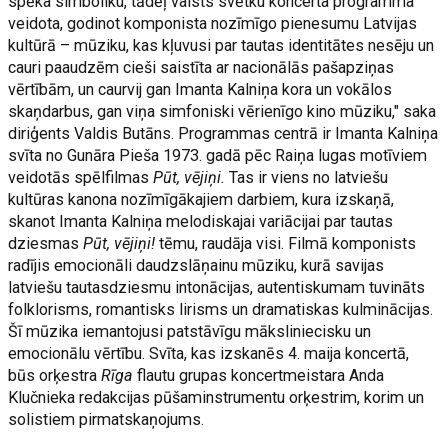
spēka simboliku, tādēļ valsts svētku koncerta programma
veidota, godinot komponista nozīmīgo pienesumu Latvijas
kultūrā – mūziku, kas kļuvusi par tautas identitātes nesēju un
cauri paaudzēm cieši saistīta ar nacionālās pašapziņas
vērtībām, un caurvij gan Imanta Kalniņa kora un vokālos
skaņdarbus, gan viņa simfoniski vērienīgo kino mūziku," saka
diriģents Valdis Butāns. Programmas centrā ir Imanta Kalniņa
svīta no Gunāra Pieša 1973. gadā pēc Raiņa lugas motīviem
veidotās spēlfilmas
Pūt, vējiņi.
Tas ir viens no latviešu
kultūras kanona nozīmīgākajiem darbiem, kura izskaņā,
skanot Imanta Kalniņa melodiskajai variācijai par tautas
dziesmas
Pūt, vējiņi!
tēmu, raudāja visi. Filmā komponists
radījis emocionāli daudzslāņainu mūziku, kurā savijas
latviešu tautasdziesmu intonācijas, autentiskumam tuvināts
folklorisms, romantisks lirisms un dramatiskas kulminācijas.
Šī mūzika iemantojusi patstāvīgu māksliniecisku un
emocionālu vērtību. Svīta, kas izskanēs 4. maija koncertā,
būs orķestra
Rīga
flautu grupas koncertmeistara Anda
Klučnieka redakcijas pūšaminstrumentu orķestrim, korim un
solistiem pirmatskaņojums.