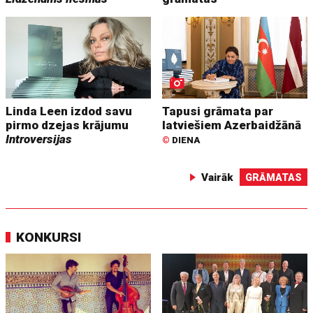
Linda Leen izdod savu
Tapusi grāmata par
pirmo dzejas krājumu
latviešiem Azerbaidžānā
Introversijas
©
DIENA
Vairāk
GRĀMATAS
KONKURSI