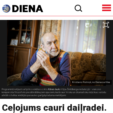
Kristians Putniņš, no Dienas arhīva
Programmā iekļauts arī pilns vokālais cikls
Kārais lauks
Viļņa Šmīdberga redakcijā – viens no
komponista filozofiski piesātinātākajiem opusiem, kurā caur lirisku un dramatisku mūzikas valodu
atklāti cilvēka iekšējās pasaules garīgā plašuma meklējumi
Ceļojums cauri daiļradei.