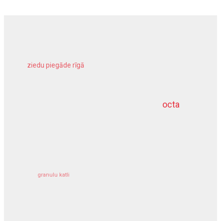
ziedu piegāde rīgā
meliorācijas darbi
octa
dziļurbums
kravu apdrošināšana
granulu katli
siltumsūknis