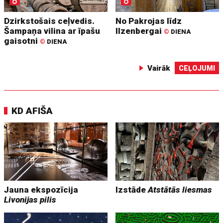
Dzirkstošais ceļvedis.
No Pakrojas līdz
Šampaņa vilina ar īpašu
Ilzenbergai
©
DIENA
gaisotni
©
DIENA
Vairāk
CEĻOJUMI
KD AFIŠA
Jauna ekspozīcija
Izstāde
Atstātās liesmas
Livonijas pilis