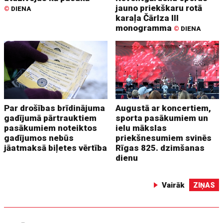
jauno priekškaru rotā
©
DIENA
karaļa Čārlza III
monogramma
©
DIENA
Par drošības brīdinājuma
Augustā ar koncertiem,
gadījumā pārtrauktiem
sporta pasākumiem un
pasākumiem noteiktos
ielu mākslas
gadījumos nebūs
priekšnesumiem svinēs
jāatmaksā biļetes vērtība
Rīgas 825. dzimšanas
dienu
Vairāk
ZIŅAS