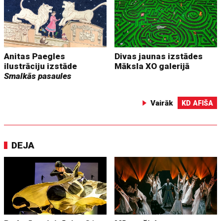
Anitas Paegles
Divas jaunas izstādes
ilustrāciju izstāde
Māksla XO galerijā
Smalkās pasaules
Vairāk
KD AFIŠA
DEJA