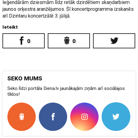
leģendārām dziesmām līdz retāk dzirdētiem skaņdarbiem
jaunos orķestra aranžējumos. Šī koncertprogramma izskanēs
arī Dzintaru koncertzālē 3. jūlijā.
Ieteikt
0
0
SEKO MUMS
Seko līdzi portāla Diena.lv jaunākajām ziņām arī sociālajos
tīklos!