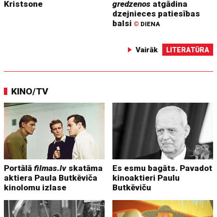
Kristsone
gredzenos
atgādina
dzejnieces patiesības
balsi
©
DIENA
Vairāk
LITERATŪRA
KINO/TV
Portālā
filmas.lv
skatāma
Es esmu bagāts. Pavadot
aktiera Paula Butkēviča
kinoaktieri Paulu
kinolomu izlase
Butkēviču