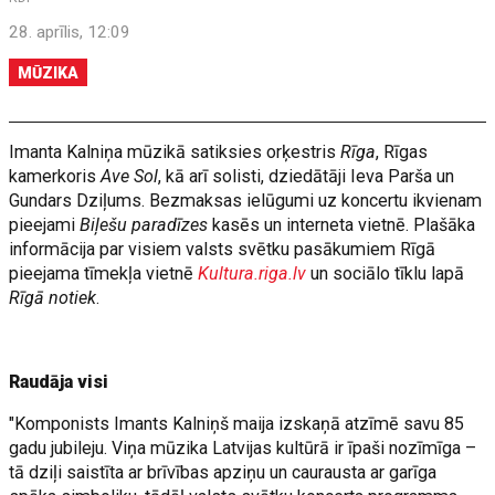
28. aprīlis, 12:09
MŪZIKA
Imanta Kalniņa mūzikā satiksies orķestris
Rīga
, Rīgas
kamerkoris
Ave Sol
, kā arī solisti, dziedātāji Ieva Parša un
Gundars Dziļums. Bezmaksas ielūgumi uz koncertu ikvienam
pieejami
Biļešu paradīzes
kasēs un interneta vietnē. Plašāka
informācija par visiem valsts svētku pasākumiem Rīgā
pieejama tīmekļa vietnē
Kultura.riga.lv
un sociālo tīklu lapā
Rīgā notiek
.
Raudāja visi
"Komponists Imants Kalniņš maija izskaņā atzīmē savu 85
gadu jubileju. Viņa mūzika Latvijas kultūrā ir īpaši nozīmīga –
tā dziļi saistīta ar brīvības apziņu un caurausta ar garīga