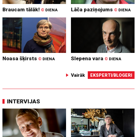
Braucam tālāk!
Lāča paziņojums
©
DIENA
©
DIENA
Noasa šķirsts
Slepena vara
©
DIENA
©
DIENA
Vairāk
EKSPERTI/BLOGERI
INTERVIJAS