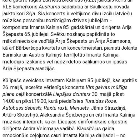
RLB kamerkoris
Austrums
sadarbībā ar Saulkrastu novada
jaukto kori
Sēja.
Šis koncerts ir veltījums divu izcilu latviešu
mūzikas personību nozīmīgām dzīves jubilejām –
komponista Imanta Kalniņa 85. gadskārtai un diriģenta Ārija
Šķepasta 65. jubilejai. Svētku noskaņu papildinās to
mākslinieciskie vadītāji Ārijs Šķepasts un Ārijs Ādamsons,
kā arī Bārberšopa kvartets un koncertmeistari, pianisti Jolanta
Barinska un Austris Kalniņš. Iemīļotās Imanta Kalniņa
melodijas izskanēs vēl nedzirdētos salikumos un īpašās
Ārija Šķepasta aranžijās.
Kā īpašs sveiciens Imantam Kalniņam 85. jubilejā, kas apritēs
26. maijā, iecerēts vērienīgs koncerts
Virs galvas mūžīgs
piena ceļš
koncertzālē
Liepājas dzintars
30. maijā plkst.
14.00 un plkst.19.00, kurā piedalīsies
Turaidas Roze,
Autobuss debesīs, Raxtu raxti, Menuets,
Jānis Strazdiņš,
Artūrs Skrastiņš, Aleksandra Špicberga un citi Imanta Kalniņa
mūzikas interpreti, kā arī Liepājas simfoniskais orķestris
diriģenta Andra Veismaņa vadībā. Klausītājus gaida
emocionāls ceļojums cauri Imanta Kalniņa daiļradei – no