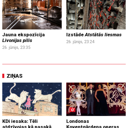
Jauna ekspozīcija
Izstāde
Atstātās liesmas
Livonijas pilis
26. jūnijs, 23:24
26. jūnijs, 23:35
ZIŅAS
KDi iesaka: Tēli
Londonas
atdzīvojas kā pasakā
Koventgārdena operas