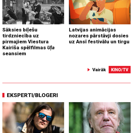
Sāksies biļešu
Latvijas animācijas
tirdzniecība uz
nozares pārstāvji dosies
pirmajiem Viestura
uz Ansī festivālu un tirgu
Kairiša spēlfilmas
Uļa
seansiem
Vairāk
KINO/TV
EKSPERTI/BLOGERI