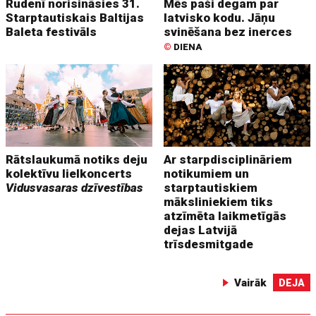
Rudenī norisināsies 31.
Mēs paši degam par
Starptautiskais Baltijas
latvisko kodu. Jāņu
Baleta festivāls
svinēšana bez inerces
©
DIENA
Rātslaukumā notiks deju
Ar starpdisciplināriem
kolektīvu lielkoncerts
notikumiem un
Vidusvasaras dzīvestības
starptautiskiem
māksliniekiem tiks
atzīmēta laikmetīgās
dejas Latvijā
trīsdesmitgade
Vairāk
DEJA