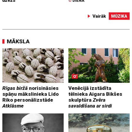
džezs
©
DIENA
Vairāk
MŪZIKA
MĀKSLA
Rīgas biržā
norisināsies
Venēcijā izstādīta
spāņu mākslinieka Lido
tēlnieka Aigara Bikšes
Riko personālizstāde
skulptūra
Zvēra
Atklāsme
savaldīšana ar sirdi