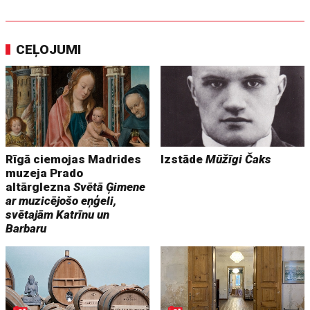
CEĻOJUMI
Rīgā ciemojas Madrides
Izstāde
Mūžīgi Čaks
muzeja Prado
altārglezna
Svētā Ģimene
ar muzicējošo eņģeli,
svētajām Katrīnu un
Barbaru