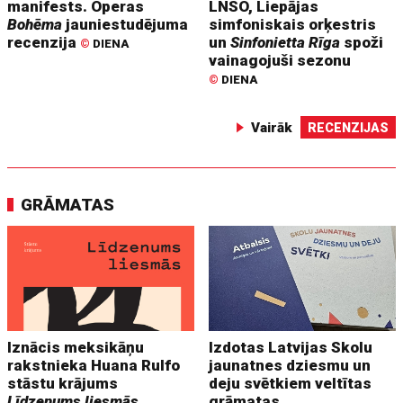
manifests. Operas
LNSO, Liepājas
Bohēma
jauniestudējuma
simfoniskais orķestris
recenzija
un
Sinfonietta Rīga
spoži
©
DIENA
vainagojuši sezonu
©
DIENA
Vairāk
RECENZIJAS
GRĀMATAS
Iznācis meksikāņu
Izdotas Latvijas Skolu
rakstnieka Huana Rulfo
jaunatnes dziesmu un
stāstu krājums
deju svētkiem veltītas
Līdzenums liesmās
grāmatas