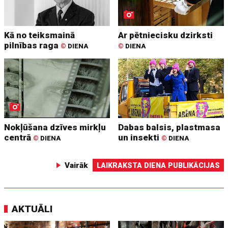
Kā no teiksmainā
Ar pētniecisku dzirksti
pilnības raga
©
DIENA
©
DIENA
Nokļūšana dzīves mirkļu
Dabas balsis, plastmasa
centrā
un insekti
©
DIENA
©
DIENA
Vairāk
LAIKRAKSTA DIENA PUBLIKĀCIJAS
AKTUĀLI