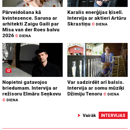
Pārveidošana kā
Karalis enerģijas ķīselī.
kvintesence. Saruna ar
Intervija ar aktieri Artūru
arhitekti Zaigu Gaili par
Skrastiņu
©
DIENA
Mīsa van der Roes balvu
2026
©
DIENA
Nopietni gatavojos
Var sadzirdēt arī balsis.
briedumam. Intervija ar
Intervija ar somu mūziķi
režisoru Elmāru Seņkovu
Džimiju Tenoru
©
DIENA
©
DIENA
Vairāk
INTERVIJAS