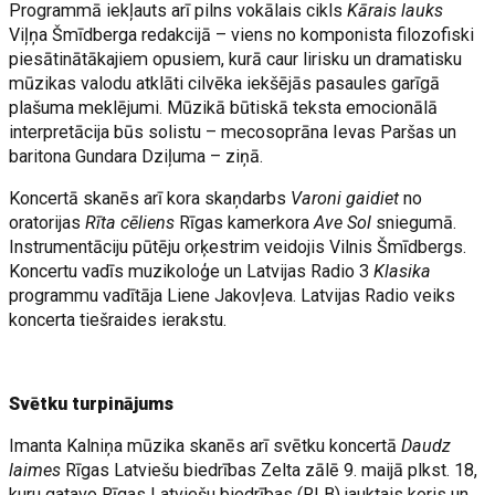
Programmā iekļauts arī pilns vokālais cikls
Kārais lauks
Viļņa Šmīdberga redakcijā – viens no komponista filozofiski
piesātinātākajiem opusiem, kurā caur lirisku un dramatisku
mūzikas valodu atklāti cilvēka iekšējās pasaules garīgā
plašuma meklējumi. Mūzikā būtiskā teksta emocionālā
interpretācija būs solistu – mecosoprāna Ievas Paršas un
baritona Gundara Dziļuma – ziņā.
Koncertā skanēs arī kora skaņdarbs
Varoni gaidiet
no
oratorijas
Rīta cēliens
Rīgas kamerkora
Ave Sol
sniegumā.
Instrumentāciju pūtēju orķestrim veidojis Vilnis Šmīdbergs.
Koncertu vadīs muzikoloģe un Latvijas Radio 3
Klasika
programmu vadītāja Liene Jakovļeva. Latvijas Radio veiks
koncerta tiešraides ierakstu.
Svētku turpinājums
Imanta Kalniņa mūzika skanēs arī svētku koncertā
Daudz
laimes
Rīgas Latviešu biedrības Zelta zālē 9. maijā plkst. 18,
kuru gatavo Rīgas Latviešu biedrības (RLB) jauktais koris un