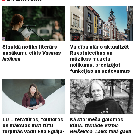
Siguldā notiks literārs
Valdība plāno aktualizēt
pasākumu cikls
Vasaras
Rakstniecības un
lasījumi
mūzikas muzeja
nolikumu, precizējot
funkcijas un uzdevumus
LU Literatūras, folkloras
Kā starmeša gaismas
un mākslas institūtu
kūlis. Izstāde
Vizma
turpinās vadīt Eva Eglāja-
Belševica. Laiks runā gadu