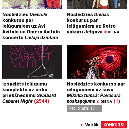
Noslēdzies
Diena.lv
Noslēdzies
Dienas
konkurss par
konkurss par
ielūgumiem uz Avi
ielūgumiem uz Retro
Avitala un Omera Avitala
vakaru Jelgavā
©
DIENA
koncertu
Lielajā dzintarā
Izspēlēts ielūgumu
Noslēdzies konkurss par
komplekts uz cirka
ielūgumiem uz šovu
priekšnesumu
Svalbard
Mūzika tumsā: Pavasara
Cabaret Night
(2544)
noskaņojums
(1)
©
DIENA
Papildināts 13:11
Vairāk
KONKURSI