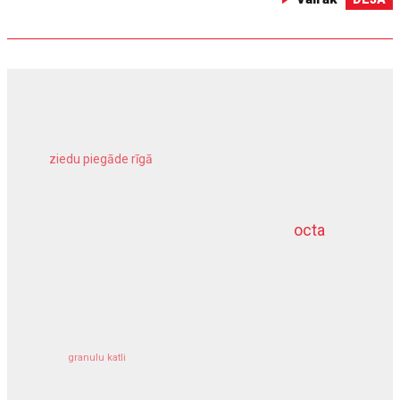
ziedu piegāde rīgā
meliorācijas darbi
octa
dziļurbums
kravu apdrošināšana
granulu katli
siltumsūknis