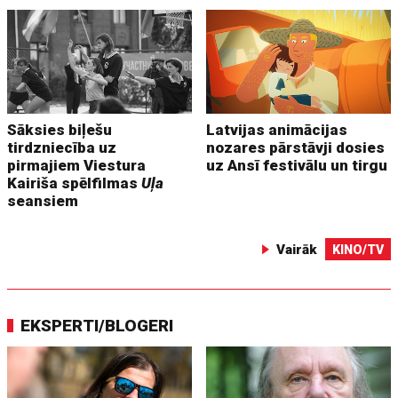
Sāksies biļešu
Latvijas animācijas
tirdzniecība uz
nozares pārstāvji dosies
pirmajiem Viestura
uz Ansī festivālu un tirgu
Kairiša spēlfilmas
Uļa
seansiem
Vairāk
KINO/TV
EKSPERTI/BLOGERI