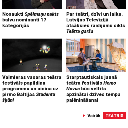
Nosaukti
Spēlmaņu nakts
Par teātri, dzīvi un laiku.
balvu nominanti 17
Latvijas Televīzijā
kategorijās
atsāksies raidījumu cikls
Teātra garša
Valmieras vasaras teātra
Starptautiskais jaunā
festivāls papildina
teātra festivāls
Homo
programmu un aicina uz
Novus
būs veltīts
pirmo Baltijas
Studentu
apzinātai dzīves tempa
šķūni
palēnināšanai
Vairāk
TEĀTRIS