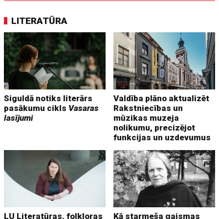
LITERATŪRA
Siguldā notiks literārs
Valdība plāno aktualizēt
pasākumu cikls
Vasaras
Rakstniecības un
lasījumi
mūzikas muzeja
nolikumu, precizējot
funkcijas un uzdevumus
LU Literatūras, folkloras
Kā starmeša gaismas