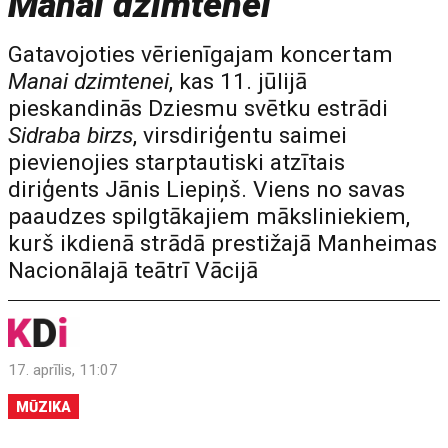
Manai dzimtenei
Gatavojoties vērienīgajam koncertam
Manai dzimtenei
, kas 11. jūlijā
pieskandinās Dziesmu svētku estrādi
Sidraba birzs
, virsdiriģentu saimei
pievienojies starptautiski atzītais
diriģents Jānis Liepiņš. Viens no savas
paaudzes spilgtākajiem māksliniekiem,
kurš ikdienā strādā prestižajā Manheimas
Nacionālajā teātrī Vācijā
17. aprīlis, 11:07
MŪZIKA