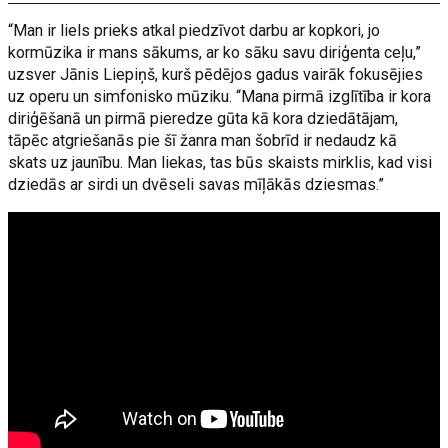
“Man ir liels prieks atkal piedzīvot darbu ar kopkori, jo
kormūzika ir mans sākums, ar ko sāku savu diriģenta ceļu,”
uzsver Jānis Liepiņš, kurš pēdējos gadus vairāk fokusējies
uz operu un simfonisko mūziku. “Mana pirmā izglītība ir kora
diriģēšanā un pirmā pieredze gūta kā kora dziedātājam,
tāpēc atgriešanās pie šī žanra man šobrīd ir nedaudz kā
skats uz jaunību. Man liekas, tas būs skaists mirklis, kad visi
dziedās ar sirdi un dvēseli savas mīļākās dziesmas.”