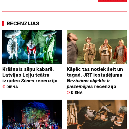
RECENZIJAS
Krāšņais sēņu kabarē.
Kāpēc tas notiek šeit un
Latvijas Leļļu teātra
tagad. JRT iestudējuma
izrādes
Sēnes
recenzija
Nezināms objekts ir
piezemējies
recenzija
©
DIENA
©
DIENA