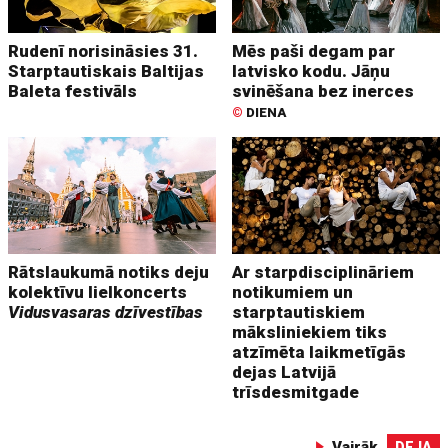
Rudenī norisināsies 31.
Mēs paši degam par
Starptautiskais Baltijas
latvisko kodu. Jāņu
Baleta festivāls
svinēšana bez inerces
©
DIENA
Rātslaukumā notiks deju
Ar starpdisciplināriem
kolektīvu lielkoncerts
notikumiem un
Vidusvasaras dzīvestības
starptautiskiem
māksliniekiem tiks
atzīmēta laikmetīgās
dejas Latvijā
trīsdesmitgade
Vairāk
DEJA