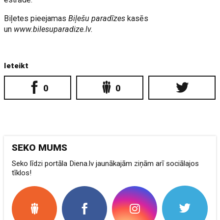
Biļetes pieejamas
Biļešu paradīzes
kasēs
un
www.bilesuparadize.lv.
Ieteikt
0
0
SEKO MUMS
Seko līdzi portāla Diena.lv jaunākajām ziņām arī sociālajos
tīklos!