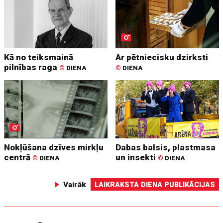
Kā no teiksmainā
Ar pētniecisku dzirksti
pilnības raga
©
DIENA
©
DIENA
Nokļūšana dzīves mirkļu
Dabas balsis, plastmasa
centrā
un insekti
©
DIENA
©
DIENA
Vairāk
LAIKRAKSTA DIENA PUBLIKĀCIJAS