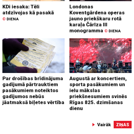
KDi iesaka: Tēli
Londonas
atdzīvojas kā pasakā
Koventgārdena operas
jauno priekškaru rotā
©
DIENA
karaļa Čārlza III
monogramma
©
DIENA
Par drošības brīdinājuma
Augustā ar koncertiem,
gadījumā pārtrauktiem
sporta pasākumiem un
pasākumiem noteiktos
ielu mākslas
gadījumos nebūs
priekšnesumiem svinēs
jāatmaksā biļetes vērtība
Rīgas 825. dzimšanas
dienu
Vairāk
ZIŅAS