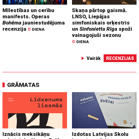
Mīlestības un cerību
Skaņa pārtop gaismā.
manifests. Operas
LNSO, Liepājas
Bohēma
jauniestudējuma
simfoniskais orķestris
recenzija
un
Sinfonietta Rīga
spoži
©
DIENA
vainagojuši sezonu
©
DIENA
Vairāk
RECENZIJAS
GRĀMATAS
Iznācis meksikāņu
Izdotas Latvijas Skolu