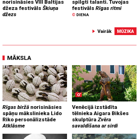
norisināsies VIII Baltijas
spilgti talanti. Tuvojas
džeza festivāls
Škiuņa
festivāls
Rīgas ritmi
džezs
©
DIENA
Vairāk
MŪZIKA
MĀKSLA
Rīgas biržā
norisināsies
Venēcijā izstādīta
spāņu mākslinieka Lido
tēlnieka Aigara Bikšes
Riko personālizstāde
skulptūra
Zvēra
Atklāsme
savaldīšana ar sirdi