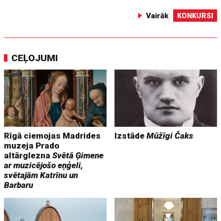
Vairāk
KONKURSI
CEĻOJUMI
Rīgā ciemojas Madrides
Izstāde
Mūžīgi Čaks
muzeja Prado
altārglezna
Svētā Ģimene
ar muzicējošo eņģeli,
svētajām Katrīnu un
Barbaru