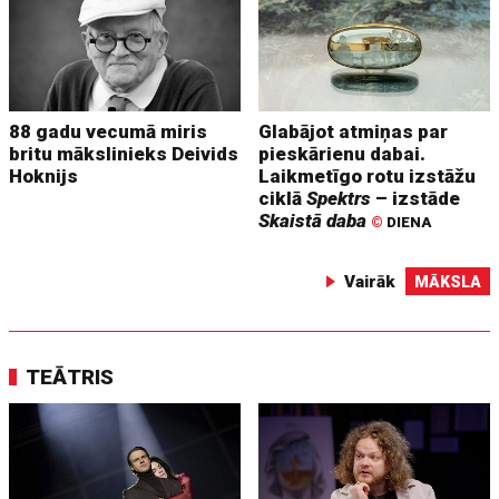
88 gadu vecumā miris
Glabājot atmiņas par
britu mākslinieks Deivids
pieskārienu dabai.
Hoknijs
Laikmetīgo rotu izstāžu
ciklā
Spektrs
– izstāde
Skaistā daba
©
DIENA
Vairāk
MĀKSLA
TEĀTRIS