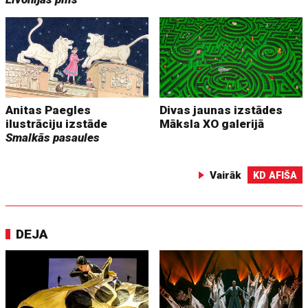
Anitas Paegles
Divas jaunas izstādes
ilustrāciju izstāde
Māksla XO galerijā
Smalkās pasaules
Vairāk
KD AFIŠA
DEJA