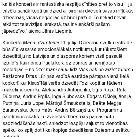
ka šis koncerts ir fantastiska iespēja cīnīties pret to visu – ja
cilvēki sanāk kopā un dzied ar sirdi un dvēseli savas mīļākās
dziesmas, visas negācijas uz brīdi pazūd. To nekad nevar
atkārtot televīzijas ierakstā, tas ir vienkārši pašam
jāpiedzīvo,” aicina Jānis Liepiņš.
Koncerts
Manai dzimtenei
11. jūlijā Dziesmu svētku estrādē
būs šīs vasaras emocionālākais notikums, kur tūkstošiem
dziedātāju no Latvijas un diasporas koriem visā pasaulē
izpildīs Raimonda Paula kora dziesmas un iemīļotas
melodijas – no
Dzel manī sauli
līdz
Viss nāk un aiziet tālumā
.
Režisores Ditas Lūriņas vadībā estrāde pārtaps vienā lielā
kopkorī, kur klausītāji varēs dziedāt līdzi kopā ar tādiem
māksliniekiem kā Aleksandrs Antoņenko, Uģis Roze, Rūta
Dūduma, Andris Ērglis, Inga Šļubovska, Edgars Ošleja, Annija
Putniņa, Juris Jope, Mārtiņš Šmaukstelis, Beāte Megija
Baranovska, Juris Hiršs, Andris Bērziņš u. c. Programmu
papildinās skatītāju izvēlētas dziesmas paplašinātā
sadziedāšanās naktī, sniedzot iespēju sajust to vienotības
spēku, ko spēj dot tikai kopīga dziedāšana Dziesmu svētku
estrādē.