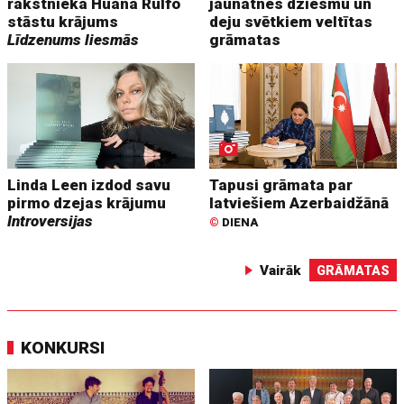
rakstnieka Huana Rulfo
jaunatnes dziesmu un
stāstu krājums
deju svētkiem veltītas
Līdzenums liesmās
grāmatas
Linda Leen izdod savu
Tapusi grāmata par
pirmo dzejas krājumu
latviešiem Azerbaidžānā
Introversijas
©
DIENA
Vairāk
GRĀMATAS
KONKURSI