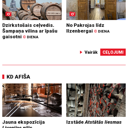
Dzirkstošais ceļvedis.
No Pakrojas līdz
Šampaņa vilina ar īpašu
Ilzenbergai
©
DIENA
gaisotni
©
DIENA
Vairāk
CEĻOJUMI
KD AFIŠA
Jauna ekspozīcija
Izstāde
Atstātās liesmas
Livonijas pilis