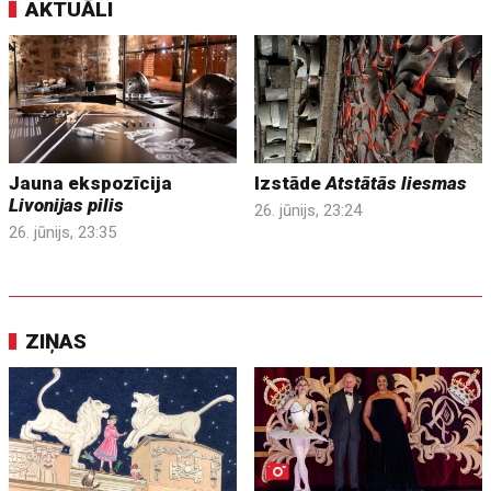
AKTUĀLI
Jauna ekspozīcija
Izstāde
Atstātās liesmas
Livonijas pilis
26. jūnijs, 23:24
26. jūnijs, 23:35
ZIŅAS