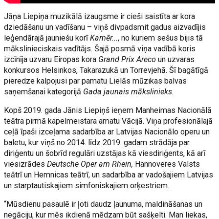
Jāņa Liepiņa muzikālā izaugsme ir cieši saistīta ar kora
dziedāšanu un vadīšanu – viņš divpadsmit gadus aizvadījis
leģendārajā jauniešu korī
Kamēr...
, no kuriem sešus bijis tā
mākslinieciskais vadītājs. Šajā posmā viņa vadībā koris
izcīnīja uzvaru Eiropas kora
Grand Prix Areco
un uzvaras
konkursos Helsinkos, Takarazukā un Torrevjehā. Šī bagātīgā
pieredze kalpojusi par pamatu Lielās mūzikas balvas
saņemšanai kategorijā
Gada jaunais mākslinieks.
Kopš 2019. gada Jānis Liepiņš ieņem Manheimas Nacionālā
teātra pirmā kapelmeistara amatu Vācijā. Viņa profesionālajā
ceļā īpaši izceļama sadarbība ar Latvijas Nacionālo operu un
baletu, kur viņš no 2014. līdz 2019. gadam strādāja par
diriģentu un šobrīd regulāri uzstājas kā viesdiriģents, kā arī
viesizrādes
Deutsche Oper am Rhein,
Hannoveres Valsts
teātrī un Hemnicas teātrī, un sadarbība ar vadošajiem Latvijas
un starptautiskajiem simfoniskajiem orķestriem.
“Mūsdienu pasaulē ir ļoti daudz ļaunuma, maldināšanas un
negāciju, kur mēs ikdienā mēdzam būt sašķelti. Man liekas,