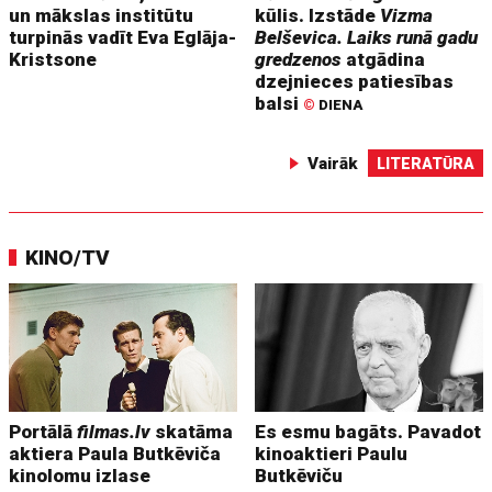
un mākslas institūtu
kūlis. Izstāde
Vizma
turpinās vadīt Eva Eglāja-
Belševica. Laiks runā gadu
Kristsone
gredzenos
atgādina
dzejnieces patiesības
balsi
©
DIENA
Vairāk
LITERATŪRA
KINO/TV
Portālā
filmas.lv
skatāma
Es esmu bagāts. Pavadot
aktiera Paula Butkēviča
kinoaktieri Paulu
kinolomu izlase
Butkēviču