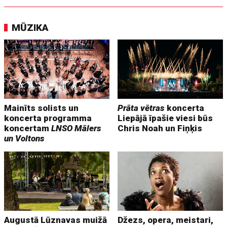
MŪZIKA
Mainīts solists un
Prāta vētras
koncerta
koncerta programma
Liepājā īpašie viesi būs
koncertam
LNSO Mālers
Chris Noah un Fiņķis
un Voltons
Augustā Lūznavas muižā
Džezs, opera, meistari,