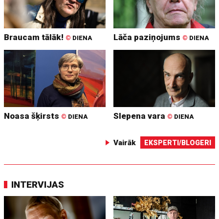
Braucam tālāk!
Lāča paziņojums
©
DIENA
©
DIENA
Noasa šķirsts
Slepena vara
©
DIENA
©
DIENA
Vairāk
EKSPERTI/BLOGERI
INTERVIJAS