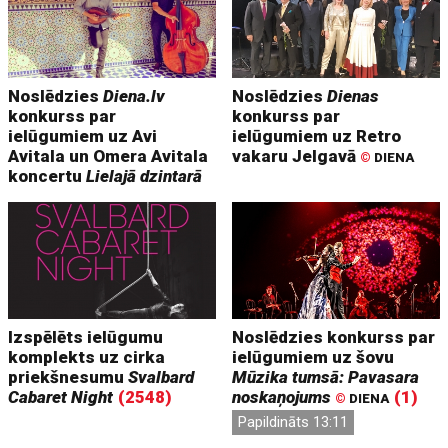
Noslēdzies
Diena.lv
Noslēdzies
Dienas
konkurss par
konkurss par
ielūgumiem uz Avi
ielūgumiem uz Retro
Avitala un Omera Avitala
vakaru Jelgavā
©
DIENA
koncertu
Lielajā dzintarā
Izspēlēts ielūgumu
Noslēdzies konkurss par
komplekts uz cirka
ielūgumiem uz šovu
priekšnesumu
Svalbard
Mūzika tumsā: Pavasara
Cabaret Night
(2548)
noskaņojums
(1)
©
DIENA
Papildināts 13:11