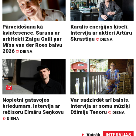
Pārveidošana kā
Karalis enerģijas ķīselī.
kvintesence. Saruna ar
Intervija ar aktieri Artūru
arhitekti Zaigu Gaili par
Skrastiņu
©
DIENA
Mīsa van der Roes balvu
2026
©
DIENA
Nopietni gatavojos
Var sadzirdēt arī balsis.
briedumam. Intervija ar
Intervija ar somu mūziķi
režisoru Elmāru Seņkovu
Džimiju Tenoru
©
DIENA
©
DIENA
Vairāk
INTERVIJAS