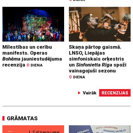
Mīlestības un cerību
Skaņa pārtop gaismā.
manifests. Operas
LNSO, Liepājas
Bohēma
jauniestudējuma
simfoniskais orķestris
recenzija
un
Sinfonietta Rīga
spoži
©
DIENA
vainagojuši sezonu
©
DIENA
Vairāk
RECENZIJAS
GRĀMATAS