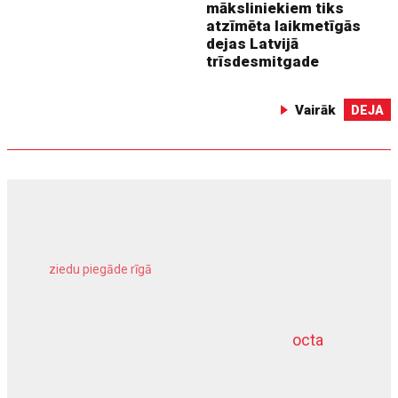
māksliniekiem tiks
atzīmēta laikmetīgās
dejas Latvijā
trīsdesmitgade
Vairāk
DEJA
ziedu piegāde rīgā
meliorācijas darbi
octa
dziļurbums
kravu apdrošināšana