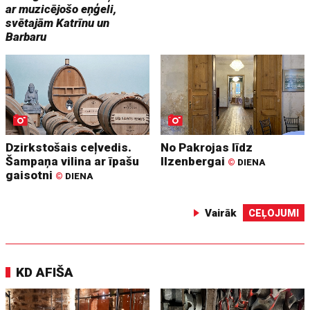
ar muzicējošo eņģeli,
svētajām Katrīnu un
Barbaru
Dzirkstošais ceļvedis.
No Pakrojas līdz
Šampaņa vilina ar īpašu
Ilzenbergai
©
DIENA
gaisotni
©
DIENA
Vairāk
CEĻOJUMI
KD AFIŠA