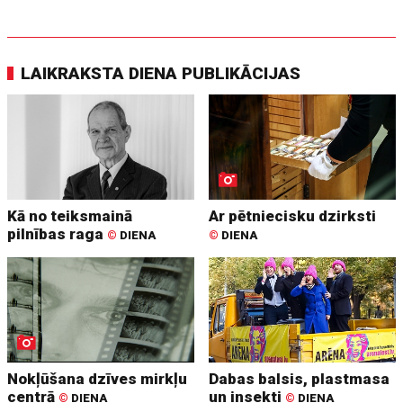
LAIKRAKSTA DIENA PUBLIKĀCIJAS
Kā no teiksmainā
Ar pētniecisku dzirksti
pilnības raga
©
DIENA
©
DIENA
Nokļūšana dzīves mirkļu
Dabas balsis, plastmasa
centrā
un insekti
©
DIENA
©
DIENA