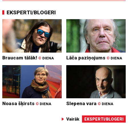
EKSPERTI/BLOGERI
Braucam tālāk!
Lāča paziņojums
©
DIENA
©
DIENA
Noasa šķirsts
Slepena vara
©
DIENA
©
DIENA
Vairāk
EKSPERTI/BLOGERI