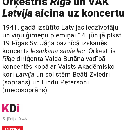
Orķestris
Rīga
un VAK
Latvija
aicina uz koncertu
1941. gadā izsūtīto Latvijas iedzīvotāju
un viņu ģimeņu piemiņai 14. jūnijā plkst.
19 Rīgas Sv. Jāņa baznīcā izskanēs
koncerts
Iesarkana saule lec
. Orķestris
Rīga
diriģenta Valda Butāna vadībā
koncertēs kopā ar Valsts Akadēmisko
kori
Latvija
un solistēm Beāti Zviedri
(soprāns) un Lindu Pētersoni
(mecosoprāns)
5. jūnijs, 9:46
MŪZIKA