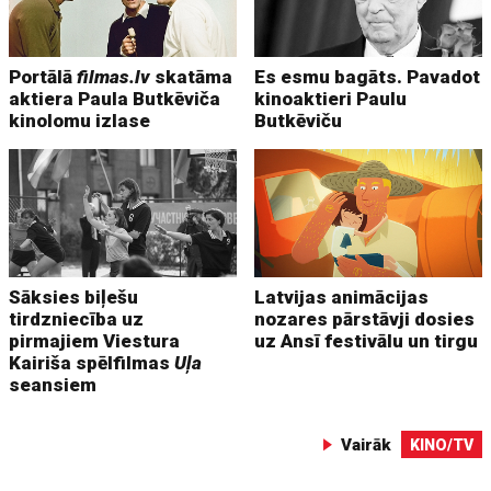
Portālā
filmas.lv
skatāma
Es esmu bagāts. Pavadot
aktiera Paula Butkēviča
kinoaktieri Paulu
kinolomu izlase
Butkēviču
Sāksies biļešu
Latvijas animācijas
tirdzniecība uz
nozares pārstāvji dosies
pirmajiem Viestura
uz Ansī festivālu un tirgu
Kairiša spēlfilmas
Uļa
seansiem
Vairāk
KINO/TV