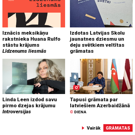
Iznācis meksikāņu
Izdotas Latvijas Skolu
rakstnieka Huana Rulfo
jaunatnes dziesmu un
stāstu krājums
deju svētkiem veltītas
Līdzenums liesmās
grāmatas
Linda Leen izdod savu
Tapusi grāmata par
pirmo dzejas krājumu
latviešiem Azerbaidžānā
Introversijas
©
DIENA
Vairāk
GRĀMATAS