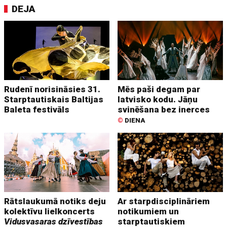
DEJA
Rudenī norisināsies 31.
Mēs paši degam par
Starptautiskais Baltijas
latvisko kodu. Jāņu
Baleta festivāls
svinēšana bez inerces
©
DIENA
Rātslaukumā notiks deju
Ar starpdisciplināriem
kolektīvu lielkoncerts
notikumiem un
Vidusvasaras dzīvestības
starptautiskiem