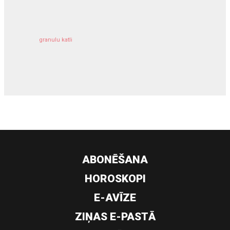
granulu katli
siltumsūknis
ABONĒŠANA
HOROSKOPI
E-AVĪZE
ZIŅAS E-PASTĀ