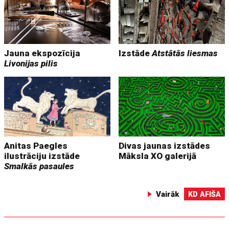
Jauna ekspozīcija
Izstāde
Atstātās liesmas
Livonijas pilis
Anitas Paegles
Divas jaunas izstādes
ilustrāciju izstāde
Māksla XO galerijā
Smalkās pasaules
Vairāk
KD AFIŠA