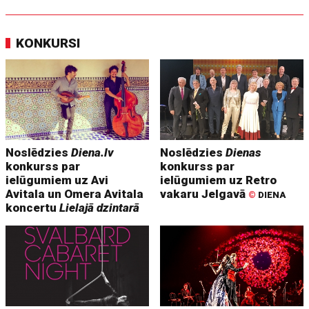
KONKURSI
Noslēdzies
Diena.lv
Noslēdzies
Dienas
konkurss par
konkurss par
ielūgumiem uz Avi
ielūgumiem uz Retro
Avitala un Omera Avitala
vakaru Jelgavā
©
DIENA
koncertu
Lielajā dzintarā