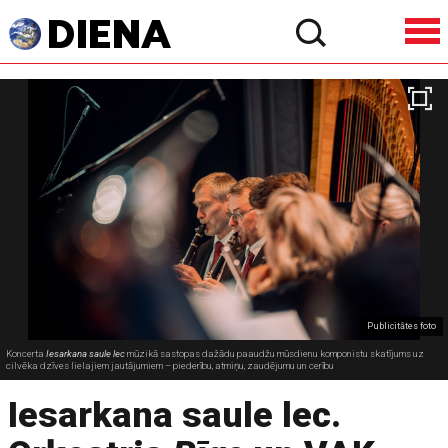
Publicitātes foto
Koncerta
Iesarkana saule lec
mūzikā sastopas dažādu paaudžu mūsdienu komponistu skatījums uz
cilvēka dzīves lielajiem jautājumiem – piederību, atmiņu, zaudējumu un cerību
Iesarkana saule lec.