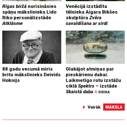
Rīgas biržā
norisināsies
Venēcijā izstādīta
spāņu mākslinieka Lido
tēlnieka Aigara Bikšes
Riko personālizstāde
skulptūra
Zvēra
Atklāsme
savaldīšana ar sirdi
88 gadu vecumā miris
Glabājot atmiņas par
britu mākslinieks Deivids
pieskārienu dabai.
Hoknijs
Laikmetīgo rotu izstāžu
ciklā
Spektrs
– izstāde
Skaistā daba
©
DIENA
Vairāk
MĀKSLA