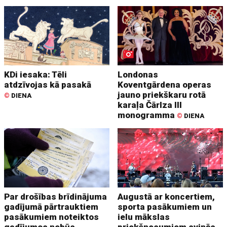
KDi iesaka: Tēli
Londonas
atdzīvojas kā pasakā
Koventgārdena operas
jauno priekškaru rotā
©
DIENA
karaļa Čārlza III
monogramma
©
DIENA
Par drošības brīdinājuma
Augustā ar koncertiem,
gadījumā pārtrauktiem
sporta pasākumiem un
pasākumiem noteiktos
ielu mākslas
gadījumos nebūs
priekšnesumiem svinēs