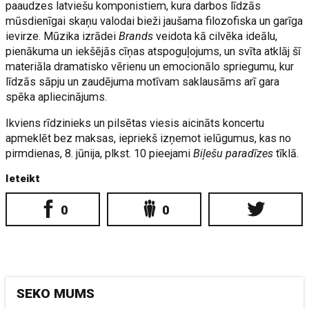
paaudzes latviešu komponistiem, kura darbos līdzās
mūsdienīgai skaņu valodai bieži jaušama filozofiska un garīga
ievirze. Mūzika izrādei
Brands
veidota kā cilvēka ideālu,
pienākuma un iekšējās cīņas atspoguļojums, un svīta atklāj šī
materiāla dramatisko vērienu un emocionālo spriegumu, kur
līdzās sāpju un zaudējuma motīvam saklausāms arī gara
spēka apliecinājums.
Ikviens rīdzinieks un pilsētas viesis aicināts koncertu
apmeklēt bez maksas, iepriekš izņemot ielūgumus, kas no
pirmdienas, 8. jūnija, plkst. 10 pieejami
Biļešu paradīzes
tīklā.
Ieteikt
0
0
SEKO MUMS