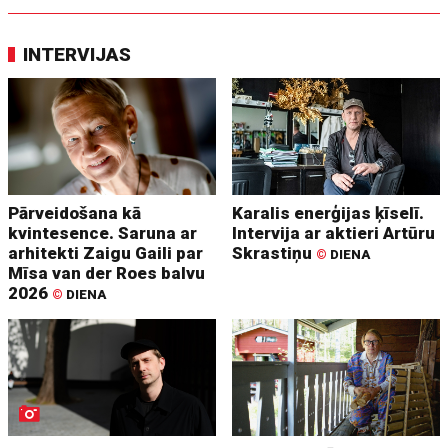
INTERVIJAS
Pārveidošana kā
Karalis enerģijas ķīselī.
kvintesence. Saruna ar
Intervija ar aktieri Artūru
arhitekti Zaigu Gaili par
Skrastiņu
©
DIENA
Mīsa van der Roes balvu
2026
©
DIENA