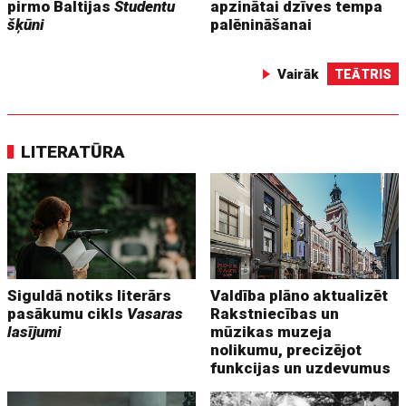
pirmo Baltijas
Studentu
apzinātai dzīves tempa
šķūni
palēnināšanai
Vairāk
TEĀTRIS
LITERATŪRA
Siguldā notiks literārs
Valdība plāno aktualizēt
pasākumu cikls
Vasaras
Rakstniecības un
lasījumi
mūzikas muzeja
nolikumu, precizējot
funkcijas un uzdevumus