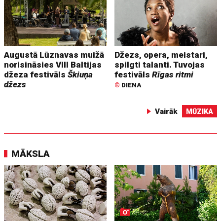
Augustā Lūznavas muižā
Džezs, opera, meistari,
norisināsies VIII Baltijas
spilgti talanti. Tuvojas
džeza festivāls
Škiuņa
festivāls
Rīgas ritmi
džezs
©
DIENA
Vairāk
MŪZIKA
MĀKSLA