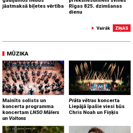
jāatmaksā biļetes vērtība
Rīgas 825. dzimšanas
dienu
Vairāk
ZIŅAS
MŪZIKA
Mainīts solists un
Prāta vētras
koncerta
koncerta programma
Liepājā īpašie viesi būs
koncertam
LNSO Mālers
Chris Noah un Fiņķis
un Voltons