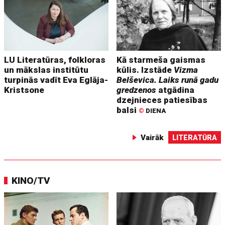
LU Literatūras, folkloras
Kā starmeša gaismas
un mākslas institūtu
kūlis. Izstāde
Vizma
turpinās vadīt Eva Eglāja-
Belševica. Laiks runā gadu
Kristsone
gredzenos
atgādina
dzejnieces patiesības
balsi
©
DIENA
Vairāk
LITERATŪRA
KINO/TV