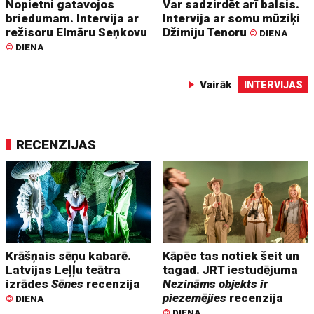
Nopietni gatavojos
Var sadzirdēt arī balsis.
briedumam. Intervija ar
Intervija ar somu mūziķi
režisoru Elmāru Seņkovu
Džimiju Tenoru
©
DIENA
©
DIENA
Vairāk
INTERVIJAS
RECENZIJAS
Krāšņais sēņu kabarē.
Kāpēc tas notiek šeit un
Latvijas Leļļu teātra
tagad. JRT iestudējuma
izrādes
Sēnes
recenzija
Nezināms objekts ir
piezemējies
recenzija
©
DIENA
©
DIENA