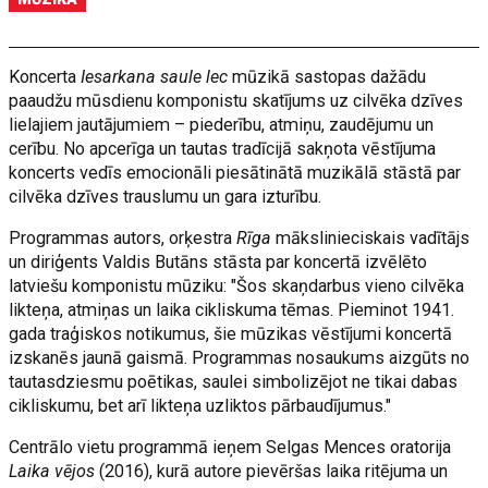
Koncerta
Iesarkana saule lec
mūzikā sastopas dažādu
paaudžu mūsdienu komponistu skatījums uz cilvēka dzīves
lielajiem jautājumiem – piederību, atmiņu, zaudējumu un
cerību. No apcerīga un tautas tradīcijā sakņota vēstījuma
koncerts vedīs emocionāli piesātinātā muzikālā stāstā par
cilvēka dzīves trauslumu un gara izturību.
Programmas autors, orķestra
Rīga
mākslinieciskais vadītājs
un diriģents Valdis Butāns stāsta par koncertā izvēlēto
latviešu komponistu mūziku: "Šos skaņdarbus vieno cilvēka
likteņa, atmiņas un laika cikliskuma tēmas. Pieminot 1941.
gada traģiskos notikumus, šie mūzikas vēstījumi koncertā
izskanēs jaunā gaismā. Programmas nosaukums aizgūts no
tautasdziesmu poētikas, saulei simbolizējot ne tikai dabas
cikliskumu, bet arī likteņa uzliktos pārbaudījumus."
Centrālo vietu programmā ieņem Selgas Mences oratorija
Laika vējos
(2016), kurā autore pievēršas laika ritējuma un