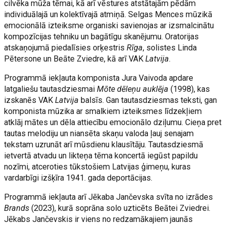
cilvēka mūža tēmai, kā arī vēstures atstātajām pēdām
individuālajā un kolektīvajā atmiņā. Selgas Mences mūzikā
emocionālā izteiksme organiski savienojas ar izsmalcinātu
kompozīcijas tehniku un bagātīgu skanējumu. Oratorijas
atskaņojumā piedalīsies orķestris
Rīga
, solistes Linda
Pētersone un Beāte Zviedre, kā arī VAK
Latvija
.
Programmā iekļauta komponista Jura Vaivoda apdare
latgaliešu tautasdziesmai
Mōte dēleņu auklēja
(1998), kas
izskanēs VAK
Latvija
balsīs. Gan tautasdziesmas teksti, gan
komponista mūzika ar smalkiem izteiksmes līdzekļiem
atklāj mātes un dēla attiecību emocionālo dziļumu. Cieņa pret
tautas melodiju un niansēta skaņu valoda ļauj senajam
tekstam uzrunāt arī mūsdienu klausītāju. Tautasdziesmā
ietvertā atvadu un likteņa tēma koncertā iegūst papildu
nozīmi, atceroties tūkstošiem Latvijas ģimeņu, kuras
vardarbīgi izšķīra 1941. gada deportācijas.
Programmā iekļauta arī Jēkaba Jančevska svīta no izrādes
Brands
(2023), kurā soprāna solo uzticēts Beātei Zviedrei.
Jēkabs Jančevskis ir viens no redzamākajiem jaunās