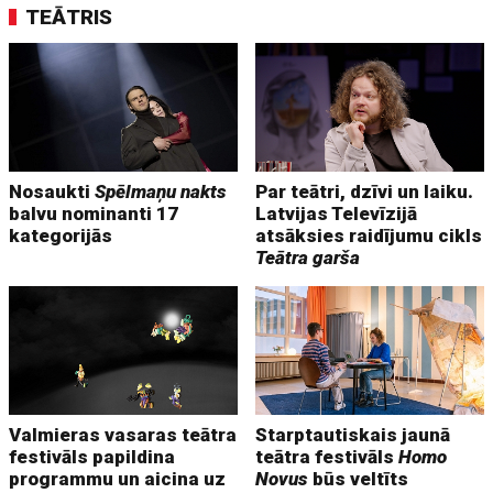
TEĀTRIS
Nosaukti
Spēlmaņu nakts
Par teātri, dzīvi un laiku.
balvu nominanti 17
Latvijas Televīzijā
kategorijās
atsāksies raidījumu cikls
Teātra garša
Valmieras vasaras teātra
Starptautiskais jaunā
festivāls papildina
teātra festivāls
Homo
programmu un aicina uz
Novus
būs veltīts