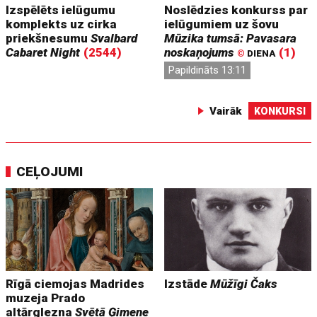
Izspēlēts ielūgumu
Noslēdzies konkurss par
komplekts uz cirka
ielūgumiem uz šovu
priekšnesumu
Svalbard
Mūzika tumsā: Pavasara
Cabaret Night
(2544)
noskaņojums
(1)
©
DIENA
Papildināts 13:11
Vairāk
KONKURSI
CEĻOJUMI
Rīgā ciemojas Madrides
Izstāde
Mūžīgi Čaks
muzeja Prado
altārglezna
Svētā Ģimene