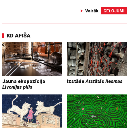
Vairāk
CEĻOJUMI
KD AFIŠA
Jauna ekspozīcija
Izstāde
Atstātās liesmas
Livonijas pilis