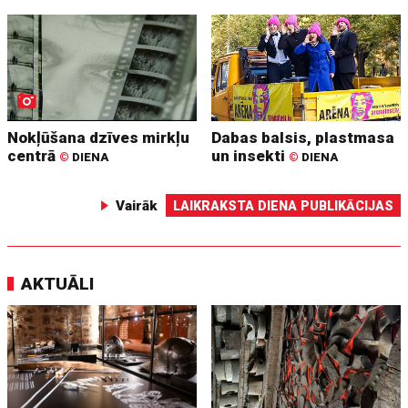
Nokļūšana dzīves mirkļu
Dabas balsis, plastmasa
centrā
un insekti
©
DIENA
©
DIENA
Vairāk
LAIKRAKSTA DIENA PUBLIKĀCIJAS
AKTUĀLI