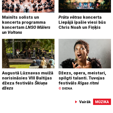
Mainīts solists un
Prāta vētras
koncerta
koncerta programma
Liepājā īpašie viesi būs
koncertam
LNSO Mālers
Chris Noah un Fiņķis
un Voltons
Augustā Lūznavas muižā
Džezs, opera, meistari,
norisināsies VIII Baltijas
spilgti talanti. Tuvojas
džeza festivāls
Škiuņa
festivāls
Rīgas ritmi
džezs
©
DIENA
Vairāk
MŪZIKA