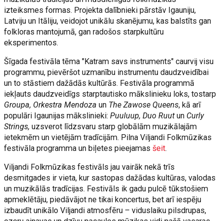
izteiksmes formas. Projekta dalībnieki pārstāv Igauniju,
Latviju un Itāliju, veidojot unikālu skanējumu, kas balstīts gan
folkloras mantojumā, gan radošos starpkultūru
eksperimentos.
Šīgada festivāla tēma "Katram savs instruments" caurvij visu
programmu, pievēršot uzmanību instrumentu daudzveidībai
un to stāstiem dažādās kultūrās. Festivāla programmā
iekļauts daudzveidīgs starptautisko mākslinieku loks, tostarp
Groupa, Orkestra Mendoza
un
The Zawose Queens
, kā arī
populāri Igaunijas mākslinieki:
Puuluup, Duo Ruut
un
Curly
Strings,
uzsverot līdzsvaru starp globālām muzikālajām
ietekmēm un vietējām tradīcijām. Pilna Viljandi Folkmūzikas
festivāla programma un biļetes pieejamas
šeit
.
Viljandi Folkmūzikas festivāls jau vairāk nekā trīs
desmitgades ir vieta, kur sastopas dažādas kultūras, valodas
un muzikālās tradīcijas. Festivāls ik gadu pulcē tūkstošiem
apmeklētāju, piedāvājot ne tikai koncertus, bet arī iespēju
izbaudīt unikālo Viljandi atmosfēru – viduslaiku pilsdrupas,