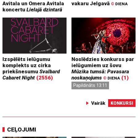
Avitala un Omera Avitala
vakaru Jelgavā
©
DIENA
koncertu
Lielajā dzintarā
Izspēlēts ielūgumu
Noslēdzies konkurss par
komplekts uz cirka
ielūgumiem uz šovu
priekšnesumu
Svalbard
Mūzika tumsā: Pavasara
Cabaret Night
(2556)
noskaņojums
(1)
©
DIENA
Papildināts 13:11
Vairāk
KONKURSI
CEĻOJUMI