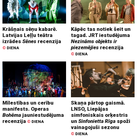
Krāšņais sēņu kabarē.
Kāpēc tas notiek šeit un
Latvijas Leļļu teātra
tagad. JRT iestudējuma
izrādes
Sēnes
recenzija
Nezināms objekts ir
piezemējies
recenzija
©
DIENA
©
DIENA
Mīlestības un cerību
Skaņa pārtop gaismā.
manifests. Operas
LNSO, Liepājas
Bohēma
jauniestudējuma
simfoniskais orķestris
recenzija
un
Sinfonietta Rīga
spoži
©
DIENA
vainagojuši sezonu
©
DIENA