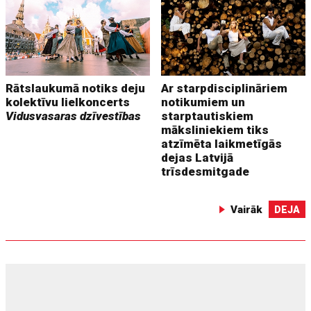
Rātslaukumā notiks deju
Ar starpdisciplināriem
kolektīvu lielkoncerts
notikumiem un
Vidusvasaras dzīvestības
starptautiskiem
māksliniekiem tiks
atzīmēta laikmetīgās
dejas Latvijā
trīsdesmitgade
Vairāk
DEJA