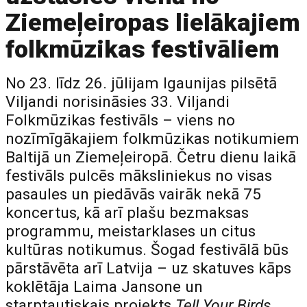
Ziemeļeiropas lielākajiem
folkmūzikas festivāliem
No 23. līdz 26. jūlijam Igaunijas pilsētā
Viljandi norisināsies 33. Viljandi
Folkmūzikas festivāls – viens no
nozīmīgākajiem folkmūzikas notikumiem
Baltijā un Ziemeļeiropā. Četru dienu laikā
festivāls pulcēs māksliniekus no visas
pasaules un piedāvās vairāk nekā 75
koncertus, kā arī plašu bezmaksas
programmu, meistarklases un citus
kultūras notikumus. Šogad festivālā būs
pārstāvēta arī Latvija – uz skatuves kāps
koklētāja Laima Jansone un
starptautiskais projekts
Tell Your Birds