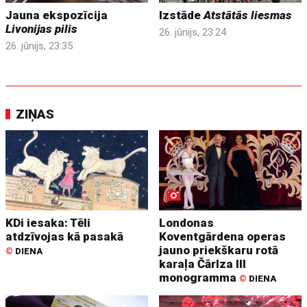
Jauna ekspozīcija
Izstāde
Atstātās liesmas
Livonijas pilis
26. jūnijs, 23:24
26. jūnijs, 23:35
ZIŅAS
KDi iesaka: Tēli
Londonas
atdzīvojas kā pasakā
Koventgārdena operas
jauno priekškaru rotā
©
DIENA
karaļa Čārlza III
monogramma
©
DIENA