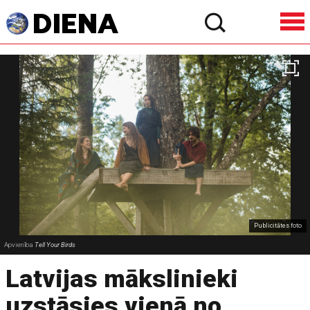
Publicitātes foto
Apvienība
Tell Your Birds
Latvijas mākslinieki
uzstāsies vienā no