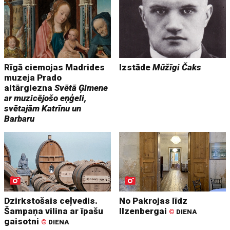
Rīgā ciemojas Madrides
Izstāde
Mūžīgi Čaks
muzeja Prado
altārglezna
Svētā Ģimene
ar muzicējošo eņģeli,
svētajām Katrīnu un
Barbaru
Dzirkstošais ceļvedis.
No Pakrojas līdz
Šampaņa vilina ar īpašu
Ilzenbergai
©
DIENA
gaisotni
©
DIENA