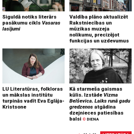
Siguldā notiks literārs
Valdība plāno aktualizēt
pasākumu cikls
Vasaras
Rakstniecības un
lasījumi
mūzikas muzeja
nolikumu, precizējot
funkcijas un uzdevumus
LU Literatūras, folkloras
Kā starmeša gaismas
un mākslas institūtu
kūlis. Izstāde
Vizma
turpinās vadīt Eva Eglāja-
Belševica. Laiks runā gadu
Kristsone
gredzenos
atgādina
dzejnieces patiesības
balsi
©
DIENA