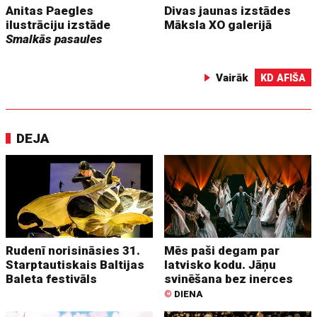
Anitas Paegles
Divas jaunas izstādes
ilustrāciju izstāde
Māksla XO galerijā
Smalkās pasaules
Vairāk
KD AFIŠA
DEJA
Rudenī norisināsies 31.
Mēs paši degam par
Starptautiskais Baltijas
latvisko kodu. Jāņu
Baleta festivāls
svinēšana bez inerces
©
DIENA