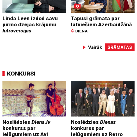
Linda Leen izdod savu
Tapusi grāmata par
pirmo dzejas krājumu
latviešiem Azerbaidžānā
Introversijas
©
DIENA
Vairāk
GRĀMATAS
KONKURSI
Noslēdzies
Diena.lv
Noslēdzies
Dienas
konkurss par
konkurss par
ielūgumiem uz Avi
ielūgumiem uz Retro