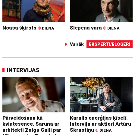
Noasa šķirsts
Slepena vara
©
DIENA
©
DIENA
Vairāk
EKSPERTI/BLOGERI
INTERVIJAS
Pārveidošana kā
Karalis enerģijas ķīselī.
kvintesence. Saruna ar
Intervija ar aktieri Artūru
arhitekti Zaigu Gaili par
Skrastiņu
©
DIENA