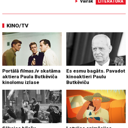
Vairāk
LITERATŪRA
KINO/TV
Portālā
filmas.lv
skatāma
Es esmu bagāts. Pavadot
aktiera Paula Butkēviča
kinoaktieri Paulu
kinolomu izlase
Butkēviču