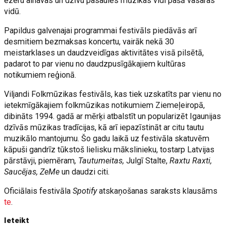
ezeru ainavas un dzīvu pasaules mūzikas vidi pašā vasaras
vidū.
Papildus galvenajai programmai festivāls piedāvās arī
desmitiem bezmaksas koncertu, vairāk nekā 30
meistarklases un daudzveidīgas aktivitātes visā pilsētā,
padarot to par vienu no daudzpusīgākajiem kultūras
notikumiem reģionā.
Viljandi Folkmūzikas festivāls, kas tiek uzskatīts par vienu no
ietekmīgākajiem folkmūzikas notikumiem Ziemeļeiropā,
dibināts 1994. gadā ar mērķi atbalstīt un popularizēt Igaunijas
dzīvās mūzikas tradīcijas, kā arī iepazīstināt ar citu tautu
muzikālo mantojumu. Šo gadu laikā uz festivāla skatuvēm
kāpuši gandrīz tūkstoš lielisku mākslinieku, tostarp Latvijas
pārstāvji, piemēram
, Tautumeitas,
Julgī Stalte,
Raxtu Raxti,
Saucējas, ZeMe
un daudzi citi.
Oficiālais festivāla
Spotify
atskaņošanas saraksts klausāms
te
.
Ieteikt