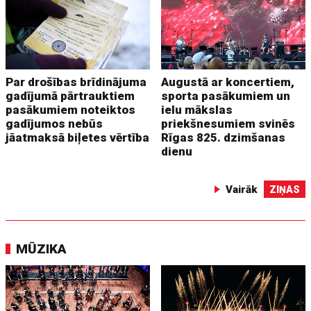
Par drošības brīdinājuma
Augustā ar koncertiem,
gadījumā pārtrauktiem
sporta pasākumiem un
pasākumiem noteiktos
ielu mākslas
gadījumos nebūs
priekšnesumiem svinēs
jāatmaksā biļetes vērtība
Rīgas 825. dzimšanas
dienu
Vairāk
ZIŅAS
MŪZIKA