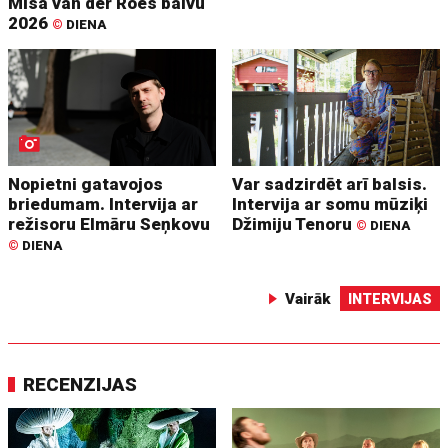
Mīsa van der Roes balvu
2026
©
DIENA
Nopietni gatavojos
Var sadzirdēt arī balsis.
briedumam. Intervija ar
Intervija ar somu mūziķi
režisoru Elmāru Seņkovu
Džimiju Tenoru
©
DIENA
©
DIENA
Vairāk
INTERVIJAS
RECENZIJAS