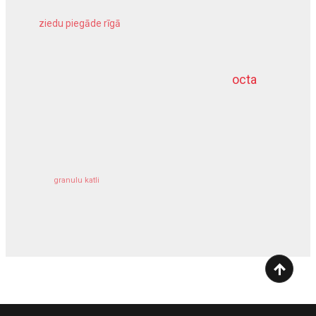
ziedu piegāde rīgā
meliorācijas darbi
octa
dziļurbums
kravu apdrošināšana
granulu katli
siltumsūknis