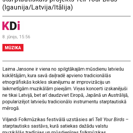
(Igaunija/Latvija/Itālija)
8. jūnijs, 15:56
MŪZIKA
Laima Jansone ir viena no spilgtākajām mūsdienu latviešu
koklētājām, kura savā daiļradē apvieno tradicionālās
etnogrāfiskās kokles skanējumu ar improvizāciju un
laikmetīgām muzikālām pieejām. Viņas koncerti izskanējuši
ne tikai Latvijā, bet arī daudzviet Eiropā, Japānā un Austrālijā,
popularizējot latviešu tradicionālo instrumentu starptautiskā
mērogā.
Viljandi Folkmūzikas festivālā uzstāsies arī
Tell Your Birds
–
starptautisks sastāvs, kurā satiekas dažādu valstu
muzikālās tradīcijas un mūsdienīgas folkmūzikas