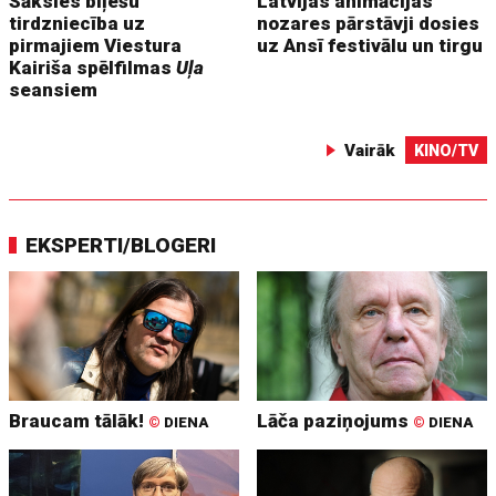
Sāksies biļešu
Latvijas animācijas
tirdzniecība uz
nozares pārstāvji dosies
pirmajiem Viestura
uz Ansī festivālu un tirgu
Kairiša spēlfilmas
Uļa
seansiem
Vairāk
KINO/TV
EKSPERTI/BLOGERI
Braucam tālāk!
Lāča paziņojums
©
DIENA
©
DIENA