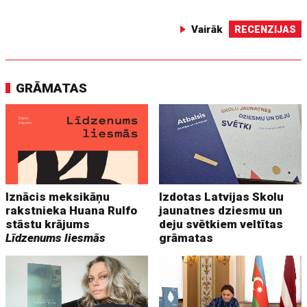
Vairāk
RECENZIJAS
GRĀMATAS
Iznācis meksikāņu
Izdotas Latvijas Skolu
rakstnieka Huana Rulfo
jaunatnes dziesmu un
stāstu krājums
deju svētkiem veltītas
Līdzenums liesmās
grāmatas