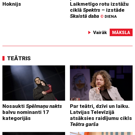
Hoknijs
Laikmetīgo rotu izstāžu
ciklā
Spektrs
– izstāde
Skaistā daba
©
DIENA
Vairāk
MĀKSLA
TEĀTRIS
Nosaukti
Spēlmaņu nakts
Par teātri, dzīvi un laiku.
balvu nominanti 17
Latvijas Televīzijā
kategorijās
atsāksies raidījumu cikls
Teātra garša