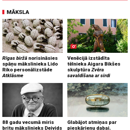
MĀKSLA
Rīgas biržā
norisināsies
Venēcijā izstādīta
spāņu mākslinieka Lido
tēlnieka Aigara Bikšes
Riko personālizstāde
skulptūra
Zvēra
Atklāsme
savaldīšana ar sirdi
88 gadu vecumā miris
Glabājot atmiņas par
britu mākslinieks Deivids
pieskārienu dabai.