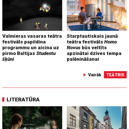
Valmieras vasaras teātra
Starptautiskais jaunā
festivāls papildina
teātra festivāls
Homo
programmu un aicina uz
Novus
būs veltīts
pirmo Baltijas
Studentu
apzinātai dzīves tempa
šķūni
palēnināšanai
Vairāk
TEĀTRIS
LITERATŪRA