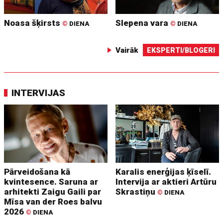
Noasa šķirsts
Slepena vara
©
DIENA
©
DIENA
Vairāk
EKSPERTI/BLOGERI
INTERVIJAS
Pārveidošana kā
Karalis enerģijas ķīselī.
kvintesence. Saruna ar
Intervija ar aktieri Artūru
arhitekti Zaigu Gaili par
Skrastiņu
©
DIENA
Mīsa van der Roes balvu
2026
©
DIENA