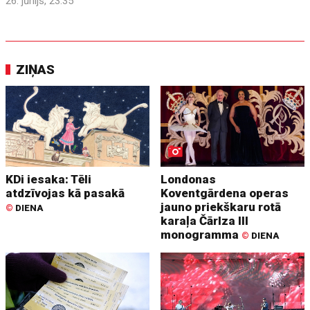
26. jūnijs, 23:35
ZIŅAS
KDi iesaka: Tēli
Londonas
atdzīvojas kā pasakā
Koventgārdena operas
jauno priekškaru rotā
©
DIENA
karaļa Čārlza III
monogramma
©
DIENA