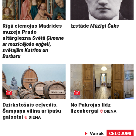
Rīgā ciemojas Madrides
Izstāde
Mūžīgi Čaks
muzeja Prado
altārglezna
Svētā Ģimene
ar muzicējošo eņģeli,
svētajām Katrīnu un
Barbaru
Dzirkstošais ceļvedis.
No Pakrojas līdz
Šampaņa vilina ar īpašu
Ilzenbergai
©
DIENA
gaisotni
©
DIENA
Vairāk
CEĻOJUMI