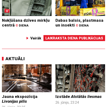
Nokļūšana dzīves mirkļu
Dabas balsis, plastmasa
centrā
un insekti
©
DIENA
©
DIENA
Vairāk
LAIKRAKSTA DIENA PUBLIKĀCIJAS
AKTUĀLI
Jauna ekspozīcija
Izstāde
Atstātās liesmas
Livonijas pilis
26. jūnijs, 23:24