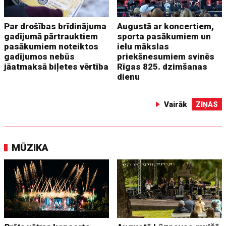
Par drošības brīdinājuma
Augustā ar koncertiem,
gadījumā pārtrauktiem
sporta pasākumiem un
pasākumiem noteiktos
ielu mākslas
gadījumos nebūs
priekšnesumiem svinēs
jāatmaksā biļetes vērtība
Rīgas 825. dzimšanas
dienu
Vairāk
ZIŅAS
MŪZIKA