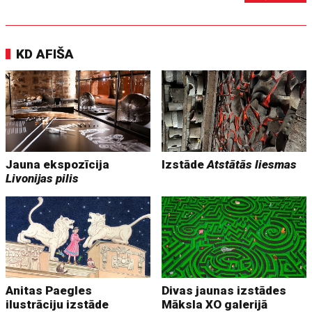
KD AFIŠA
Jauna ekspozīcija
Izstāde
Atstātās liesmas
Livonijas pilis
Anitas Paegles
Divas jaunas izstādes
ilustrāciju izstāde
Māksla XO galerijā