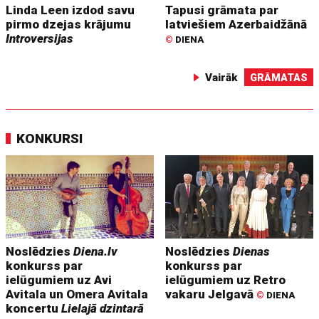
Linda Leen izdod savu
Tapusi grāmata par
pirmo dzejas krājumu
latviešiem Azerbaidžānā
Introversijas
©
DIENA
Vairāk
GRĀMATAS
KONKURSI
Noslēdzies
Diena.lv
Noslēdzies
Dienas
konkurss par
konkurss par
ielūgumiem uz Avi
ielūgumiem uz Retro
Avitala un Omera Avitala
vakaru Jelgavā
©
DIENA
koncertu
Lielajā dzintarā