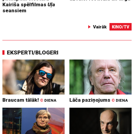
Kairiša spēlfilmas
Uļa
seansiem
Vairāk
KINO/TV
EKSPERTI/BLOGERI
Braucam tālāk!
Lāča paziņojums
©
DIENA
©
DIENA