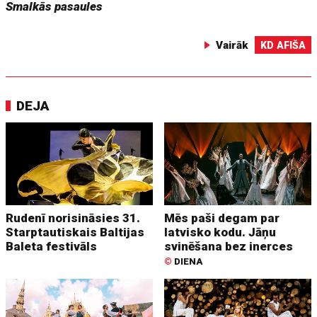
Smalkās pasaules
Vairāk
KD AFIŠA
DEJA
Rudenī norisināsies 31.
Mēs paši degam par
Starptautiskais Baltijas
latvisko kodu. Jāņu
Baleta festivāls
svinēšana bez inerces
©
DIENA