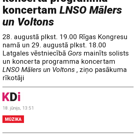
koncertam
LNSO Mālers
un Voltons
28. augustā plkst. 19.00 Rīgas Kongresu
namā un 29. augustā plkst. 18.00
Latgales vēstniecībā
Gors
mainīts solists
un koncerta programma koncertam
LNSO Mālers un Voltons
, ziņo pasākuma
rīkotāji
18. jūnijs, 13:51
MŪZIKA