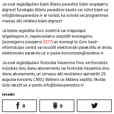
Ja esat iegādājušies biļeti
Biļešu paradīzē
, biļeti iespējams
atgriezt fiziskajās
Biļešu paradīzes
kasēs vai sūtot biļeti uz
info@bilesuparadize.lv
ar norādi, ka solista vai programmas
maiņas dēļ vēlaties biļeti atgriezt.
Ja biļete iegādāta
Gors
sistēmā vai mājaslapā
latgalesgors.lv
, nepieciešams aizpildīt iesniegumu
(iesniegums pieejams
ŠEIT
) un iesniegt to
Gors
kasē–
informācijas centrā vai nosūtīt elektroniski parakstītu ar drošu
elektronisko parakstu uz e-pastu
koncertzale@rezekne.lv
.
Ja esat iegādājušies festivāla
Vasarnīca
Divu simfoniskās
mūzikas divu dienu abonementu vai festivāla Vasarnīca divu
dienu abonementu, un izmaiņu dēļ nevēlaties apmeklēt 29.
augusta koncertu LNSO, Bārbers un Mālera septītā, rīkotāji
lūdz rakstīt uz e-pastu
info@bilesuparedize.lv
.
Ieteikt
0
0