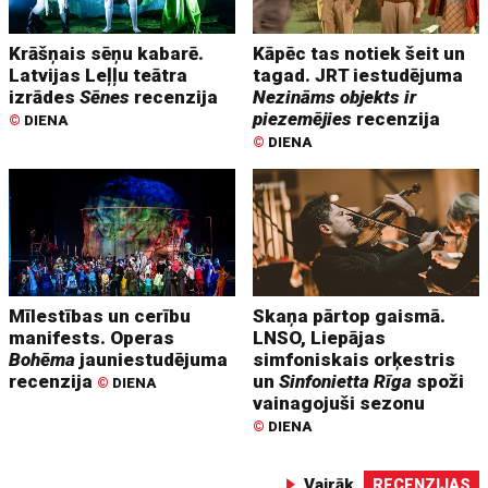
Krāšņais sēņu kabarē.
Kāpēc tas notiek šeit un
Latvijas Leļļu teātra
tagad. JRT iestudējuma
izrādes
Sēnes
recenzija
Nezināms objekts ir
piezemējies
recenzija
©
DIENA
©
DIENA
Mīlestības un cerību
Skaņa pārtop gaismā.
manifests. Operas
LNSO, Liepājas
Bohēma
jauniestudējuma
simfoniskais orķestris
recenzija
un
Sinfonietta Rīga
spoži
©
DIENA
vainagojuši sezonu
©
DIENA
Vairāk
RECENZIJAS