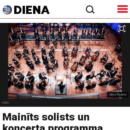
Jānis Porietis
LNSO
Mainīts solists un
koncerta programma