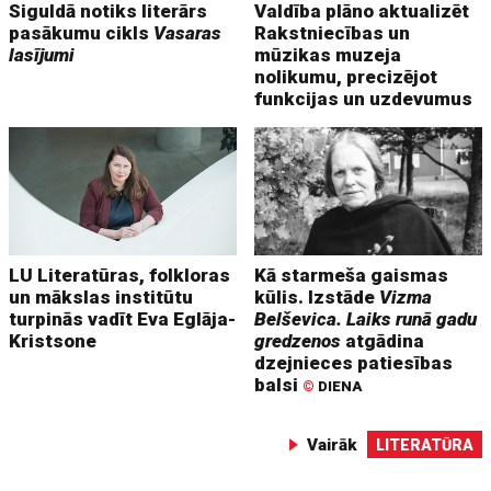
Siguldā notiks literārs
Valdība plāno aktualizēt
pasākumu cikls
Vasaras
Rakstniecības un
lasījumi
mūzikas muzeja
nolikumu, precizējot
funkcijas un uzdevumus
LU Literatūras, folkloras
Kā starmeša gaismas
un mākslas institūtu
kūlis. Izstāde
Vizma
turpinās vadīt Eva Eglāja-
Belševica. Laiks runā gadu
Kristsone
gredzenos
atgādina
dzejnieces patiesības
balsi
©
DIENA
Vairāk
LITERATŪRA