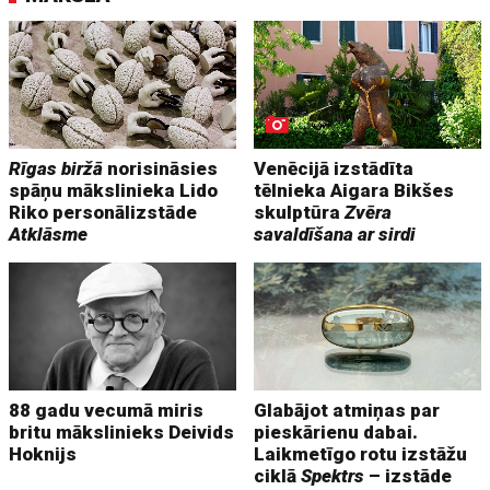
Rīgas biržā
norisināsies
Venēcijā izstādīta
spāņu mākslinieka Lido
tēlnieka Aigara Bikšes
Riko personālizstāde
skulptūra
Zvēra
Atklāsme
savaldīšana ar sirdi
88 gadu vecumā miris
Glabājot atmiņas par
britu mākslinieks Deivids
pieskārienu dabai.
Hoknijs
Laikmetīgo rotu izstāžu
ciklā
Spektrs
– izstāde