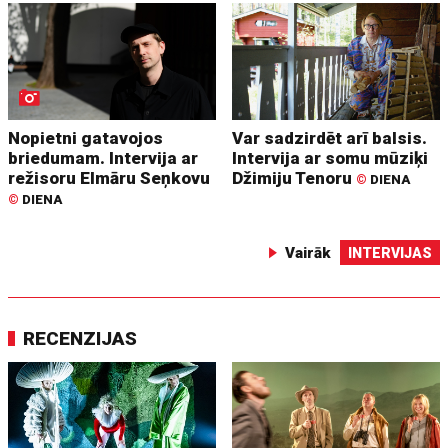
Nopietni gatavojos
Var sadzirdēt arī balsis.
briedumam. Intervija ar
Intervija ar somu mūziķi
režisoru Elmāru Seņkovu
Džimiju Tenoru
©
DIENA
©
DIENA
Vairāk
INTERVIJAS
RECENZIJAS