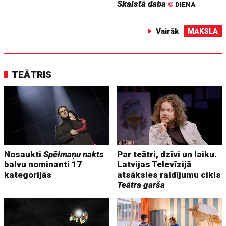
Skaistā daba
©
DIENA
Vairāk
MĀKSLA
TEĀTRIS
Nosaukti
Spēlmaņu nakts
Par teātri, dzīvi un laiku.
balvu nominanti 17
Latvijas Televīzijā
kategorijās
atsāksies raidījumu cikls
Teātra garša