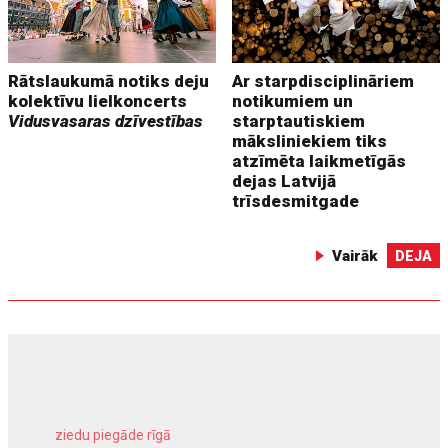
Rātslaukumā notiks deju
Ar starpdisciplināriem
kolektīvu lielkoncerts
notikumiem un
Vidusvasaras dzīvestības
starptautiskiem
māksliniekiem tiks
atzīmēta laikmetīgās
dejas Latvijā
trīsdesmitgade
Vairāk
DEJA
ziedu piegāde rīgā