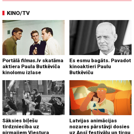
KINO/TV
Portālā
filmas.lv
skatāma
Es esmu bagāts. Pavadot
aktiera Paula Butkēviča
kinoaktieri Paulu
kinolomu izlase
Butkēviču
Sāksies biļešu
Latvijas animācijas
tirdzniecība uz
nozares pārstāvji dosies
pirmajiem Viestura
uz Ansī festivālu un tirgu