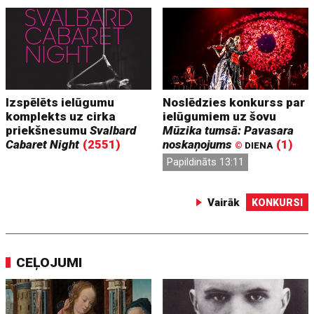
Izspēlēts ielūgumu
Noslēdzies konkurss par
komplekts uz cirka
ielūgumiem uz šovu
priekšnesumu
Svalbard
Mūzika tumsā: Pavasara
Cabaret Night
(2551)
noskaņojums
(1)
©
DIENA
Papildināts 13:11
Vairāk
KONKURSI
CEĻOJUMI