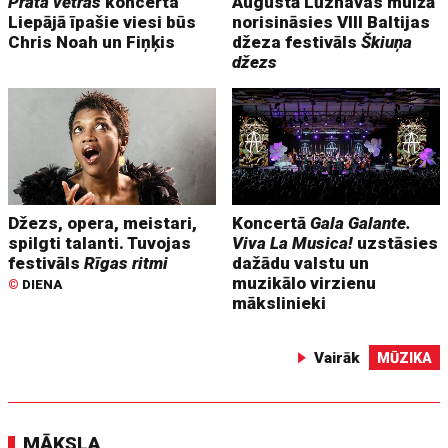
Prāta vētras
koncerta
Augustā Lūznavas muižā
Liepājā īpašie viesi būs
norisināsies VIII Baltijas
Chris Noah un Fiņķis
džeza festivāls
Škiuņa
džezs
Džezs, opera, meistari,
Koncertā
Gala Galante.
spilgti talanti. Tuvojas
Viva La Musica!
uzstāsies
festivāls
Rīgas ritmi
dažādu valstu un
muzikālo virzienu
©
DIENA
mākslinieki
Vairāk
MŪZIKA
MĀKSLA