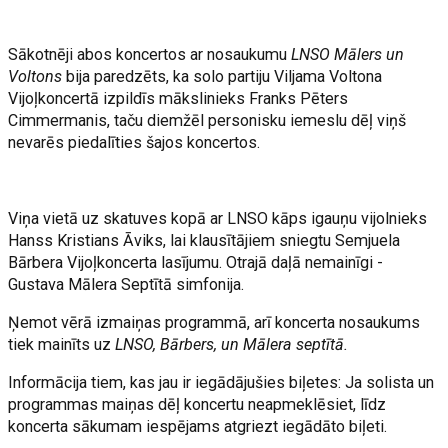
Sākotnēji abos koncertos ar nosaukumu
LNSO Mālers un
Voltons
bija paredzēts, ka solo partiju Viljama Voltona
Vijoļkoncertā izpildīs mākslinieks Franks Pēters
Cimmermanis, taču diemžēl personisku iemeslu dēļ viņš
nevarēs piedalīties šajos koncertos.
Viņa vietā uz skatuves kopā ar LNSO kāps igauņu vijolnieks
Hanss Kristians Āviks, lai klausītājiem sniegtu Semjuela
Bārbera Vijoļkoncerta lasījumu. Otrajā daļā nemainīgi -
Gustava Mālera Septītā simfonija.
Ņemot vērā izmaiņas programmā, arī koncerta nosaukums
tiek mainīts uz
LNSO, Bārbers, un Mālera septītā.
Informācija tiem, kas jau ir iegādājušies biļetes: Ja solista un
programmas maiņas dēļ koncertu neapmeklēsiet, līdz
koncerta sākumam iespējams atgriezt iegādāto biļeti.