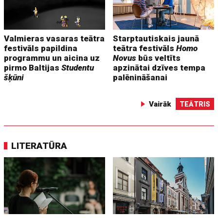
Valmieras vasaras teātra
Starptautiskais jaunā
festivāls papildina
teātra festivāls
Homo
programmu un aicina uz
Novus
būs veltīts
pirmo Baltijas
Studentu
apzinātai dzīves tempa
šķūni
palēnināšanai
Vairāk
TEĀTRIS
LITERATŪRA