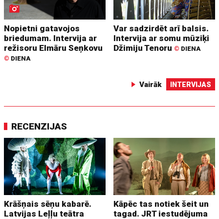
Nopietni gatavojos
Var sadzirdēt arī balsis.
briedumam. Intervija ar
Intervija ar somu mūziķi
režisoru Elmāru Seņkovu
Džimiju Tenoru
©
DIENA
©
DIENA
Vairāk
INTERVIJAS
RECENZIJAS
Krāšņais sēņu kabarē.
Kāpēc tas notiek šeit un
Latvijas Leļļu teātra
tagad. JRT iestudējuma