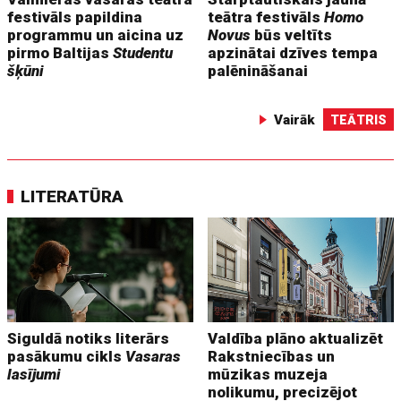
festivāls papildina
teātra festivāls
Homo
programmu un aicina uz
Novus
būs veltīts
pirmo Baltijas
Studentu
apzinātai dzīves tempa
šķūni
palēnināšanai
Vairāk
TEĀTRIS
LITERATŪRA
Siguldā notiks literārs
Valdība plāno aktualizēt
pasākumu cikls
Vasaras
Rakstniecības un
lasījumi
mūzikas muzeja
nolikumu, precizējot