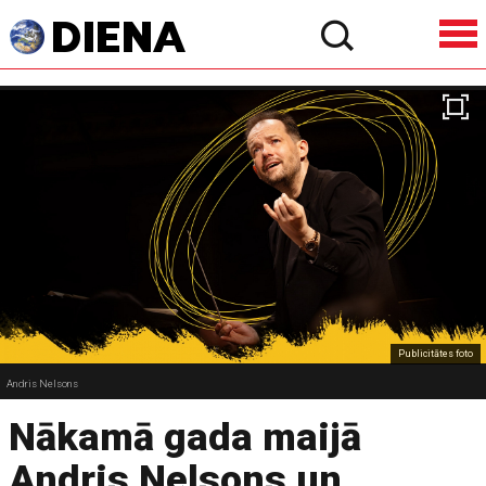
Publicitātes foto
Andris Nelsons
Nākamā gada maijā
Andris Nelsons un