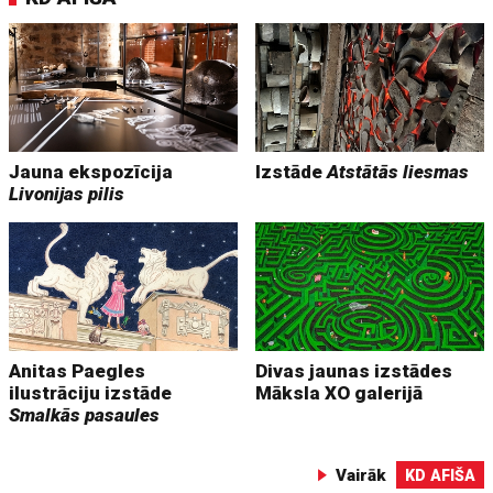
Jauna ekspozīcija
Izstāde
Atstātās liesmas
Livonijas pilis
Anitas Paegles
Divas jaunas izstādes
ilustrāciju izstāde
Māksla XO galerijā
Smalkās pasaules
Vairāk
KD AFIŠA