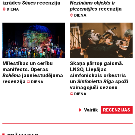
izrādes
Sēnes
recenzija
Nezināms objekts ir
piezemējies
recenzija
©
DIENA
©
DIENA
Mīlestības un cerību
Skaņa pārtop gaismā.
manifests. Operas
LNSO, Liepājas
Bohēma
jauniestudējuma
simfoniskais orķestris
recenzija
un
Sinfonietta Rīga
spoži
©
DIENA
vainagojuši sezonu
©
DIENA
Vairāk
RECENZIJAS