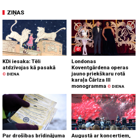
ZIŅAS
KDi iesaka: Tēli
Londonas
atdzīvojas kā pasakā
Koventgārdena operas
jauno priekškaru rotā
©
DIENA
karaļa Čārlza III
monogramma
©
DIENA
Par drošības brīdinājuma
Augustā ar koncertiem,