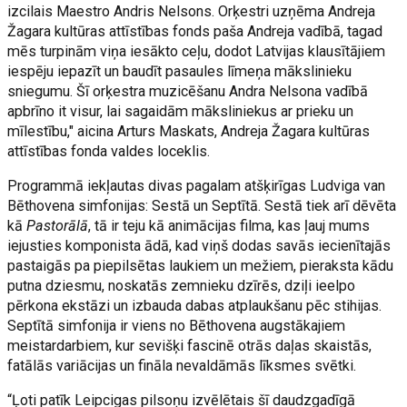
izcilais Maestro Andris Nelsons. Orķestri uzņēma Andreja
Žagara kultūras attīstības fonds paša Andreja vadībā, tagad
mēs turpinām viņa iesākto ceļu, dodot Latvijas klausītājiem
iespēju iepazīt un baudīt pasaules līmeņa mākslinieku
sniegumu. Šī orķestra muzicēšanu Andra Nelsona vadībā
apbrīno it visur, lai sagaidām māksliniekus ar prieku un
mīlestību," aicina Arturs Maskats, Andreja Žagara kultūras
attīstības fonda valdes loceklis.
Programmā iekļautas divas pagalam atšķirīgas Ludviga van
Bēthovena simfonijas: Sestā un Septītā. Sestā tiek arī dēvēta
kā
Pastorālā
, tā ir teju kā animācijas filma, kas ļauj mums
iejusties komponista ādā, kad viņš dodas savās iecienītajās
pastaigās pa piepilsētas laukiem un mežiem, pieraksta kādu
putna dziesmu, noskatās zemnieku dzīrēs, dziļi ieelpo
pērkona ekstāzi un izbauda dabas atplaukšanu pēc stihijas.
Septītā simfonija ir viens no Bēthovena augstākajiem
meistardarbiem, kur sevišķi fascinē otrās daļas skaistās,
fatālās variācijas un fināla nevaldāmās līksmes svētki.
“Ļoti patīk Leipcigas pilsoņu izvēlētais šī daudzgadīgā