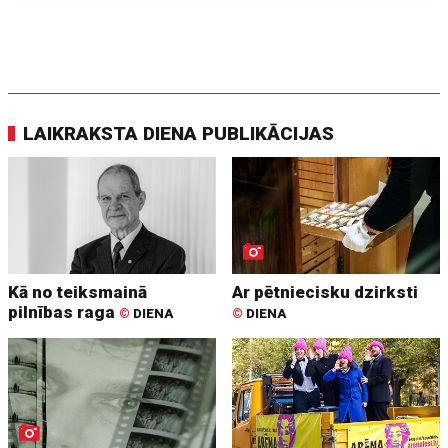
LAIKRAKSTA DIENA PUBLIKĀCIJAS
Kā no teiksmainā
Ar pētniecisku dzirksti
pilnības raga
©
DIENA
©
DIENA