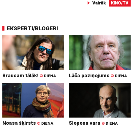
Vairāk
KINO/TV
EKSPERTI/BLOGERI
Braucam tālāk!
Lāča paziņojums
©
DIENA
©
DIENA
Noasa šķirsts
Slepena vara
©
DIENA
©
DIENA