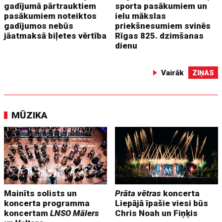
gadījumā pārtrauktiem
sporta pasākumiem un
pasākumiem noteiktos
ielu mākslas
gadījumos nebūs
priekšnesumiem svinēs
jāatmaksā biļetes vērtība
Rīgas 825. dzimšanas
dienu
Vairāk
ZIŅAS
MŪZIKA
Mainīts solists un
Prāta vētras
koncerta
koncerta programma
Liepājā īpašie viesi būs
koncertam
LNSO Mālers
Chris Noah un Fiņķis