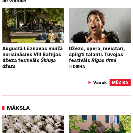
un Voltons
Augustā Lūznavas muižā
Džezs, opera, meistari,
norisināsies VIII Baltijas
spilgti talanti. Tuvojas
džeza festivāls
Škiuņa
festivāls
Rīgas ritmi
džezs
©
DIENA
Vairāk
MŪZIKA
MĀKSLA