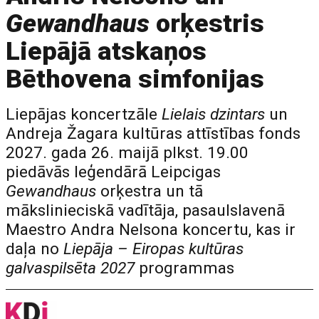
Gewandhaus
orķestris
Liepājā atskaņos
Bēthovena simfonijas
Liepājas koncertzāle
Lielais dzintars
un
Andreja Žagara kultūras attīstības fonds
2027. gada 26. maijā plkst. 19.00
piedāvās leģendārā Leipcigas
Gewandhaus
orķestra un tā
mākslinieciskā vadītāja, pasaulslavenā
Maestro Andra Nelsona koncertu, kas ir
daļa no
Liepāja – Eiropas kultūras
galvaspilsēta 2027
programmas