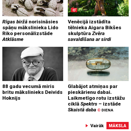
Rīgas biržā
norisināsies
Venēcijā izstādīta
spāņu mākslinieka Lido
tēlnieka Aigara Bikšes
Riko personālizstāde
skulptūra
Zvēra
Atklāsme
savaldīšana ar sirdi
88 gadu vecumā miris
Glabājot atmiņas par
britu mākslinieks Deivids
pieskārienu dabai.
Hoknijs
Laikmetīgo rotu izstāžu
ciklā
Spektrs
– izstāde
Skaistā daba
©
DIENA
Vairāk
MĀKSLA