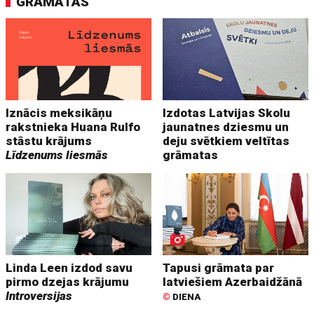
GRĀMATAS
Iznācis meksikāņu
Izdotas Latvijas Skolu
rakstnieka Huana Rulfo
jaunatnes dziesmu un
stāstu krājums
deju svētkiem veltītas
Līdzenums liesmās
grāmatas
Linda Leen izdod savu
Tapusi grāmata par
pirmo dzejas krājumu
latviešiem Azerbaidžānā
Introversijas
©
DIENA