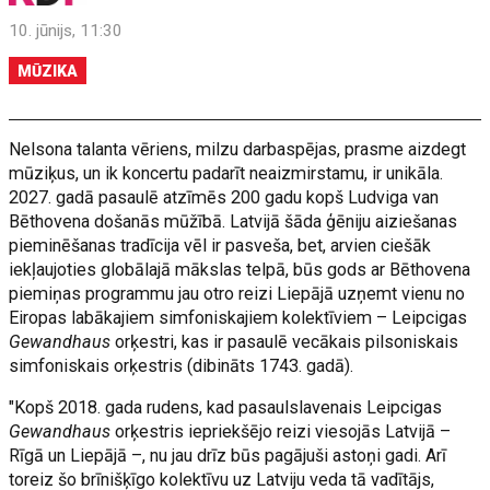
10. jūnijs, 11:30
MŪZIKA
Nelsona talanta vēriens, milzu darbaspējas, prasme aizdegt
mūziķus, un ik koncertu padarīt neaizmirstamu, ir unikāla.
2027. gadā pasaulē atzīmēs 200 gadu kopš Ludviga van
Bēthovena došanās mūžībā. Latvijā šāda ģēniju aiziešanas
pieminēšanas tradīcija vēl ir pasveša, bet, arvien ciešāk
iekļaujoties globālajā mākslas telpā, būs gods ar Bēthovena
piemiņas programmu jau otro reizi Liepājā uzņemt vienu no
Eiropas labākajiem simfoniskajiem kolektīviem – Leipcigas
Gewandhaus
orķestri, kas ir pasaulē vecākais pilsoniskais
simfoniskais orķestris (dibināts 1743. gadā).
"Kopš 2018. gada rudens, kad pasaulslavenais Leipcigas
Gewandhaus
orķestris iepriekšējo reizi viesojās Latvijā –
Rīgā un Liepājā –, nu jau drīz būs pagājuši astoņi gadi. Arī
toreiz šo brīnišķīgo kolektīvu uz Latviju veda tā vadītājs,