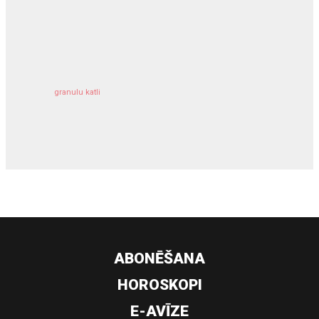
kravu apdrošināšana
granulu katli
siltumsūknis
ABONĒŠANA
HOROSKOPI
E-AVĪZE