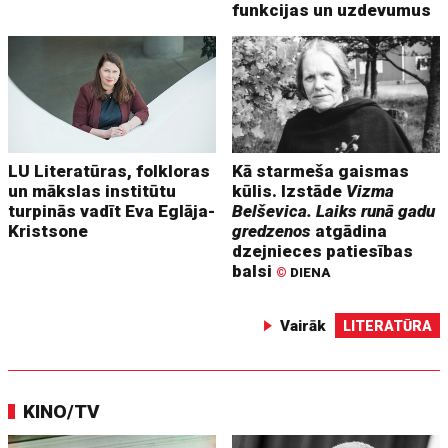
funkcijas un uzdevumus
LU Literatūras, folkloras
Kā starmeša gaismas
un mākslas institūtu
kūlis. Izstāde
Vizma
turpinās vadīt Eva Eglāja-
Belševica. Laiks runā gadu
Kristsone
gredzenos
atgādina
dzejnieces patiesības
balsi
©
DIENA
Vairāk
LITERATŪRA
KINO/TV