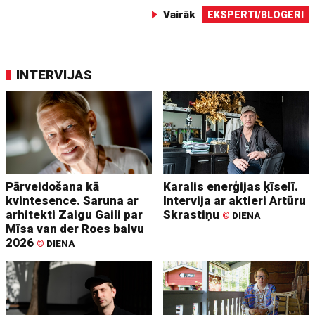
Vairāk
EKSPERTI/BLOGERI
INTERVIJAS
Pārveidošana kā
Karalis enerģijas ķīselī.
kvintesence. Saruna ar
Intervija ar aktieri Artūru
arhitekti Zaigu Gaili par
Skrastiņu
©
DIENA
Mīsa van der Roes balvu
2026
©
DIENA