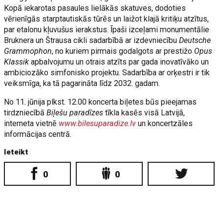
Kopā iekarotas pasaules lielākās skatuves, dodoties
vērienīgās starptautiskās tūrēs un laižot klajā kritiķu atzītus,
par etalonu kļuvušus ierakstus. Īpaši izceļami monumentālie
Bruknera un Štrausa cikli sadarbībā ar izdevniecību
Deutsche
Grammophon
, no kuriem pirmais godalgots ar prestižo
Opus
Klassik
apbalvojumu un otrais atzīts par gada inovatīvāko un
ambiciozāko simfonisko projektu. Sadarbība ar orķestri ir tik
veiksmīga, ka tā pagarināta līdz 2032. gadam.
No 11. jūnija plkst. 12.00 koncerta biļetes būs pieejamas
tirdzniecībā
Biļešu paradīzes
tīkla kasēs visā Latvijā,
interneta vietnē
www.bilesuparadize.lv
un koncertzāles
informācijas centrā.
Ieteikt
0
0