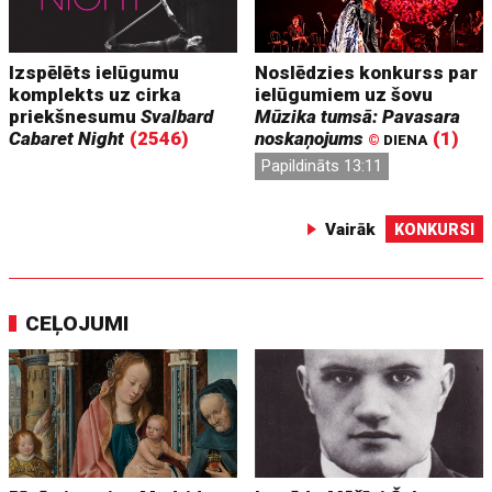
Izspēlēts ielūgumu
Noslēdzies konkurss par
komplekts uz cirka
ielūgumiem uz šovu
priekšnesumu
Svalbard
Mūzika tumsā: Pavasara
Cabaret Night
(2546)
noskaņojums
(1)
©
DIENA
Papildināts 13:11
Vairāk
KONKURSI
CEĻOJUMI