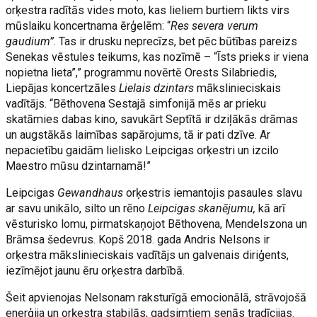
orķestra radītās vides moto, kas lieliem burtiem likts virs
mūslaiku koncertnama ērģelēm: “
Res severa verum
gaudium”
. Tas ir drusku neprecīzs, bet pēc būtības pareizs
Senekas vēstules teikums, kas nozīmē – “Īsts prieks ir viena
nopietna lieta”,” programmu novērtē Orests Silabriedis,
Liepājas koncertzāles
Lielais dzintars
mākslinieciskais
vadītājs. “Bēthovena Sestajā simfonijā mēs ar prieku
skatāmies dabas kino, savukārt Septītā ir dziļākās drāmas
un augstākās laimības sapārojums, tā ir pati dzīve. Ar
nepacietību gaidām lielisko Leipcigas orķestri un izcilo
Maestro mūsu dzintarnamā!”
Leipcigas
Gewandhaus
orķestris iemantojis pasaules slavu
ar savu unikālo, silto un rēno
Leipcigas skanējumu,
kā arī
vēsturisko lomu, pirmatskaņojot Bēthovena, Mendelszona un
Brāmsa šedevrus. Kopš 2018. gada Andris Nelsons ir
orķestra mākslinieciskais vadītājs un galvenais diriģents,
iezīmējot jaunu ēru orķestra darbībā.
Šeit apvienojas Nelsonam raksturīgā emocionālā, strāvojošā
enerģija un orķestra stabilās, gadsimtiem senās tradīcijas.