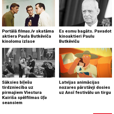
Portālā
filmas.lv
skatāma
Es esmu bagāts. Pavadot
aktiera Paula Butkēviča
kinoaktieri Paulu
kinolomu izlase
Butkēviču
Sāksies biļešu
Latvijas animācijas
tirdzniecība uz
nozares pārstāvji dosies
pirmajiem Viestura
uz Ansī festivālu un tirgu
Kairiša spēlfilmas
Uļa
seansiem