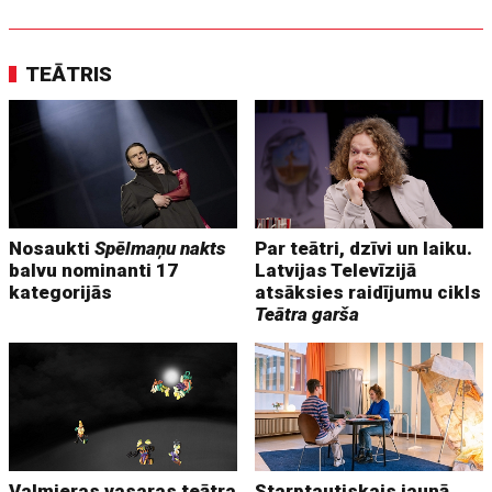
TEĀTRIS
Nosaukti
Spēlmaņu nakts
Par teātri, dzīvi un laiku.
balvu nominanti 17
Latvijas Televīzijā
kategorijās
atsāksies raidījumu cikls
Teātra garša
Valmieras vasaras teātra
Starptautiskais jaunā