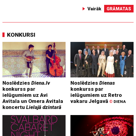
Vairāk
GRĀMATAS
KONKURSI
Noslēdzies
Diena.lv
Noslēdzies
Dienas
konkurss par
konkurss par
ielūgumiem uz Avi
ielūgumiem uz Retro
Avitala un Omera Avitala
vakaru Jelgavā
©
DIENA
koncertu
Lielajā dzintarā