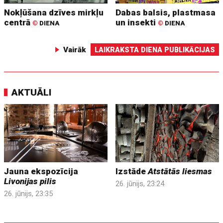
Nokļūšana dzīves mirkļu
Dabas balsis, plastmasa
centrā
un insekti
©
DIENA
©
DIENA
Vairāk
LAIKRAKSTA DIENA PUBLIKĀCIJAS
AKTUĀLI
Jauna ekspozīcija
Izstāde
Atstātās liesmas
Livonijas pilis
26. jūnijs, 23:24
26. jūnijs, 23:35