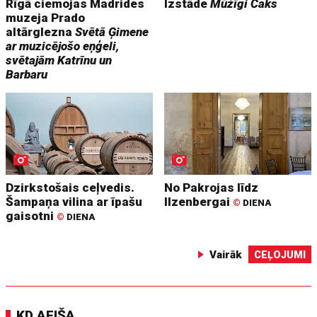
Rīgā ciemojas Madrides
Izstāde
Mūžīgi Čaks
muzeja Prado
altārglezna
Svētā Ģimene
ar muzicējošo eņģeli,
svētajām Katrīnu un
Barbaru
Dzirkstošais ceļvedis.
No Pakrojas līdz
Šampaņa vilina ar īpašu
Ilzenbergai
©
DIENA
gaisotni
©
DIENA
Vairāk
CEĻOJUMI
KD AFIŠA