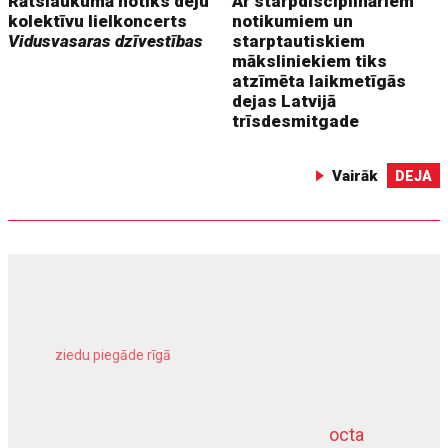
Rātslaukumā notiks deju
Ar starpdisciplināriem
kolektīvu lielkoncerts
notikumiem un
Vidusvasaras dzīvestības
starptautiskiem
māksliniekiem tiks
atzīmēta laikmetīgās
dejas Latvijā
trīsdesmitgade
Vairāk
DEJA
ziedu piegāde rīgā
meliorācijas darbi
octa
dziļurbums