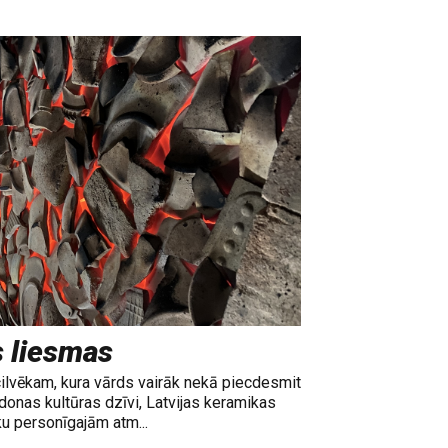
s liesmas
cilvēkam, kura vārds vairāk nekā piecdesmit
adonas kultūras dzīvi, Latvijas keramikas
ku personīgajām atm...