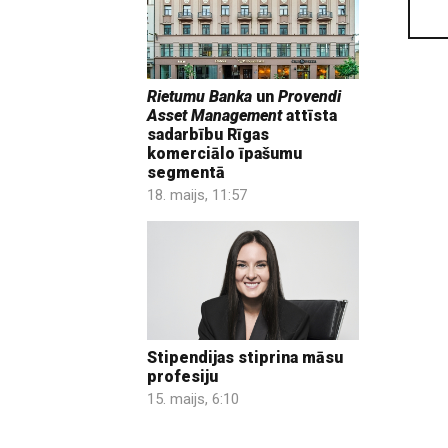
Rietumu Banka
un
Provendi
Asset Management
attīsta
sadarbību Rīgas
komerciālo īpašumu
segmentā
18. maijs, 11:57
Stipendijas stiprina māsu
profesiju
15. maijs, 6:10