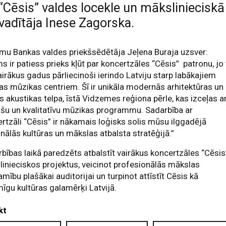
“Cēsis” valdes locekle un mākslinieciskā
vadītāja Inese Zagorska.
mu Bankas valdes priekšsēdētāja Jeļena Buraja uzsver:
 ir patiess prieks kļūt par koncertzāles “Cēsis” patronu, jo 
airākus gadus pārliecinoši ierindo Latviju starp labākajiem
as mūzikas centriem. Šī ir unikāla modernās arhitektūras un
as akustikas telpa, īstā Vidzemes reģiona pērle, kas izceļas ar
ašu un kvalitatīvu mūzikas programmu. Sadarbība ar
rtzāli “Cēsis” ir nākamais loģisks solis mūsu ilggadējā
nālās kultūras un mākslas atbalsta stratēģijā.”
bības laikā paredzēts atbalstīt vairākus koncertzāles “Cēsis
inieciskos projektus, veicinot profesionālās mākslas
amību plašākai auditorijai un turpinot attīstīt Cēsis kā
īgu kultūras galamērķi Latvijā.
kt