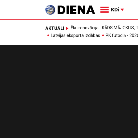
KDi
Ēku renovācija - KĀDS MĀJOKLIS
AKTUĀLI
Latvijas eksporta izcilības
PK futbolā - 202