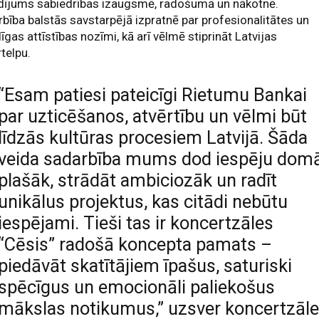
ldījums sabiedrības izaugsmē, radošumā un nākotnē.
bība balstās savstarpējā izpratnē par profesionalitātes un
dīgas attīstības nozīmi, kā arī vēlmē stiprināt Latvijas
rtelpu.
“Esam patiesi pateicīgi Rietumu Bankai
par uzticēšanos, atvērtību un vēlmi būt
līdzās kultūras procesiem Latvijā. Šāda
veida sadarbība mums dod iespēju dom
plašāk, strādāt ambiciozāk un radīt
unikālus projektus, kas citādi nebūtu
iespējami. Tieši tas ir koncertzāles
“Cēsis” radošā koncepta pamats –
piedāvāt skatītājiem īpašus, saturiski
spēcīgus un emocionāli paliekošus
mākslas notikumus,” uzsver koncertzāl