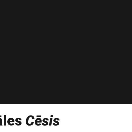
āles
Cēsis