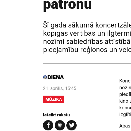
patronu
Šī gada sākumā koncertzāle
kopīgas vērtības un ilgterm
nozīmi sabiedrības attīstībā
pieejamību reģionos un veic
Konce
nozīm
21. aprīlis, 15:45
piedā
MŪZIKA
kino 
konse
izglī
Ieteikt rakstu
Abas 