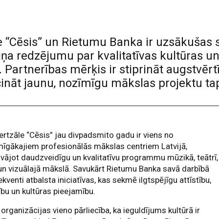
 “Cēsis” un Rietumu Banka ir uzsākušas s
iņa redzējumu par kvalitatīvas kultūras u
. Partnerības mērķis ir stiprināt augstvēr
ināt jaunu, nozīmīgu mākslas projektu tap
rtzāle “Cēsis” jau divpadsmito gadu ir viens no
īgākajiem profesionālās mākslas centriem Latvijā,
vājot daudzveidīgu un kvalitatīvu programmu mūzikā, teātrī,
un vizuālajā mākslā. Savukārt Rietumu Banka savā darbībā
kventi atbalsta iniciatīvas, kas sekmē ilgtspējīgu attīstību,
tību un kultūras pieejamību.
organizācijas vieno pārliecība, ka ieguldījums kultūrā ir