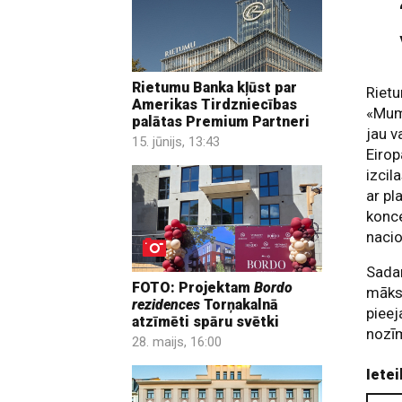
Rietumu Banka kļūst par
Rietu
Amerikas Tirdzniecības
«Mums
palātas Premium Partneri
jau v
15. jūnijs, 13:43
Eirop
izcil
ar pl
konce
nacio
Sadar
FOTO: Projektam
Bordo
māksl
rezidences
Torņakalnā
pieej
atzīmēti spāru svētki
nozīm
28. maijs, 16:00
Ietei