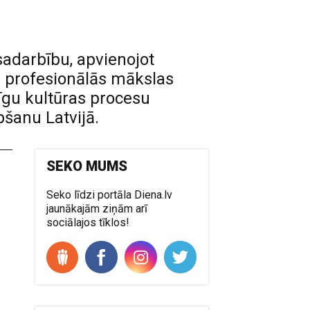
adarbību, apvienojot
n profesionālās mākslas
tīgu kultūras procesu
šanu Latvijā.
SEKO MUMS
Seko līdzi portāla Diena.lv
jaunākajām ziņām arī
sociālajos tīklos!