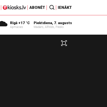
ABONĒT
IENĀKT
Rīgā +17 °C
Piektdiena, 7. augusts
Apmācies
Madars, Alfrēds, Fredis