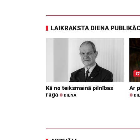
LAIKRAKSTA DIENA PUBLIKĀ
Kā no teiksmainā pilnības
Ar p
raga
©
DIENA
©
DI