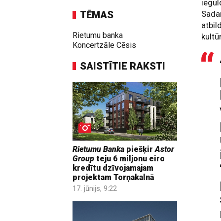
iegu
TĒMAS
Sadar
atbil
Rietumu banka
kultū
Koncertzāle Cēsis
SAISTĪTIE RAKSTI
Rietumu Banka
piešķir
Astor
Group
teju 6 miljonu eiro
kredītu dzīvojamajam
projektam Torņakalnā
17. jūnijs, 9:22