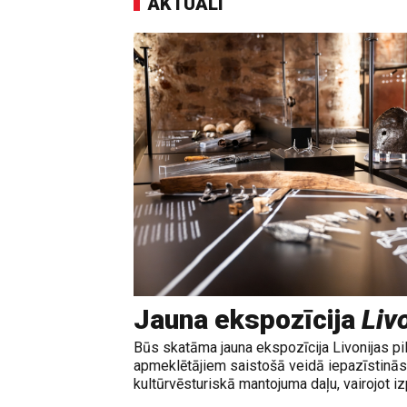
AKTUĀLI
Jauna ekspozīcija
Livo
Būs skatāma jauna ekspozīcija Livonijas pi
apmeklētājiem saistošā veidā iepazīstinās 
kultūrvēsturiskā mantojuma daļu, vairojot izp