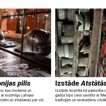
nijas pilis
Izstāde
Atstātā
lis, kas modernā un
Izstāde iecerēta kā pateicība 
ar nozīmīgu Latvijas
gadus bijis cieši saistīts ar M
ratni un zināšanas par vid...
tradīcijām un neskaitāmu cilvē