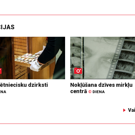
CIJAS
ētniecisku dzirksti
Nokļūšana dzīves mirkļu
centrā
ENA
©
DIENA
Va