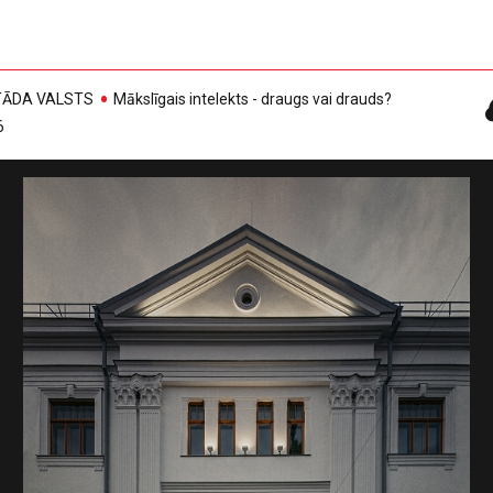
, TĀDA VALSTS
Mākslīgais intelekts - draugs vai drauds?
6