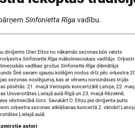
s pārņem
Sinfonietta Rīga
vadību.
u diriģents Olari Eltss no nākamās sezonas būs valsts
rorķestra
Sinfonietta Rīga
mākslinieciskais vadītājs. Orķestr
linieciskās vadības grožus
Sinfonietta Rīga
dibinātājs
unds Šnē savam igauņu kolēģim nodos drīz pēc orķestra 20
ejas sezonas noslēguma, kas ar vērienu norisināsies trijās
jas pilsētās: 21. maijā Ventspils koncertzālē
Latvija
, 22. mai
jas Universitātes Lielajā aulā Rīgā un 23. maijā Rēzeknē,
les vēstniecībā
Gors
. Savukārt O. Eltsu pie diriģenta pults
sim orķestra sezonas atklāšanas koncertā 2. oktobrī Latvij
rsitātes Lielajā aulā.
izmirstie autori