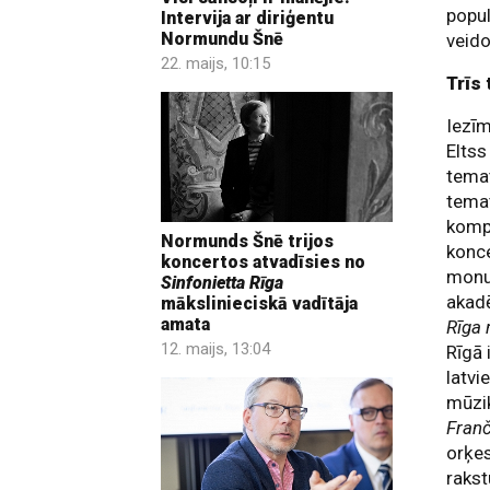
popul
Intervija ar diriģentu
Normundu Šnē
veid
22. maijs, 10:15
Trīs 
Iezī
Eltss
temat
temat
komp
Normunds Šnē trijos
konce
koncertos atvadīsies no
monum
Sinfonietta Rīga
akad
mākslinieciskā vadītāja
amata
Rīga 
12. maijs, 13:04
Rīgā 
latvi
mūzik
Fran
orķes
raks