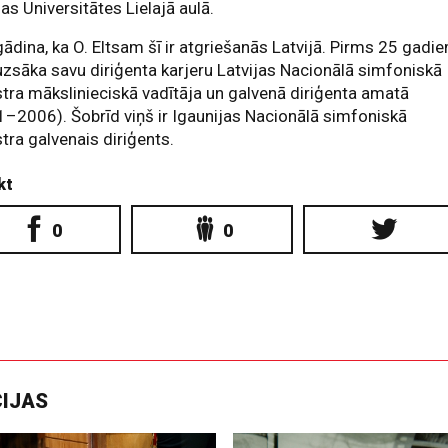
jas Universitātes Lielajā aulā.
ādina, ka O. Eltsam šī ir atgriešanās Latvijā. Pirms 25 gadi
uzsāka savu diriģenta karjeru Latvijas Nacionālā simfoniskā
tra mākslinieciskā vadītāja un galvenā diriģenta amatā
–2006). Šobrīd viņš ir Igaunijas Nacionālā simfoniskā
tra galvenais diriģents.
kt
0
0
CIJAS