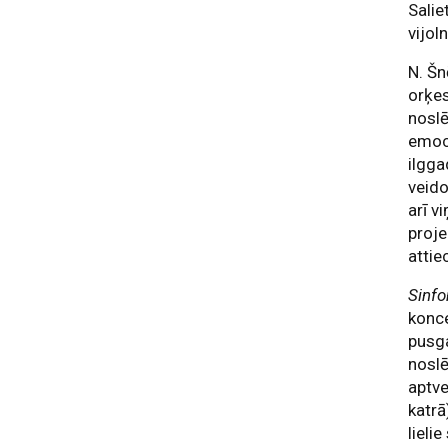
Salie
vijol
N. Šn
orķes
noslē
emoci
ilgga
veido
arī v
proje
attie
Sinfo
konce
pusga
noslē
aptve
katrā
lieli