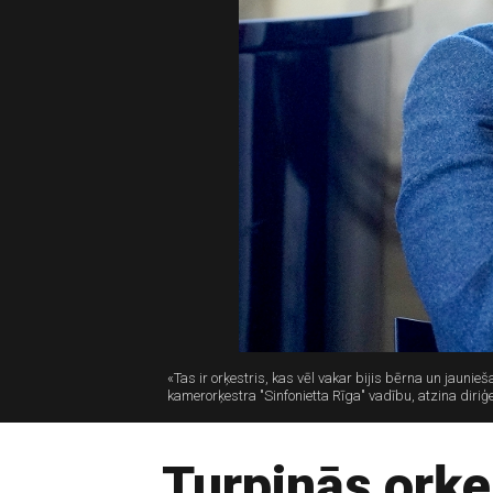
«Tas ir orķestris, kas vēl vakar bijis bērna un jauni
kamerorķestra "Sinfonietta Rīga" vadību, atzina diriģe
Turpinās orķes