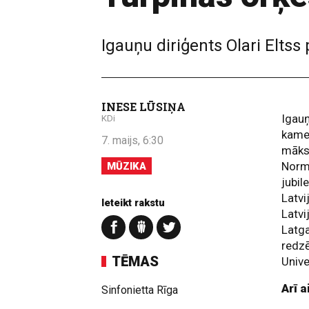
Igauņu diriģents Olari Elts
INESE LŪSIŅA
Igauņ
KDi
kame
7. maijs, 6:30
māks
Norm
MŪZIKA
jubil
Latvi
Ieteikt rakstu
Latvi
Latga
redzē
TĒMAS
Unive
Arī a
Sinfonietta Rīga