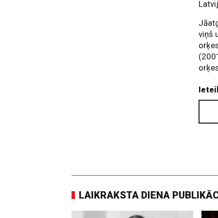
Latvi
Jāatg
viņš 
orķes
(2001
orķes
Ietei
LAIKRAKSTA DIENA PUBLIKĀ