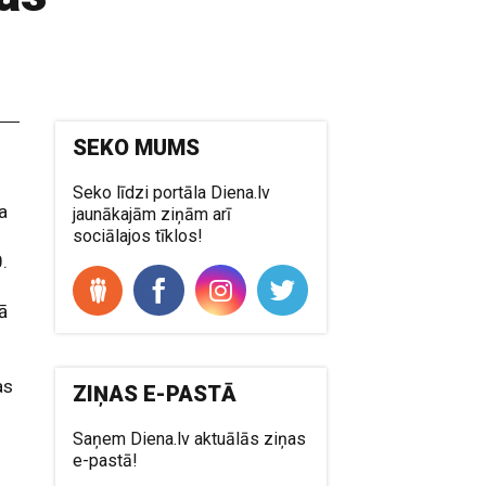
SEKO MUMS
Seko līdzi portāla Diena.lv
a
jaunākajām ziņām arī
sociālajos tīklos!
.
jā
as
ZIŅAS E-PASTĀ
Saņem Diena.lv aktuālās ziņas
e-pastā!