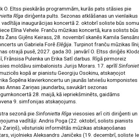
k O. Eltss pieskārās programmām, kurās pats stāsies pie
nietta Rīga
diriģenta pults. Sezonas atklāšanas un vienlaikus
 vadītāja inaugurācijas koncertā 2. oktobrī soliste būs som
niece Elīna Vehele. Franču mūzikas koncertā, kura solists būs
sts Žans Gijēns Keirass, 28. novembrī skanēs Kamila Sensān
oncerts un Gabriela Forē
Elēģija
. Turpinot franču mūzikas līni
as otrajā pusē, 2027. gada 30. janvārī O. Eltss diriģēs Klod
ī, Frānsisa Pulenka un Erika Satī darbus. Rīgā pirmoreiz
sies moldāvu simbalonists Jurijs Morars. 17. aprīlī
Sinfonie
muzicēs kopā ar pianistu Georgiju Osokinu, atskaņojot
rika Šopēna klavierkoncertu un jaunās latviešu komponistes
as Annas Zariņas jaundarbu, savukārt sezonas
gumkoncertā 28. maijā, kā iepriekšminēts, gaidāms
ovena 9. simfonijas atskaņojums.
stra sezonā pie
Sinfonietta Rīga
viesosies arī citi diriģenti un
ņojuma vadītāji: Andris Poga (22. oktobrī, solists pianists
s Zariņš), vēsturiski informētās mūzikas atskaņošanas
ars, vijolnieks Aleksandrs Janičeks (19. decembrī, soliste I