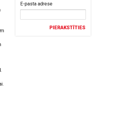
E-pasta adrese
n
PIERAKSTĪTIES
ām
n
.
i.
m