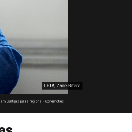
LETA, Zane Bitere
ībām Baltijas jūras reģionā,» uzņemoties
jas