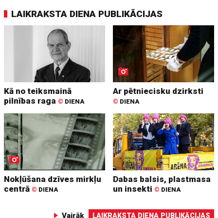
LAIKRAKSTA DIENA PUBLIKĀCIJAS
Kā no teiksmainā
Ar pētniecisku dzirksti
pilnības raga
©
DIENA
©
DIENA
Nokļūšana dzīves mirkļu
Dabas balsis, plastmasa
centrā
un insekti
©
DIENA
©
DIENA
Vairāk
LAIKRAKSTA DIENA PUBLIKĀCIJAS