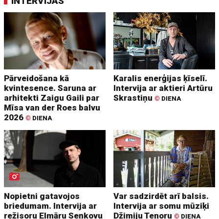
INTERVIJAS
Pārveidošana kā
Karalis enerģijas ķīselī.
kvintesence. Saruna ar
Intervija ar aktieri Artūru
arhitekti Zaigu Gaili par
Skrastiņu
©
DIENA
Mīsa van der Roes balvu
2026
©
DIENA
Nopietni gatavojos
Var sadzirdēt arī balsis.
briedumam. Intervija ar
Intervija ar somu mūziķi
režisoru Elmāru Seņkovu
Džimiju Tenoru
©
DIENA