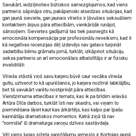
Savukārt, iedziļinoties būtiskos samezglojumos, kad viens
partneris sāpinājis otru, pakāpeniski atsedzas situācijas, kad
gan jaunā sieviete, gan jaunais vīrietis ir ļāvušies seksuāliem
kontaktiem ārpus pāra attiecībām, vienkāršāk runājot,
sānsoļiem. Sievietes gadījumā tas tiek pasniegts kā
emocionāla kompensācija par profesionālu neveiksmi, kad it
kā negatīvas recenzijas dēļ izdevējs nav gatavs turpināt
sadarbību bērnu grāmatu jomā, turklāt, izkāpinot situāciju,
seksa partneris un arī emocionālais atbalstītājs ir ar fizisku
invaliditāti.
Vīrieša stāstā viņš savu karjeru būvē caur vecāka vīrieša
gultu, uztverot to kā upurēšanos, jo karjera nozīmē labklājību,
bet tā savukārt varētu nostiprināt pāra attiecības.
Viendzimuma attiecības ir temats, kas ik pa brīdim ielavās
Artūra Dīča darbos, turklāt īsti nav skaidrs, vai viņam to
pieminēšana šķiet kaut kas ārkārtējs, kas kalpo par īpašu
kairinātāju dramatiskos momentos. Katrā ziņā tā nav
"normāla" šī dramaturga varoņu dzīves sastāvdaļa.
Vēl viens lugas sižeta sarežģījumu iemesls ir Kortnijas jaunā