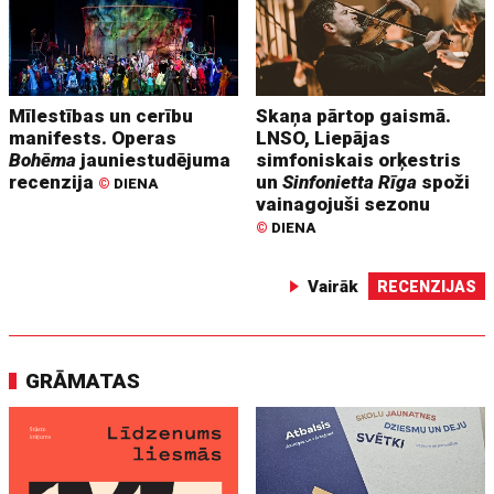
Mīlestības un cerību
Skaņa pārtop gaismā.
manifests. Operas
LNSO, Liepājas
Bohēma
jauniestudējuma
simfoniskais orķestris
recenzija
un
Sinfonietta Rīga
spoži
©
DIENA
vainagojuši sezonu
©
DIENA
Vairāk
RECENZIJAS
GRĀMATAS