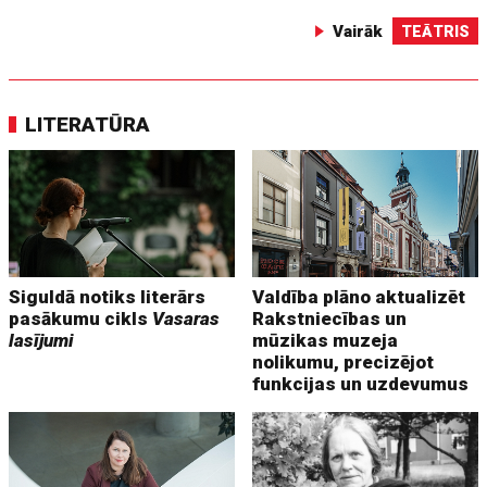
Vairāk
TEĀTRIS
LITERATŪRA
Siguldā notiks literārs
Valdība plāno aktualizēt
pasākumu cikls
Vasaras
Rakstniecības un
lasījumi
mūzikas muzeja
nolikumu, precizējot
funkcijas un uzdevumus