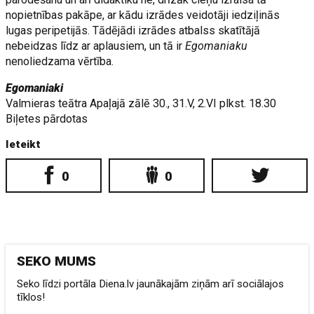
nopietnības pakāpe, ar kādu izrādes veidotāji iedziļinās
lugas peripetijās. Tādējādi izrādes atbalss skatītājā
nebeidzas līdz ar aplausiem, un tā ir
Egomaniaku
nenoliedzama vērtība.
Egomaniaki
Valmieras teātra Apaļajā zālē 30., 31.V, 2.VI plkst. 18.30
Biļetes pārdotas
Ieteikt
0
0
SEKO MUMS
Seko līdzi portāla Diena.lv jaunākajām ziņām arī sociālajos
tīklos!