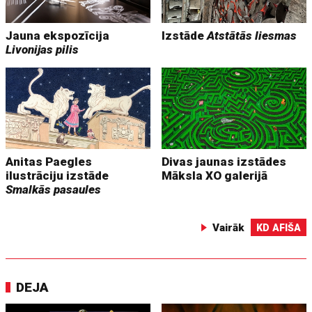
Jauna ekspozīcija
Izstāde
Atstātās liesmas
Livonijas pilis
Anitas Paegles
Divas jaunas izstādes
ilustrāciju izstāde
Māksla XO galerijā
Smalkās pasaules
Vairāk
KD AFIŠA
DEJA