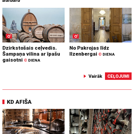
Dzirkstošais ceļvedis.
No Pakrojas līdz
Šampaņa vilina ar īpašu
Ilzenbergai
©
DIENA
gaisotni
©
DIENA
Vairāk
CEĻOJUMI
KD AFIŠA