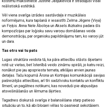
kostīmu māksliniece Justīne Jasjukeviča ir strādājusi visai
reālistiskā estētikā.
Vēl viena svarīga izrādes sastāvdaļa ir muzikālais
noformējums, kura tapšanā ir iesaistīti Zelma Jēgere (Viņa)
un Fiņķis. Anna Nele Āboliņa un Aksels Aizkalns padara šīs
kompozīcijas par loģisku savu varoņu domāšanas veida
demonstrāciju, par organisku papildinājumu tam, ko varoņi jūt
un dara.
Tas otrs vai tu pats
Lugas struktūra veidota tā, ka pāra attiecību stāsts šķietami
rotē uz vietas, bet īstenībā veido zināmu spirāli, jo katru reizi,
nonākot pie jau apspriesta temata, atklājas arvien jaunas
detaļas. Taču kopumā Ārona un Kortnijas komunikācijā savijas
pašreizējās attiecības, arī tīri sadzīvisku kontaktu un konfliktu
līmenī, un pagātnes notikumi, kas noveduši pie abpusējas
atsvešināšanās un lēmuma šķirties.
Tagadnes diskursā svarīga ir balansēšana starp patieso
situāciju un to, kā abi blogeri vēlas to pasniegt sekotājiem.