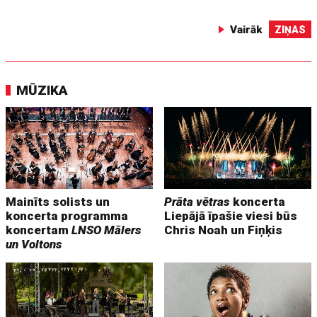
Vairāk
ZIŅAS
MŪZIKA
Mainīts solists un
Prāta vētras
koncerta
koncerta programma
Liepājā īpašie viesi būs
koncertam
LNSO Mālers
Chris Noah un Fiņķis
un Voltons