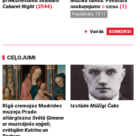
priekšnesumu
Svalbard
Mūzika tumsā: Pavasara
Cabaret Night
(2544)
noskaņojums
(1)
©
DIENA
Papildināts 13:11
Vairāk
KONKURSI
CEĻOJUMI
Rīgā ciemojas Madrides
Izstāde
Mūžīgi Čaks
muzeja Prado
altārglezna
Svētā Ģimene
ar muzicējošo eņģeli,
svētajām Katrīnu un
Barbaru