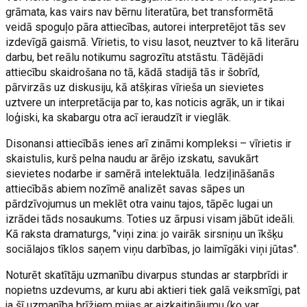
grāmata, kas vairs nav bērnu literatūra, bet transformētā
veidā spoguļo pāra attiecības, autorei interpretējot tās sev
izdevīgā gaismā. Vīrietis, to visu lasot, neuztver to kā literāru
darbu, bet reālu notikumu sagrozītu atstāstu. Tādējādi
attiecību skaidrošana no tā, kādā stadijā tās ir šobrīd,
pārvirzās uz diskusiju, kā atšķiras vīrieša un sievietes
uztvere un interpretācija par to, kas noticis agrāk, un ir tikai
loģiski, ka skabargu otra acī ieraudzīt ir vieglāk.
Disonansi attiecībās ienes arī zināmi kompleksi – vīrietis ir
skaistulis, kurš pelna naudu ar ārējo izskatu, savukārt
sievietes nodarbe ir samērā intelektuāla. Iedziļināšanās
attiecībās abiem nozīmē analizēt savas sāpes un
pārdzīvojumus un meklēt otra vainu tajos, tāpēc lugai un
izrādei tāds nosaukums. Toties uz ārpusi visam jābūt ideāli.
Kā raksta dramaturgs, "viņi zina: jo vairāk sirsniņu un īkšķu
sociālajos tīklos saņem viņu darbības, jo laimīgāki viņi jūtas".
Noturēt skatītāju uzmanību divarpus stundas ar starpbrīdi ir
nopietns uzdevums, ar kuru abi aktieri tiek galā veiksmīgi, pat
ja šī uzmanība brīžiem mijas ar aizkaitinājumu (ko var