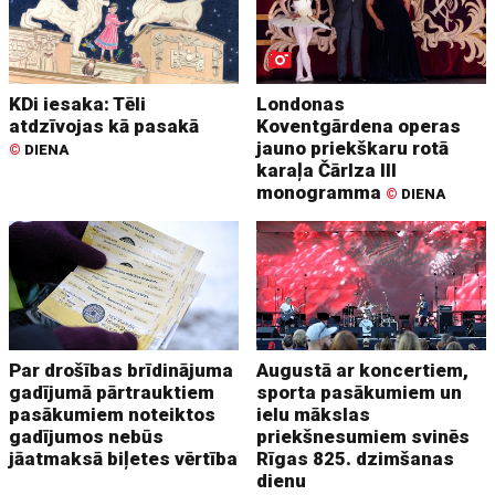
KDi iesaka: Tēli
Londonas
atdzīvojas kā pasakā
Koventgārdena operas
jauno priekškaru rotā
©
DIENA
karaļa Čārlza III
monogramma
©
DIENA
Par drošības brīdinājuma
Augustā ar koncertiem,
gadījumā pārtrauktiem
sporta pasākumiem un
pasākumiem noteiktos
ielu mākslas
gadījumos nebūs
priekšnesumiem svinēs
jāatmaksā biļetes vērtība
Rīgas 825. dzimšanas
dienu