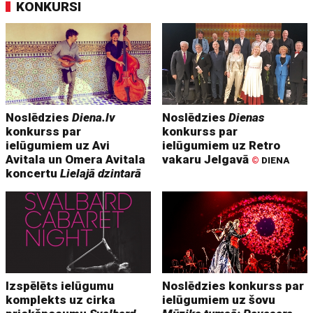
KONKURSI
Noslēdzies
Diena.lv
Noslēdzies
Dienas
konkurss par
konkurss par
ielūgumiem uz Avi
ielūgumiem uz Retro
Avitala un Omera Avitala
vakaru Jelgavā
©
DIENA
koncertu
Lielajā dzintarā
Izspēlēts ielūgumu
Noslēdzies konkurss par
komplekts uz cirka
ielūgumiem uz šovu