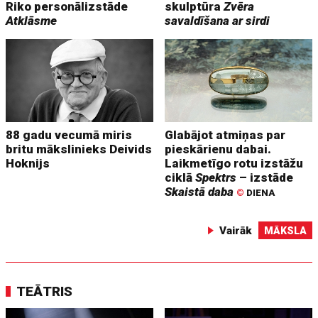
Riko personālizstāde
skulptūra
Zvēra
Atklāsme
savaldīšana ar sirdi
88 gadu vecumā miris
Glabājot atmiņas par
britu mākslinieks Deivids
pieskārienu dabai.
Hoknijs
Laikmetīgo rotu izstāžu
ciklā
Spektrs
– izstāde
Skaistā daba
©
DIENA
Vairāk
MĀKSLA
TEĀTRIS