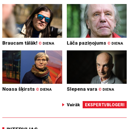
Braucam tālāk!
Lāča paziņojums
©
DIENA
©
DIENA
Noasa šķirsts
Slepena vara
©
DIENA
©
DIENA
Vairāk
EKSPERTI/BLOGERI