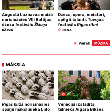
Augustā Lūznavas muižā
Džezs, opera, meistari,
norisināsies VIII Baltijas
spilgti talanti. Tuvojas
džeza festivāls
Škiuņa
festivāls
Rīgas ritmi
džezs
©
DIENA
Vairāk
MŪZIKA
MĀKSLA
Rīgas biržā
norisināsies
Venēcijā izstādīta
spāņu mākslinieka Lido
tēlnieka Aigara Bikšes