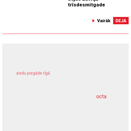
trīsdesmitgade
Vairāk
DEJA
ziedu piegāde rīgā
meliorācijas darbi
octa
dziļurbums
kravu apdrošināšana