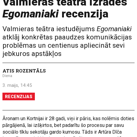
Valmieras teātra izrādes
Egomaniaki
recenzija
Valmieras teātra iestudējums
Egomaniaki
atklāj konkrētas paaudzes komunikācijas
problēmas un centienus apliecināt sevi
jebkuros apstākļos
ATIS ROZENTĀLS
Diena
3. maijs, 14:45
RECENZIJAS
Āronam un Kortnijai ir 28 gadi, viņi ir pāris, kas nolēmis doties
pārgājienā, lai izšķirtos, bet padarītu šo procesu par savu
sociālo tīklu sekotāju gardo kumosu. Tāds ir Artūra Dīča