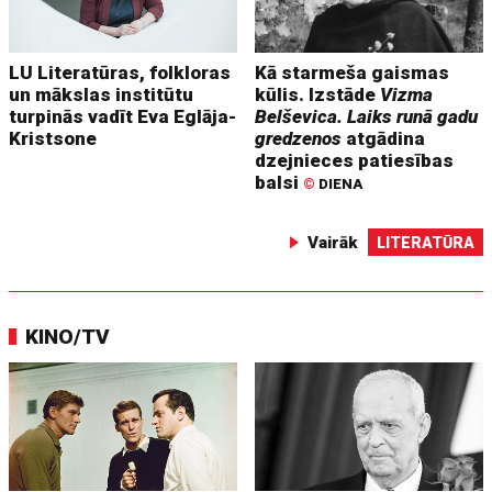
LU Literatūras, folkloras
Kā starmeša gaismas
un mākslas institūtu
kūlis. Izstāde
Vizma
turpinās vadīt Eva Eglāja-
Belševica. Laiks runā gadu
Kristsone
gredzenos
atgādina
dzejnieces patiesības
balsi
©
DIENA
Vairāk
LITERATŪRA
KINO/TV