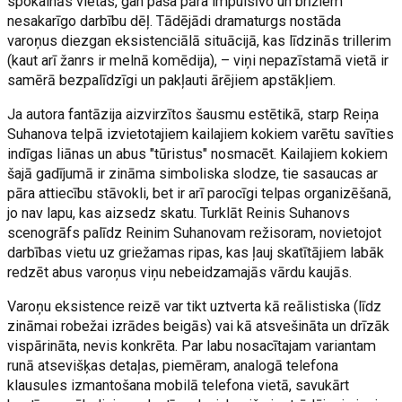
spokainās vietas, gan paša pāra impulsīvo un brīžiem
nesakarīgo darbību dēļ. Tādējādi dramaturgs nostāda
varoņus diezgan eksistenciālā situācijā, kas līdzinās trillerim
(kaut arī žanrs ir melnā komēdija), – viņi nepazīstamā vietā ir
samērā bezpalīdzīgi un pakļauti ārējiem apstākļiem.
Ja autora fantāzija aizvirzītos šausmu estētikā, starp Reiņa
Suhanova telpā izvietotajiem kailajiem kokiem varētu savīties
indīgas liānas un abus "tūristus" nosmacēt. Kailajiem kokiem
šajā gadījumā ir zināma simboliska slodze, tie sasaucas ar
pāra attiecību stāvokli, bet ir arī parocīgi telpas organizēšanā,
jo nav lapu, kas aizsedz skatu. Turklāt Reinis Suhanovs
scenogrāfs palīdz Reinim Suhanovam režisoram, novietojot
darbības vietu uz griežamas ripas, kas ļauj skatītājiem labāk
redzēt abus varoņus viņu nebeidzamajās vārdu kaujās.
Varoņu eksistence reizē var tikt uztverta kā reālistiska (līdz
zināmai robežai izrādes beigās) vai kā atsvešināta un drīzāk
vispārināta, nevis konkrēta. Par labu nosacītajam variantam
runā atsevišķas detaļas, piemēram, analogā telefona
klausules izmantošana mobilā telefona vietā, savukārt