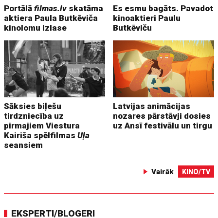
Portālā
filmas.lv
skatāma
Es esmu bagāts. Pavadot
aktiera Paula Butkēviča
kinoaktieri Paulu
kinolomu izlase
Butkēviču
Sāksies biļešu
Latvijas animācijas
tirdzniecība uz
nozares pārstāvji dosies
pirmajiem Viestura
uz Ansī festivālu un tirgu
Kairiša spēlfilmas
Uļa
seansiem
Vairāk
KINO/TV
EKSPERTI/BLOGERI