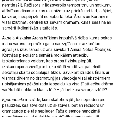
ņemties?!). Režisors ir līdzsvarojis temporitmu un notikumu
attīstības dinamiku, kas rauj sižetu uz priekšu arī tad, ja šķiet,
ka varoņi nespēj izkļūt no apburtā loka. Ārons un Kortnija ir
visai izlutināti, centrēti uz savām drāmām, kuras saasina arī
samērā ikdienišķās situācijās.
Aksela Aizkalna Ārona brīžiem impulsīvā rīcība, kuras sekas
ir abu varoņu turpmāko gaitu sarežģīšana, ir aizturētas
agresijas izlaušanās uz āru, savukārt Annas Neles Āboliņas
Kortnijas piekrišana samērā radikālam attiecību
izskaidrošanas veidam, kas prasa fizisku piepūli,
izskaidrojama vienīgi ar to, ka šādā veidā var palielināt
sekotāju skaitu sociālajos tīklos. Savukārt izrādes fināls ar
vismaz diviem no dramaturģijas viedokļa visai ekstrēmiem
risinājumiem pēkšņi rada iespaidu, ka visa šī attiecību drāma
varētu būt notikusi tikai iztēlē – jā, bet kura varoņa iztēlē?
Egomaniaki
ir izrāde, kuru skatoties jūti, ka nepiederi pie
paaudzes, kas atveidota uz skatuves, bet arī režisors un
dramaturgs pie tās nepieder. Taču distance nenozīmē
parodēšanu un arī didaktiku ne, drīzāk cieņu izraisa tā