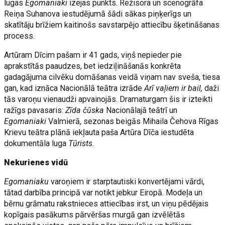
lugas
Egomaniaki
izejas punkts. Režisora un scenogrāfa
Reiņa Suhanova iestudējumā šādi sākas piņķerīgs un
skatītāju brīžiem kaitinošs savstarpējo attiecību šķetināšanas
process.
Artūram Dīcim pašam ir 41 gads, viņš nepieder pie
aprakstītās paaudzes, bet iedziļināšanās konkrēta
gadagājuma cilvēku domāšanas veidā viņam nav sveša, tiesa
gan, kad iznāca Nacionālā teātra izrāde
Arī vaļiem ir bail,
daži
tās varoņu vienaudži apvainojās. Dramaturgam šis ir izteikti
ražīgs pavasaris:
Zīda čūska
Nacionālajā teātrī un
Egomaniaki
Valmierā, sezonas beigās Mihaila Čehova Rīgas
Krievu teātra plānā iekļauta paša Artūra Dīča iestudēta
dokumentāla luga
Tūrists
.
Nekurienes vidū
Egomaniaku
varoņiem ir starptautiski konvertējami vārdi,
tātad darbība principā var notikt jebkur Eiropā. Modeļa un
bērnu grāmatu rakstnieces attiecības irst, un viņu pēdējais
kopīgais pasākums pārvēršas murgā gan izvēlētās