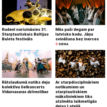
Rudenī norisināsies 31.
Mēs paši degam par
Starptautiskais Baltijas
latvisko kodu. Jāņu
Baleta festivāls
svinēšana bez inerces
©
DIENA
Rātslaukumā notiks deju
Ar starpdisciplināriem
kolektīvu lielkoncerts
notikumiem un
Vidusvasaras dzīvestības
starptautiskiem
māksliniekiem tiks
atzīmēta laikmetīgās
dejas Latvijā