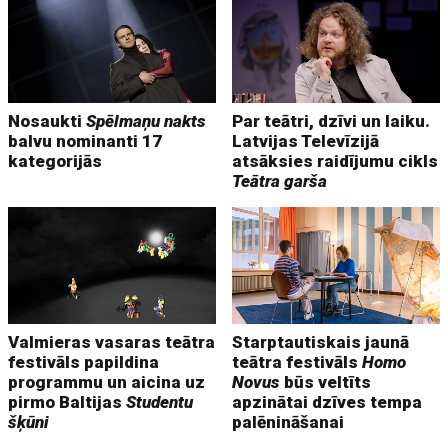
Nosaukti
Spēlmaņu nakts
Par teātri, dzīvi un laiku.
balvu nominanti 17
Latvijas Televīzijā
kategorijās
atsāksies raidījumu cikls
Teātra garša
Valmieras vasaras teātra
Starptautiskais jaunā
festivāls papildina
teātra festivāls
Homo
programmu un aicina uz
Novus
būs veltīts
pirmo Baltijas
Studentu
apzinātai dzīves tempa
šķūni
palēnināšanai