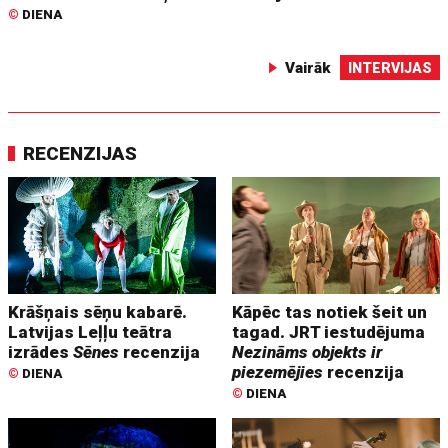
©
DIENA
Vairāk
INTERVIJAS
RECENZIJAS
Krāšņais sēņu kabarē.
Kāpēc tas notiek šeit un
Latvijas Leļļu teātra
tagad. JRT iestudējuma
izrādes
Sēnes
recenzija
Nezināms objekts ir
piezemējies
recenzija
©
DIENA
©
DIENA