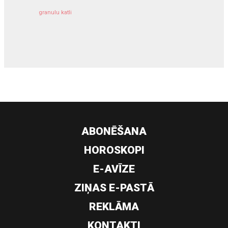
granulu katli
siltumsūknis
ABONĒŠANA
HOROSKOPI
E-AVĪZE
ZIŅAS E-PASTĀ
REKLĀMA
KONTAKTI