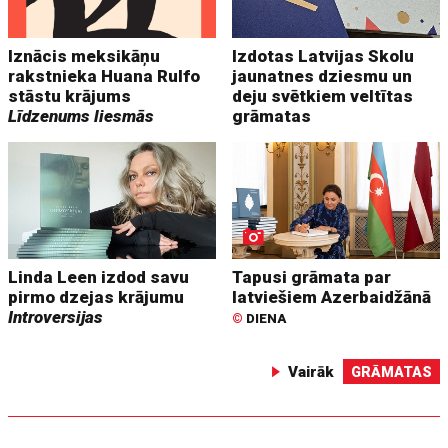
Iznācis meksikāņu
Izdotas Latvijas Skolu
rakstnieka Huana Rulfo
jaunatnes dziesmu un
stāstu krājums
deju svētkiem veltītas
Līdzenums liesmās
grāmatas
Linda Leen izdod savu
Tapusi grāmata par
pirmo dzejas krājumu
latviešiem Azerbaidžānā
Introversijas
©
DIENA
Vairāk
GRĀMATAS