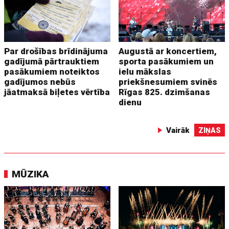
Par drošības brīdinājuma
Augustā ar koncertiem,
gadījumā pārtrauktiem
sporta pasākumiem un
pasākumiem noteiktos
ielu mākslas
gadījumos nebūs
priekšnesumiem svinēs
jāatmaksā biļetes vērtība
Rīgas 825. dzimšanas
dienu
Vairāk
ZIŅAS
MŪZIKA