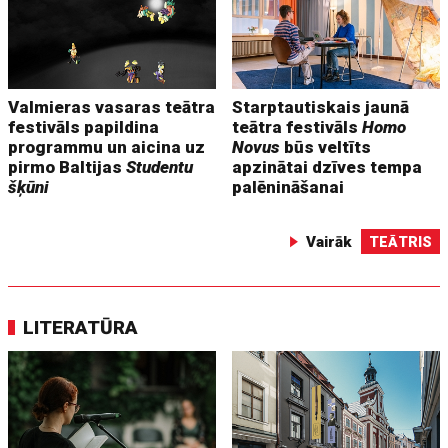
Valmieras vasaras teātra
Starptautiskais jaunā
festivāls papildina
teātra festivāls
Homo
programmu un aicina uz
Novus
būs veltīts
pirmo Baltijas
Studentu
apzinātai dzīves tempa
šķūni
palēnināšanai
Vairāk
TEĀTRIS
LITERATŪRA