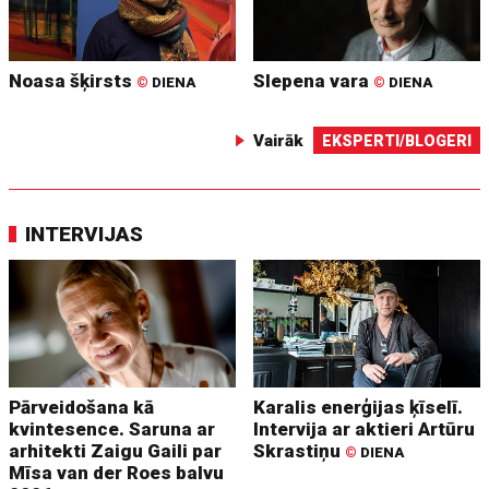
Noasa šķirsts
Slepena vara
©
DIENA
©
DIENA
Vairāk
EKSPERTI/BLOGERI
INTERVIJAS
Pārveidošana kā
Karalis enerģijas ķīselī.
kvintesence. Saruna ar
Intervija ar aktieri Artūru
arhitekti Zaigu Gaili par
Skrastiņu
©
DIENA
Mīsa van der Roes balvu