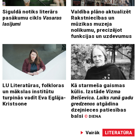
Siguldā notiks literārs
Valdība plāno aktualizēt
pasākumu cikls
Vasaras
Rakstniecības un
lasījumi
mūzikas muzeja
nolikumu, precizējot
funkcijas un uzdevumus
LU Literatūras, folkloras
Kā starmeša gaismas
un mākslas institūtu
kūlis. Izstāde
Vizma
turpinās vadīt Eva Eglāja-
Belševica. Laiks runā gadu
Kristsone
gredzenos
atgādina
dzejnieces patiesības
balsi
©
DIENA
Vairāk
LITERATŪRA