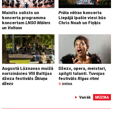
Mainīts solists un
Prāta vētras
koncerta
koncerta programma
Liepājā īpašie viesi būs
koncertam
LNSO Mālers
Chris Noah un Fiņķis
un Voltons
Augustā Lūznavas muižā
Džezs, opera, meistari,
norisināsies VIII Baltijas
spilgti talanti. Tuvojas
džeza festivāls
Škiuņa
festivāls
Rīgas ritmi
džezs
©
DIENA
Vairāk
MŪZIKA