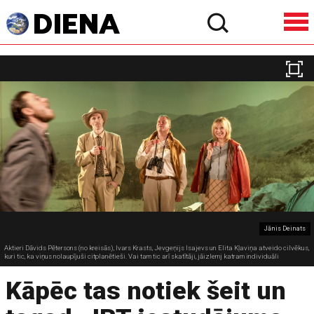
Jānis Deinats
Aktieri Dāvids Pētersons (no kreisās), Ivars Krasts, Jevgeņijs Isajevs un Elita Kļaviņa atveido cilvēkus,
kuri tic, ka viņus nolaupījuši citplanētieši. Vai tam tic arī skatītāji, jāizlemj katram individuāli
Kāpēc tas notiek šeit un