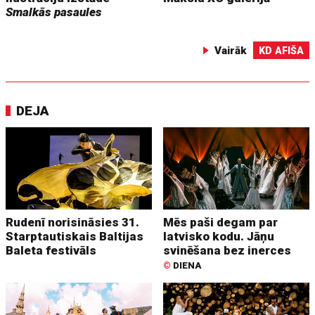
Smalkās pasaules
Vairāk
KD AFIŠA
DEJA
Rudenī norisināsies 31.
Mēs paši degam par
Starptautiskais Baltijas
latvisko kodu. Jāņu
Baleta festivāls
svinēšana bez inerces
©
DIENA