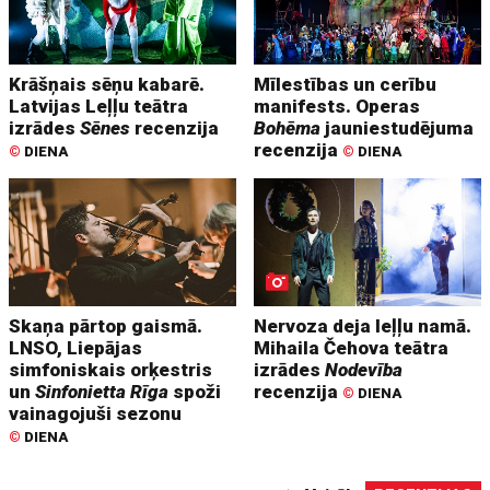
Krāšņais sēņu kabarē.
Mīlestības un cerību
Latvijas Leļļu teātra
manifests. Operas
izrādes
Sēnes
recenzija
Bohēma
jauniestudējuma
recenzija
©
DIENA
©
DIENA
Skaņa pārtop gaismā.
Nervoza deja leļļu namā.
LNSO, Liepājas
Mihaila Čehova teātra
simfoniskais orķestris
izrādes
Nodevība
un
Sinfonietta Rīga
spoži
recenzija
©
DIENA
vainagojuši sezonu
©
DIENA