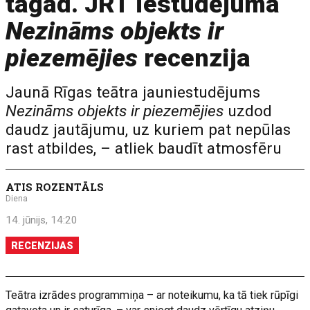
tagad. JRT iestudējuma
Nezināms objekts ir
piezemējies
recenzija
Jaunā Rīgas teātra jauniestudējums
Nezināms objekts ir piezemējies
uzdod
daudz jautājumu, uz kuriem pat nepūlas
rast atbildes, – atliek baudīt atmosfēru
ATIS ROZENTĀLS
Diena
14. jūnijs, 14:20
RECENZIJAS
Teātra izrādes programmiņa – ar noteikumu, ka tā tiek rūpīgi