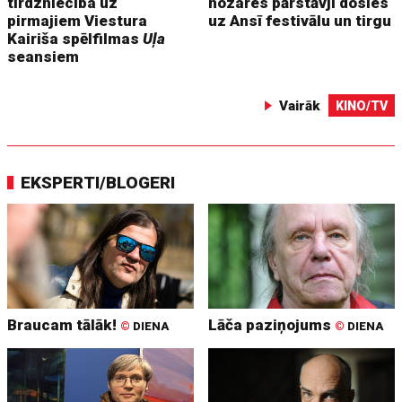
tirdzniecība uz
nozares pārstāvji dosies
pirmajiem Viestura
uz Ansī festivālu un tirgu
Kairiša spēlfilmas
Uļa
seansiem
Vairāk
KINO/TV
EKSPERTI/BLOGERI
Braucam tālāk!
Lāča paziņojums
©
DIENA
©
DIENA