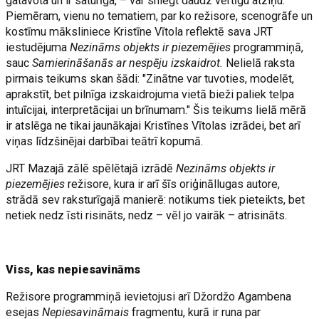
gatavota un ir saturīga, – var sniegt daudz vērtīgu atziņu.
Piemēram, vienu no tematiem, par ko režisore, scenogrāfe un
kostīmu māksliniece Kristīne Vītola reflektē sava JRT
iestudējuma
Nezināms objekts ir piezemējies
programmiņā,
sauc
Samierināšanās ar nespēju izskaidrot.
Nelielā raksta
pirmais teikums skan šādi: "Zinātne var tuvoties, modelēt,
aprakstīt, bet pilnīga izskaidrojuma vietā bieži paliek telpa
intuīcijai, interpretācijai un brīnumam." Šis teikums lielā mērā
ir atslēga ne tikai jaunākajai Kristīnes Vītolas izrādei, bet arī
viņas līdzšinējai darbībai teātrī kopumā.
JRT Mazajā zālē spēlētajā izrādē
Nezināms objekts ir
piezemējies
režisore, kura ir arī šīs oriģināllugas autore,
strādā sev raksturīgajā manierē: notikums tiek pieteikts, bet
netiek nedz īsti risināts, nedz – vēl jo vairāk – atrisināts.
Viss, kas nepiesavināms
Režisore programmiņā ievietojusi arī Džordžo Agambena
esejas
Nepiesavināmais
fragmentu, kurā ir runa par