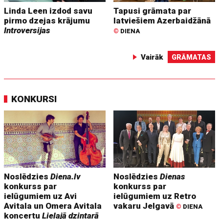
Linda Leen izdod savu
Tapusi grāmata par
pirmo dzejas krājumu
latviešiem Azerbaidžānā
Introversijas
©
DIENA
Vairāk
GRĀMATAS
KONKURSI
Noslēdzies
Diena.lv
Noslēdzies
Dienas
konkurss par
konkurss par
ielūgumiem uz Avi
ielūgumiem uz Retro
Avitala un Omera Avitala
vakaru Jelgavā
©
DIENA
koncertu
Lielajā dzintarā