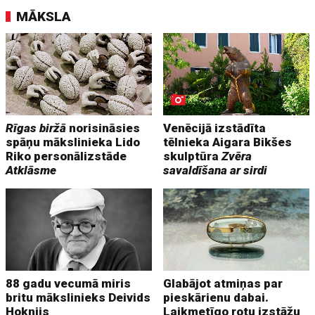
MĀKSLA
Rīgas biržā
norisināsies
Venēcijā izstādīta
spāņu mākslinieka Lido
tēlnieka Aigara Bikšes
Riko personālizstāde
skulptūra
Zvēra
Atklāsme
savaldīšana ar sirdi
88 gadu vecumā miris
Glabājot atmiņas par
britu mākslinieks Deivids
pieskārienu dabai.
Hoknijs
Laikmetīgo rotu izstāžu