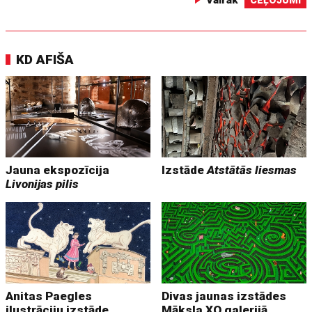
Vairāk
CEĻOJUMI
KD AFIŠA
Jauna ekspozīcija
Izstāde
Atstātās liesmas
Livonijas pilis
Anitas Paegles
Divas jaunas izstādes
ilustrāciju izstāde
Māksla XO galerijā