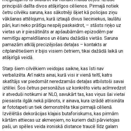
principiāli dalīta divos atšķirīgos cēlienos. Pirmajā notiek
četru cilvēku saruna, kas sākotnēji šķiet kā policijas ziņu
vākšanas attēlojums, kurā iztaujā divus lieciniekus, laulātu
pāri, kuri neko prātīgu nespēj paskaidrot, – stāsts riņķo uz
vietas un ir piesātināts ar apšaubāmām epizodēm par
nemitīgu apmaldīšanos un ēšanu dažādās vietās. Saruna
pamazām atklāj precizējošas detaļas – kontakts ar
citplanētiešiem ir bijis visiem četriem, tikai dažādā laikā un
atšķirīgā veidā.
Starp šiem cilvēkiem veidojas saikne, kas īsti nav
verbalizēta. Arī nakts ainai, kurā visi ir vienā teltī, katrs
skatītājs var piedomāt neredzamās detaļas atbilstoši savai
iztēlei. Šos četrus personāžus uz konkrēto vietu acīmredzot
ir atveduši notikumi ar NLO, savukārt tas, kas viņus šai vietai
piesaista ilgāk nekā plānots, ir ainava, kura izrādē atrisināta
ar fototapeti un tiek demonstrēta tikai pirmajā cēlienā.
Izvēlētās dekorācijas klajais butaforiskums, kas pirmām
kārtām attiecas uz akmeņiem, no kuriem daži pārvietojas
paši, un spēles veida ironiskā distance traucē līdz galam