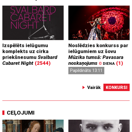
Izspēlēts ielūgumu
Noslēdzies konkurss par
komplekts uz cirka
ielūgumiem uz šovu
priekšnesumu
Svalbard
Mūzika tumsā: Pavasara
Cabaret Night
(2544)
noskaņojums
(1)
©
DIENA
Papildināts 13:11
Vairāk
KONKURSI
CEĻOJUMI