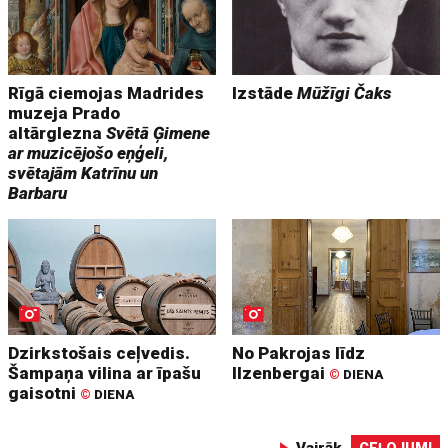
Rīgā ciemojas Madrides
Izstāde
Mūžīgi Čaks
muzeja Prado
altārglezna
Svētā Ģimene
ar muzicējošo eņģeli,
svētajām Katrīnu un
Barbaru
Dzirkstošais ceļvedis.
No Pakrojas līdz
Šampaņa vilina ar īpašu
Ilzenbergai
©
DIENA
gaisotni
©
DIENA