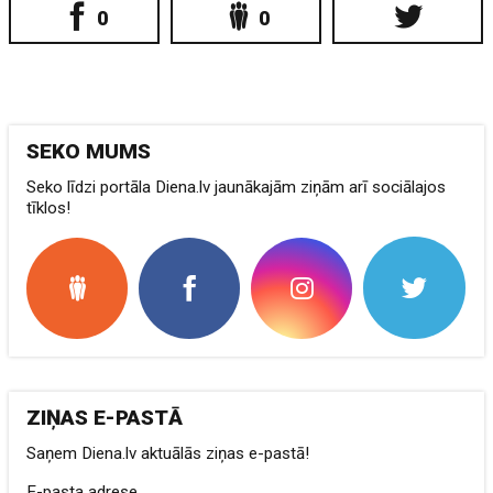
0
0
SEKO MUMS
Seko līdzi portāla Diena.lv jaunākajām ziņām arī sociālajos
tīklos!
ZIŅAS E-PASTĀ
Saņem Diena.lv aktuālās ziņas e-pastā!
E-pasta adrese