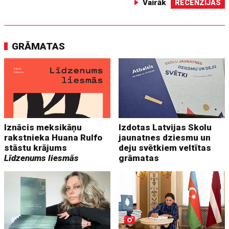
Vairāk
RECENZIJAS
GRĀMATAS
Iznācis meksikāņu
Izdotas Latvijas Skolu
rakstnieka Huana Rulfo
jaunatnes dziesmu un
stāstu krājums
deju svētkiem veltītas
Līdzenums liesmās
grāmatas