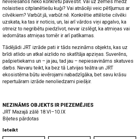
nevēlēšanos neko konkrētu pavēstīt. Vai uz zemes mēdz
nolaisties citplanētiešu kuģi? Vai atnācēji veic pētījumus ar
cilvēkiem? Varbūt jā, varbūt nē. Konkrētie attēlotie cilvēki
uzskata, ka tas ir noticis, un, lai arī vārdos viņi apgalvo, ka
otrreiz to negribētu piedzīvot, nevar izslēgt, ka atmiņas vai
iedomātas atmiņas tomēr ir arī patīkamas.
Tādējādi JRT izrāde pati ir tāds nezināms objekts, kas uz
brīdi atlido un atkal aizlido no skatītāja apziņas. Suverēns,
pašpietiekams un – ja jau, tad jau – nepiesavināms skatuves
darbs. Nevaru teikt, ka bez tā Latvijas teātra un JRT
ekosistēma būtu ievērojami nabadzīgāka, bet savu krāsu
repertuāram izrāde nenoliedzami piešķir.
NEZINĀMS OBJEKTS IR PIEZEMĒJIES
JRT Mazajā zālē 18.VI–10.IX
Biļetes pārdotas
Ieteikt