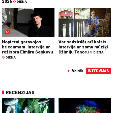
2026
©
DIENA
Nopietni gatavojos
Var sadzirdēt arī balsis.
briedumam. Intervija ar
Intervija ar somu mūziķi
režisoru Elmāru Seņkovu
Džimiju Tenoru
©
DIENA
©
DIENA
Vairāk
INTERVIJAS
RECENZIJAS