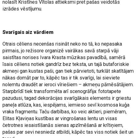
nolasīt Kristīnes Vītolas attieksmi pret pašas veidotās
izrādes vēstījumu.
Svarīgais aiz vārdiem
Otrais cēliens necenšas risināt neko no tā, ko nepasaka
pirmais, jo režisore organizē vairākas savā starpā vāji
saistītas norises Ivara Krasta mūzikas pavadībā, samērā
īsais cēliens notiek gandrīz bez teksta, un tajā butaforiskie
akmeņi gan kustas paši, gan tiek pārvietoti, turklāt skatītājam
nākas domāt par to, kāpēc tas ir tik svarīgi, lai sieviete
nolemtu draudēt ar ieroci vīriešiem – akmeņu pārnēsātājiem.
Starpbrīdī tiek transformēta arī scenogrāfija: fototapete
pazudusi, tagad dekorācijas svarīgākais elements ir griestu
paneļa atlūza, kas, iespējams, iemieso sevī kosmosa kuģa
vraka fragmentu. Taču darbības, ko veic aktieri, piemēram,
Elitas Kļaviņas kustības ar vingrošanas lentu un visas
četrotnes iesaistīšanās sienas apzīmēšanā ar krītiņiem,
pašas par sevi nesniedz atbildi, kāpēc tas viss notiek šeit un