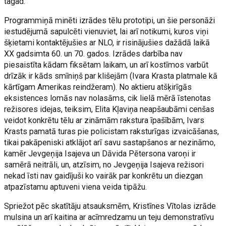
tagad.
Programmiņā minēti izrādes tēlu prototipi, un šie personāži
iestudējumā sapulcēti vienuviet, lai arī notikumi, kuros viņi
šķietami kontaktējušies ar NLO, ir risinājušies dažādā laikā
XX gadsimta 60. un 70. gados. Izrādes darbība nav
piesaistīta kādam fiksētam laikam, un arī kostīmos varbūt
drīzāk ir kāds smīniņš par klišejām (Ivara Krasta platmale kā
kārtīgam Amerikas reindžeram). No aktieru atšķirīgās
eksistences lomās nav nolasāms, cik lielā mērā īstenotas
režisores idejas, teiksim, Elita Kļaviņa neapšaubāmi cenšas
veidot konkrētu tēlu ar zināmām rakstura īpašībām, Ivars
Krasts pamatā turas pie policistam raksturīgas izvaicāšanas,
tikai pakāpeniski atklājot arī savu sastapšanos ar nezināmo,
kamēr Jevgeņija Isajeva un Dāvida Pētersona varoņi ir
samērā neitrāli, un, atzīsim, no Jevgeņija Isajeva režisori
nekad īsti nav gaidījuši ko vairāk par konkrētu un diezgan
atpazīstamu aptuveni viena veida tipāžu.
Spriežot pēc skatītāju atsauksmēm, Kristīnes Vītolas izrāde
mulsina un arī kaitina ar acīmredzamu un teju demonstratīvu