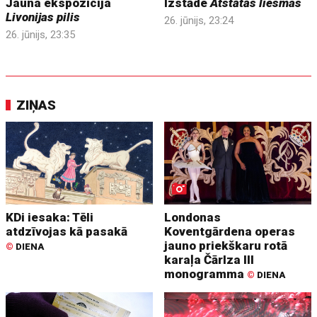
Jauna ekspozīcija
Izstāde
Atstātās liesmas
Livonijas pilis
26. jūnijs, 23:24
26. jūnijs, 23:35
ZIŅAS
KDi iesaka: Tēli
Londonas
atdzīvojas kā pasakā
Koventgārdena operas
jauno priekškaru rotā
©
DIENA
karaļa Čārlza III
monogramma
©
DIENA