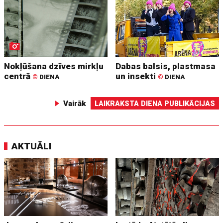
Nokļūšana dzīves mirkļu
Dabas balsis, plastmasa
centrā
un insekti
©
DIENA
©
DIENA
Vairāk
LAIKRAKSTA DIENA PUBLIKĀCIJAS
AKTUĀLI