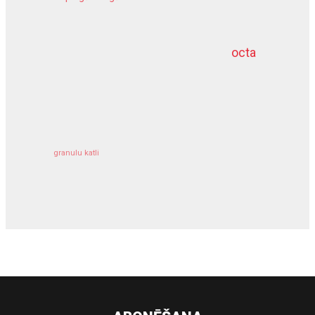
meliorācijas darbi
octa
dziļurbums
kravu apdrošināšana
granulu katli
siltumsūknis