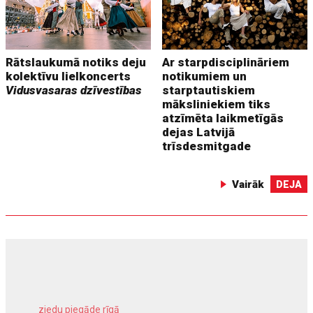
Rātslaukumā notiks deju
Ar starpdisciplināriem
kolektīvu lielkoncerts
notikumiem un
Vidusvasaras dzīvestības
starptautiskiem
māksliniekiem tiks
atzīmēta laikmetīgās
dejas Latvijā
trīsdesmitgade
Vairāk
DEJA
ziedu piegāde rīgā