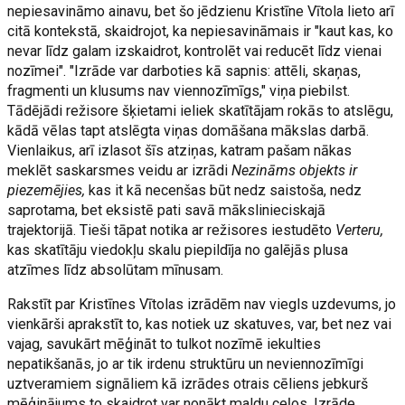
nepiesavināmo ainavu, bet šo jēdzienu Kristīne Vītola lieto arī
citā kontekstā, skaidrojot, ka nepiesavināmais ir "kaut kas, ko
nevar līdz galam izskaidrot, kontrolēt vai reducēt līdz vienai
nozīmei". "Izrāde var darboties kā sapnis: attēli, skaņas,
fragmenti un klusums nav viennozīmīgs," viņa piebilst.
Tādējādi režisore šķietami ieliek skatītājam rokās to atslēgu,
kādā vēlas tapt atslēgta viņas domāšana mākslas darbā.
Vienlaikus, arī izlasot šīs atziņas, katram pašam nākas
meklēt saskarsmes veidu ar izrādi
Nezināms objekts ir
piezemējies,
kas it kā necenšas būt nedz saistoša, nedz
saprotama, bet eksistē pati savā mākslinieciskajā
trajektorijā. Tieši tāpat notika ar režisores iestudēto
Verteru,
kas skatītāju viedokļu skalu piepildīja no galējās plusa
atzīmes līdz absolūtam mīnusam.
Rakstīt par Kristīnes Vītolas izrādēm nav viegls uzdevums, jo
vienkārši aprakstīt to, kas notiek uz skatuves, var, bet nez vai
vajag, savukārt mēģināt to tulkot nozīmē iekulties
nepatikšanās, jo ar tik irdenu struktūru un neviennozīmīgi
uztveramiem signāliem kā izrādes otrais cēliens jebkurš
mēģinājums to skaidrot var nonākt maldu ceļos. Izrāde