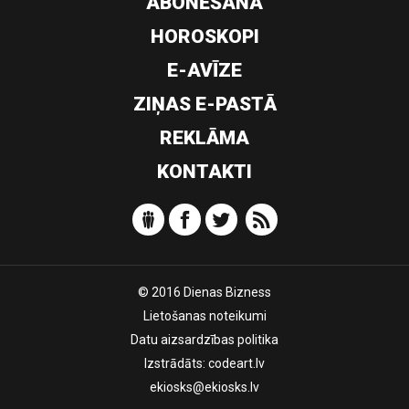
ABONĒŠANA
HOROSKOPI
E-AVĪZE
ZIŅAS E-PASTĀ
REKLĀMA
KONTAKTI
© 2016 Dienas Bizness
Lietošanas noteikumi
Datu aizsardzības politika
Izstrādāts:
codeart.lv
ekiosks@ekiosks.lv