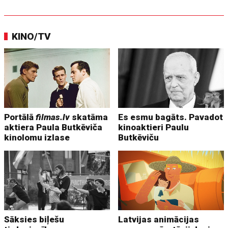
KINO/TV
Portālā
filmas.lv
skatāma
Es esmu bagāts. Pavadot
aktiera Paula Butkēviča
kinoaktieri Paulu
kinolomu izlase
Butkēviču
Sāksies biļešu
Latvijas animācijas