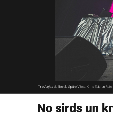
Trio
Alejas
dalībnieki Spāre Vītola, Kirils Ēcis un Rei
No sirds un k