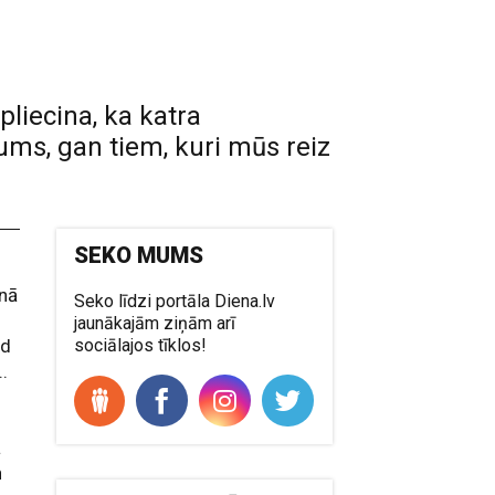
apliecina, ka katra
ums, gan tiem, kuri mūs reiz
SEKO MUMS
nā
Seko līdzi portāla Diena.lv
jaunākajām ziņām arī
ad
sociālajos tīklos!
..
ā
n