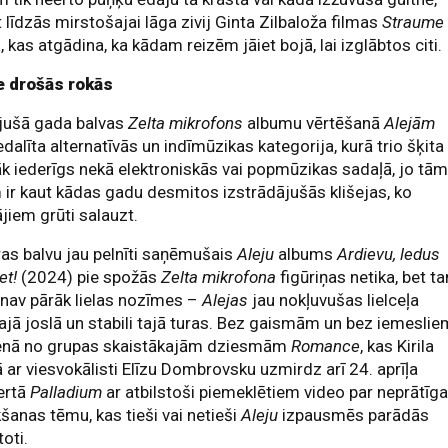
 līdzās mirstošajai lāga zivij Ginta Zilbaloža filmas
Straume
ā, kas atgādina, ka kādam reizēm jāiet bojā, lai izglābtos citi.
e drošās rokās
jušā gada balvas
Zelta mikrofons
albumu vērtēšanā
Alejām
iedalīta alternatīvās un indīmūzikas kategorija, kurā trio šķita
 iederīgs nekā elektroniskās vai popmūzikas sadaļā, jo tā
ir kaut kādas gadu desmitos izstrādājušās klišejas, ko
ājiem grūti salauzt.
as balvu jau pelnīti saņēmušais
Aleju
albums
Ardievu, ledus
et!
(2024) pie spožās
Zelta mikrofona
figūriņas netika, bet t
 nav pārāk lielas nozīmes –
Alejas
jau nokļuvušas lielceļa
ajā joslā un stabili tajā turas. Bez gaismām un bez iemeslie
ienā no grupas skaistākajām dziesmām
Romance
, kas Kirila
 ar viesvokālisti Elīzu Dombrovsku uzmirdz arī 24. aprīļa
ertā
Palladium
ar atbilstoši piemeklētiem video par neprātīg
šanas tēmu, kas tieši vai netieši
Aleju
izpausmēs parādās
toti.