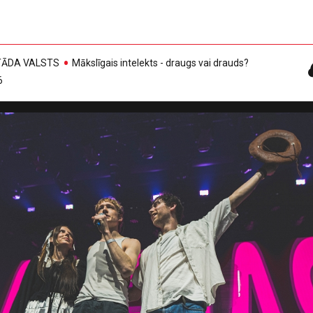
, TĀDA VALSTS
Mākslīgais intelekts - draugs vai drauds?
6