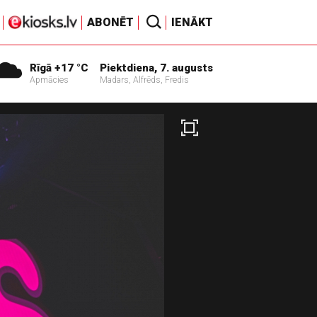
ABONĒT
IENĀKT
Rīgā +17 °C
Piektdiena, 7. augusts
Apmācies
Madars, Alfrēds, Fredis