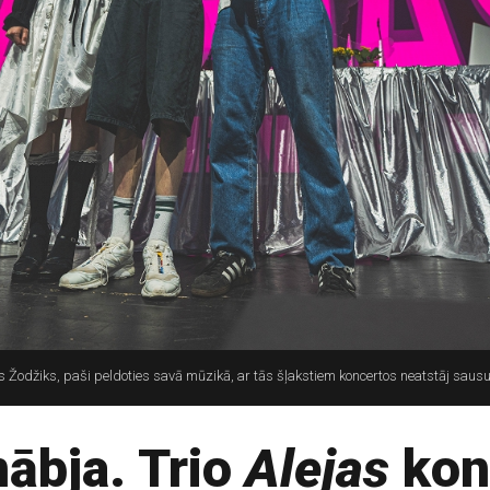
nis Žodžiks, paši peldoties savā mūzikā, ar tās šļakstiem koncertos neatstāj saus
nābja. Trio
Alejas
kon