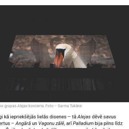
 no grupas
Alejas
koncerta. Foto – Sarma Tukāne
gi kā iepriekšējās lielās disenes – tā
Alejas
dēvē savus
ertus –
Angārā
un
Vagonu zālē
, arī
Palladium
bija pilns līdz