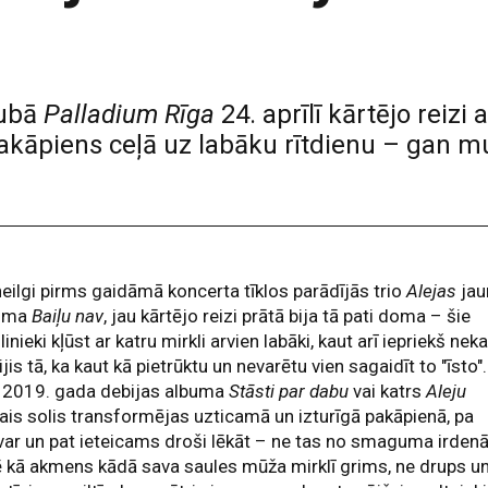
lubā
Palladium Rīga
24. aprīlī kārtējo reizi 
akāpiens ceļā uz labāku rītdienu – gan m
eilgi pirms gaidāmā koncerta tīklos parādījās trio
Alejas
jau
sma
Baiļu nav
, jau kārtējo reizi prātā bija tā pati doma – šie
inieki kļūst ar katru mirkli arvien labāki, kaut arī iepriekš nek
ijis tā, ka kaut kā pietrūktu un nevarētu vien sagaidīt to "īsto".
 2019. gada debijas albuma
Stāsti par dabu
vai katrs
Aleju
ais solis transformējas uzticamā un izturīgā pakāpienā, pa
var un pat ieteicams droši lēkāt – ne tas no smaguma irden
kā akmens kādā sava saules mūža mirklī grims, ne drups u