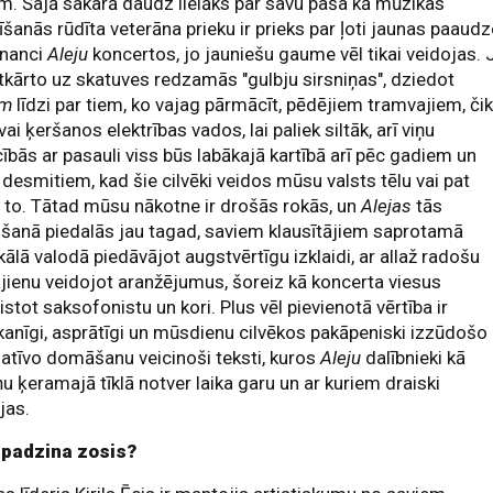
. Šajā sakarā daudz lielāks par savu paša kā mūzikas
īšanās rūdīta veterāna prieku ir prieks par ļoti jaunas paaud
nanci
Aleju
koncertos, jo jauniešu gaume vēl tikai veidojas. 
atkārto uz skatuves redzamās "gulbju sirsniņas", dziedot
ām
līdzi par tiem, ko vajag pārmācīt, pēdējiem tramvajiem, či
 vai ķeršanos elektrības vados, lai paliek siltāk, arī viņu
cībās ar pasauli viss būs labākajā kartībā arī pēc gadiem un
desmitiem, kad šie cilvēki veidos mūsu valsts tēlu vai pat
 to. Tātad mūsu nākotne ir drošās rokās, un
Alejas
tās
šanā piedalās jau tagad, saviem klausītājiem saprotamā
ālā valodā piedāvājot augstvērtīgu izklaidi, ar allaž radošu
jienu veidojot aranžējumus, šoreiz kā koncerta viesus
istot saksofonistu un kori. Plus vēl pievienotā vērtība ir
kanīgi, asprātīgi un mūsdienu cilvēkos pakāpeniski izzūdošo
atīvo domāšanu veicinoši teksti, kuros
Aleju
dalībnieki kā
ņu ķeramajā tīklā notver laika garu un ar kuriem draiski
jas.
 padzina zosis?