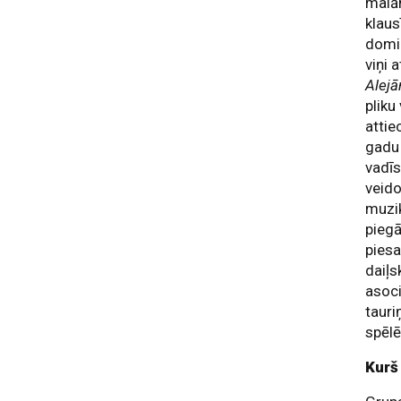
malām
klaus
domi
viņi 
Alej
pliku
attie
gadu 
vadīs
veido
muzik
piegā
piesa
daiļs
asoci
tauri
spēlē
Kurš