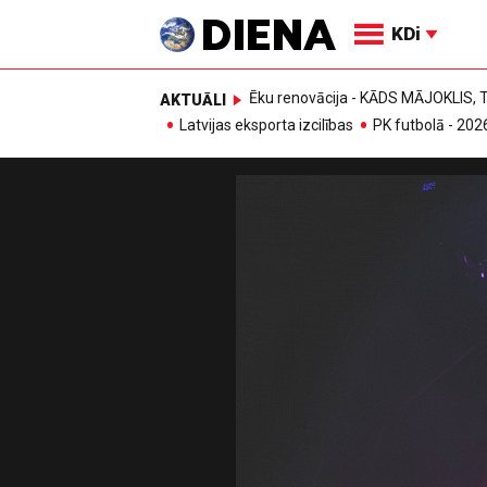
KDi
Ēku renovācija - KĀDS MĀJOKLIS
AKTUĀLI
Latvijas eksporta izcilības
PK futbolā - 202