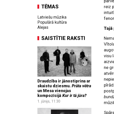
pārvē
TĒMAS
reiz 
intui
Latviešu mūzika
fenom
Populārā kultūra
Alejas
Tajā
SAISTĪTIE RAKSTI
Nemaz
Vītol
augot
visu 
aizvi
ne gr
atvēr
nepie
Draudzība ir jānostiprina ar
pīrād
skaistu dziesmu.
Prāta vētra
post
un Mesa vienojas
kompozīcijā
Kur ir tā jūra?
bundz
1. jūnijs, 11:30
mūzi
Spāre