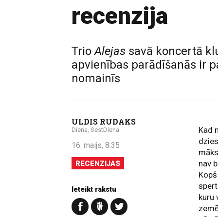
recenzija
Trio
Alejas
savā koncertā k
apvienības parādīšanās ir p
nomainīs
ULDIS RUDAKS
Kad n
Diena, SestDiena
dzie
16. maijs, 8:35
māksl
nav b
RECENZIJAS
Kopš
spert
Ieteikt rakstu
kuru 
zemē 