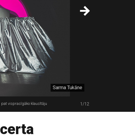
Sarma Tukāne
u pat visprasīgāko klausītāju
1/12
certa