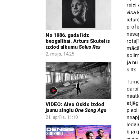
reizi
visa 
ietur
prof
nesap
No 1986. gada līdz
rotaļ
bezgalībai. Arturs Skutelis
izdod albumu
Solus Rex
mācās
2. maijs, 14:25
solim
ja nu
silts.
Tomēr
darb
neatl
atjēg
VIDEO: Aivo Oskis izdod
piepi
jaunu singlu
One Song Ago
neapj
21. aprīlis, 11:10
leda
bija 
visie