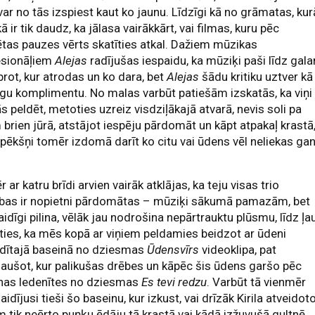
 var no tās izspiest kaut ko jaunu. Līdzīgi kā no grāmatas, kur
kā ir tik daudz, ka jālasa vairākkārt, vai filmas, kuru pēc
ētas pauzes vērts skatīties atkal. Dažiem mūzikas
esionāļiem
Alejas
radījušas iespaidu, ka mūziķi paši līdz gal
rot, kur atrodas un ko dara, bet
Alejas
šādu kritiku uztver kā
īgu komplimentu. No malas varbūt patiešām izskatās, ka viņi
 peldēt, metoties uzreiz visdziļākajā atvarā, nevis soli pa
 brien jūrā, atstājot iespēju pārdomāt un kāpt atpakaļ krastā
 pēkšņi tomēr izdomā darīt ko citu vai ūdens vēl neliekas ga
 ar katru brīdi arvien vairāk atklājas, ka teju visas trio
ības ir nopietni pārdomātas – mūziķi sākumā pamazām, bet
aidīgi pilina, vēlāk jau nodrošina nepārtrauktu plūsmu, līdz ļa
ties, ka mēs kopā ar viņiem peldamies beidzot ar ūdeni
ldītajā baseinā no dziesmas
Ūdensvīrs
videoklipa, pat
aušot, kur palikušas drēbes un kāpēc šis ūdens garšo pēc
inas ledenītes no dziesmas
Es tevi redzu
. Varbūt tā vienmēr
gaidījusi tieši šo baseinu, kur izkust, vai drīzāk Kirila atveidot
m tik neērto puņķu ēdāju tā krastā vai kādā izžuvušā gultnē,