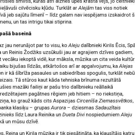
rtīsies smiltīs, kuras ātri aiznes upes krasta vējš, jo celtnieki
pieļāvuši cilvēcisku kļūdu. Turklāt ar
Alejām
tas viss notiek
tīvā jeb sajūtu līmenī – līdz galam nav iespējams izskaidrot 
enu, un tas intrigu tikai stiprina.
 pašā baseinā
 jau nerunājot par to visu, ko
Aleju
dalībnieki Kirils Ēcis, Sp
a un Reinis Žodžiks uzsūkuši jau ar agrajiem dzīves gadiem,
 vecāku iekoptā vidē, kur māksla, mūzika un cita veida kultū
laiku bijušas līdzās, atkārtošos arī ar apgalvojumu, ka
Alejas
en ir kā šībrīža pasaules un sabiedrības spogulis, turklāt nebū
eizais. Tā stūros kaut kāda tehniska brīnuma rezultātā
ušies mazāki failiņi ar pašu trio dalībnieku reāllaikā
redzētajiem pagātnes rēgiem jeb hitiem – no riekstiņa,
ziņa, ko grauž kāds cits Aspazijas
Circenīša Ziemassvētkos
,
panka klasiķu – grupas
Aurora
– dziesmas
Sadauzītais
inieks
līdz Laura Reinika un
Dueta Divi
nospiedumiem
Aleju
kā un mūsu dzīvē.
s, Reiņa un Kirila mūzika ir tik piesātināta, ka klausītājs katru