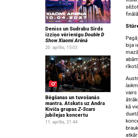
sēžot
fināl
Stūr
Deniss un Sudrabu Sirds
izziņo vērienīgu
Double D
Pagā
Show
Xiaomi Arēnā
bija 
20. aprīlis, 15:03
mazāk
abām 
rīkot
Austr
laikm
vairs
Bēgšanas un tuvošanās
ātrāk
mantra. Atskats uz Andra
kā v
Kiviča grupas
Z-Scars
duetā
jubilejas koncertu
konc
11. aprīlis, 21:44
brauk
atkār