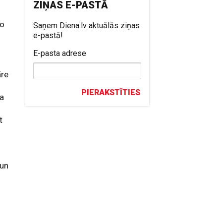
ZIŅAS E-PASTĀ
šo
Saņem Diena.lv aktuālās ziņas
e-pastā!
E-pasta adrese
āre
PIERAKSTĪTIES
ra
t
 un