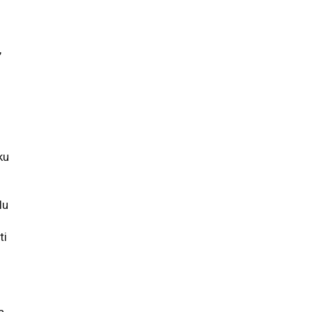
,
iku
lu
ti