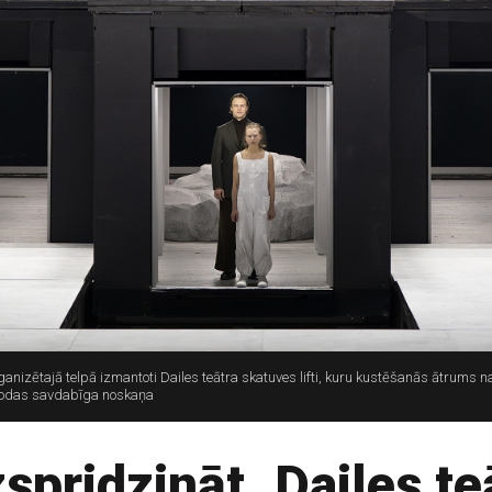
anizētajā telpā izmantoti Dailes teātra skatuves lifti, kuru kustēšanās ātrums n
ā rodas savdabīga noskaņa
spridzināt. Dailes te