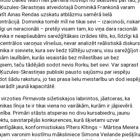
avotu
Dailes teātrī nav pamata nosvilpt no skatuves pat tad, j
 Ķuzules-Skrastiņas atveidotajā Dominikā Frankonā varam
tīt Ainas Rendas uzskatu atblāzmu samērā lielā
ntrācijā. Dominika tomēr mīl ne tikai sevi – izaicinoši, riskan
īgi un neracionāli – pretēji visam tam, ko viņa dara racionāli.
ika ir neapšaubāmi sarežģītākais izrādes tēls, ko, līdzīgi kā
centrālos varoņus vīriešus, nevar analizēt reālistiskā diskurs
ika ir sieviete, kura sev liedz tūlītēju uzvaru, visu sarežģījot 
kām laulībām, kurās iesaistās bez mīlestības un bez
ipiem, taču tādējādi sodot nevis Rorku, bet sevi. Var saprast
 Ķuzules-Skrastiņas publiski pausto sajūsmu par iespēju
dot šādu raksturu, jo tas prasa lielu meistarību un dod iespē
parādīt jaunā kapacitātē.
 virzoties
Pirmavota
sižetiskajos labirintos, jāatceras, ka
ikas līnija te ir tikai viena no vairākām, kurām ir jāpievērš
ība. Primāri stāsts atsperas no divu kursabiedru, jaunu
ektu, savstarpējās konkurences, kurā šķietami uzvar
antīgākais, konformistiskais Pīters Kītings – Mārtiņa Meiera
ajam varonim kostīmu māksliniece Simona Veilande piešķīru