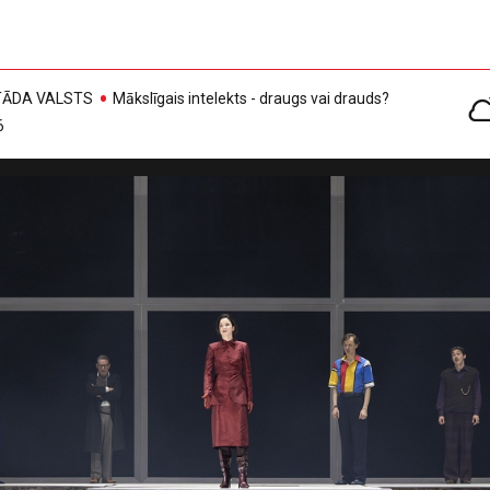
, TĀDA VALSTS
Mākslīgais intelekts - draugs vai drauds?
6