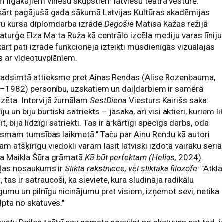
m ilgākajiem vīriešu skūpstiem latviešu teātra vēsturē.
kārt pagājušā gada sākumā Latvijas Kultūras akadēmijas
ru kursa diplomdarba izrādē
Degošie
Matīsa Kažas režijā
turģe Elza Marta Ruža kā centrālo izcēla mediju varas līniju
ārt pati izrāde funkcionēja izteikti mūsdienīgās vizuālajās
 ar videotuvplāniem.
gadsimtā attieksme pret Ainas Rendas (Alise Rozenbauma,
–1982) personību, uzskatiem un daiļdarbiem ir samērā
izēta. Intervijā žurnālam
SestDiena
Viesturs Kairišs saka:
īju un biju burtiski satriekts – jāsaka, arī visi aktieri, kuriem l
sīt, bija līdzīgi satriekti. Tas ir ārkārtīgi spēcīgs darbs, oda
ismam tumsības laikmetā." Taču par Ainu Rendu kā autori
am atšķirīgu viedokli varam lasīt latviski izdotā vairāku seriā
ra Maikla Šūra grāmatā
Kā būt perfektam (Helios,
2024).
ļas nosaukums ir
Slikta rakstniece, vēl sliktāka filozofe:
"Atklā
, tas ir satraucoši, ka sieviete, kura sludināja radikālu
gumu un pilnīgu nicinājumu pret visiem, izņemot sevi, netika
lpta no skatuves."