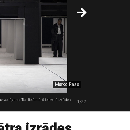
Marko Rass
av variējams. Tas lielā mērā ietekmē izrādes
1/37
ātra izrādes