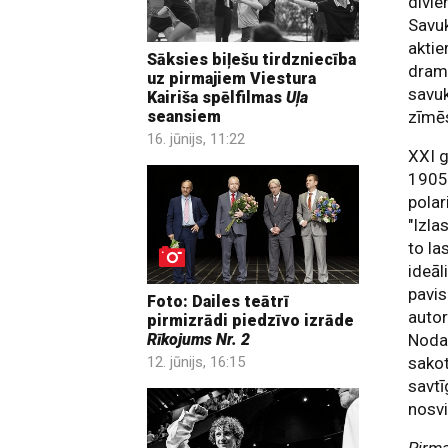
divie
Savu
aktie
Sāksies biļešu tirdzniecība
drama
uz pirmajiem Viestura
savuk
Kairiša spēlfilmas
Uļa
seansiem
zīmēs
16. jūnijs, 11:22
XXI 
1905
polar
"Izlas
to la
ideāl
pavis
Foto: Dailes teātrī
auto
pirmizrādi piedzīvo izrāde
Noda
Rīkojums Nr. 2
sakot
12. jūnijs, 16:15
savtī
nosvi