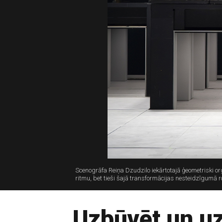
Scenogrāfa Reiņa Dzudzilo iekārtotajā ģeometriski org
ritmu, bet tieši šajā transformācijas nesteidzīgum
Uzbūvēt un uz