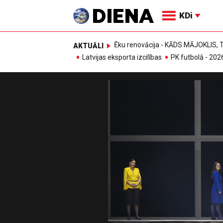
KDi
Ēku renovācija - KĀDS MĀJOKLIS
AKTUĀLI
Latvijas eksporta izcilības
PK futbolā - 202