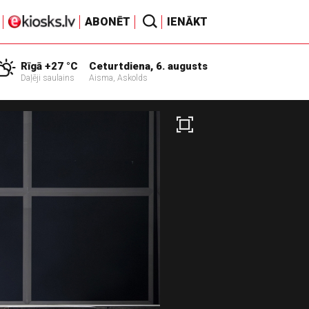
ABONĒT
IENĀKT
Rīgā +27 °C
Ceturtdiena, 6. augusts
Daļēji saulains
Aisma, Askolds