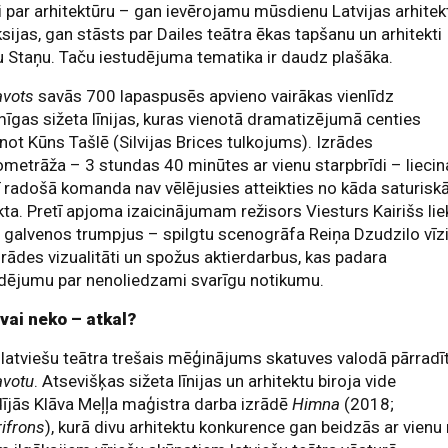
i par arhitektūru – gan ievērojamu mūsdienu Latvijas arhitek
ksijas, gan stāsts par Dailes teātra ēkas tapšanu un arhitekti
 Staņu. Taču iestudējuma tematika ir daudz plašāka.
avots
savās 700 lapaspusēs apvieno vairākas vienlīdz
īgas sižeta līnijas, kuras vienotā dramatizējumā centies
not Kūns Tašlē (Silvijas Brices tulkojums). Izrādes
metrāža – 3 stundas 40 minūtes ar vienu starpbrīdi – liecin
ī radošā komanda nav vēlējusies atteikties no kāda saturisk
ta. Pretī apjoma izaicinājumam režisors Viesturs Kairišs lie
 galvenos trumpjus – spilgtu scenogrāfa Reiņa Dzudzilo vīz
zrādes vizualitāti un spožus aktierdarbus, kas padara
dējumu par nenoliedzami svarīgu notikumu.
 vai neko – atkal?
r latviešu teātra trešais mēģinājums skatuves valodā pārradī
avotu
. Atsevišķas sižeta līnijas un arhitektu biroja vide
ījās Klāva Meļļa maģistra darba izrādē
Himna
(2018;
ifrons
), kurā divu arhitektu konkurence gan beidzās ar vienu