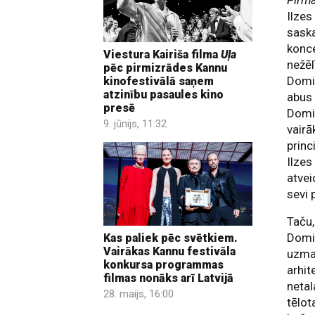
Pirm
Ilzes
saska
konce
Viestura Kairiša filma
Uļa
nežēl
pēc pirmizrādes Kannu
Domin
kinofestivālā saņem
atzinību pasaules kino
abus 
presē
Domin
9. jūnijs, 11:32
vairā
princ
Ilzes
atvei
sevi 
Taču,
Domin
Kas paliek pēc svētkiem.
Vairākas Kannu festivāla
uzman
konkursa programmas
arhit
filmas nonāks arī Latvijā
netal
28. maijs, 16:00
tēlot