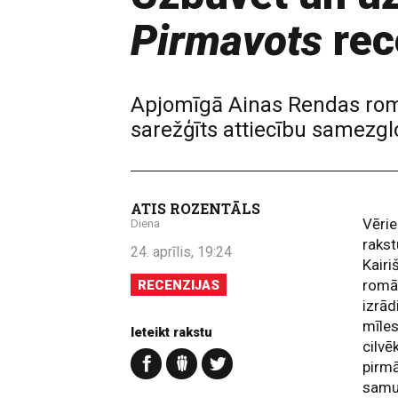
Pirmavots
rec
Apjomīgā Ainas Rendas r
sarežģīts attiecību samezgl
ATIS ROZENTĀLS
Vērie
Diena
rakst
24. aprīlis, 19:24
Kairi
romān
RECENZIJAS
izrād
mīles
Ieteikt rakstu
cilvē
pirmā
samu