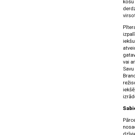
košu 
derd
virso
Pīter
izpal
iekšu
atvei
gatav
vai a
Savu 
Brand
režis
iekšē
izrād
Sabi
Pārce
nosac
dzīvi