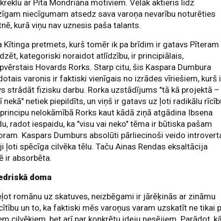
kreklu ar Pīta Mondriāna motīviem. Vēlāk aktieris līdz
zīgam niecīgumam atsedz sava varoņa nevarību noturēties
tnē, kurā viņu nav uznesis paša talants.
a Kītinga pretmets, kurš tomēr ik pa brīdim ir gatavs Pīteram
īdzēt, kategoriski noraidot atlīdzību, ir principiālais,
pvērstais Hovards Rorks. Starp citu, šis Kaspara Dumbura
dotais varonis ir faktiski vienīgais no izrādes vīriešiem, kurš i
s strādāt fizisku darbu. Rorka uzstādījums "tā kā projektā –
rī nekā" netiek piepildīts, un viņš ir gatavs uz ļoti radikālu rīcīb
principu nelokāmībā Rorks kaut kādā ziņā atgādina Ibsena
u, radot iespaidu, ka "visu vai neko" tēma ir būtiska pašam
oram. Kaspars Dumburs absolūti pārliecinoši veido introvert
ji ļoti spēcīga cilvēka tēlu. Taču Ainas Rendas eksaltācija
ē ir absorbēta.
edriskā doma
ļot romānu uz skatuves, neizbēgami ir jārēķinās ar zināmu
ītību un to, ka faktiski mēs varoņus varam uzskatīt ne tikai 
em cilvēkiem, bet arī par konkrētu ideju nesējiem. Parādot, k