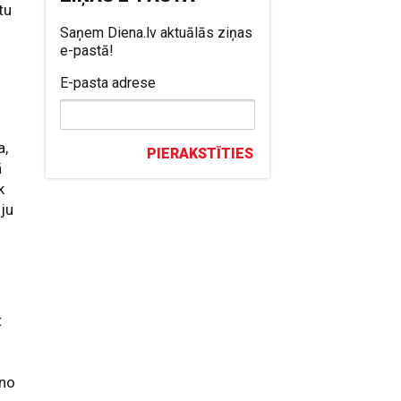
tu
Saņem Diena.lv aktuālās ziņas
e-pastā!
E-pasta adrese
a,
PIERAKSTĪTIES
ā
k
iju
t
 no