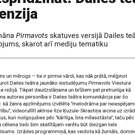
enzija
omāna
Pirmavots
skatuves versijā Dailes teā
ojums, skarot arī mediju tematiku
ns un mērogs – tie ir pirmie vārdi, kas nāk prātā, mēģinot
urot Dailes teātra jaunāko iestudējumu
Pirmavots
Viestura
ša režijā. Tikpat daudzslāņaina un brīžiem pat pretrunīga kā
a autores personība ir Dailes teātra komunikācija par šo
i: kā žanra apzīmējums izvēlēta "melodrāma par neiespējam
tību", videorullītī aktrise Ilze Ķuzule-Skrastiņa aicina uz izrād
kus, kuri noilgojušies pēc "kārtīga, īsta mīlasstāsta", taču pēc
 cēliena tieši šim skatītājam varētu būt diezgan liels
lsums. Izrādes programmiņā, kas veidota kā žurnāls, domin