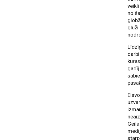
veikl
no ša
globā
gluži
nodro
Līdzī
darbi
kuras
gadīj
sabie
pasak
Elsvo
uzvar
izman
neai
Geila
medij
starp