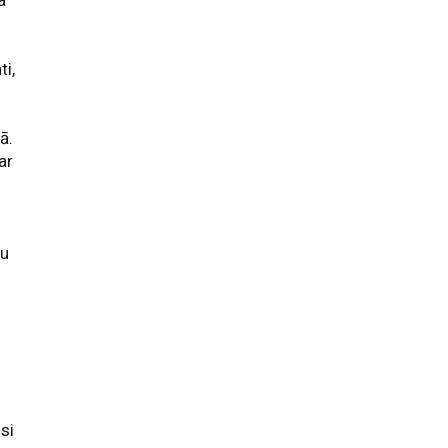
a
ti,
ā.
ar
ju
si