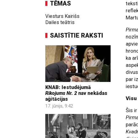
TĒMAS
tekst
refle
Viesturs Kairišs
Martu
Dailes teātris
Pirm
SAISTĪTIE RAKSTI
nozīm
apvie
hrono
ka ar
aspek
divus
par i
iestu
KNAB: Iestudējumā
Rīkojums Nr. 2
nav nekādas
Visu
aģitācijas
17. jūnijs, 9:42
Šis i
Pirm
parād
Kvadr