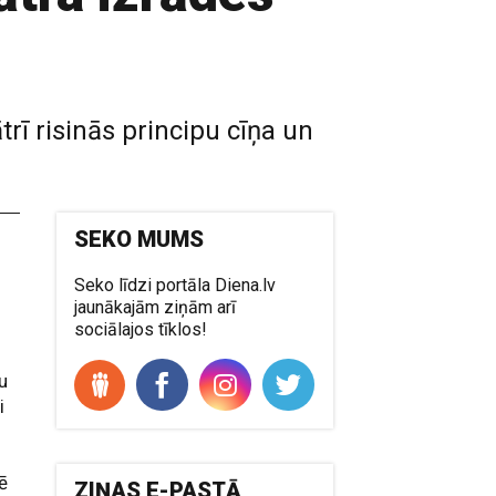
trī risinās principu cīņa un
SEKO MUMS
Seko līdzi portāla Diena.lv
jaunākajām ziņām arī
sociālajos tīklos!
u
i
ē
ZIŅAS E-PASTĀ