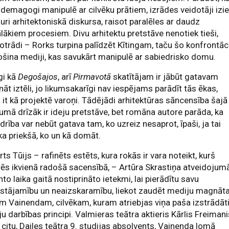
i demagogi manipulē ar cilvēku prātiem, izrādes veidotāji izie
uri arhitektoniskā diskursa, raisot paralēles ar daudz
lākiem procesiem. Divu arhitektu pretstāve nenotiek tieši,
 otrādi – Rorks turpina palīdzēt Kītingam, taču šo konfrontāc
šina mediji, kas savukārt manipulē ar sabiedrisko domu.
gi kā
Degošajos
, arī
Pirmavotā
skatītājam ir jābūt gatavam
nāt iztēli, jo likumsakarīgi nav iespējams parādīt tās ēkas,
 it kā projektē varoņi. Tādējādi arhitektūras sāncensība šajā
umā drīzāk ir ideju pretstāve, bet romāna autore parāda, ka
drība var nebūt gatava tam, ko uzreiz nesaprot, īpaši, ja tai
a priekšā, ko un kā domāt.
rts Tūijs – rafinēts estēts, kura rokās ir vara noteikt, kurš
ēs ikvienā radošā sacensībā, – Artūra Skrastiņa atveidojum
to laika gaitā nostiprināto ietekmi, lai pierādītu savu
zstājamību un neaizskaramību, liekot zaudēt mediju magnā
m Vainendam, cilvēkam, kuram atriebjas viņa paša izstrādāt
u darbības principi. Valmieras teātra aktieris Kārlis Freimani
 citu, Dailes teātra 9. studijas absolvents, Vainenda lomā