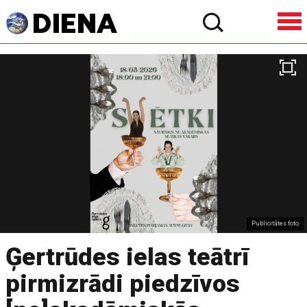
Publicitātes foto
Ģertrūdes ielas teātrī
pirmizrādi piedzīvos