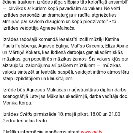
ēdienu traukiem izrādes jēga slēpjas tās kolorītajā ansamblī
— cilvēkos ar kuriem kopā pavadīsim šo vakaru. Ne velti
izrādes personāži un dramaturģija ir radīta, atgriežoties
atmiņās par saviem draugiem un kopā piedzīvoto,” - tā
izrādes veidotāja Agnese Malnača.
Izrādes radošajā komandā iesaistīti izcili mūziķi Katrīna
Paula Felsberga, Agnese Egliņa, Matīss Circenis, Elīza Apine
un Mārtiņš Kokars, kas ikdienā darbojas gan akadēmiskās
mūzikas, gan populārās mūzikas žanros. Šis vakars kļūs par
aizraujošu izaicinājumu arī pašiem mūziķiem — mūzikas
valodu sintezēt ar teatrālu saspēli, veidojot intīmo atmosfēru
starp izpildītājiem un klausītājiem.
Izrāde būs Agneses Malnačas maģistrantūras diplomdarbs
scenogrāfijā Latvijas Mākslas akadēmijā, darba vadītāja doc.
Monika Korpa.
Izrādes
Svētki
pirmizrāde 18. maijā plkst. 18.00 un 21.00
Ģertrūdes ielas teātrī.
Plašāku informāciju iespējams atrast
www.git.lv