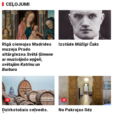
CEĻOJUMI
Rīgā ciemojas Madrides
Izstāde
Mūžīgi Čaks
muzeja Prado
altārglezna
Svētā Ģimene
ar muzicējošo eņģeli,
svētajām Katrīnu un
Barbaru
Dzirkstošais ceļvedis.
No Pakrojas līdz