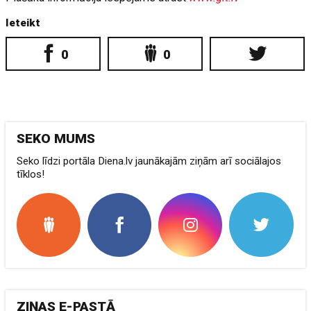
Ieteikt
0
0
SEKO MUMS
Seko līdzi portāla Diena.lv jaunākajām ziņām arī sociālajos
tīklos!
ZIŅAS E-PASTĀ