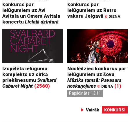
konkurss par
konkurss par
ielūgumiem uz Avi
ielūgumiem uz Retro
Avitala un Omera Avitala
vakaru Jelgavā
©
DIENA
koncertu
Lielajā dzintarā
Izspēlēts ielūgumu
Noslēdzies konkurss par
komplekts uz cirka
ielūgumiem uz šovu
priekšnesumu
Svalbard
Mūzika tumsā: Pavasara
Cabaret Night
(2560)
noskaņojums
(1)
©
DIENA
Papildināts 13:11
Vairāk
KONKURSI