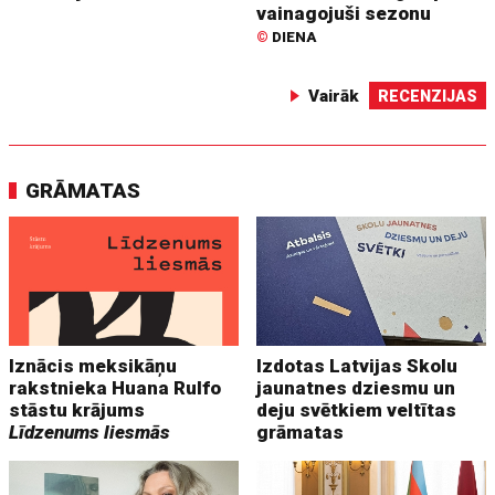
vainagojuši sezonu
©
DIENA
Vairāk
RECENZIJAS
GRĀMATAS
Iznācis meksikāņu
Izdotas Latvijas Skolu
rakstnieka Huana Rulfo
jaunatnes dziesmu un
stāstu krājums
deju svētkiem veltītas
Līdzenums liesmās
grāmatas