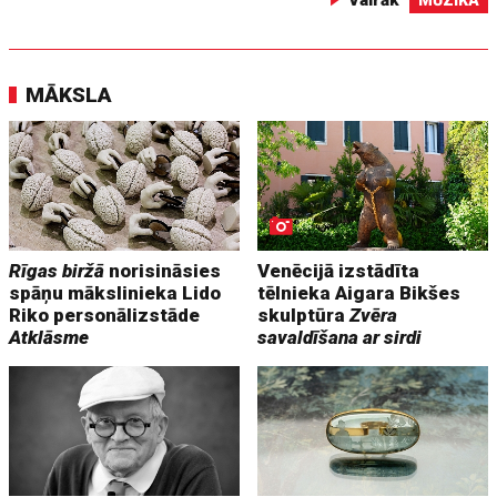
Vairāk
MŪZIKA
MĀKSLA
Rīgas biržā
norisināsies
Venēcijā izstādīta
spāņu mākslinieka Lido
tēlnieka Aigara Bikšes
Riko personālizstāde
skulptūra
Zvēra
Atklāsme
savaldīšana ar sirdi