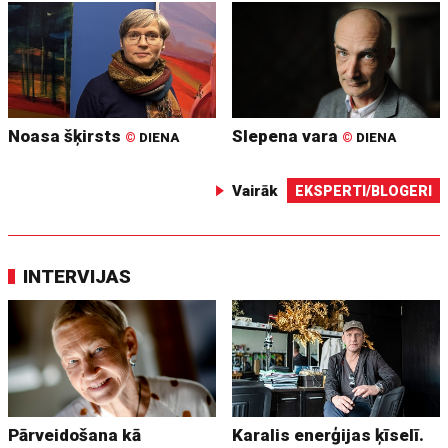
Noasa šķirsts
Slepena vara
©
DIENA
©
DIENA
Vairāk
EKSPERTI/BLOGERI
INTERVIJAS
Pārveidošana kā
Karalis enerģijas ķīselī.