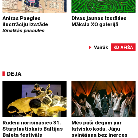
Anitas Paegles
Divas jaunas izstādes
ilustrāciju izstāde
Māksla XO galerijā
Smalkās pasaules
Vairāk
KD AFIŠA
DEJA
Rudenī norisināsies 31.
Mēs paši degam par
Starptautiskais Baltijas
latvisko kodu. Jāņu
Baleta festivāls
svinēšana bez inerces