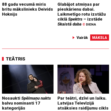
88 gadu vecumā miris
Glabājot atmiņas par
britu mākslinieks Deivids
pieskārienu dabai.
Hoknijs
Laikmetīgo rotu izstāžu
ciklā
Spektrs
– izstāde
Skaistā daba
©
DIENA
Vairāk
MĀKSLA
TEĀTRIS
Nosaukti
Spēlmaņu nakts
Par teātri, dzīvi un laiku.
balvu nominanti 17
Latvijas Televīzijā
kategorijās
atsāksies raidījumu cikls