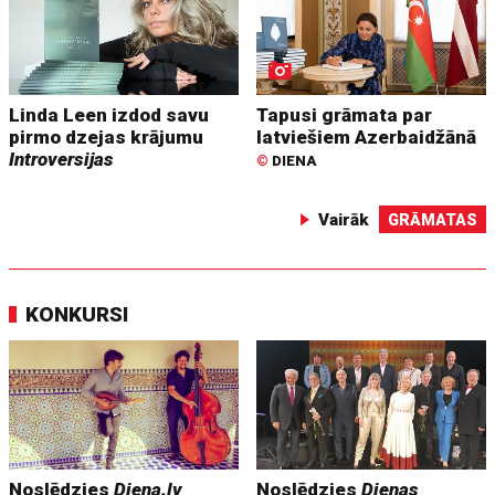
Linda Leen izdod savu
Tapusi grāmata par
pirmo dzejas krājumu
latviešiem Azerbaidžānā
Introversijas
©
DIENA
Vairāk
GRĀMATAS
KONKURSI
Noslēdzies
Diena.lv
Noslēdzies
Dienas