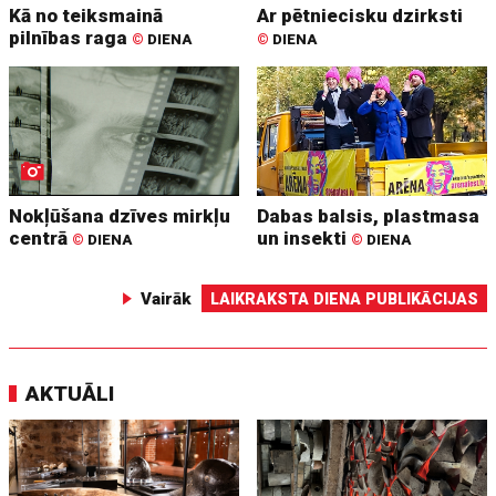
Kā no teiksmainā
Ar pētniecisku dzirksti
pilnības raga
©
DIENA
©
DIENA
Nokļūšana dzīves mirkļu
Dabas balsis, plastmasa
centrā
un insekti
©
DIENA
©
DIENA
Vairāk
LAIKRAKSTA DIENA PUBLIKĀCIJAS
AKTUĀLI