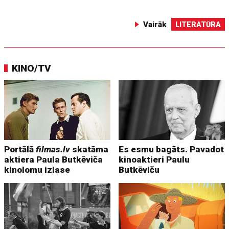
Vairāk
LITERATŪRA
KINO/TV
Portālā
filmas.lv
skatāma
Es esmu bagāts. Pavadot
aktiera Paula Butkēviča
kinoaktieri Paulu
kinolomu izlase
Butkēviču