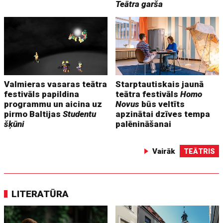
Teātra garša
Valmieras vasaras teātra
Starptautiskais jaunā
festivāls papildina
teātra festivāls
Homo
programmu un aicina uz
Novus
būs veltīts
pirmo Baltijas
Studentu
apzinātai dzīves tempa
šķūni
palēnināšanai
Vairāk
TEĀTRIS
LITERATŪRA