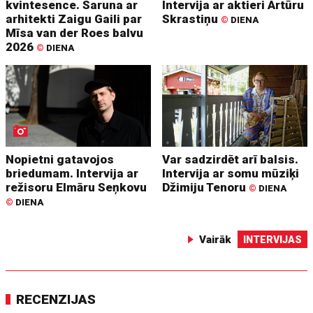
kvintesence. Saruna ar
Intervija ar aktieri Artūru
arhitekti Zaigu Gaili par
Skrastiņu
©
DIENA
Mīsa van der Roes balvu
2026
©
DIENA
Nopietni gatavojos
Var sadzirdēt arī balsis.
briedumam. Intervija ar
Intervija ar somu mūziķi
režisoru Elmāru Seņkovu
Džimiju Tenoru
©
DIENA
©
DIENA
Vairāk
INTERVIJAS
RECENZIJAS