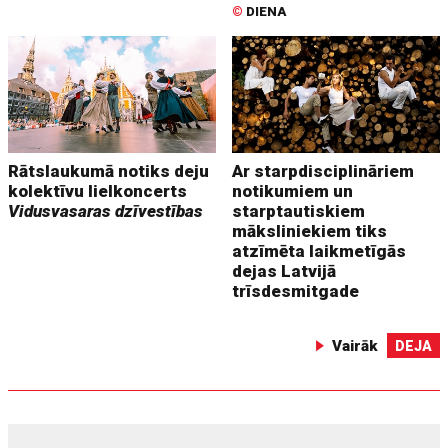
©
DIENA
Rātslaukumā notiks deju
Ar starpdisciplināriem
kolektīvu lielkoncerts
notikumiem un
Vidusvasaras dzīvestības
starptautiskiem
māksliniekiem tiks
atzīmēta laikmetīgās
dejas Latvijā
trīsdesmitgade
Vairāk
DEJA