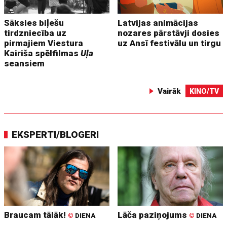
Sāksies biļešu
Latvijas animācijas
tirdzniecība uz
nozares pārstāvji dosies
pirmajiem Viestura
uz Ansī festivālu un tirgu
Kairiša spēlfilmas
Uļa
seansiem
Vairāk
KINO/TV
EKSPERTI/BLOGERI
Braucam tālāk!
Lāča paziņojums
©
DIENA
©
DIENA