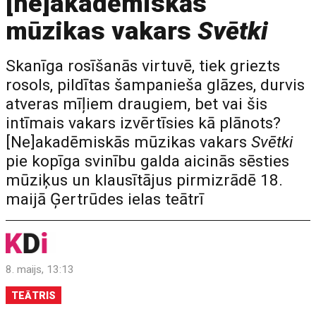
[ne]akadēmiskās
mūzikas vakars
Svētki
Skanīga rosīšanās virtuvē, tiek griezts
rosols, pildītas šampanieša glāzes, durvis
atveras mīļiem draugiem, bet vai šis
intīmais vakars izvērtīsies kā plānots?
[Ne]akadēmiskās mūzikas vakars
Svētki
pie kopīga svinību galda aicinās sēsties
mūziķus un klausītājus pirmizrādē 18.
maijā Ģertrūdes ielas teātrī
8. maijs, 13:13
TEĀTRIS