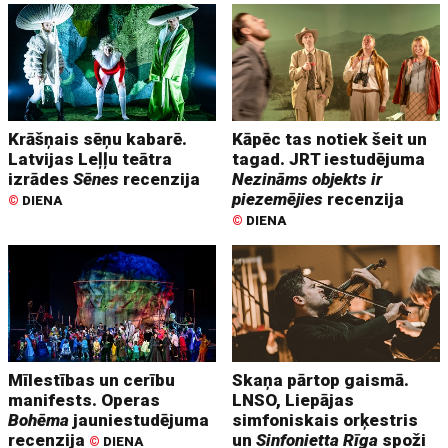
Krāšņais sēņu kabarē.
Kāpēc tas notiek šeit un
Latvijas Leļļu teātra
tagad. JRT iestudējuma
izrādes
Sēnes
recenzija
Nezināms objekts ir
piezemējies
recenzija
©
DIENA
©
DIENA
Mīlestības un cerību
Skaņa pārtop gaismā.
manifests. Operas
LNSO, Liepājas
Bohēma
jauniestudējuma
simfoniskais orķestris
recenzija
un
Sinfonietta Rīga
spoži
©
DIENA