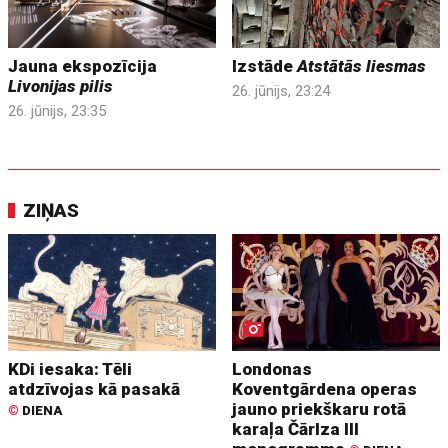
Jauna ekspozīcija
Izstāde
Atstātās liesmas
Livonijas pilis
26. jūnijs, 23:24
26. jūnijs, 23:35
ZIŅAS
KDi iesaka: Tēli
Londonas
atdzīvojas kā pasakā
Koventgārdena operas
jauno priekškaru rotā
©
DIENA
karaļa Čārlza III