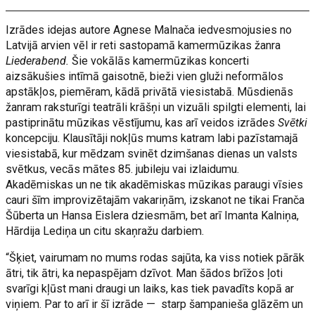
Izrādes idejas autore Agnese Malnača iedvesmojusies no
Latvijā arvien vēl ir reti sastopamā kamermūzikas žanra
Liederabend.
Šie vokālās kamermūzikas koncerti
aizsākušies intīmā gaisotnē, bieži vien gluži neformālos
apstākļos, piemēram, kādā privātā viesistabā. Mūsdienās
žanram raksturīgi teatrāli krāšņi un vizuāli spilgti elementi, lai
pastiprinātu mūzikas vēstījumu, kas arī veidos izrādes
Svētki
koncepciju. Klausītāji nokļūs mums katram labi pazīstamajā
viesistabā, kur mēdzam svinēt dzimšanas dienas un valsts
svētkus, vecās mātes 85. jubileju vai izlaidumu.
Akadēmiskas un ne tik akadēmiskas mūzikas paraugi vīsies
cauri šīm improvizētajām vakariņām, izskanot ne tikai Franča
Šūberta un Hansa Eislera dziesmām, bet arī Imanta Kalniņa,
Hārdija Lediņa un citu skaņražu darbiem.
“Šķiet, vairumam no mums rodas sajūta, ka viss notiek pārāk
ātri, tik ātri, ka nepaspējam dzīvot. Man šādos brīžos ļoti
svarīgi kļūst mani draugi un laiks, kas tiek pavadīts kopā ar
viņiem. Par to arī ir šī izrāde — starp šampanieša glāzēm un