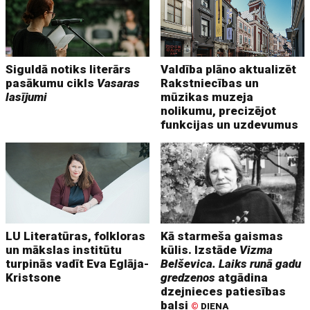
Siguldā notiks literārs
Valdība plāno aktualizēt
pasākumu cikls
Vasaras
Rakstniecības un
lasījumi
mūzikas muzeja
nolikumu, precizējot
funkcijas un uzdevumus
LU Literatūras, folkloras
Kā starmeša gaismas
un mākslas institūtu
kūlis. Izstāde
Vizma
turpinās vadīt Eva Eglāja-
Belševica. Laiks runā gadu
Kristsone
gredzenos
atgādina
dzejnieces patiesības
balsi
©
DIENA