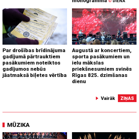
monogramma
©
DIENA
Par drošības brīdinājuma
Augustā ar koncertiem,
gadījumā pārtrauktiem
sporta pasākumiem un
pasākumiem noteiktos
ielu mākslas
gadījumos nebūs
priekšnesumiem svinēs
jāatmaksā biļetes vērtība
Rīgas 825. dzimšanas
dienu
Vairāk
ZIŅAS
MŪZIKA