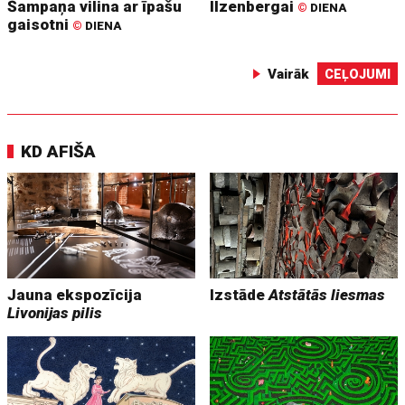
Šampaņa vilina ar īpašu
Ilzenbergai
©
DIENA
gaisotni
©
DIENA
Vairāk
CEĻOJUMI
KD AFIŠA
Jauna ekspozīcija
Izstāde
Atstātās liesmas
Livonijas pilis