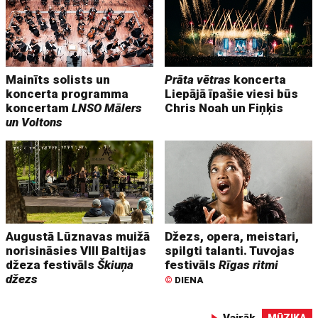
Mainīts solists un
Prāta vētras
koncerta
koncerta programma
Liepājā īpašie viesi būs
koncertam
LNSO Mālers
Chris Noah un Fiņķis
un Voltons
Augustā Lūznavas muižā
Džezs, opera, meistari,
norisināsies VIII Baltijas
spilgti talanti. Tuvojas
džeza festivāls
Škiuņa
festivāls
Rīgas ritmi
džezs
©
DIENA