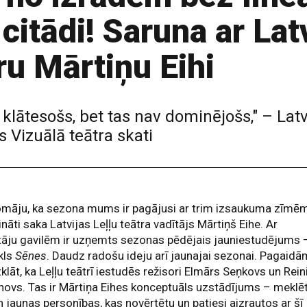
citādi! Saruna ar Latv
ru Mārtiņu Eihi
 klātesošs, bet tas nav dominējošs," – Latv
s Vizuālā teātra skati
omāju, ka sezona mums ir pagājusi ar trim izsaukuma zīmēm
ināti saka Latvijas Leļļu teātra vadītājs Mārtiņš Eihe. Ar
tāju gavilēm ir uzņemts sezonas pēdējais jauniestudējums 
kls
Sēnes
. Daudz radošu ideju arī jaunajai sezonai. Pagaidā
tklāt, ka Leļļu teātrī iestudēs režisori Elmārs Seņkovs un Rein
ovs. Tas ir Mārtiņa Eihes konceptuāls uzstādījums – meklē
n jaunas personības, kas novērtētu un patiesi aizrautos ar šī