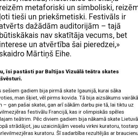
reizēm metaforiski un simboliski, reizē
ļoti tieši un priekšmetiski. Festivāls ir
atvērts dažādām auditorijām – tajā
būtiskākais nav skatītāja vecums, bet
interese un atvērtība šai pieredzei,»
skaidro Mārtiņš Eihe.
, īsi pastāsti par Baltijas Vizuālā teātra skates
kšvēsturi.
 sešiem gadiem bija pirmā skate Igaunijā, kurai sāka
oties, man šķiet, vēl pirms kovida. Tā bija aizsākums vairā
m – gan pašai skatei, gan arī sākām darbu pie tā, lai tiktu uz
vilmezjēras festivālu Francijā, kas ir olimpiskās spēles
lajam teātrim. Pēc diviem gadiem bija nākamā skate Lietuvā
kopā strādājot, jau uzaicinājām veselu virkni kuratoru, tostar
arlevilmezjēras kuratoru. Šī sadarbība rezultējās ar braucien