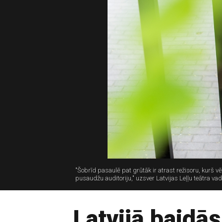
"Šobrīd pasaulē pat grūtāk ir atrast režisoru, kurš v
pusaudžu auditoriju," uzsver Latvijas Leļļu teātra vad
Latvijā baidās