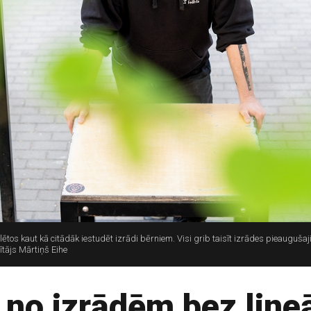
ēlētos kaut kā citādāk iestudēt izrādi bērniem. Visi grib taisīt izrādes pieauguš
ītājs Mārtiņš Eihe
 no izrādēm bez lineā