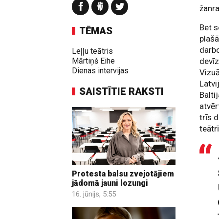
žanra
Bet s
TĒMAS
plašā
darbo
Leļļu teātris
Mārtiņš Eihe
devī
Dienas intervijas
Vizuā
Latvi
SAISTĪTIE RAKSTI
Balti
atvēr
trīs 
teātr
Protesta balsu zvejotājiem
jādomā jauni lozungi
16. jūnijs, 5:55