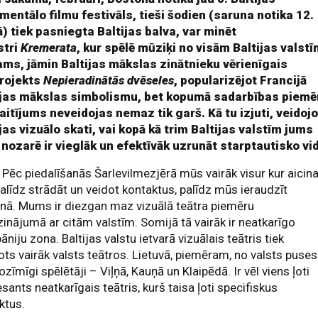
mentālo filmu festivāls, tieši šodien (saruna notika 12.
ā) tiek pasniegta Baltijas balva, var minēt
stri
Kremerata
, kur spēlē mūziķi no visām Baltijas valstī
ams, jāmin Baltijas mākslas zinātnieku vērienīgais
rojekts
Nepieradinātās dvēseles
, popularizējot Francijā
ijas mākslas simbolismu, bet kopumā sadarbības piemē
aitījums neveidojas nemaz tik garš. Kā tu izjuti, veidojo
jas vizuālo skati, vai kopā kā trim Baltijas valstīm jums
 nozarē ir vieglāk un efektīvāk uzrunāt starptautisko vi
r. Pēc piedalīšanās Šarlevilmezjērā mūs vairāk visur kur aicina
alīdz strādāt un veidot kontaktus, palīdz mūs ieraudzīt
nā. Mums ir diezgan maz vizuālā teātra piemēru
zinājumā ar citām valstīm. Somijā tā vairāk ir neatkarīgo
niju zona. Baltijas valstu ietvarā vizuālais teātris tiek
ots vairāk valsts teātros. Lietuvā, piemēram, no valsts puses 
nozīmīgi spēlētāji – Viļņā, Kauņā un Klaipēdā. Ir vēl viens ļoti
esants neatkarīgais teātris, kurš taisa ļoti specifiskus
ktus.