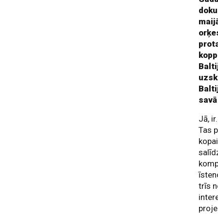
doku
maij
orķe
prot
kopp
Balt
uzsk
Balti
savā
Jā, i
Tas p
kopai
salīd
kompā
īsten
trīs 
inter
proje