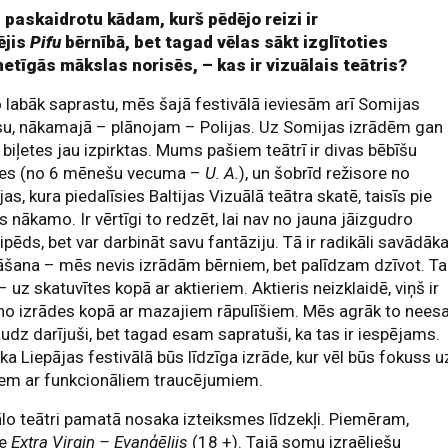
u paskaidrotu kādam, kurš pēdējo reizi ir
ējis
Pifu
bērnībā, bet tagad vēlas sākt izglītoties
metīgās mākslas norisēs, – kas ir vizuālais teātris?
o labāk saprastu, mēs šajā festivālā ieviesām arī Somijas
u, nākamajā – plānojam – Polijas. Uz Somijas izrādēm gan
 biļetes jau izpirktas. Mums pašiem teātrī ir divas bēbīšu
des (no 6 mēnešu vecuma –
U. A.
), un šobrīd režisore no
as, kura piedalīsies Baltijas Vizuālā teātra skatē, taisīs pie
nākamo. Ir vērtīgi to redzēt, lai nav no jauna jāizgudro
ipēds, bet var darbināt savu fantāziju. Tā ir radikāli savādāk
šana – mēs nevis izrādām bērniem, bet palīdzam dzīvot. Ta
 – uz skatuvītes kopā ar aktieriem. Aktieris neizklaidē, viņš ir
no izrādes kopā ar mazajiem rāpulīšiem. Mēs agrāk to nee
audz darījuši, bet tagad esam sapratuši, ka tas ir iespējams.
 ka Liepājas festivālā būs līdzīga izrāde, kur vēl būs fokuss u
iem ar funkcionāliem traucējumiem.
lo teātri pamatā nosaka izteiksmes līdzekļi. Piemēram,
de
Extra Virgin – Evaņģēlijs
(18 +). Tajā somu izraēliešu