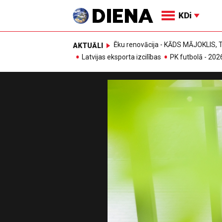
KDi
Ēku renovācija - KĀDS MĀJOKLIS
AKTUĀLI
Latvijas eksporta izcilības
PK futbolā - 202