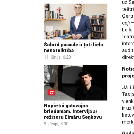
uz Ša
teātr
Ģertr
ceļi
Leļļu
teātr
inter
Šobrīd pasaulē ir ļoti liela
audit
nenoteiktība
direk
11. jūnijs, 6:20
Noti
proj
Jā. L
Tas p
vienk
Nopietni gatavojos
ir uz
briedumam. Intervija ar
lietu
režisoru Elmāru Seņkovu
mērķi
9. jūnijs, 8:00
Gada