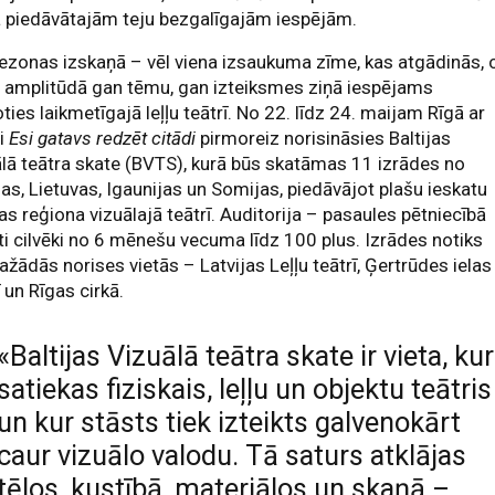
 piedāvātajām teju bezgalīgajām iespējām.
ezonas izskaņā – vēl viena izsaukuma zīme, kas atgādinās, 
 amplitūdā gan tēmu, gan izteiksmes ziņā iespējams
ties laikmetīgajā leļļu teātrī. No 22. līdz 24. maijam Rīgā ar
zi
Esi gatavs redzēt citādi
pirmoreiz norisināsies Baltijas
lā teātra skate (BVTS), kurā būs skatāmas 11 izrādes no
jas, Lietuvas, Igaunijas un Somijas, piedāvājot plašu ieskatu
jas reģiona vizuālajā teātrī. Auditorija – pasaules pētniecībā
ti cilvēki no 6 mēnešu vecuma līdz 100 plus. Izrādes notiks
dažādās norises vietās – Latvijas Leļļu teātrī, Ģertrūdes ielas
ī un Rīgas cirkā.
«Baltijas Vizuālā teātra skate ir vieta, kur
satiekas fiziskais, leļļu un objektu teātris
un kur stāsts tiek izteikts galvenokārt
caur vizuālo valodu. Tā saturs atklājas
tēlos, kustībā, materiālos un skaņā –