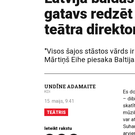
gatavs redzēt 
teātra direkto
"Visos šajos stāstos vārds ir
Mārtiņš Eihe piesaka Baltija
UNDĪNE ADAMAITE
Es d
KDi
– dib
15. maijs, 9:41
skatī
mūzi
TEĀTRIS
var a
Suhan
Ieteikt rakstu
arvie