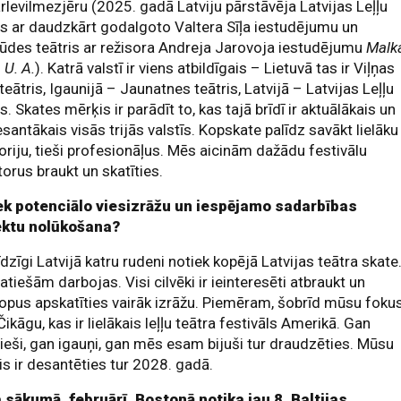
rlevilmezjēru (2025. gadā Latviju pārstāvēja Latvijas Leļļu
is ar daudzkārt godalgoto Valtera Sīļa iestudējumu un
ūdes teātris ar režisora Andreja Jarovoja iestudējumu
Malk
–
U. A.
). Katrā valstī ir viens atbildīgais – Lietuvā tas ir Viļņas
 teātris, Igaunijā – Jaunatnes teātris, Latvijā – Latvijas Leļļu
is. Skates mērķis ir parādīt to, kas tajā brīdī ir aktuālākais un
esantākais visās trijās valstīs. Kopskate palīdz savākt lielāku
oriju, tieši profesionāļus. Mēs aicinām dažādu festivālu
torus braukt un skatīties.
ek potenciālo viesizrāžu un iespējamo sadarbības
ektu nolūkošana?
īdzīgi Latvijā katru rudeni notiek kopējā Latvijas teātra skate
atiešām darbojas. Visi cilvēki ir ieinteresēti atbraukt un
opus apskatīties vairāk izrāžu. Piemēram, šobrīd mūsu foku
 Čikāgu, kas ir lielākais leļļu teātra festivāls Amerikā. Gan
vieši, gan igauņi, gan mēs esam bijuši tur draudzēties. Mūsu
s ir desantēties tur 2028. gadā.
 sākumā, februārī, Bostonā notika jau 8. Baltijas