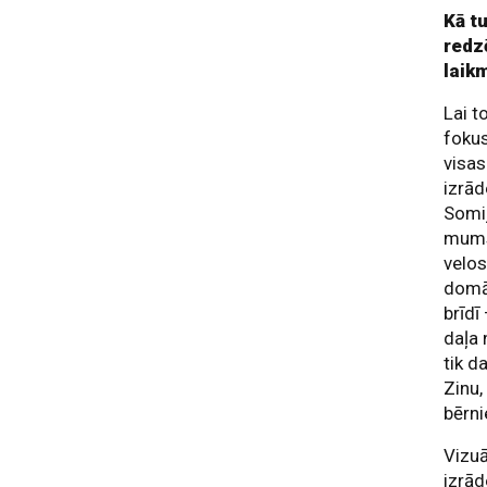
Kā t
redz
laik
Lai t
fokus
visas
izrā
Somij
mums 
velos
domā
brīdī
daļa 
tik d
Zinu,
bērn
Vizuā
izrā