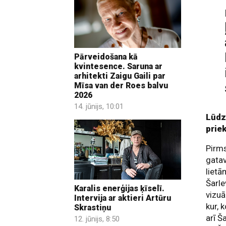
Pārveidošana kā
kvintesence. Saruna ar
arhitekti Zaigu Gaili par
Mīsa van der Roes balvu
2026
14. jūnijs, 10:01
Lūdzu
prie
Pirms
gatav
lietā
Šarle
Karalis enerģijas ķīselī.
vizuā
Intervija ar aktieri Artūru
kur, 
Skrastiņu
arī Š
12. jūnijs, 8:50