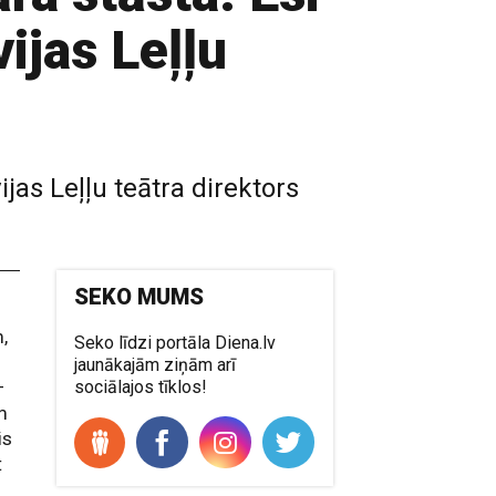
ijas Leļļu
ijas Leļļu teātra direktors
SEKO MUMS
,
Seko līdzi portāla Diena.lv
jaunākajām ziņām arī
–
sociālajos tīklos!
m
is
t