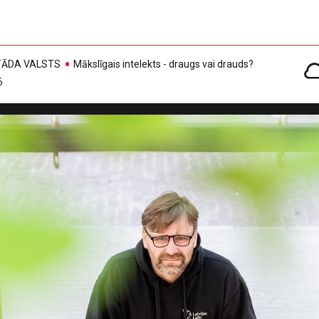
, TĀDA VALSTS
Mākslīgais intelekts - draugs vai drauds?
6