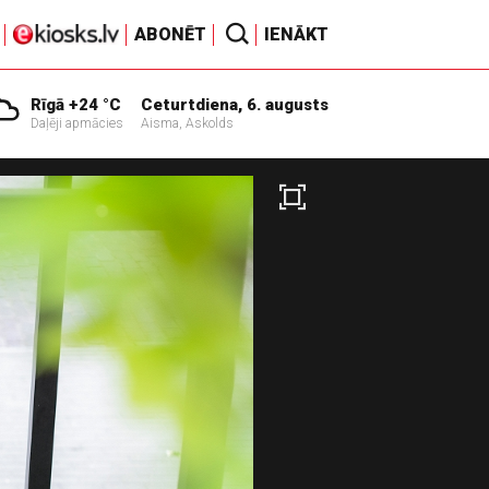
ABONĒT
IENĀKT
Rīgā +24 °C
Ceturtdiena, 6. augusts
Daļēji apmācies
Aisma, Askolds