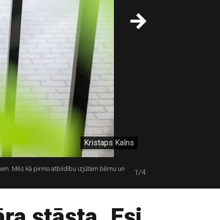
Kristaps Kalns
ajiem. Mēs kā pirmo atbildību izjūtam bērnu un
1/4
ra stāsta. Esi