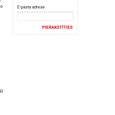
a
šo
E-pasta adrese
PIERAKSTĪTIES
n
šī