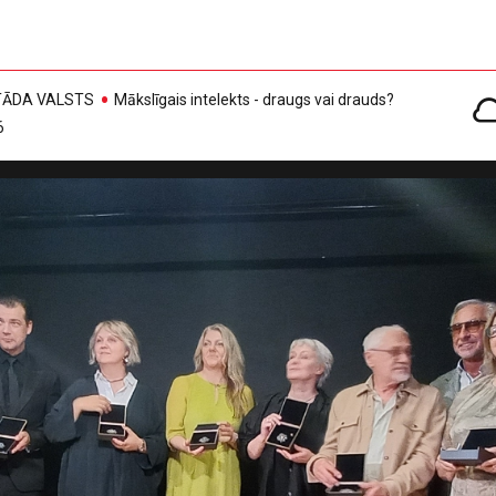
, TĀDA VALSTS
Mākslīgais intelekts - draugs vai drauds?
6