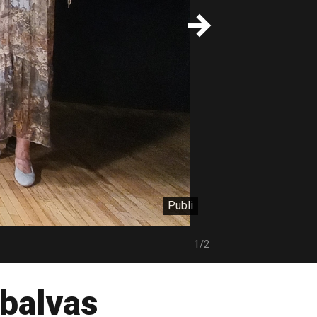
Publi
1/2
 balvas