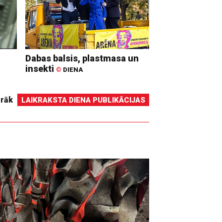
Dabas balsis, plastmasa un
insekti
©
DIENA
irāk
LAIKRAKSTA DIENA PUBLIKĀCIJAS