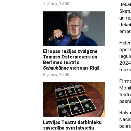
7. jūnijs, 14:00
Jēka
Skatu
un re
Jēkab
emeri
Helēn
opera
Eiropas režijas zvaigzne
iegul
Tomass Ostermeiers un
Berlīnes teātris
2024
Schaubühne
viesojas Rīgā
māksl
3. jūnijs, 19:00
Pirm
Monik
teātr
pasni
Balvu
Nacio
Latvijas Teātra darbinieku
balet
savienība svin latviešu