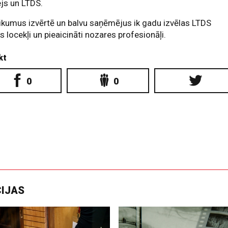
js un LTDS.
ikumus izvērtē un balvu saņēmējus ik gadu izvēlas LTDS
s locekļi un pieaicināti nozares profesionāļi.
kt
0
0
CIJAS