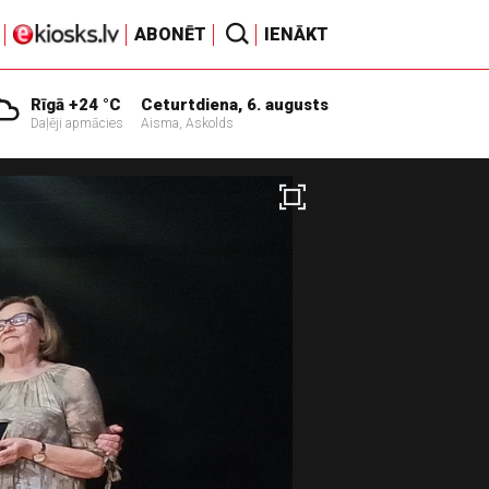
ABONĒT
IENĀKT
Rīgā +24 °C
Ceturtdiena, 6. augusts
Daļēji apmācies
Aisma, Askolds