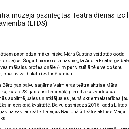
ātra muzejā pasniegtas Teātra dienas izcil
savienība (LTDS)
eātiem pasniedza mākslinieka Māra Šustiņa veidotās goda
 ordeņus. Šogad pirmo reizi pasniegta Andra Freiberga bal
ves mākslas profesionālei/-im par vizuālā tēla veidošanu
a, operas vai baleta iestudējumiem.
as Bērziņas balvu saņēma Valmieras teātra aktrise Māra
ka, kuras 23 gadu profesionālā pieredze aizvadītajās
ās sublimējusies un atklājusies jaunā aktiermeistarības ja
kslinieciskajā kvalitātē. Balvu pasniedza 2016. gada Lilitas
ņas balvas laureāte, Latvijas Nacionālā teātra aktrise Maija
ka.