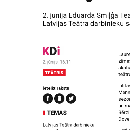
2. jūnijā Eduarda Smiļģa Te
Latvijas Teātra darbinieku 
Laur
zīmes
2. jūnijs, 16:11
skatu
TEĀTRIS
teātr
Lilit
Ieteikt rakstu
Menni
sezon
un mā
TĒMAS
Bērzi
Dovei
Latvijas Teātra darbinieku