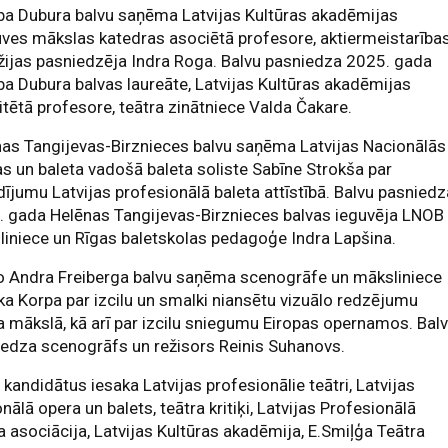
ba Dubura balvu saņēma Latvijas Kultūras akadēmijas
ves mākslas katedras asociētā profesore, aktiermeistarība
žijas pasniedzēja Indra Roga. Balvu pasniedza 2025. gada
a Dubura balvas laureāte, Latvijas Kultūras akadēmijas
tētā profesore, teātra zinātniece Valda Čakare.
as Tangijevas-Birznieces balvu saņēma Latvijas Nacionālās
s un baleta vadošā baleta soliste Sabīne Strokša par
dījumu Latvijas profesionālā baleta attīstībā. Balvu pasnied
. gada Helēnas Tangijevas-Birznieces balvas ieguvēja LNOB
iniece un Rīgas baletskolas pedagoģe Indra Lapšina.
o Andra Freiberga balvu saņēma scenogrāfe un māksliniece
a Korpa par izcilu un smalki niansētu vizuālo redzējumu
a mākslā, kā arī par izcilu sniegumu Eiropas opernamos. Bal
edza scenogrāfs un režisors Reinis Suhanovs.
 kandidātus iesaka Latvijas profesionālie teātri, Latvijas
nālā opera un balets, teātra kritiķi, Latvijas Profesionālā
a asociācija, Latvijas Kultūras akadēmija, E.Smiļģa Teātra