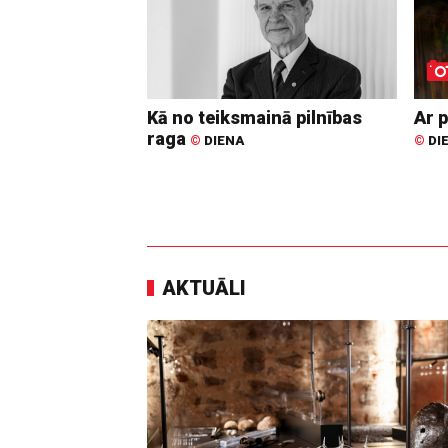
Kā no teiksmainā pilnības
Ar p
raga
©
DIENA
©
DI
AKTUĀLI