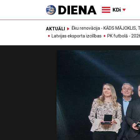
KDi
Ēku renovācija - KĀDS MĀJOKLIS
AKTUĀLI
Latvijas eksporta izcilības
PK futbolā - 202