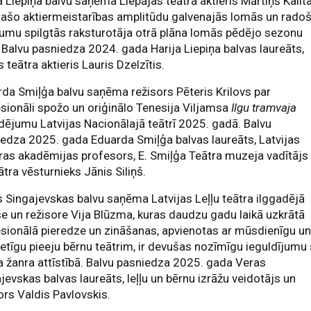
a Liepiņa balvu saņēma Liepājas teātra aktieris Mārtiņš Kalit
lašo aktiermeistarības amplitūdu galvenajās lomās un rado
umu spilgtās raksturotāja otrā plāna lomās pēdējo sezonu
. Balvu pasniedza 2024. gada Harija Liepiņa balvas laureāts,
s teātra aktieris Lauris Dzelzītis.
da Smiļģa balvu saņēma režisors Pēteris Krilovs par
sionāli spožo un oriģinālo Tenesija Viljamsa
Ilgu tramvaja
dējumu Latvijas Nacionālajā teātrī 2025. gadā. Balvu
edza 2025. gada Eduarda Smiļģa balvas laureāts, Latvijas
ras akadēmijas profesors, E. Smiļģa Teātra muzeja vadītājs
ātra vēsturnieks Jānis Siliņš.
 Singajevskas balvu saņēma Latvijas Leļļu teātra ilggadējā
se un režisore Vija Blūzma, kuras daudzu gadu laikā uzkrātā
sionālā pieredze un zināšanas, apvienotas ar mūsdienīgu u
etīgu pieeju bērnu teātrim, ir devušas nozīmīgu ieguldījumu 
a žanra attīstībā. Balvu pasniedza 2025. gada Veras
jevskas balvas laureāts, leļļu un bērnu izrāžu veidotājs un
ors Valdis Pavlovskis.