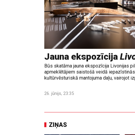
Jauna ekspozīcija
Livo
Būs skatāma jauna ekspozīcija Livonijas pi
apmeklētājiem saistošā veidā iepazīstinās 
kultūrvēsturiskā mantojuma daļu, vairojot izp
26. jūnijs, 23:35
ZIŅAS