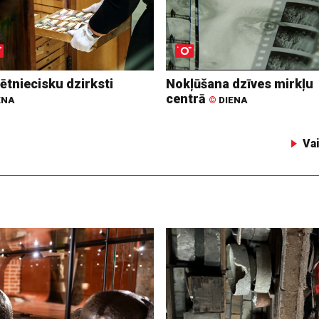
ētniecisku dzirksti
Nokļūšana dzīves mirkļu
centrā
ENA
©
DIENA
Va