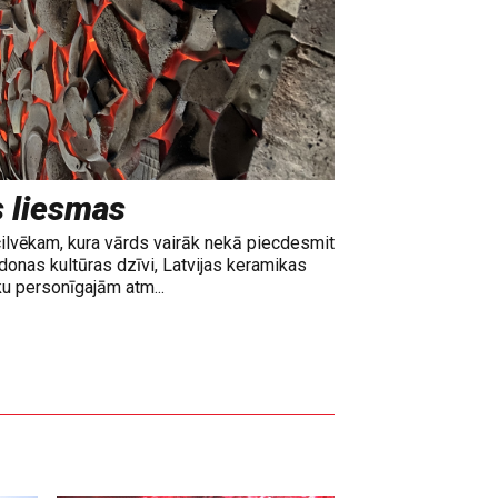
s liesmas
cilvēkam, kura vārds vairāk nekā piecdesmit
adonas kultūras dzīvi, Latvijas keramikas
ku personīgajām atm...