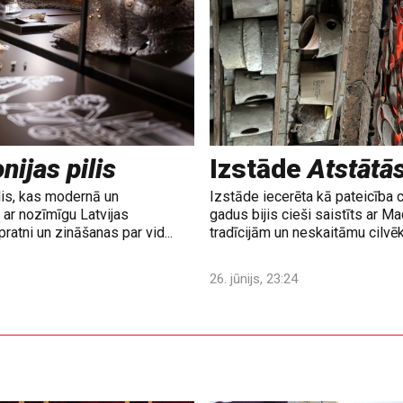
nijas pilis
Izstāde
Atstātā
lis, kas modernā un
Izstāde iecerēta kā pateicība 
ar nozīmīgu Latvijas
gadus bijis cieši saistīts ar M
ratni un zināšanas par vid...
tradīcijām un neskaitāmu cilvē
26. jūnijs, 23:24