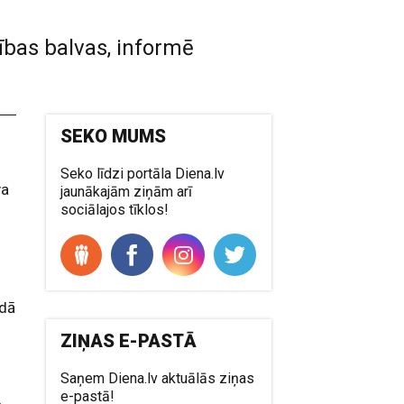
ības balvas, informē
SEKO MUMS
Seko līdzi portāla Diena.lv
va
jaunākajām ziņām arī
sociālajos tīklos!
udā
ZIŅAS E-PASTĀ
Saņem Diena.lv aktuālās ziņas
e-pastā!