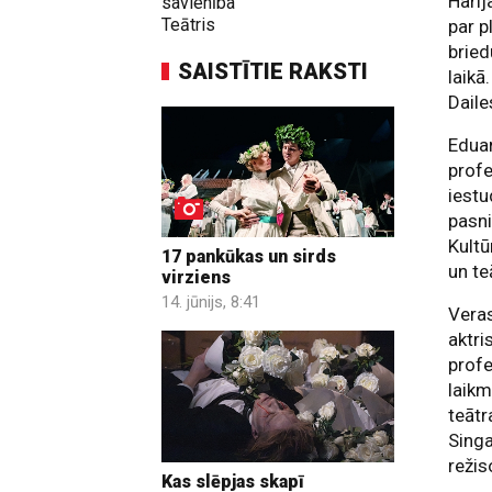
Harij
savienība
Teātris
par p
bried
SAISTĪTIE RAKSTI
laikā
Daile
Eduar
profe
iestu
pasni
Kultū
17 pankūkas un sirds
un te
virziens
14. jūnijs, 8:41
Veras
aktri
profe
laikm
teātr
Singa
režis
Kas slēpjas skapī