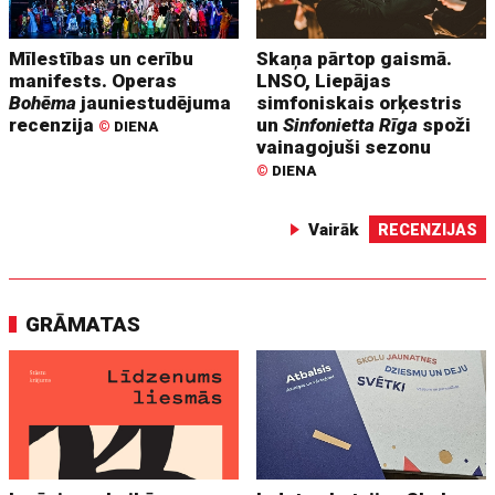
Mīlestības un cerību
Skaņa pārtop gaismā.
manifests. Operas
LNSO, Liepājas
Bohēma
jauniestudējuma
simfoniskais orķestris
recenzija
un
Sinfonietta Rīga
spoži
©
DIENA
vainagojuši sezonu
©
DIENA
Vairāk
RECENZIJAS
GRĀMATAS