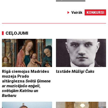
Vairāk
KONKURSI
CEĻOJUMI
Rīgā ciemojas Madrides
Izstāde
Mūžīgi Čaks
muzeja Prado
altārglezna
Svētā Ģimene
ar muzicējošo eņģeli,
svētajām Katrīnu un
Barbaru