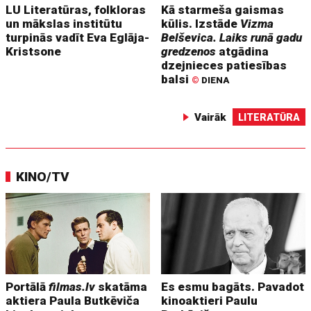
LU Literatūras, folkloras
Kā starmeša gaismas
un mākslas institūtu
kūlis. Izstāde
Vizma
turpinās vadīt Eva Eglāja-
Belševica. Laiks runā gadu
Kristsone
gredzenos
atgādina
dzejnieces patiesības
balsi
©
DIENA
Vairāk
LITERATŪRA
KINO/TV
Portālā
filmas.lv
skatāma
Es esmu bagāts. Pavadot
aktiera Paula Butkēviča
kinoaktieri Paulu