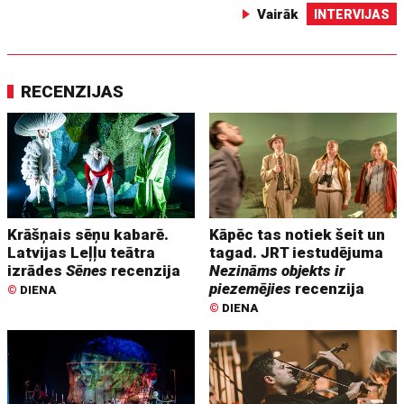
Vairāk
INTERVIJAS
RECENZIJAS
Krāšņais sēņu kabarē.
Kāpēc tas notiek šeit un
Latvijas Leļļu teātra
tagad. JRT iestudējuma
izrādes
Sēnes
recenzija
Nezināms objekts ir
piezemējies
recenzija
©
DIENA
©
DIENA