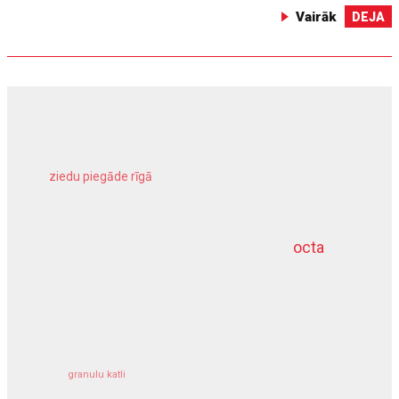
Vairāk
DEJA
ziedu piegāde rīgā
meliorācijas darbi
octa
dziļurbums
kravu apdrošināšana
granulu katli
siltumsūknis