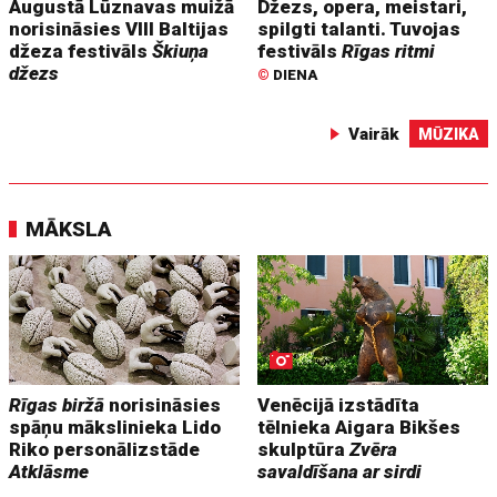
Augustā Lūznavas muižā
Džezs, opera, meistari,
norisināsies VIII Baltijas
spilgti talanti. Tuvojas
džeza festivāls
Škiuņa
festivāls
Rīgas ritmi
džezs
©
DIENA
Vairāk
MŪZIKA
MĀKSLA
Rīgas biržā
norisināsies
Venēcijā izstādīta
spāņu mākslinieka Lido
tēlnieka Aigara Bikšes
Riko personālizstāde
skulptūra
Zvēra
Atklāsme
savaldīšana ar sirdi