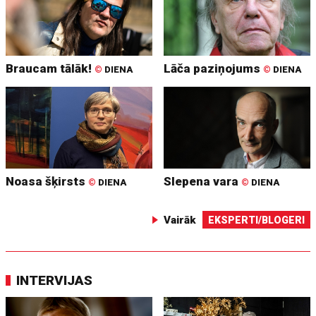
Braucam tālāk!
Lāča paziņojums
©
DIENA
©
DIENA
Noasa šķirsts
Slepena vara
©
DIENA
©
DIENA
Vairāk
EKSPERTI/BLOGERI
INTERVIJAS