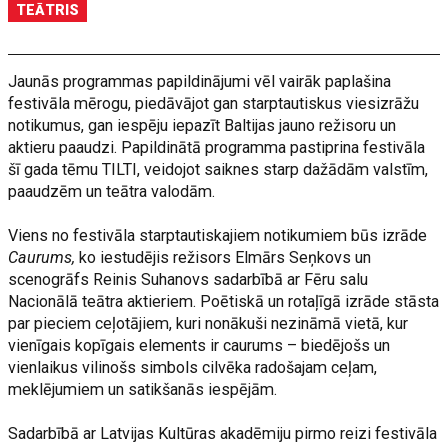
TEĀTRIS
Jaunās programmas papildinājumi vēl vairāk paplašina
festivāla mērogu, piedāvājot gan starptautiskus viesizrāžu
notikumus, gan iespēju iepazīt Baltijas jauno režisoru un
aktieru paaudzi. Papildinātā programma pastiprina festivāla
šī gada tēmu TILTI, veidojot saiknes starp dažādām valstīm,
paaudzēm un teātra valodām.
Viens no festivāla starptautiskajiem notikumiem būs izrāde
Caurums,
ko iestudējis režisors Elmārs Seņkovs un
scenogrāfs Reinis Suhanovs sadarbībā ar Fēru salu
Nacionālā teātra aktieriem. Poētiskā un rotaļīgā izrāde stāsta
par pieciem ceļotājiem, kuri nonākuši nezināmā vietā, kur
vienīgais kopīgais elements ir caurums – biedējošs un
vienlaikus vilinošs simbols cilvēka radošajam ceļam,
meklējumiem un satikšanās iespējām.
Sadarbībā ar Latvijas Kultūras akadēmiju pirmo reizi festivāla