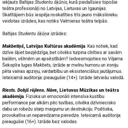
iekļauts Baltijas
Studentu šķūnis
, kurā piedalīsies topošie
teātra profesionāļi no Latvijas, Lietuvas un Igaunijas.
Skatītājiem būs iespēja noskatīties trīs jauno mākslinieku
veidotas izrādes, kas notiks Valmieras teātra telpās.
Baltijas
Studentu šķūņa
izrādes:
Makbetiņš
,
Latvijas Kultūras akadēmija
. Kas notiek, kad
dzīve šķiet bezjēdzīga, bet cilvēks turpina cīnīties ar savām
bailēm, vēlmēm un apsēstībām? Iedvesmojoties no Viljama
Šekspīra lugas
Makbets,
izrāde ar melnu humoru un ironiju
pēta vainas apziņu, vardarbību un eksistenciālus jautājumus.
Ieteicamā auditorija: pieaugušie (14+). Izrāde latviešu valodā.
Riests. Dobjš rējiens. Nāve
, Lietuvas Mūzikas un teātra
akadēmija
. Fiziska un emocionāli intensīva kustību
performance par alkām pēc tuvības, cilvēka dzīvniecisko
dabu un robežu starp maigumu un destrukciju. Poētiska,
provokatīva un neparedzama pieredze. Ieteicamā auditorija:
pieaugušie (16+). Izrāde bez valodas.