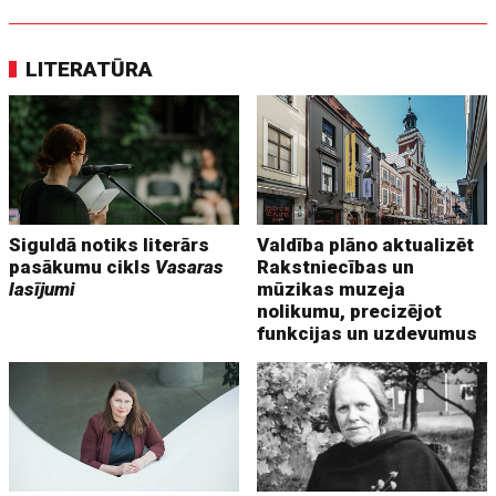
LITERATŪRA
Siguldā notiks literārs
Valdība plāno aktualizēt
pasākumu cikls
Vasaras
Rakstniecības un
lasījumi
mūzikas muzeja
nolikumu, precizējot
funkcijas un uzdevumus