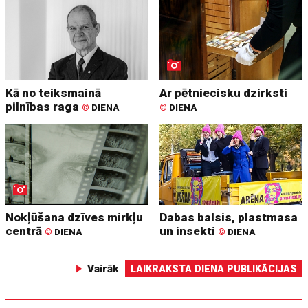
Kā no teiksmainā
Ar pētniecisku dzirksti
pilnības raga
©
DIENA
©
DIENA
Nokļūšana dzīves mirkļu
Dabas balsis, plastmasa
centrā
un insekti
©
DIENA
©
DIENA
Vairāk
LAIKRAKSTA DIENA PUBLIKĀCIJAS