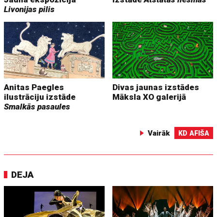
Livonijas pilis
Anitas Paegles
Divas jaunas izstādes
ilustrāciju izstāde
Māksla XO galerijā
Smalkās pasaules
Vairāk
KD AFIŠA
DEJA