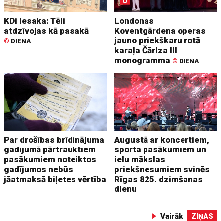
KDi iesaka: Tēli
Londonas
atdzīvojas kā pasakā
Koventgārdena operas
jauno priekškaru rotā
©
DIENA
karaļa Čārlza III
monogramma
©
DIENA
Par drošības brīdinājuma
Augustā ar koncertiem,
gadījumā pārtrauktiem
sporta pasākumiem un
pasākumiem noteiktos
ielu mākslas
gadījumos nebūs
priekšnesumiem svinēs
jāatmaksā biļetes vērtība
Rīgas 825. dzimšanas
dienu
Vairāk
ZIŅAS