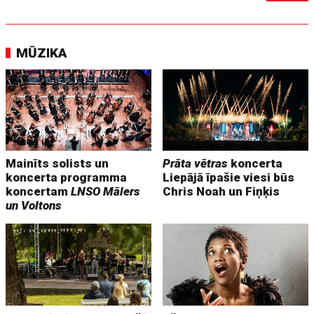
MŪZIKA
Mainīts solists un
Prāta vētras
koncerta
koncerta programma
Liepājā īpašie viesi būs
koncertam
LNSO Mālers
Chris Noah un Fiņķis
un Voltons