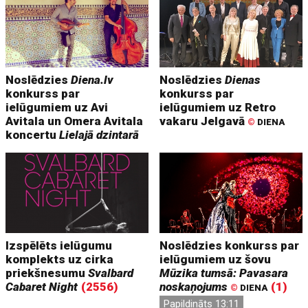
Noslēdzies
Diena.lv
Noslēdzies
Dienas
konkurss par
konkurss par
ielūgumiem uz Avi
ielūgumiem uz Retro
Avitala un Omera Avitala
vakaru Jelgavā
©
DIENA
koncertu
Lielajā dzintarā
Izspēlēts ielūgumu
Noslēdzies konkurss par
komplekts uz cirka
ielūgumiem uz šovu
priekšnesumu
Svalbard
Mūzika tumsā: Pavasara
Cabaret Night
(2556)
noskaņojums
(1)
©
DIENA
Papildināts 13:11