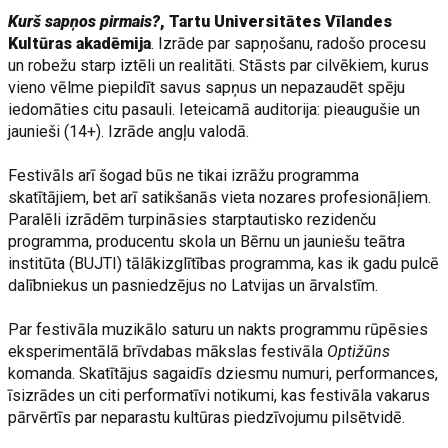
Kurš sapņos pirmais?
,
Tartu Universitātes Vīlandes
Kultūras akadēmija
. Izrāde par sapņošanu, radošo procesu
un robežu starp iztēli un realitāti. Stāsts par cilvēkiem, kurus
vieno vēlme piepildīt savus sapņus un nepazaudēt spēju
iedomāties citu pasauli. Ieteicamā auditorija: pieaugušie un
jaunieši (14+). Izrāde angļu valodā.
Festivāls arī šogad būs ne tikai izrāžu programma
skatītājiem, bet arī satikšanās vieta nozares profesionāļiem.
Paralēli izrādēm turpināsies starptautisko rezidenču
programma, producentu skola un Bērnu un jauniešu teātra
institūta (BUJTI) tālākizglītības programma, kas ik gadu pulcē
dalībniekus un pasniedzējus no Latvijas un ārvalstīm.
Par festivāla muzikālo saturu un nakts programmu rūpēsies
eksperimentālā brīvdabas mākslas festivāla
Optižūns
komanda. Skatītājus sagaidīs dziesmu numuri, performances,
īsizrādes un citi performatīvi notikumi, kas festivāla vakarus
pārvērtīs par neparastu kultūras piedzīvojumu pilsētvidē.