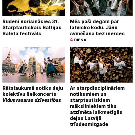
Rudenī norisināsies 31.
Mēs paši degam par
Starptautiskais Baltijas
latvisko kodu. Jāņu
Baleta festivāls
svinēšana bez inerces
©
DIENA
Rātslaukumā notiks deju
Ar starpdisciplināriem
kolektīvu lielkoncerts
notikumiem un
Vidusvasaras dzīvestības
starptautiskiem
māksliniekiem tiks
atzīmēta laikmetīgās
dejas Latvijā
trīsdesmitgade