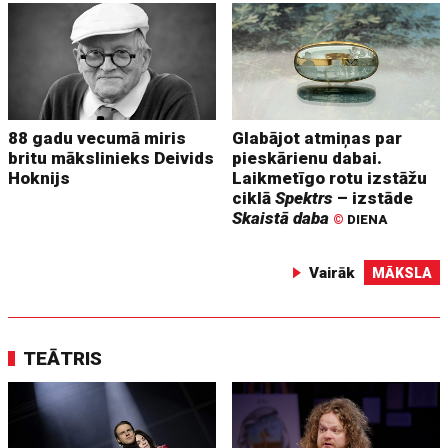
88 gadu vecumā miris
Glabājot atmiņas par
britu mākslinieks Deivids
pieskārienu dabai.
Hoknijs
Laikmetīgo rotu izstāžu
ciklā
Spektrs
– izstāde
Skaistā daba
©
DIENA
Vairāk
MĀKSLA
TEĀTRIS