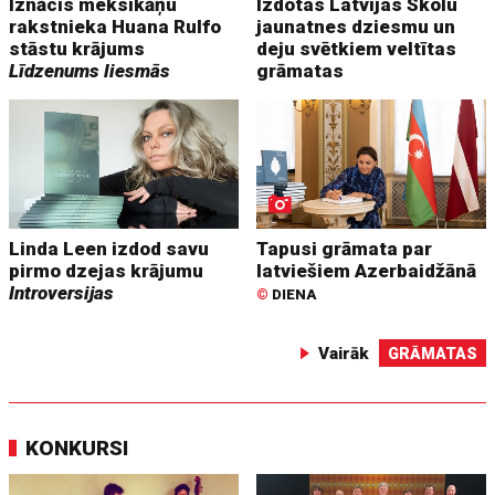
Iznācis meksikāņu
Izdotas Latvijas Skolu
rakstnieka Huana Rulfo
jaunatnes dziesmu un
stāstu krājums
deju svētkiem veltītas
Līdzenums liesmās
grāmatas
Linda Leen izdod savu
Tapusi grāmata par
pirmo dzejas krājumu
latviešiem Azerbaidžānā
Introversijas
©
DIENA
Vairāk
GRĀMATAS
KONKURSI