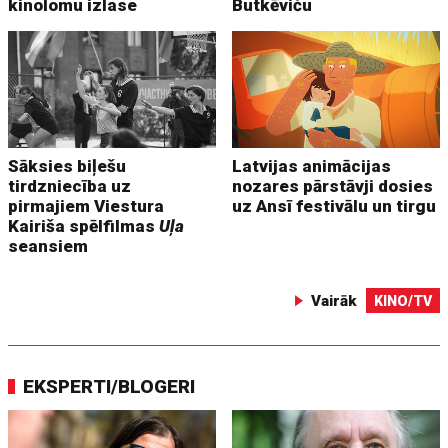
kinolomu izlase
Butkēviču
Sāksies biļešu
Latvijas animācijas
tirdzniecība uz
nozares pārstāvji dosies
pirmajiem Viestura
uz Ansī festivālu un tirgu
Kairiša spēlfilmas
Uļa
seansiem
Vairāk
KINO/TV
EKSPERTI/BLOGERI