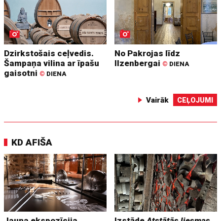
Dzirkstošais ceļvedis.
No Pakrojas līdz
Šampaņa vilina ar īpašu
Ilzenbergai
©
DIENA
gaisotni
©
DIENA
Vairāk
CEĻOJUMI
KD AFIŠA
Jauna ekspozīcija
Izstāde
Atstātās liesmas