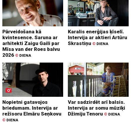
Pārveidošana kā
Karalis enerģijas ķīselī.
kvintesence. Saruna ar
Intervija ar aktieri Artūru
arhitekti Zaigu Gaili par
Skrastiņu
©
DIENA
Mīsa van der Roes balvu
2026
©
DIENA
Nopietni gatavojos
Var sadzirdēt arī balsis.
briedumam. Intervija ar
Intervija ar somu mūziķi
režisoru Elmāru Seņkovu
Džimiju Tenoru
©
DIENA
©
DIENA