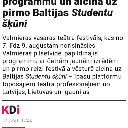
programmu un aicina uz
pirmo Baltijas
Studentu
šķūni
Valmieras vasaras teātra festivāls, kas no
7. līdz 9. augustam norisināsies
Valmieras pilsētvidē, papildinājis
programmu ar četrām jaunām izrādēm
un pirmo reizi festivāla vēsturē aicina uz
Baltijas
Studentu šķūni
– īpašu platformu
topošajiem teātra profesionāļiem no
Latvijas, Lietuvas un Igaunijas
17. jūnijs, 13:22