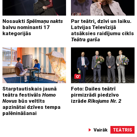
Nosaukti
Spēlmaņu nakts
Par teātri, dzīvi un laiku.
balvu nominanti 17
Latvijas Televīzijā
kategorijās
atsāksies raidījumu cikls
Teātra garša
Starptautiskais jaunā
Foto: Dailes teātrī
teātra festivāls
Homo
pirmizrādi piedzīvo
Novus
būs veltīts
izrāde
Rīkojums Nr. 2
apzinātai dzīves tempa
palēnināšanai
Vairāk
TEĀTRIS