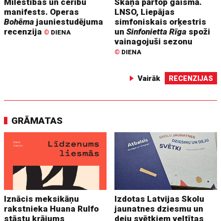
Mīlestības un cerību
Skaņa pārtop gaismā.
manifests. Operas
LNSO, Liepājas
Bohēma
jauniestudējuma
simfoniskais orķestris
recenzija
un
Sinfonietta Rīga
spoži
©
DIENA
vainagojuši sezonu
©
DIENA
Vairāk
RECENZIJAS
GRĀMATAS
Iznācis meksikāņu
Izdotas Latvijas Skolu
rakstnieka Huana Rulfo
jaunatnes dziesmu un
stāstu krājums
deju svētkiem veltītas