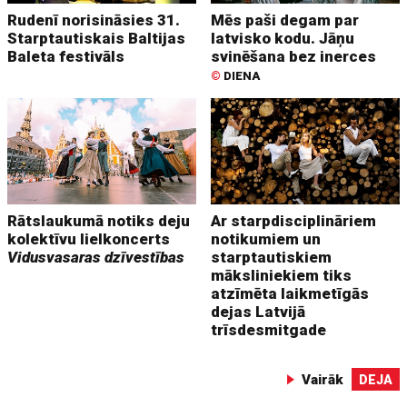
Rudenī norisināsies 31.
Mēs paši degam par
Starptautiskais Baltijas
latvisko kodu. Jāņu
Baleta festivāls
svinēšana bez inerces
©
DIENA
Rātslaukumā notiks deju
Ar starpdisciplināriem
kolektīvu lielkoncerts
notikumiem un
Vidusvasaras dzīvestības
starptautiskiem
māksliniekiem tiks
atzīmēta laikmetīgās
dejas Latvijā
trīsdesmitgade
Vairāk
DEJA