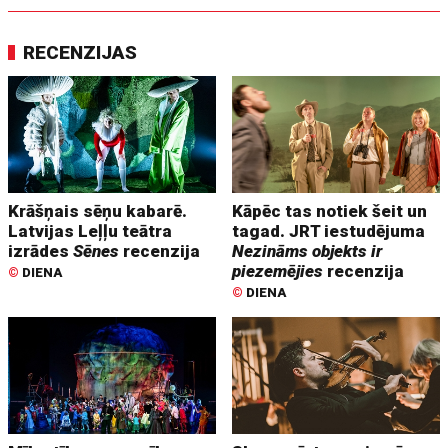
RECENZIJAS
Krāšņais sēņu kabarē.
Kāpēc tas notiek šeit un
Latvijas Leļļu teātra
tagad. JRT iestudējuma
izrādes
Sēnes
recenzija
Nezināms objekts ir
piezemējies
recenzija
©
DIENA
©
DIENA