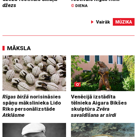
džezs
©
DIENA
Vairāk
MŪZIKA
MĀKSLA
Rīgas biržā
norisināsies
Venēcijā izstādīta
spāņu mākslinieka Lido
tēlnieka Aigara Bikšes
Riko personālizstāde
skulptūra
Zvēra
Atklāsme
savaldīšana ar sirdi