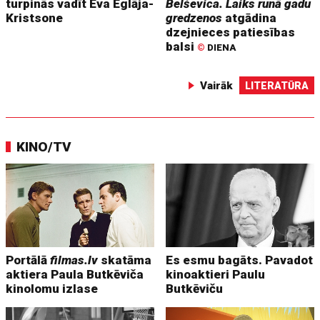
turpinās vadīt Eva Eglāja-
Belševica. Laiks runā gadu
Kristsone
gredzenos
atgādina
dzejnieces patiesības
balsi
©
DIENA
Vairāk
LITERATŪRA
KINO/TV
Portālā
filmas.lv
skatāma
Es esmu bagāts. Pavadot
aktiera Paula Butkēviča
kinoaktieri Paulu
kinolomu izlase
Butkēviču