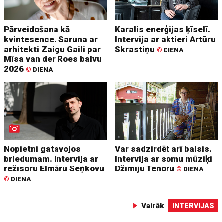
Pārveidošana kā
Karalis enerģijas ķīselī.
kvintesence. Saruna ar
Intervija ar aktieri Artūru
arhitekti Zaigu Gaili par
Skrastiņu
©
DIENA
Mīsa van der Roes balvu
2026
©
DIENA
Nopietni gatavojos
Var sadzirdēt arī balsis.
briedumam. Intervija ar
Intervija ar somu mūziķi
režisoru Elmāru Seņkovu
Džimiju Tenoru
©
DIENA
©
DIENA
Vairāk
INTERVIJAS