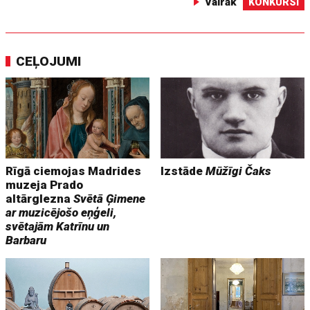
Vairāk
KONKURSI
CEĻOJUMI
Rīgā ciemojas Madrides
Izstāde
Mūžīgi Čaks
muzeja Prado
altārglezna
Svētā Ģimene
ar muzicējošo eņģeli,
svētajām Katrīnu un
Barbaru