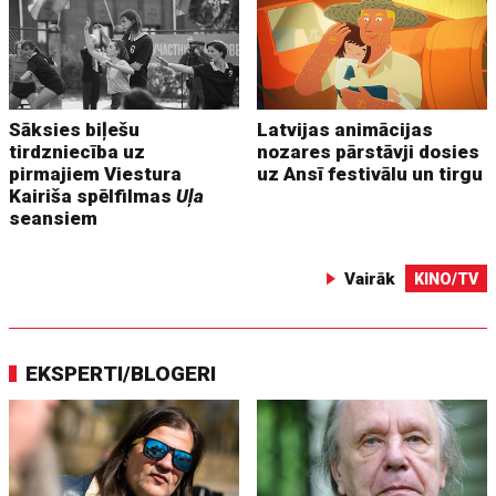
Sāksies biļešu
Latvijas animācijas
tirdzniecība uz
nozares pārstāvji dosies
pirmajiem Viestura
uz Ansī festivālu un tirgu
Kairiša spēlfilmas
Uļa
seansiem
Vairāk
KINO/TV
EKSPERTI/BLOGERI