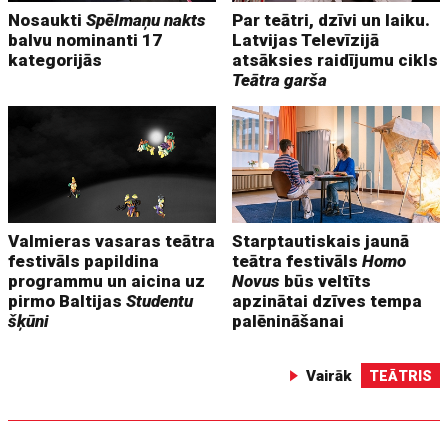
Nosaukti
Spēlmaņu nakts
Par teātri, dzīvi un laiku.
balvu nominanti 17
Latvijas Televīzijā
kategorijās
atsāksies raidījumu cikls
Teātra garša
Valmieras vasaras teātra
Starptautiskais jaunā
festivāls papildina
teātra festivāls
Homo
programmu un aicina uz
Novus
būs veltīts
pirmo Baltijas
Studentu
apzinātai dzīves tempa
šķūni
palēnināšanai
Vairāk
TEĀTRIS