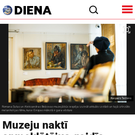
Kaspars Teilāns
Romana Sutas un Aleksandras Beļcovas muzejā būs iespēja izzināt aktuālo izstādi un tajā iztirzāto
melanholijas tēmu, kurai Eiropas mākslā ir gara vēsture
Muzeju naktī