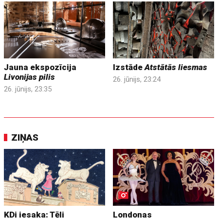
Jauna ekspozīcija
Izstāde
Atstātās liesmas
Livonijas pilis
26. jūnijs, 23:24
26. jūnijs, 23:35
ZIŅAS
KDi iesaka: Tēli
Londonas