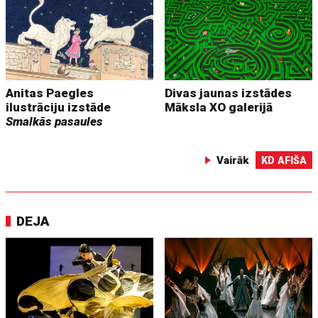
Anitas Paegles
Divas jaunas izstādes
ilustrāciju izstāde
Māksla XO galerijā
Smalkās pasaules
Vairāk
KD AFIŠA
DEJA