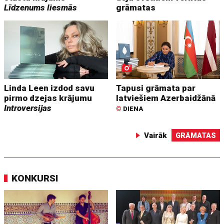
Līdzenums liesmās
grāmatas
Linda Leen izdod savu
Tapusi grāmata par
pirmo dzejas krājumu
latviešiem Azerbaidžānā
Introversijas
©
DIENA
Vairāk
GRĀMATAS
KONKURSI