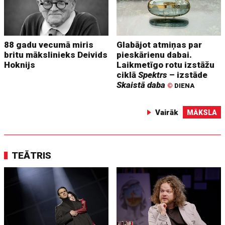
88 gadu vecumā miris
Glabājot atmiņas par
britu mākslinieks Deivids
pieskārienu dabai.
Hoknijs
Laikmetīgo rotu izstāžu
ciklā
Spektrs
– izstāde
Skaistā daba
©
DIENA
Vairāk
MĀKSLA
TEĀTRIS