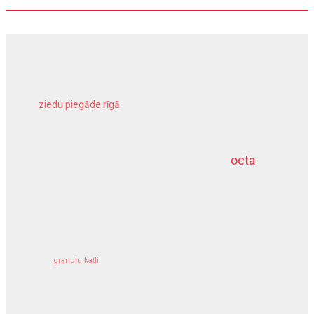
ziedu piegāde rīgā
meliorācijas darbi
octa
dziļurbums
kravu apdrošināšana
granulu katli
siltumsūknis