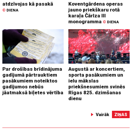
atdzīvojas kā pasakā
Koventgārdena operas
jauno priekškaru rotā
©
DIENA
karaļa Čārlza III
monogramma
©
DIENA
Par drošības brīdinājuma
Augustā ar koncertiem,
gadījumā pārtrauktiem
sporta pasākumiem un
pasākumiem noteiktos
ielu mākslas
gadījumos nebūs
priekšnesumiem svinēs
jāatmaksā biļetes vērtība
Rīgas 825. dzimšanas
dienu
Vairāk
ZIŅAS