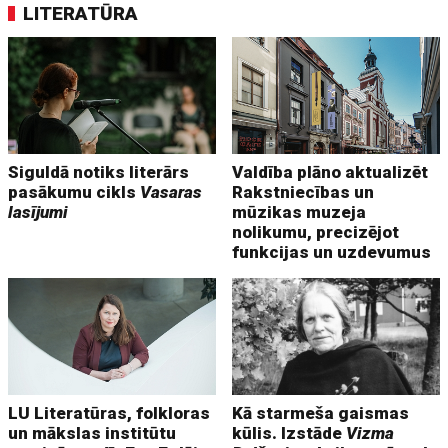
LITERATŪRA
Siguldā notiks literārs
Valdība plāno aktualizēt
pasākumu cikls
Vasaras
Rakstniecības un
lasījumi
mūzikas muzeja
nolikumu, precizējot
funkcijas un uzdevumus
LU Literatūras, folkloras
Kā starmeša gaismas
un mākslas institūtu
kūlis. Izstāde
Vizma