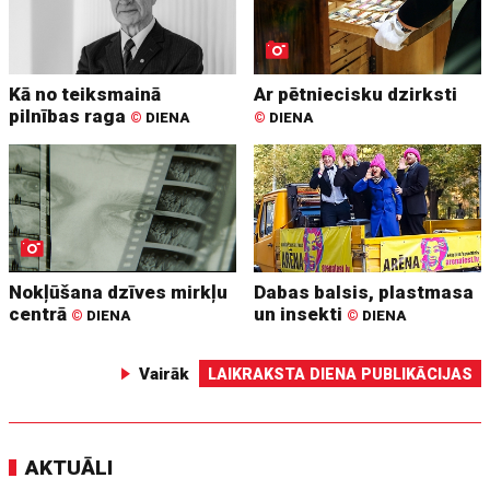
Kā no teiksmainā
Ar pētniecisku dzirksti
pilnības raga
©
DIENA
©
DIENA
Nokļūšana dzīves mirkļu
Dabas balsis, plastmasa
centrā
un insekti
©
DIENA
©
DIENA
Vairāk
LAIKRAKSTA DIENA PUBLIKĀCIJAS
AKTUĀLI