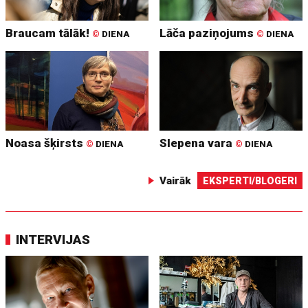
Braucam tālāk!
Lāča paziņojums
©
DIENA
©
DIENA
Noasa šķirsts
Slepena vara
©
DIENA
©
DIENA
Vairāk
EKSPERTI/BLOGERI
INTERVIJAS