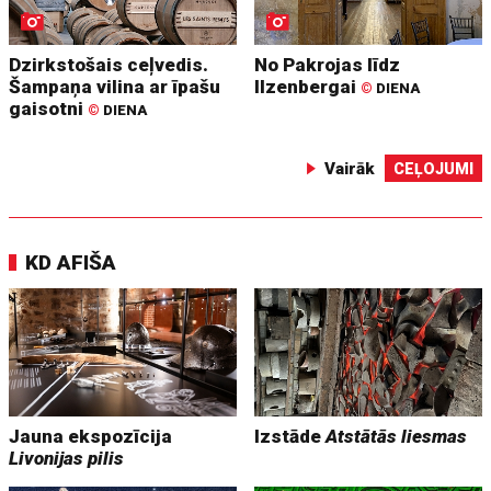
Dzirkstošais ceļvedis.
No Pakrojas līdz
Šampaņa vilina ar īpašu
Ilzenbergai
©
DIENA
gaisotni
©
DIENA
Vairāk
CEĻOJUMI
KD AFIŠA
Jauna ekspozīcija
Izstāde
Atstātās liesmas
Livonijas pilis