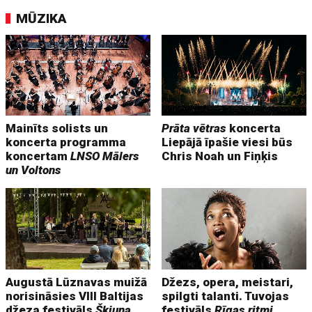
MŪZIKA
Mainīts solists un
Prāta vētras
koncerta
koncerta programma
Liepājā īpašie viesi būs
koncertam
LNSO Mālers
Chris Noah un Fiņķis
un Voltons
Augustā Lūznavas muižā
Džezs, opera, meistari,
norisināsies VIII Baltijas
spilgti talanti. Tuvojas
džeza festivāls
Škiuņa
festivāls
Rīgas ritmi