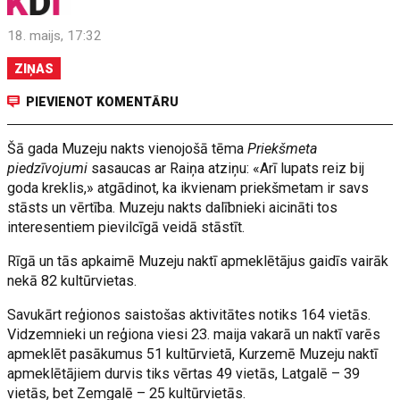
18. maijs, 17:32
ZIŅAS
PIEVIENOT KOMENTĀRU
Šā gada Muzeju nakts vienojošā tēma
Priekšmeta
piedzīvojumi
sasaucas ar Raiņa atziņu: «Arī lupats reiz bij
goda kreklis,» atgādinot, ka ikvienam priekšmetam ir savs
stāsts un vērtība. Muzeju nakts dalībnieki aicināti tos
interesentiem pievilcīgā veidā stāstīt.
Rīgā un tās apkaimē Muzeju naktī apmeklētājus gaidīs vairāk
nekā 82 kultūrvietas.
Savukārt reģionos saistošas aktivitātes notiks 164 vietās.
Vidzemnieki un reģiona viesi 23. maija vakarā un naktī varēs
apmeklēt pasākumus 51 kultūrvietā, Kurzemē Muzeju naktī
apmeklētājiem durvis tiks vērtas 49 vietās, Latgalē – 39
vietās, bet Zemgalē – 25 kultūrvietās.