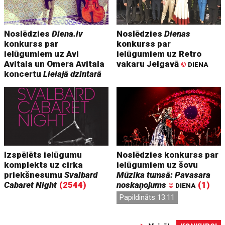
Noslēdzies
Diena.lv
Noslēdzies
Dienas
konkurss par
konkurss par
ielūgumiem uz Avi
ielūgumiem uz Retro
Avitala un Omera Avitala
vakaru Jelgavā
©
DIENA
koncertu
Lielajā dzintarā
Izspēlēts ielūgumu
Noslēdzies konkurss par
komplekts uz cirka
ielūgumiem uz šovu
priekšnesumu
Svalbard
Mūzika tumsā: Pavasara
Cabaret Night
(2544)
noskaņojums
(1)
©
DIENA
Papildināts 13:11