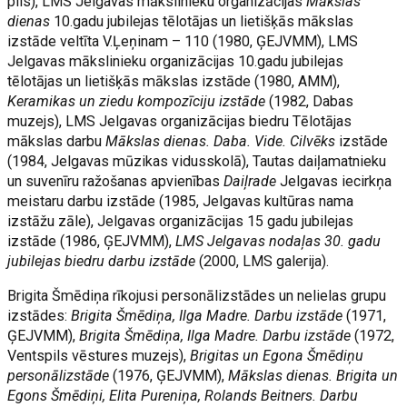
pils), LMS Jelgavas mākslinieku organizācijas
Mākslas
dienas
10.gadu jubilejas tēlotājas un lietišķās mākslas
izstāde veltīta V.Ļeņinam – 110 (1980, ĢEJVMM), LMS
Jelgavas mākslinieku organizācijas 10.gadu jubilejas
tēlotājas un lietišķās mākslas izstāde (1980, AMM),
Keramikas un ziedu kompozīciju izstāde
(1982, Dabas
muzejs), LMS Jelgavas organizācijas biedru Tēlotājas
mākslas darbu
Mākslas dienas. Daba. Vide. Cilvēks
izstāde
(1984, Jelgavas mūzikas vidusskolā), Tautas daiļamatnieku
un suvenīru ražošanas apvienības
Daiļrade
Jelgavas iecirkņa
meistaru darbu izstāde (1985, Jelgavas kultūras nama
izstāžu zāle), Jelgavas organizācijas 15 gadu jubilejas
izstāde (1986, ĢEJVMM),
LMS Jelgavas nodaļas 30. gadu
jubilejas biedru darbu izstāde
(2000, LMS galerija).
Brigita Šmēdiņa rīkojusi personālizstādes un nelielas grupu
izstādes:
Brigita Šmēdiņa, Ilga Madre. Darbu izstāde
(1971,
ĢEJVMM),
Brigita Šmēdiņa, Ilga Madre. Darbu izstāde
(1972,
Ventspils vēstures muzejs),
Brigitas un Egona Šmēdiņu
personālizstāde
(1976, ĢEJVMM),
Mākslas dienas. Brigita un
Egons Šmēdiņi, Elita Pureniņa, Rolands Beitners. Darbu