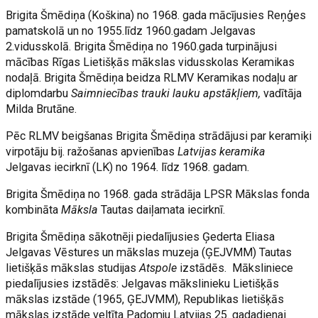
Brigita Šmēdiņa (Koškina) no 1968. gada mācījusies Reņģes
pamatskolā un no 1955.līdz 1960.gadam Jelgavas
2.vidusskolā. Brigita Šmēdiņa no 1960.gada turpinājusi
mācības Rīgas Lietišķās mākslas vidusskolas Keramikas
nodaļā. Brigita Šmēdiņa beidza RLMV Keramikas nodaļu ar
diplomdarbu
Saimniecības trauki lauku apstākļiem,
vadītāja
Milda Brutāne.
Pēc RLMV beigšanas Brigita Šmēdiņa strādājusi par keramiķi
virpotāju bij. ražošanas apvienības
Latvijas keramika
Jelgavas iecirknī (LK) no 1964. līdz 1968. gadam.
Brigita Šmēdiņa no 1968. gada strādāja LPSR Mākslas fonda
kombināta
Māksla
Tautas daiļamata iecirknī.
Brigita Šmēdiņa sākotnēji piedalījusies Ģederta Eliasa
Jelgavas Vēstures un mākslas muzeja (ĢEJVMM) Tautas
lietišķās mākslas studijas
Atspole
izstādēs. Māksliniece
piedalījusies izstādēs: Jelgavas mākslinieku Lietišķās
mākslas izstāde (1965, ĢEJVMM), Republikas lietišķās
mākslas izstāde veltīta Padomju Latvijas 25. gadadienai