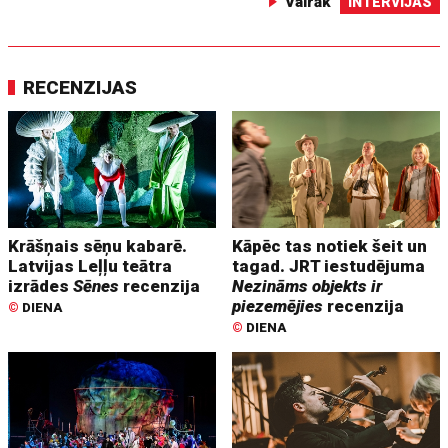
Vairāk
INTERVIJAS
RECENZIJAS
Krāšņais sēņu kabarē.
Kāpēc tas notiek šeit un
Latvijas Leļļu teātra
tagad. JRT iestudējuma
izrādes
Sēnes
recenzija
Nezināms objekts ir
piezemējies
recenzija
©
DIENA
©
DIENA