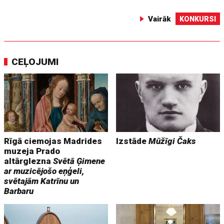
Vairāk
KONKURSI
CEĻOJUMI
Rīgā ciemojas Madrides
Izstāde
Mūžīgi Čaks
muzeja Prado
altārglezna
Svētā Ģimene
ar muzicējošo eņģeli,
svētajām Katrīnu un
Barbaru