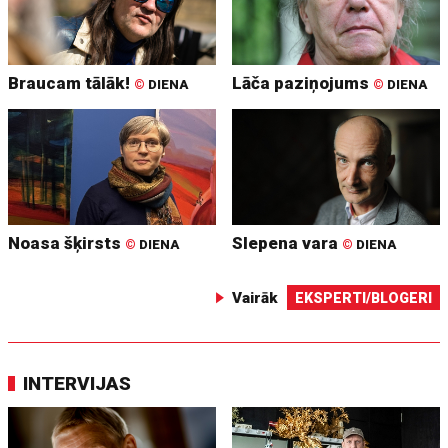
Braucam tālāk!
Lāča paziņojums
©
DIENA
©
DIENA
Noasa šķirsts
Slepena vara
©
DIENA
©
DIENA
Vairāk
EKSPERTI/BLOGERI
INTERVIJAS