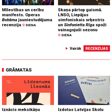
Mīlestības un cerību
Skaņa pārtop gaismā.
manifests. Operas
LNSO, Liepājas
Bohēma
jauniestudējuma
simfoniskais orķestris
recenzija
un
Sinfonietta Rīga
spoži
©
DIENA
vainagojuši sezonu
©
DIENA
Vairāk
RECENZIJAS
GRĀMATAS
Iznācis meksikāņu
Izdotas Latvijas Skolu