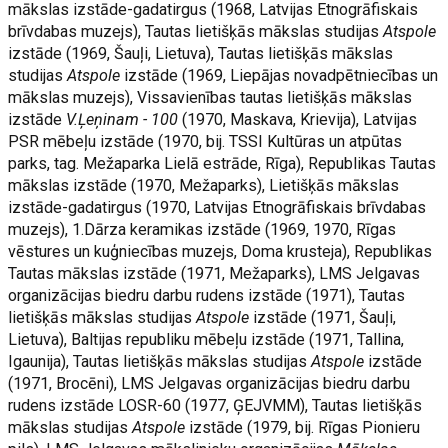
mākslas izstāde-gadatirgus (1968, Latvijas Etnogrāfiskais
brīvdabas muzejs), Tautas lietišķās mākslas studijas
Atspole
izstāde (1969, Šauļi, Lietuva), Tautas lietišķās mākslas
studijas
Atspole
izstāde (1969, Liepājas novadpētniecības un
mākslas muzejs), Vissavienības tautas lietišķās mākslas
izstāde
V.Ļeņinam - 100
(1970, Maskava, Krievija), Latvijas
PSR mēbeļu izstāde (1970, bij. TSSI Kultūras un atpūtas
parks, tag. Mežaparka Lielā estrāde, Rīga), Republikas Tautas
mākslas izstāde (1970, Mežaparks), Lietišķās mākslas
izstāde-gadatirgus (1970, Latvijas Etnogrāfiskais brīvdabas
muzejs), 1.Dārza keramikas izstāde (1969, 1970, Rīgas
vēstures un kuģniecības muzejs, Doma krusteja), Republikas
Tautas mākslas izstāde (1971, Mežaparks), LMS Jelgavas
organizācijas biedru darbu rudens izstāde (1971), Tautas
lietišķās mākslas studijas
Atspole
izstāde (1971, Šauļi,
Lietuva), Baltijas republiku mēbeļu izstāde (1971, Tallina,
Igaunija), Tautas lietišķās mākslas studijas
Atspole
izstāde
(1971, Brocēni), LMS Jelgavas organizācijas biedru darbu
rudens izstāde LOSR-60 (1977, ĢEJVMM), Tautas lietišķās
mākslas studijas
Atspole
izstāde (1979, bij. Rīgas Pionieru