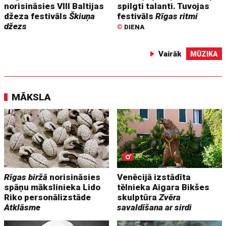
norisināsies VIII Baltijas
spilgti talanti. Tuvojas
džeza festivāls
Škiuņa
festivāls
Rīgas ritmi
džezs
©
DIENA
Vairāk
MŪZIKA
MĀKSLA
Rīgas biržā
norisināsies
Venēcijā izstādīta
spāņu mākslinieka Lido
tēlnieka Aigara Bikšes
Riko personālizstāde
skulptūra
Zvēra
Atklāsme
savaldīšana ar sirdi