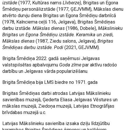
izstāde
(1977, Kultūras nams
Līvberze)
, Brigitas un Egona
Šmēdiņu personālizstāde (1977, ĢEJVMM), Mākslas dienu
atvērto durvju diena Brigitas un Egona Šmēdiņu darbnīcā
(1978, Kalnciema ceļš 116, Jelgava), Brigitas Šmēdiņas
darbu izstāde.
Mākslas dienas
(1986, Dobele),
Mākslinieku
Brigitas un Egona Šmēdiņu izstāde. Keramika un ziedi,
Mākslas dienas
(1987, Ziedu salons, Jelgava),
Brigitas
Šmēdiņas darbu izstāde. Podi
(2021, GEJVMM).
Brigita Šmēdiņa 2022. gadā saņēmusi Jelgavas
valstspilsētas apbalvojumu
Goda zīme
par aktīvu radošo
darbību un Jelgavas vārda popularizēšanu.
Brigita Šmēdiņa bija LMS biedre no 1971. gada
Brigitas Šmēdiņas darbi atrodas Latvijas Mākslinieku
savienības muzejā, Ģederta Eliasa Jelgavas Vēstures un
mākslas muzejā, Ziedoņa muzejā, Latvijas Etnogrāfijas
brīvdabas muzejā u.c.
Latvijas Mākslinieku savienība izsaka dziļu līdzjūtību
keramiķes Brigitas Šmēdiņas ģimenei un kolēģiem.