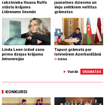
rakstnieka Huana Rulfo
jaunatnes dziesmu un
stāstu krājums
deju svētkiem veltītas
Līdzenums liesmās
grāmatas
Linda Leen izdod savu
Tapusi grāmata par
pirmo dzejas krājumu
latviešiem Azerbaidžānā
Introversijas
©
DIENA
Vairāk
GRĀMATAS
KONKURSI