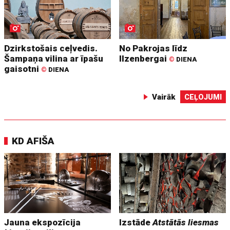
Dzirkstošais ceļvedis.
No Pakrojas līdz
Šampaņa vilina ar īpašu
Ilzenbergai
©
DIENA
gaisotni
©
DIENA
Vairāk
CEĻOJUMI
KD AFIŠA
Jauna ekspozīcija
Izstāde
Atstātās liesmas