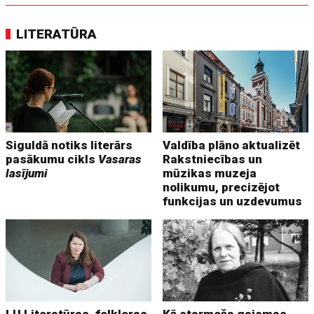
LITERATŪRA
Siguldā notiks literārs
Valdība plāno aktualizēt
pasākumu cikls
Vasaras
Rakstniecības un
lasījumi
mūzikas muzeja
nolikumu, precizējot
funkcijas un uzdevumus
LU Literatūras, folkloras
Kā starmeša gaismas