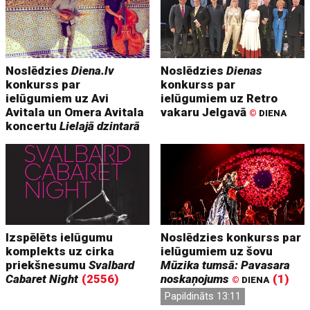
Noslēdzies
Diena.lv
Noslēdzies
Dienas
konkurss par
konkurss par
ielūgumiem uz Avi
ielūgumiem uz Retro
Avitala un Omera Avitala
vakaru Jelgavā
©
DIENA
koncertu
Lielajā dzintarā
Izspēlēts ielūgumu
Noslēdzies konkurss par
komplekts uz cirka
ielūgumiem uz šovu
priekšnesumu
Svalbard
Mūzika tumsā: Pavasara
Cabaret Night
(2556)
noskaņojums
(1)
©
DIENA
Papildināts 13:11