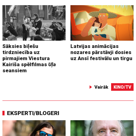
Sāksies biļešu
Latvijas animācijas
tirdzniecība uz
nozares pārstāvji dosies
pirmajiem Viestura
uz Ansī festivālu un tirgu
Kairiša spēlfilmas
Uļa
seansiem
Vairāk
KINO/TV
EKSPERTI/BLOGERI