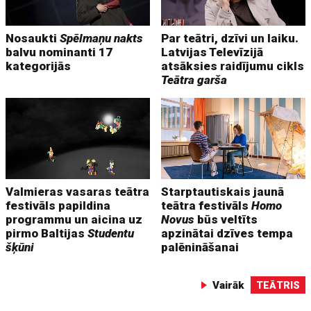
Nosaukti
Spēlmaņu nakts
Par teātri, dzīvi un laiku.
balvu nominanti 17
Latvijas Televīzijā
kategorijās
atsāksies raidījumu cikls
Teātra garša
Valmieras vasaras teātra
Starptautiskais jaunā
festivāls papildina
teātra festivāls
Homo
programmu un aicina uz
Novus
būs veltīts
pirmo Baltijas
Studentu
apzinātai dzīves tempa
šķūni
palēnināšanai
Vairāk
TEĀTRIS