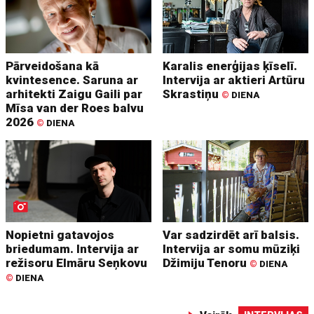
Pārveidošana kā
Karalis enerģijas ķīselī.
kvintesence. Saruna ar
Intervija ar aktieri Artūru
arhitekti Zaigu Gaili par
Skrastiņu
©
DIENA
Mīsa van der Roes balvu
2026
©
DIENA
Nopietni gatavojos
Var sadzirdēt arī balsis.
briedumam. Intervija ar
Intervija ar somu mūziķi
režisoru Elmāru Seņkovu
Džimiju Tenoru
©
DIENA
©
DIENA