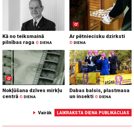
Kā no teiksmainā
Ar pētniecisku dzirksti
pilnības raga
©
DIENA
©
DIENA
Nokļūšana dzīves mirkļu
Dabas balsis, plastmasa
centrā
un insekti
©
DIENA
©
DIENA
Vairāk
LAIKRAKSTA DIENA PUBLIKĀCIJAS