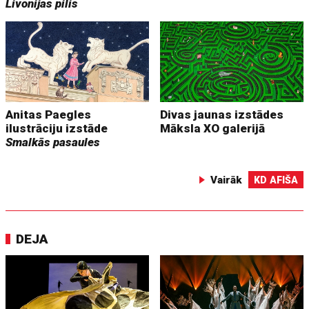
Livonijas pilis
Anitas Paegles
Divas jaunas izstādes
ilustrāciju izstāde
Māksla XO galerijā
Smalkās pasaules
Vairāk
KD AFIŠA
DEJA