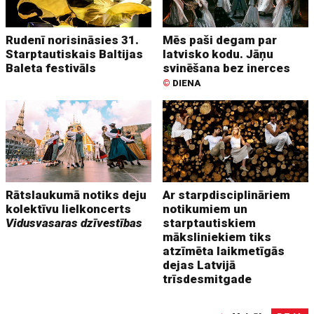
Rudenī norisināsies 31.
Mēs paši degam par
Starptautiskais Baltijas
latvisko kodu. Jāņu
Baleta festivāls
svinēšana bez inerces
©
DIENA
Rātslaukumā notiks deju
Ar starpdisciplināriem
kolektīvu lielkoncerts
notikumiem un
Vidusvasaras dzīvestības
starptautiskiem
māksliniekiem tiks
atzīmēta laikmetīgās
dejas Latvijā
trīsdesmitgade