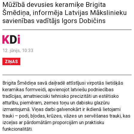
Mūžībā devusies keramiķe Brigita
Šmēdiņa, informēja Latvijas Mākslinieku
savienības vadītājs Igors Dobičins
12. jūnijs, 10:33
ZIŅAS
Brigita Šmēdiņa savā daiļradē attīstījusi virpotās lietišķās
keramikas formveidi, apvienojot latviešu podniecības
tradīcijas, amatnieciski tehnisko precizitāti un estētisko
atturību, piemēram, zemes toņu un dabisku glazūru
izmantojumā. Viņas darbi galvenokārt ir ikdienā lietojami
trauki – podi, bļodas, krūzes, vāzes un servēšanas trauki, kas
izceļas ar pārdomātām proporcijām un praktisku
funkcionalitāti.