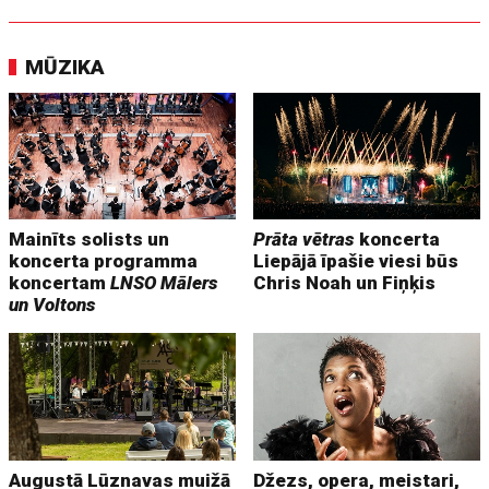
MŪZIKA
Mainīts solists un
Prāta vētras
koncerta
koncerta programma
Liepājā īpašie viesi būs
koncertam
LNSO Mālers
Chris Noah un Fiņķis
un Voltons
Augustā Lūznavas muižā
Džezs, opera, meistari,