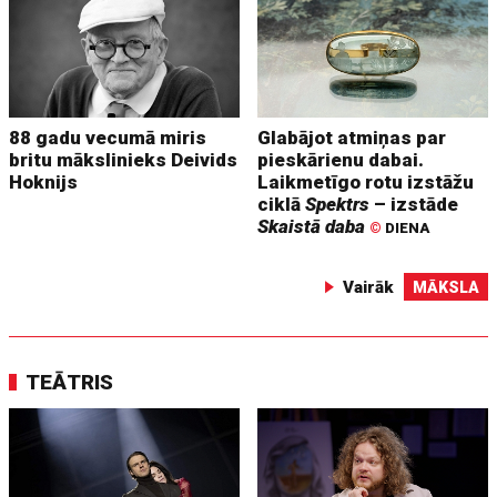
88 gadu vecumā miris
Glabājot atmiņas par
britu mākslinieks Deivids
pieskārienu dabai.
Hoknijs
Laikmetīgo rotu izstāžu
ciklā
Spektrs
– izstāde
Skaistā daba
©
DIENA
Vairāk
MĀKSLA
TEĀTRIS