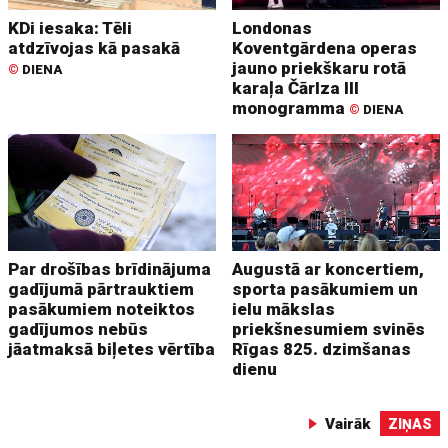
KDi iesaka: Tēli
Londonas
atdzīvojas kā pasakā
Koventgārdena operas
jauno priekškaru rotā
©
DIENA
karaļa Čārlza III
monogramma
©
DIENA
Par drošības brīdinājuma
Augustā ar koncertiem,
gadījumā pārtrauktiem
sporta pasākumiem un
pasākumiem noteiktos
ielu mākslas
gadījumos nebūs
priekšnesumiem svinēs
jāatmaksā biļetes vērtība
Rīgas 825. dzimšanas
dienu
Vairāk
ZIŅAS