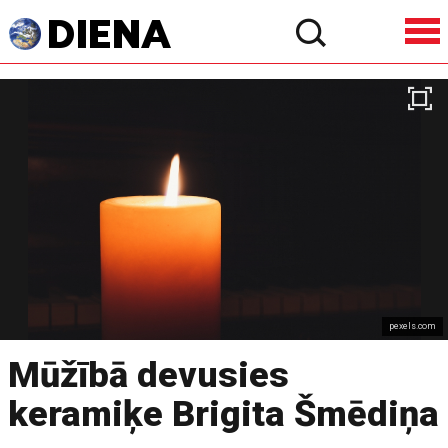
pexels.com
Mūžībā devusies
keramiķe Brigita Šmēdiņa