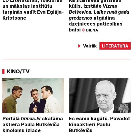
un mākslas institūtu
kūlis. Izstāde
Vizma
turpinās vadīt Eva Eglāja-
Belševica. Laiks runā gadu
Kristsone
gredzenos
atgādina
dzejnieces patiesības
balsi
©
DIENA
Vairāk
LITERATŪRA
KINO/TV
Portālā
filmas.lv
skatāma
Es esmu bagāts. Pavadot
aktiera Paula Butkēviča
kinoaktieri Paulu
kinolomu izlase
Butkēviču