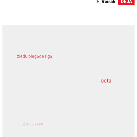
Vairāk
DEJA
ziedu piegāde rīgā
meliorācijas darbi
octa
dziļurbums
kravu apdrošināšana
granulu katli
siltumsūknis