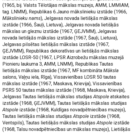
(1965, bij. Valsts Tēlotājas mākslas muzejs, AMM, LMMIAM,
tag. LNMM), Republikas 6.Jauno mākslinieku izstāde (1966,
Mākslinieku nams
), Jelgavas novada lietišķās mākslas
izstāde (1966, Šauļi, Lietuva), Jelgavas novada lietišķās
mākslas un gleznu izstāde (1967, ĢEJVMM), Jelgavas
novada lietišķās mākslas izstāde (1967, Šauļi, Lietuva),
Jelgavas pilsētas lietišķās mākslas izstāde (1967,
ĢEJVMM), Republikas dekoratīvas un lietišķās mākslas
izstāde LOSR-50 (1967, LPSR Aizrobežu mākslas muzejā
Pionieru laukuma 3, AMM, LNMM), Republikas Tautas
lietišķās mākslas izstāde (1967, MF kombināta
Māksla
salons, Vaļņu iela, Rīga), Vissavienības LOSR 50 tautas
mākslas izstāde (1967, Maskava, Krievija), Vissavienības
PSRS 50 tautas mākslas izstāde (1968, Maskava, Krievija),
Jelgavas Tautas lietišķās mākslas studijas
Atspole
atskaites
izstāde (1968, ĢEJVMM), Tautas lietišķās mākslas studijas
Atspole
izstāde (1968, Kuldīgas novadpētniecības muzejs),
Tautas lietišķās mākslas studijas
Atspole
izstāde (1968,
Ventspils), Tautas lietišķās mākslas studijas
Atspole
izstāde
(1968, Talsu novadpētniecības un mākslas muzejs), Lietišķās