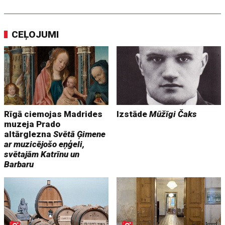
CEĻOJUMI
Rīgā ciemojas Madrides
Izstāde
Mūžīgi Čaks
muzeja Prado
altārglezna
Svētā Ģimene
ar muzicējošo eņģeli,
svētajām Katrīnu un
Barbaru