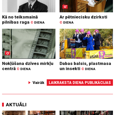
Kā no teiksmainā
Ar pētniecisku dzirksti
pilnības raga
©
DIENA
©
DIENA
Nokļūšana dzīves mirkļu
Dabas balsis, plastmasa
centrā
un insekti
©
DIENA
©
DIENA
Vairāk
LAIKRAKSTA DIENA PUBLIKĀCIJAS
AKTUĀLI