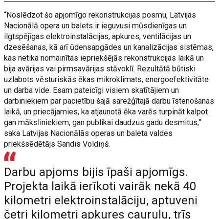
“Noslēdzot šo apjomīgo rekonstrukcijas posmu, Latvijas
Nacionālā opera un balets ir ieguvusi mūsdienīgas un
ilgtspējīgas elektroinstalācijas, apkures, ventilācijas un
dzesēšanas, kā arī ūdensapgādes un kanalizācijas sistēmas,
kas netika nomainītas iepriekšējās rekonstrukcijas laikā un
bija avārijas vai pirmsavārijas stāvoklī. Rezultātā būtiski
uzlabots vēsturiskās ēkas mikroklimats, energoefektivitāte
un darba vide. Esam pateicīgi visiem skatītājiem un
darbiniekiem par pacietību šajā sarežģītajā darbu īstenošanas
laikā, un priecājamies, ka atjaunotā ēka varēs turpināt kalpot
gan māksliniekiem, gan publikai daudzus gadu desmitus,”
saka Latvijas Nacionālās operas un baleta valdes
priekšsēdētājs Sandis Voldiņš.
Darbu apjoms bijis īpaši apjomīgs.
Projekta laikā ierīkoti vairāk nekā 40
kilometri elektroinstalāciju, aptuveni
četri kilometri apkures cauruļu, trīs