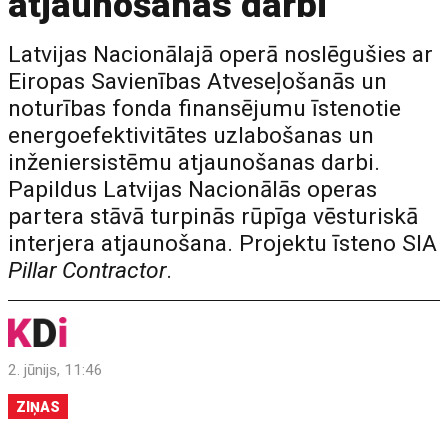
atjaunošanas darbi
Latvijas Nacionālajā operā noslēgušies ar
Eiropas Savienības Atveseļošanās un
noturības fonda finansējumu īstenotie
energoefektivitātes uzlabošanas un
inženiersistēmu atjaunošanas darbi.
Papildus Latvijas Nacionālās operas
partera stāvā turpinās rūpīga vēsturiskā
interjera atjaunošana. Projektu īsteno SIA
Pillar Contractor
.
2. jūnijs, 11:46
ZIŅAS