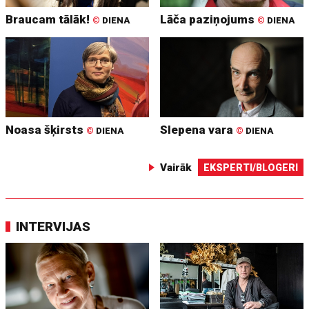
Braucam tālāk!
Lāča paziņojums
©
DIENA
©
DIENA
Noasa šķirsts
Slepena vara
©
DIENA
©
DIENA
Vairāk
EKSPERTI/BLOGERI
INTERVIJAS