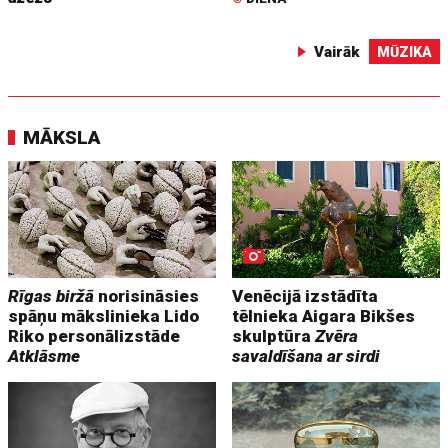
Vairāk
MŪZIKA
MĀKSLA
Rīgas biržā
norisināsies
Venēcijā izstādīta
spāņu mākslinieka Lido
tēlnieka Aigara Bikšes
Riko personālizstāde
skulptūra
Zvēra
Atklāsme
savaldīšana ar sirdi