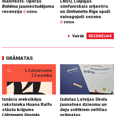
manifests. Operas
LNSO, Liepājas
Bohēma
jauniestudējuma
simfoniskais orķestris
recenzija
un
Sinfonietta Rīga
spoži
©
DIENA
vainagojuši sezonu
©
DIENA
Vairāk
RECENZIJAS
GRĀMATAS
Iznācis meksikāņu
Izdotas Latvijas Skolu
rakstnieka Huana Rulfo
jaunatnes dziesmu un
stāstu krājums
deju svētkiem veltītas
Līdzenums liesmās
grāmatas