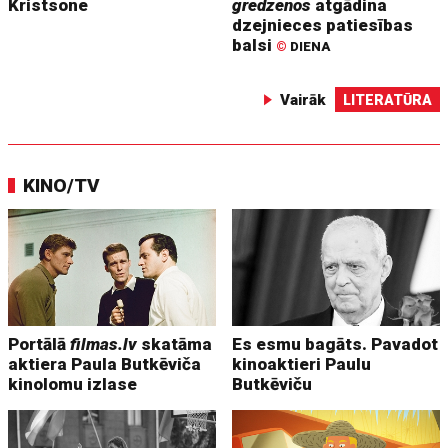
Kristsone
gredzenos
atgādina
dzejnieces patiesības
balsi
©
DIENA
Vairāk
LITERATŪRA
KINO/TV
Portālā
filmas.lv
skatāma
Es esmu bagāts. Pavadot
aktiera Paula Butkēviča
kinoaktieri Paulu
kinolomu izlase
Butkēviču