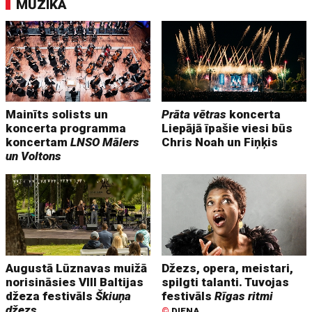
MŪZIKA
Mainīts solists un
Prāta vētras
koncerta
koncerta programma
Liepājā īpašie viesi būs
koncertam
LNSO Mālers
Chris Noah un Fiņķis
un Voltons
Augustā Lūznavas muižā
Džezs, opera, meistari,
norisināsies VIII Baltijas
spilgti talanti. Tuvojas
džeza festivāls
Škiuņa
festivāls
Rīgas ritmi
džezs
©
DIENA