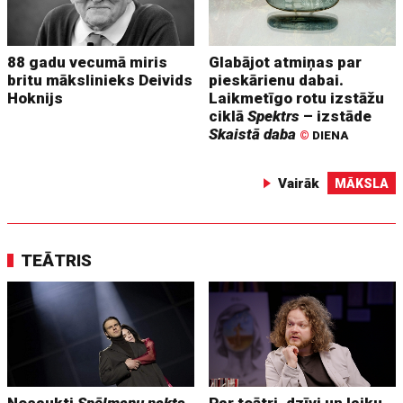
88 gadu vecumā miris
Glabājot atmiņas par
britu mākslinieks Deivids
pieskārienu dabai.
Hoknijs
Laikmetīgo rotu izstāžu
ciklā
Spektrs
– izstāde
Skaistā daba
©
DIENA
Vairāk
MĀKSLA
TEĀTRIS