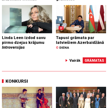
Linda Leen izdod savu
Tapusi grāmata par
pirmo dzejas krājumu
latviešiem Azerbaidžānā
Introversijas
©
DIENA
Vairāk
GRĀMATAS
KONKURSI