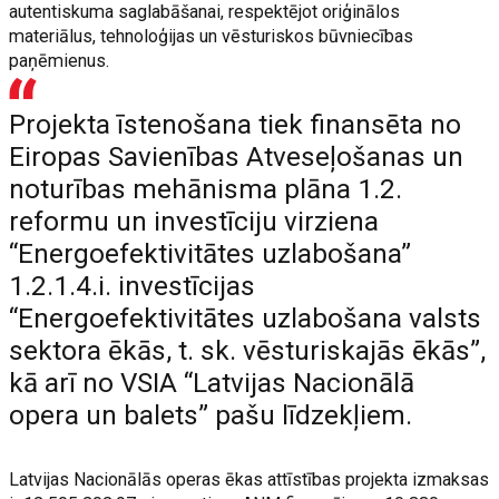
autentiskuma saglabāšanai, respektējot oriģinālos
materiālus, tehnoloģijas un vēsturiskos būvniecības
paņēmienus.
Projekta īstenošana tiek finansēta no
Eiropas Savienības Atveseļošanas un
noturības mehānisma plāna 1.2.
reformu un investīciju virziena
“Energoefektivitātes uzlabošana”
1.2.1.4.i. investīcijas
“Energoefektivitātes uzlabošana valsts
sektora ēkās, t. sk. vēsturiskajās ēkās”,
kā arī no VSIA “Latvijas Nacionālā
opera un balets” pašu līdzekļiem.
Latvijas Nacionālās operas ēkas attīstības projekta izmaksas