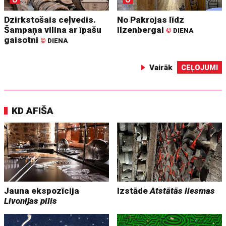
Dzirkstošais ceļvedis.
No Pakrojas līdz
Šampaņa vilina ar īpašu
Ilzenbergai
©
DIENA
gaisotni
©
DIENA
Vairāk
CEĻOJUMI
KD AFIŠA
Jauna ekspozīcija
Izstāde
Atstātās liesmas
Livonijas pilis