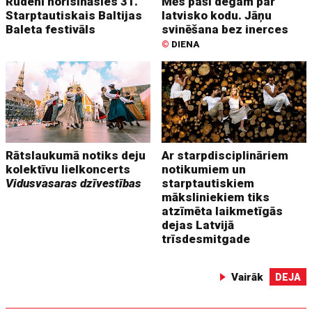
Rudenī norisināsies 31.
Mēs paši degam par
Starptautiskais Baltijas
latvisko kodu. Jāņu
Baleta festivāls
svinēšana bez inerces
©
DIENA
Rātslaukumā notiks deju
Ar starpdisciplināriem
kolektīvu lielkoncerts
notikumiem un
Vidusvasaras dzīvestības
starptautiskiem
māksliniekiem tiks
atzīmēta laikmetīgās
dejas Latvijā
trīsdesmitgade
Vairāk
DEJA