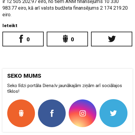
ir 12 505 202.97 eiro, no tiem ANM finansējums 10 330
983.77 eiro, kā arī valsts budžeta finansējums 2 174 219.20
eiro.
Ieteikt
0
0
SEKO MUMS
Seko līdzi portāla Diena.lv jaunākajām ziņām arī sociālajos
tīklos!