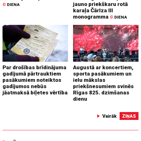
jauno priekškaru rotā
©
DIENA
karaļa Čārlza III
monogramma
©
DIENA
Par drošības brīdinājuma
Augustā ar koncertiem,
gadījumā pārtrauktiem
sporta pasākumiem un
pasākumiem noteiktos
ielu mākslas
gadījumos nebūs
priekšnesumiem svinēs
jāatmaksā biļetes vērtība
Rīgas 825. dzimšanas
dienu
Vairāk
ZIŅAS