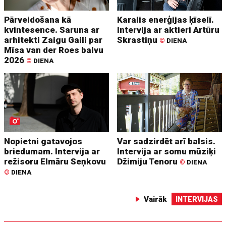
Pārveidošana kā
Karalis enerģijas ķīselī.
kvintesence. Saruna ar
Intervija ar aktieri Artūru
arhitekti Zaigu Gaili par
Skrastiņu
©
DIENA
Mīsa van der Roes balvu
2026
©
DIENA
Nopietni gatavojos
Var sadzirdēt arī balsis.
briedumam. Intervija ar
Intervija ar somu mūziķi
režisoru Elmāru Seņkovu
Džimiju Tenoru
©
DIENA
©
DIENA
Vairāk
INTERVIJAS