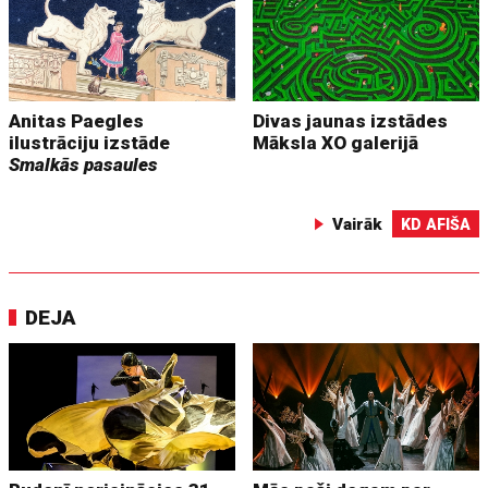
Anitas Paegles
Divas jaunas izstādes
ilustrāciju izstāde
Māksla XO galerijā
Smalkās pasaules
Vairāk
KD AFIŠA
DEJA