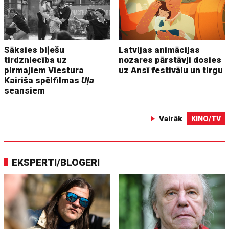
Sāksies biļešu
Latvijas animācijas
tirdzniecība uz
nozares pārstāvji dosies
pirmajiem Viestura
uz Ansī festivālu un tirgu
Kairiša spēlfilmas
Uļa
seansiem
Vairāk
KINO/TV
EKSPERTI/BLOGERI