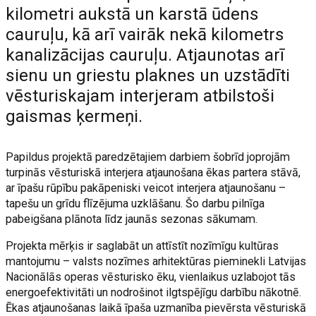
kilometri aukstā un karstā ūdens
cauruļu, kā arī vairāk nekā kilometrs
kanalizācijas cauruļu. Atjaunotas arī
sienu un griestu plaknes un uzstādīti
vēsturiskajam interjeram atbilstoši
gaismas ķermeņi.
Papildus projektā paredzētajiem darbiem šobrīd joprojām
turpinās vēsturiskā interjera atjaunošana ēkas partera stāvā,
ar īpašu rūpību pakāpeniski veicot interjera atjaunošanu –
tapešu un grīdu flīzējuma uzklāšanu. Šo darbu pilnīga
pabeigšana plānota līdz jaunās sezonas sākumam.
Projekta mērķis ir saglabāt un attīstīt nozīmīgu kultūras
mantojumu – valsts nozīmes arhitektūras pieminekli Latvijas
Nacionālās operas vēsturisko ēku, vienlaikus uzlabojot tās
energoefektivitāti un nodrošinot ilgtspējīgu darbību nākotnē.
Ēkas atjaunošanas laikā īpaša uzmanība pievērsta vēsturiskā