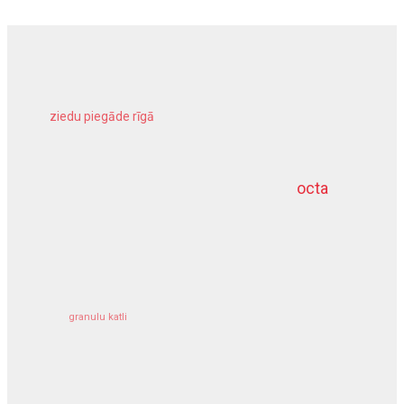
ziedu piegāde rīgā
meliorācijas darbi
octa
dziļurbums
kravu apdrošināšana
granulu katli
siltumsūknis