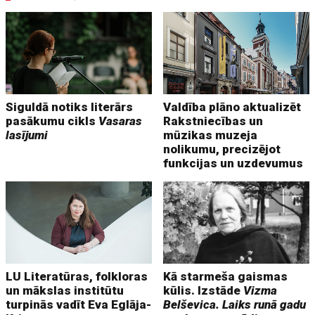
Siguldā notiks literārs
Valdība plāno aktualizēt
pasākumu cikls
Vasaras
Rakstniecības un
lasījumi
mūzikas muzeja
nolikumu, precizējot
funkcijas un uzdevumus
LU Literatūras, folkloras
Kā starmeša gaismas
un mākslas institūtu
kūlis. Izstāde
Vizma
turpinās vadīt Eva Eglāja-
Belševica. Laiks runā gadu