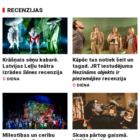
RECENZIJAS
Krāšņais sēņu kabarē.
Kāpēc tas notiek šeit un
Latvijas Leļļu teātra
tagad. JRT iestudējuma
izrādes
Sēnes
recenzija
Nezināms objekts ir
piezemējies
recenzija
©
DIENA
©
DIENA
Mīlestības un cerību
Skaņa pārtop gaismā.