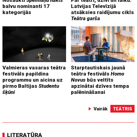
Nosaukti
Spēlmaņu nakts
Par teātri, dzīvi un laiku.
balvu nominanti 17
Latvijas Televīzijā
kategorijās
atsāksies raidījumu cikls
Teātra garša
Valmieras vasaras teātra
Starptautiskais jaunā
festivāls papildina
teātra festivāls
Homo
programmu un aicina uz
Novus
būs veltīts
pirmo Baltijas
Studentu
apzinātai dzīves tempa
šķūni
palēnināšanai
Vairāk
TEĀTRIS
LITERATŪRA