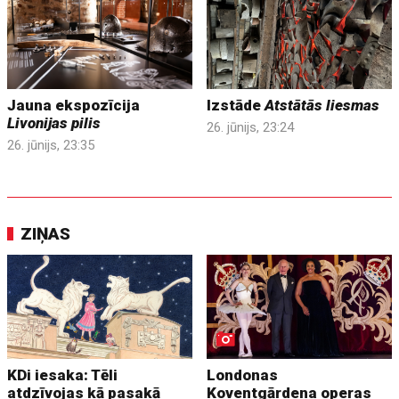
Jauna ekspozīcija
Izstāde
Atstātās liesmas
Livonijas pilis
26. jūnijs, 23:24
26. jūnijs, 23:35
ZIŅAS
KDi iesaka: Tēli
Londonas
atdzīvojas kā pasakā
Koventgārdena operas