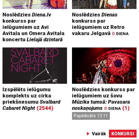
Noslēdzies
Diena.lv
Noslēdzies
Dienas
konkurss par
konkurss par
ielūgumiem uz Avi
ielūgumiem uz Retro
Avitala un Omera Avitala
vakaru Jelgavā
©
DIENA
koncertu
Lielajā dzintarā
Izspēlēts ielūgumu
Noslēdzies konkurss par
komplekts uz cirka
ielūgumiem uz šovu
priekšnesumu
Svalbard
Mūzika tumsā: Pavasara
Cabaret Night
(2544)
noskaņojums
(1)
©
DIENA
Papildināts 13:11
Vairāk
KONKURSI