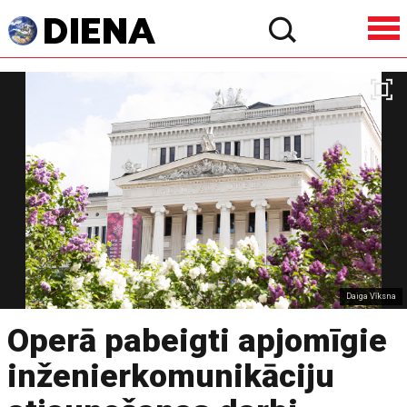
Daiga Vīksna
Operā pabeigti apjomīgie
inženierkomunikāciju