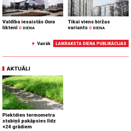
Valdība iesaistās
Gora
Tikai viens biržas
liktenī
variants
©
DIENA
©
DIENA
Vairāk
LAIKRAKSTA DIENA PUBLIKĀCIJAS
AKTUĀLI
Piektdien termometra
stabiņš pakāpsies līdz
+24 grādiem