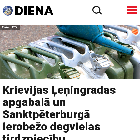
Foto
: LETA
Krievijas Ļeņingradas
apgabalā un
Sanktpēterburgā
ierobežo degvielas
tirdzniecību