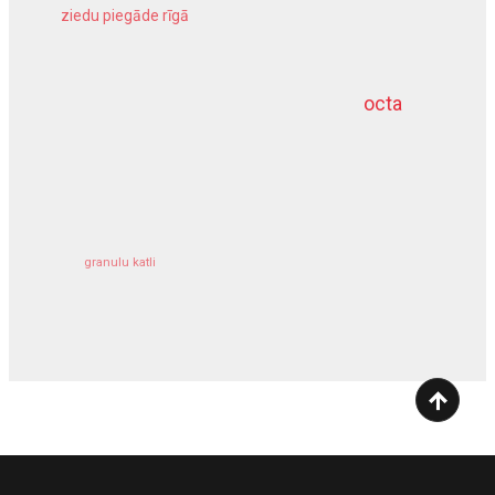
ziedu piegāde rīgā
meliorācijas darbi
octa
dziļurbums
kravu apdrošināšana
granulu katli
siltumsūknis