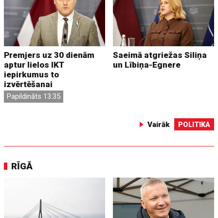
Premjers uz 30 dienām
Saeimā atgriežas Siliņa
aptur lielos IKT
un Lībiņa-Egnere
iepirkumus to
izvērtēšanai
Papildināts 13:35
Vairāk
POLITIKA
RĪGĀ