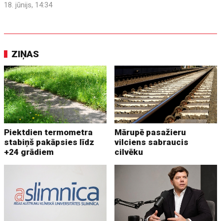
18. jūnijs, 14:34
ZIŅAS
Piektdien termometra
Mārupē pasažieru
stabiņš pakāpsies līdz
vilciens sabraucis
+24 grādiem
cilvēku