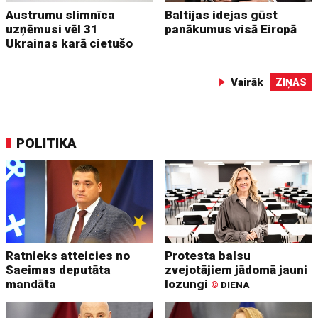
Austrumu slimnīca
Baltijas idejas gūst
uzņēmusi vēl 31
panākumus visā Eiropā
Ukrainas karā cietušo
Vairāk
ZIŅAS
POLITIKA
Ratnieks atteicies no
Protesta balsu
Saeimas deputāta
zvejotājiem jādomā jauni
mandāta
lozungi
©
DIENA