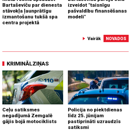
Bartaševiču par dienesta
izveidot "taisnīgu
stāvokļa ļaunprātīgu
pašvaldību finansēšanas
izmantošanu tukšā spa
modeli"
centra projektā
Vairāk
NOVADOS
KRIMINĀLZIŅAS
Ceļu satiksmes
Policija no piektdienas
negadījumā Zemgalē
līdz 25. jūnijam
gājis bojā motociklists
pastiprināti uzraudzīs
satiksmi