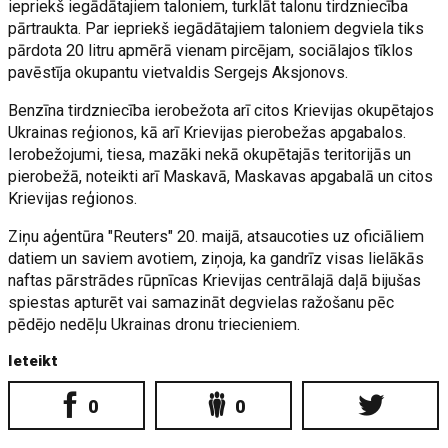
iepriekš iegādātajiem taloniem, turklāt talonu tirdzniecība
pārtraukta. Par iepriekš iegādātajiem taloniem degviela tiks
pārdota 20 litru apmērā vienam pircējam, sociālajos tīklos
pavēstīja okupantu vietvaldis Sergejs Aksjonovs.
Benzīna tirdzniecība ierobežota arī citos Krievijas okupētajos
Ukrainas reģionos, kā arī Krievijas pierobežas apgabalos.
Ierobežojumi, tiesa, mazāki nekā okupētajās teritorijās un
pierobežā, noteikti arī Maskavā, Maskavas apgabalā un citos
Krievijas reģionos.
Ziņu aģentūra "Reuters" 20. maijā, atsaucoties uz oficiāliem
datiem un saviem avotiem, ziņoja, ka gandrīz visas lielākās
naftas pārstrādes rūpnīcas Krievijas centrālajā daļā bijušas
spiestas apturēt vai samazināt degvielas ražošanu pēc
pēdējo nedēļu Ukrainas dronu triecieniem.
Ieteikt
0
0