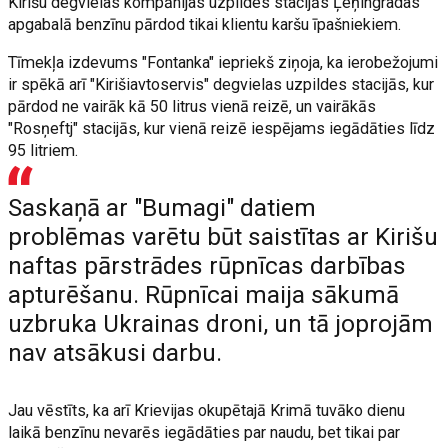
Kirišu degvielas kompānijas uzpildes stacijās Ļeņingradas
apgabalā benzīnu pārdod tikai klientu karšu īpašniekiem.
Tīmekļa izdevums "Fontanka" iepriekš ziņoja, ka ierobežojumi
ir spēkā arī "Kirišiavtoservis" degvielas uzpildes stacijās, kur
pārdod ne vairāk kā 50 litrus vienā reizē, un vairākās
"Rosņeftj" stacijās, kur vienā reizē iespējams iegādāties līdz
95 litriem.
Saskaņā ar "Bumagi" datiem
problēmas varētu būt saistītas ar Kirišu
naftas pārstrādes rūpnīcas darbības
apturēšanu. Rūpnīcai maija sākumā
uzbruka Ukrainas droni, un tā joprojām
nav atsākusi darbu.
Jau vēstīts, ka arī Krievijas okupētajā Krimā tuvāko dienu
laikā benzīnu nevarēs iegādāties par naudu, bet tikai par