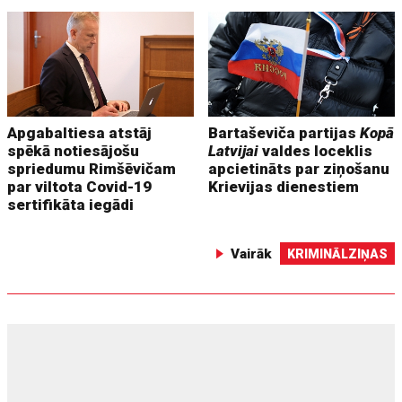
Apgabaltiesa atstāj
Bartaševiča partijas
Kopā
spēkā notiesājošu
Latvijai
valdes loceklis
spriedumu Rimšēvičam
apcietināts par ziņošanu
par viltota Covid-19
Krievijas dienestiem
sertifikāta iegādi
Vairāk
KRIMINĀLZIŅAS