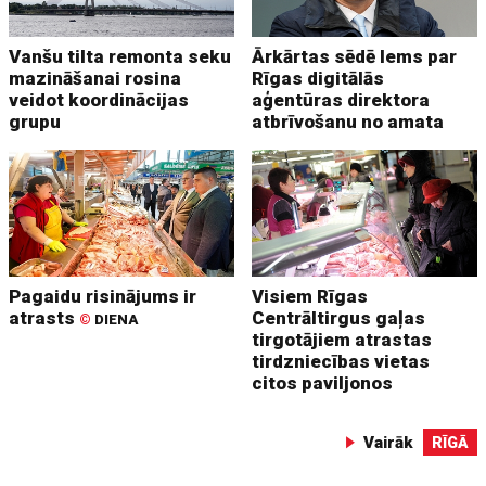
Vanšu tilta remonta seku
Ārkārtas sēdē lems par
mazināšanai rosina
Rīgas digitālās
veidot koordinācijas
aģentūras direktora
grupu
atbrīvošanu no amata
Pagaidu risinājums ir
Visiem Rīgas
atrasts
Centrāltirgus gaļas
©
DIENA
tirgotājiem atrastas
tirdzniecības vietas
citos paviljonos
Vairāk
RĪGĀ