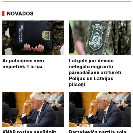
NOVADOS
Ar pulciņiem vien
Latgalē par deviņu
nepietiek
nelegālo migrantu
©
DIENA
pārvadāšanu aizturēti
Polijas un Latvijas
pilsoņi
KNAB rosina apsūdzēt
Bartaševiča partija sola