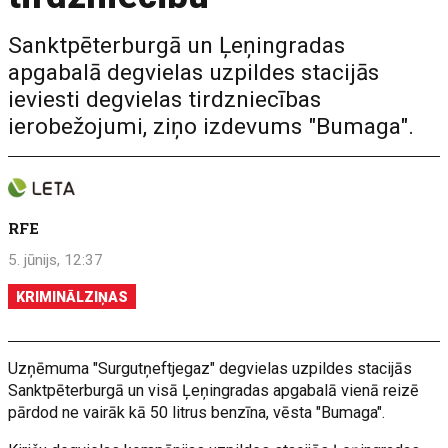
Sanktpēterburgā un Ļeņingradas
apgabalā degvielas uzpildes stacijās
ieviesti degvielas tirdzniecības
ierobežojumi, ziņo izdevums "Bumaga".
RFE
5. jūnijs, 12:37
KRIMINĀLZIŅAS
Uzņēmuma "Surgutņeftjegaz" degvielas uzpildes stacijās
Sanktpēterburgā un visā Ļeņingradas apgabalā vienā reizē
pārdod ne vairāk kā 50 litrus benzīna, vēsta "Bumaga".