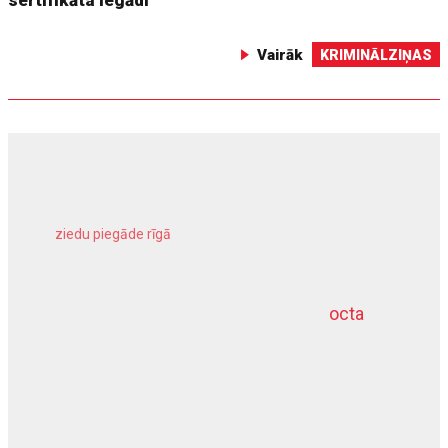
Vairāk
KRIMINĀLZIŅAS
ziedu piegāde rīgā
meliorācijas darbi
octa
dziļurbums
kravu apdrošināšana