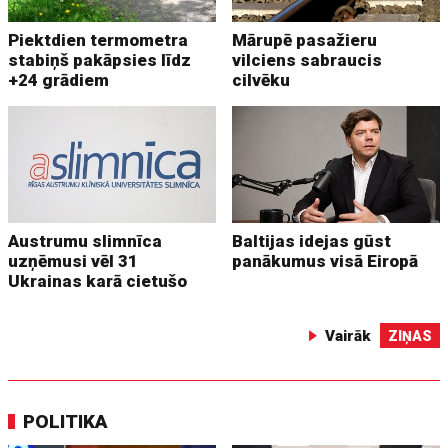
Piektdien termometra
Mārupē pasažieru
stabiņš pakāpsies līdz
vilciens sabraucis
+24 grādiem
cilvēku
Austrumu slimnīca
Baltijas idejas gūst
uzņēmusi vēl 31
panākumus visā Eiropā
Ukrainas karā cietušo
Vairāk
ZIŅAS
POLITIKA