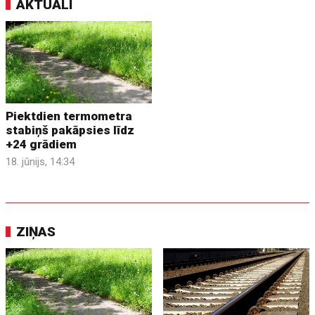
AKTUĀLI
Piektdien termometra
stabiņš pakāpsies līdz
+24 grādiem
18. jūnijs, 14:34
ZIŅAS