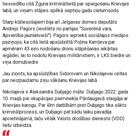
tiesvedību citā Žguna krimināllietā par spiegošanu Krievijas
labā, un viņam stājies spēkā septiņu gadu cietumsods.
Starp klātesošajiem bija arī Jelgavas domes deputāts
Andrejs Pagors (ievēlēts no partijas "Suverēnā vara,
Apvienība jaunlatvieši"). Pagors iepriekš sociālajos medijos
paziņojis, ka citā lietā apsūdzētā Poļina Kamļeva par
apmēram 43 eiro nodošanu dronu slāpēšanas iekārtas
iegādei, lai to nodotu Krievijas militāristiem, ir LKS biedre un
viņa domubiedre.
Jau ziņots, ka apsūdzības Sidorovam un Nikolajevai celtas
par neizpaužamu ziņu vākšanu Krievijas labā.
Nikolajeva ir Aleksandra Dubjago māte. Dubjago 2022. gada
10. maijā pie okupācijas pieminekļa Pārdaugavā staigāja ar
Krievijas karogu. Par šīm darbībām pret Dubjago tika sākts
kriminālprocess, un Dubjago pat kādu laiku pavadīja
apcietinājumā, taču vēlāk Valsts drošības dienests (VDD)
lietu izbeidza.