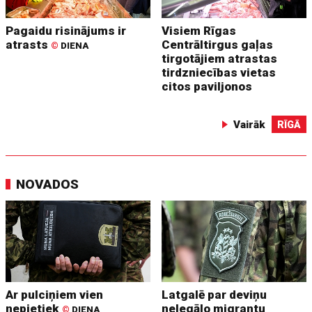
Pagaidu risinājums ir
Visiem Rīgas
atrasts
Centrāltirgus gaļas
©
DIENA
tirgotājiem atrastas
tirdzniecības vietas
citos paviljonos
Vairāk
RĪGĀ
NOVADOS
Ar pulciņiem vien
Latgalē par deviņu
nepietiek
nelegālo migrantu
©
DIENA