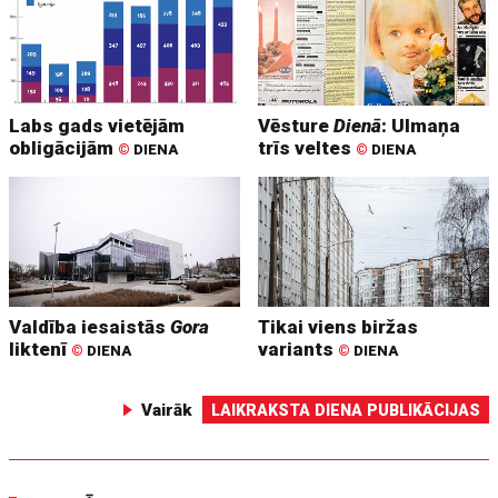
Labs gads vietējām
Vēsture
Dienā
: Ulmaņa
obligācijām
trīs veltes
©
DIENA
©
DIENA
Valdība iesaistās
Gora
Tikai viens biržas
liktenī
variants
©
DIENA
©
DIENA
Vairāk
LAIKRAKSTA DIENA PUBLIKĀCIJAS