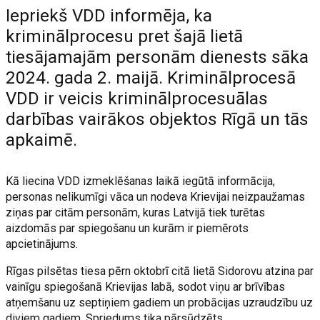
Iepriekš VDD informēja, ka
kriminālprocesu pret šajā lietā
tiesājamajām personām dienests sāka
2024. gada 2. maijā. Kriminālprocesā
VDD ir veicis kriminālprocesuālas
darbības vairākos objektos Rīgā un tās
apkaimē.
Kā liecina VDD izmeklēšanas laikā iegūtā informācija,
personas nelikumīgi vāca un nodeva Krievijai neizpaužamas
ziņas par citām personām, kuras Latvijā tiek turētas
aizdomās par spiegošanu un kurām ir piemērots
apcietinājums.
Rīgas pilsētas tiesa pērn oktobrī citā lietā Sidorovu atzina par
vainīgu spiegošanā Krievijas labā, sodot viņu ar brīvības
atņemšanu uz septiņiem gadiem un probācijas uzraudzību uz
diviem gadiem. Spriedums tika pārsūdzēts.