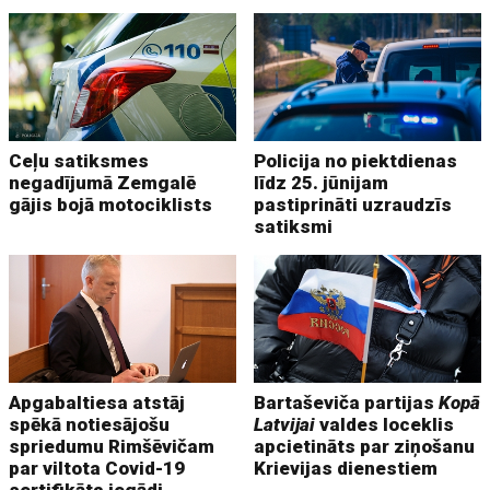
Ceļu satiksmes
Policija no piektdienas
negadījumā Zemgalē
līdz 25. jūnijam
gājis bojā motociklists
pastiprināti uzraudzīs
satiksmi
Apgabaltiesa atstāj
Bartaševiča partijas
Kopā
spēkā notiesājošu
Latvijai
valdes loceklis
spriedumu Rimšēvičam
apcietināts par ziņošanu
par viltota Covid-19
Krievijas dienestiem
sertifikāta iegādi