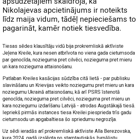
apsūdzētajiem skaidroja, ka
Nikolajevas apcietinājums ir noteikts
līdz maija vidum, tādēļ nepieciešams to
pagarināt, kamēr notiek tiesvedība.
Tiesas sēdes klausītāju vidū bija prokremliskā aktīviste
Jeļena Kreile, kura nesen atbrīvota no viena gada cietumsoda
par genocīda, nozieguma pret cilvēci, nozieguma pret mieru
un kara nozieguma attaisnošanu.
Patlaban Kreiles kasācijas sūdzība citā lietā - par publisku
slavināšanu un Krievijas veikto noziegumu pret mieru un kara
noziegumu Ukrainā attaisnošanu, kā arī PSRS īstenotā
genocīda, nozieguma pret cilvēci, nozieguma pret mieru un
kara noziegumu izdarīšanu Latvijā - atrodas Augstākajā tiesā.
Iepriekš pirmās instances tiesa Kreilei piesprieda trīs gadu
cietumsodu un apgabaltiesa šo spriedumu negrozīja.
Uz sēdi ieradās arī prokremliskā aktīviste Alla Berezovska,
kura 2024. gadā izslēgta no starptautiskās žurnālistu