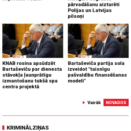
pārvadāšanu aizturēti
Polijas un Latvijas
pilsoņi
KNAB rosina apsūdzēt
Bartaševiča partija sola
Bartaševiču par dienesta
izveidot "taisnīgu
stāvokļa ļaunprātīgu
pašvaldību finansēšanas
izmantošanu tukšā spa
modeli"
centra projektā
Vairāk
NOVADOS
KRIMINĀLZIŅAS