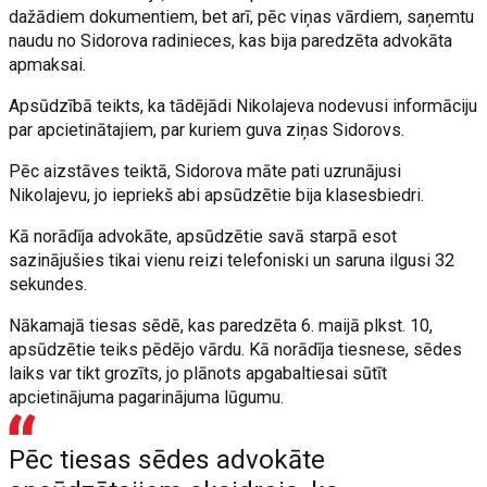
dažādiem dokumentiem, bet arī, pēc viņas vārdiem, saņemtu
naudu no Sidorova radinieces, kas bija paredzēta advokāta
apmaksai.
Apsūdzībā teikts, ka tādējādi Nikolajeva nodevusi informāciju
par apcietinātajiem, par kuriem guva ziņas Sidorovs.
Pēc aizstāves teiktā, Sidorova māte pati uzrunājusi
Nikolajevu, jo iepriekš abi apsūdzētie bija klasesbiedri.
Kā norādīja advokāte, apsūdzētie savā starpā esot
sazinājušies tikai vienu reizi telefoniski un saruna ilgusi 32
sekundes.
Nākamajā tiesas sēdē, kas paredzēta 6. maijā plkst. 10,
apsūdzētie teiks pēdējo vārdu. Kā norādīja tiesnese, sēdes
laiks var tikt grozīts, jo plānots apgabaltiesai sūtīt
apcietinājuma pagarinājuma lūgumu.
Pēc tiesas sēdes advokāte