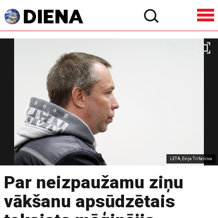
LETA, Evija Trifanova
Par neizpaužamu ziņu
vākšanu apsūdzētais