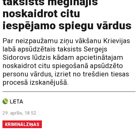
taksists mēģinājis
noskaidrot citu
iespējamo spiegu vārdus
Par neizpaužamu ziņu vākšanu Krievijas
labā apsūdzētais taksists Sergejs
Sidorovs lūdzis kādam apcietinātajam
noskaidrot citu spiegošanā apsūdzēto
personu vārdus, izriet no trešdien tiesas
procesā izskanējušā.
29. aprīlis, 18:52
KRIMINĀLZIŅAS