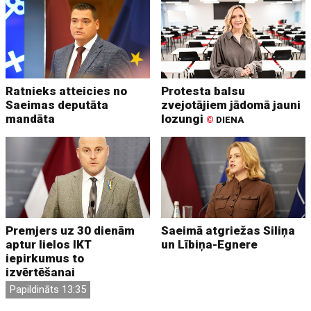
Ratnieks atteicies no
Protesta balsu
Saeimas deputāta
zvejotājiem jādomā jauni
mandāta
lozungi
©
DIENA
Premjers uz 30 dienām
Saeimā atgriežas Siliņa
aptur lielos IKT
un Lībiņa-Egnere
iepirkumus to
izvērtēšanai
Papildināts 13:35