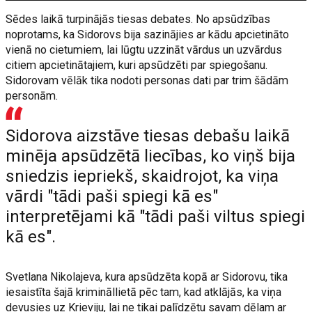
Sēdes laikā turpinājās tiesas debates. No apsūdzības
noprotams, ka Sidorovs bija sazinājies ar kādu apcietināto
vienā no cietumiem, lai lūgtu uzzināt vārdus un uzvārdus
citiem apcietinātajiem, kuri apsūdzēti par spiegošanu.
Sidorovam vēlāk tika nodoti personas dati par trim šādām
personām.
Sidorova aizstāve tiesas debašu laikā
minēja apsūdzētā liecības, ko viņš bija
sniedzis iepriekš, skaidrojot, ka viņa
vārdi "tādi paši spiegi kā es"
interpretējami kā "tādi paši viltus spiegi
kā es".
Svetlana Nikolajeva, kura apsūdzēta kopā ar Sidorovu, tika
iesaistīta šajā krimināllietā pēc tam, kad atklājās, ka viņa
devusies uz Krieviju, lai ne tikai palīdzētu savam dēlam ar