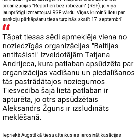
organizācijas "Reportieri bez robežām" (RSF), jo viņa
ļaunprātīgi izmantojusi RSF vārdu. Viņas krimināllietu par
sankciju pārkāpšanu tiesa turpinās skatīt 17. septembrī.
Tāpat tiesas sēdi apmeklēja viena no
noziedzīgās organizācijas "Baltijas
antifašisti" izveidotājām Tatjana
Andrijeca, kura patlaban apsūdzēta par
organizācijas vadīšanu un piedalīšanos
tās pastrādātajos noziegumos.
Tiesvedība šajā lietā patlaban ir
apturēta, jo otrs apsūdzētais
Aleksandrs Žguns ir izsludināts
meklēšanā.
Iepriekš Augstākā tiesa atteikusies ierosināt kasācijas