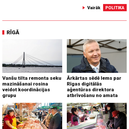
Vairāk
POLITIKA
RĪGĀ
Vanšu tilta remonta seku
Ārkārtas sēdē lems par
mazināšanai rosina
Rīgas digitālās
veidot koordinācijas
aģentūras direktora
grupu
atbrīvošanu no amata