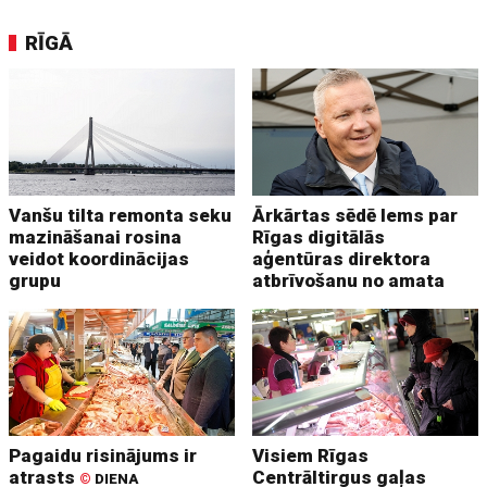
RĪGĀ
Vanšu tilta remonta seku
Ārkārtas sēdē lems par
mazināšanai rosina
Rīgas digitālās
veidot koordinācijas
aģentūras direktora
grupu
atbrīvošanu no amata
Pagaidu risinājums ir
Visiem Rīgas
atrasts
Centrāltirgus gaļas
©
DIENA