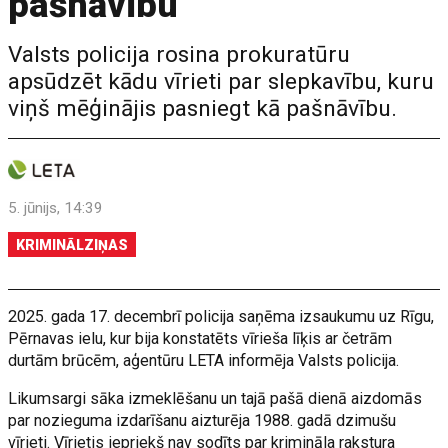
pašnāvību
Valsts policija rosina prokuratūru
apsūdzēt kādu vīrieti par slepkavību, kuru
viņš mēģinājis pasniegt kā pašnāvību.
5. jūnijs, 14:39
KRIMINĀLZIŅAS
2025. gada 17. decembrī policija saņēma izsaukumu uz Rīgu,
Pērnavas ielu, kur bija konstatēts vīrieša līķis ar četrām
durtām brūcēm, aģentūru LETA informēja Valsts policija.
Likumsargi sāka izmeklēšanu un tajā pašā dienā aizdomās
par nozieguma izdarīšanu aizturēja 1988. gadā dzimušu
vīrieti. Vīrietis iepriekš nav sodīts par krimināla rakstura