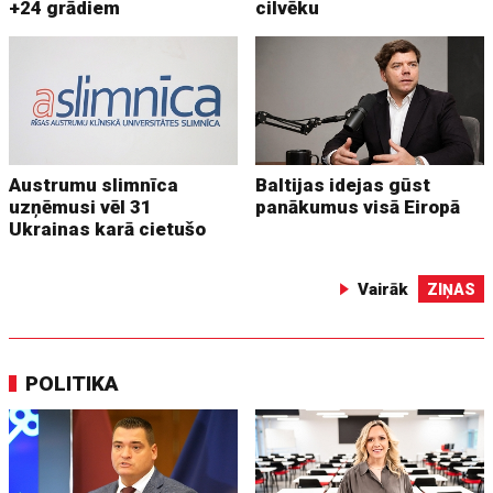
+24 grādiem
cilvēku
Austrumu slimnīca
Baltijas idejas gūst
uzņēmusi vēl 31
panākumus visā Eiropā
Ukrainas karā cietušo
Vairāk
ZIŅAS
POLITIKA