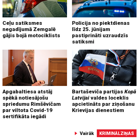
Ceļu satiksmes
Policija no piektdienas
negadījumā Zemgalē
līdz 25. jūnijam
gājis bojā motociklists
pastiprināti uzraudzīs
satiksmi
Apgabaltiesa atstāj
Bartaševiča partijas
Kopā
spēkā notiesājošu
Latvijai
valdes loceklis
spriedumu Rimšēvičam
apcietināts par ziņošanu
par viltota Covid-19
Krievijas dienestiem
sertifikāta iegādi
Vairāk
KRIMINĀLZIŅAS