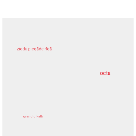
ziedu piegāde rīgā
meliorācijas darbi
octa
dziļurbums
kravu apdrošināšana
granulu katli
siltumsūknis