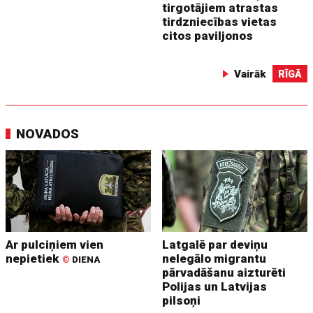
tirgotājiem atrastas
tirdzniecības vietas
citos paviljonos
Vairāk
RĪGĀ
NOVADOS
Ar pulciņiem vien
Latgalē par deviņu
nepietiek
nelegālo migrantu
©
DIENA
pārvadāšanu aizturēti
Polijas un Latvijas
pilsoņi