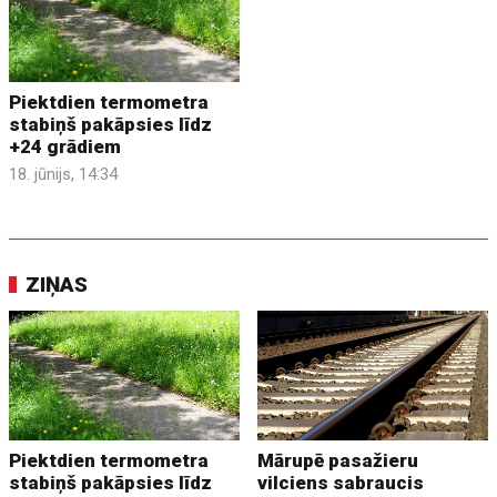
Piektdien termometra
stabiņš pakāpsies līdz
+24 grādiem
18. jūnijs, 14:34
ZIŅAS
Piektdien termometra
Mārupē pasažieru
stabiņš pakāpsies līdz
vilciens sabraucis