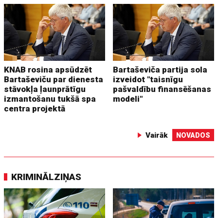
KNAB rosina apsūdzēt
Bartaševiča partija sola
Bartaševiču par dienesta
izveidot "taisnīgu
stāvokļa ļaunprātīgu
pašvaldību finansēšanas
izmantošanu tukšā spa
modeli"
centra projektā
Vairāk
NOVADOS
KRIMINĀLZIŅAS