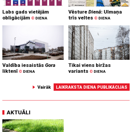
Labs gads vietējām
Vēsture
Dienā
: Ulmaņa
obligācijām
trīs veltes
©
DIENA
©
DIENA
Valdība iesaistās
Gora
Tikai viens biržas
liktenī
variants
©
DIENA
©
DIENA
Vairāk
LAIKRAKSTA DIENA PUBLIKĀCIJAS
AKTUĀLI