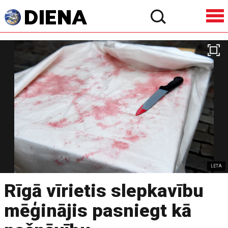
LETA
Rīgā vīrietis slepkavību
mēģinājis pasniegt kā