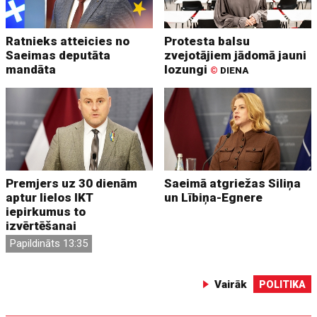
Ratnieks atteicies no
Protesta balsu
Saeimas deputāta
zvejotājiem jādomā jauni
mandāta
lozungi
©
DIENA
Premjers uz 30 dienām
Saeimā atgriežas Siliņa
aptur lielos IKT
un Lībiņa-Egnere
iepirkumus to
izvērtēšanai
Papildināts 13:35
Vairāk
POLITIKA