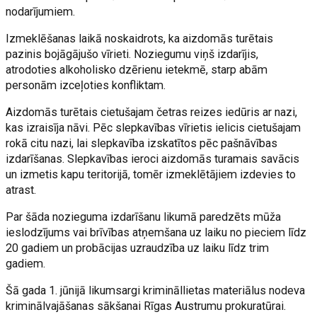
nodarījumiem.
Izmeklēšanas laikā noskaidrots, ka aizdomās turētais
pazinis bojāgājušo vīrieti. Noziegumu viņš izdarījis,
atrodoties alkoholisko dzērienu ietekmē, starp abām
personām izceļoties konfliktam.
Aizdomās turētais cietušajam četras reizes iedūris ar nazi,
kas izraisīja nāvi. Pēc slepkavības vīrietis ielicis cietušajam
rokā citu nazi, lai slepkavība izskatītos pēc pašnāvības
izdarīšanas. Slepkavības ieroci aizdomās turamais savācis
un izmetis kapu teritorijā, tomēr izmeklētājiem izdevies to
atrast.
Par šāda nozieguma izdarīšanu likumā paredzēts mūža
ieslodzījums vai brīvības atņemšana uz laiku no pieciem līdz
20 gadiem un probācijas uzraudzība uz laiku līdz trim
gadiem.
Šā gada 1. jūnijā likumsargi krimināllietas materiālus nodeva
kriminālvajāšanas sākšanai Rīgas Austrumu prokuratūrai.