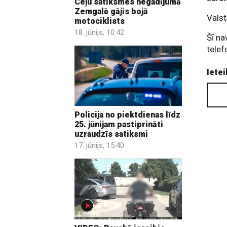
Ceļu satiksmes negadījumā
Zemgalē gājis bojā
Valst
motociklists
18. jūnijs, 10:42
Šī na
telef
Ietei
Policija no piektdienas līdz
25. jūnijam pastiprināti
uzraudzīs satiksmi
17. jūnijs, 15:40