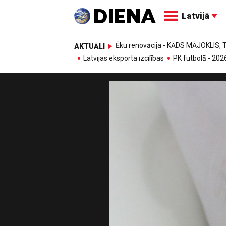
Latvijā
Ēku renovācija - KĀDS MĀJOKLIS
AKTUĀLI
Latvijas eksporta izcilības
PK futbolā - 202