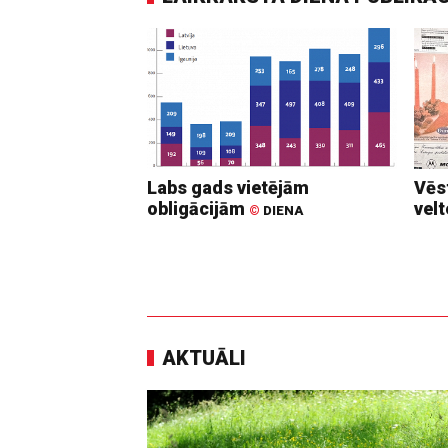
Labs gads vietējām
Vēs
obligācijām
vel
©
DIENA
AKTUĀLI