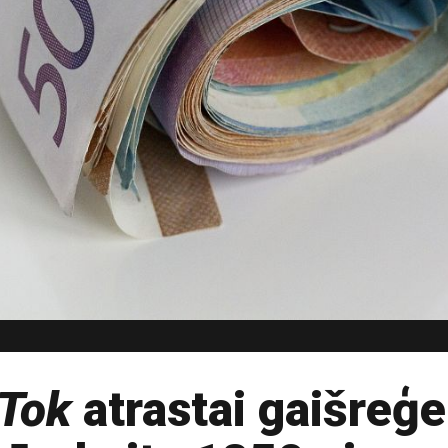
Tok
atrastai gaišreģei