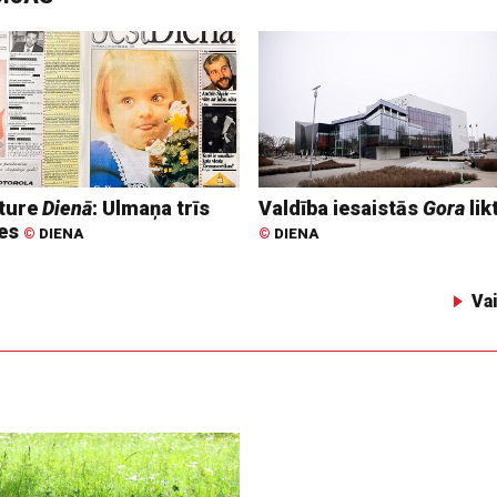
ture
Dienā
: Ulmaņa trīs
Valdība iesaistās
Gora
lik
tes
©
DIENA
©
DIENA
Va