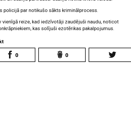
s policijā par notikušo sākts kriminālprocess.
v vienīgā reize, kad iedzīvotāji zaudējuši naudu, noticot
onkrāpniekiem, kas solījuši ezotērikas pakalpojumus.
kt
0
0