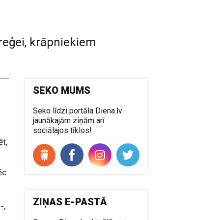
šreģei, krāpniekiem
SEKO MUMS
Seko līdzi portāla Diena.lv
jaunākajām ziņām arī
i
sociālajos tīklos!
ēt,
ēc
a
ZIŅAS E-PASTĀ
-,