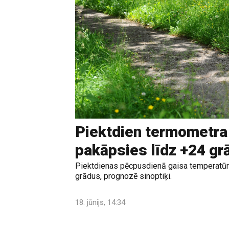
Piektdien termometra
pakāpsies līdz +24 g
Piektdienas pēcpusdienā gaisa temperatūr
grādus, prognozē sinoptiķi.
18. jūnijs, 14:34