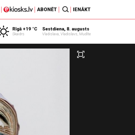
ABONĒT
IENĀKT
Rīgā +19 °C
Sestdiena, 8. augusts
Skaidrs
Vladislava, Vladislavs, Mudīte