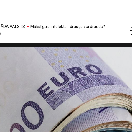
, TĀDA VALSTS
Mākslīgais intelekts - draugs vai drauds?
6