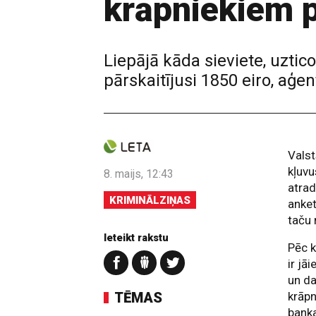
krāpniekiem p
Liepājā kāda sieviete, uztic
pārskaitījusi 1850 eiro, aģe
Valst
kļuvu
8. maijs, 12:43
atrad
KRIMINĀLZIŅAS
anket
taču 
Ieteikt rakstu
Pēc k
ir jā
un da
TĒMAS
krāpn
banka