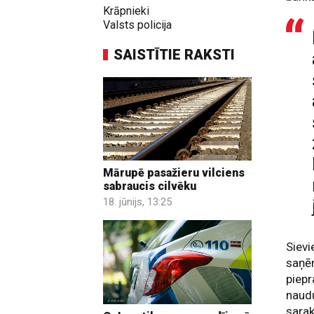
Krāpnieki
Valsts policija
SAISTĪTIE RAKSTI
Mārupē pasažieru vilciens
sabraucis cilvēku
18. jūnijs, 13:25
Sievi
saņēm
piepr
naudu
sarak