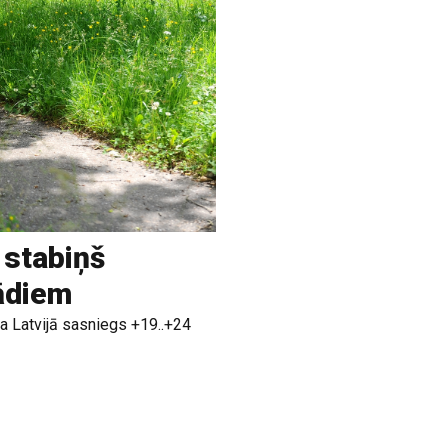
 stabiņš
rādiem
a Latvijā sasniegs +19..+24