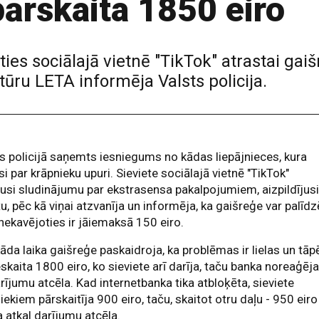
ārskaita 1850 eiro
oties sociālajā vietnē "TikTok" atrastai gai
ntūru LETA informēja Valsts policija.
s policijā saņemts iesniegums no kādas liepājnieces, kura
si par krāpnieku upuri. Sieviete sociālajā vietnē "TikTok"
usi sludinājumu par ekstrasensa pakalpojumiem, aizpildījus
u, pēc kā viņai atzvanīja un informēja, ka gaišreģe var palīdz
nekavējoties ir jāiemaksā 150 eiro.
āda laika gaišreģe paskaidroja, ka problēmas ir lielas un tāp
ieskaita 1800 eiro, ko sieviete arī darīja, taču banka noreaģēj
rījumu atcēla. Kad internetbanka tika atbloķēta, sieviete
iekiem pārskaitīja 900 eiro, taču, skaitot otru daļu - 950 eiro 
 atkal darījumu atcēla.