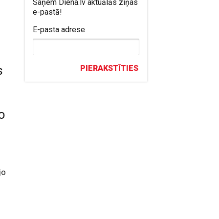
Saņem Diena.lv aktuālās ziņas
e-pastā!
E-pasta adrese
s
PIERAKSTĪTIES
o
jo