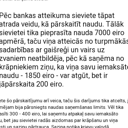
Pēc bankas atteikuma sieviete tāpat
atrada veidu, kā pārskaitīt naudu. Tālāk
sievietei tika pieprasīta nauda 7000 eiro
apmērā, taču viņa atteicās no turpmākā
sadarbības ar gaišreģi un vairs uz
zvaniem neatbildēja, pēc kā saņēma no
krāpniekiem ziņu, ka viņa savu iemaksāt
naudu - 1850 eiro - var atgūt, bet ir
jāpārskaita 200 eiro.
ete šo pārskaitījumu arī veica, taču šis darījums tika atcelts, 
ējam bija pārsniegts naudas saņemšanas limits. Vēl tika
asīti 300 - 400 eiro, lai saņemtu atpakaļ savu iemaksāto
, bet jau sievietei radās aizdomas par krāpšanu un viņa
sti un saziņu pārtrauca. Saziņa notika krievu valodā.