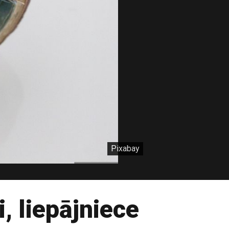
Pixabay
, liepājniece