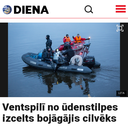
LETA
Ventspilī no ūdenstilpes
izcelts bojāgājis cilvēks