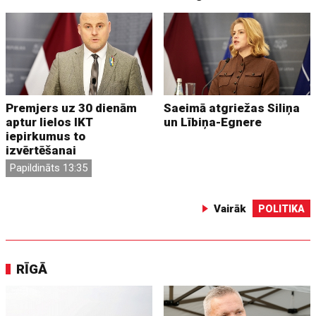
Premjers uz 30 dienām
Saeimā atgriežas Siliņa
aptur lielos IKT
un Lībiņa-Egnere
iepirkumus to
izvērtēšanai
Papildināts 13:35
Vairāk
POLITIKA
RĪGĀ