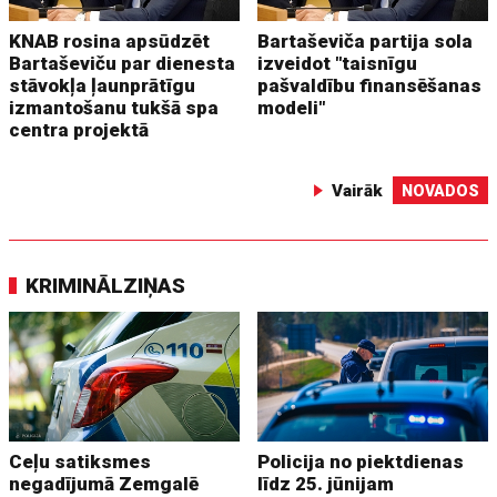
KNAB rosina apsūdzēt
Bartaševiča partija sola
Bartaševiču par dienesta
izveidot "taisnīgu
stāvokļa ļaunprātīgu
pašvaldību finansēšanas
izmantošanu tukšā spa
modeli"
centra projektā
Vairāk
NOVADOS
KRIMINĀLZIŅAS
Ceļu satiksmes
Policija no piektdienas
negadījumā Zemgalē
līdz 25. jūnijam