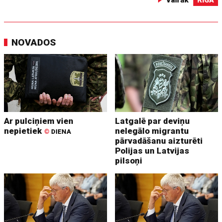
Vairāk
RĪGĀ
NOVADOS
Ar pulciņiem vien
Latgalē par deviņu
nepietiek
nelegālo migrantu
©
DIENA
pārvadāšanu aizturēti
Polijas un Latvijas
pilsoņi