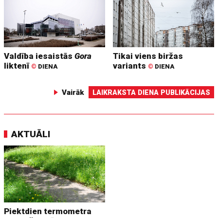
Valdība iesaistās
Gora
Tikai viens biržas
liktenī
variants
©
DIENA
©
DIENA
Vairāk
LAIKRAKSTA DIENA PUBLIKĀCIJAS
AKTUĀLI
Piektdien termometra