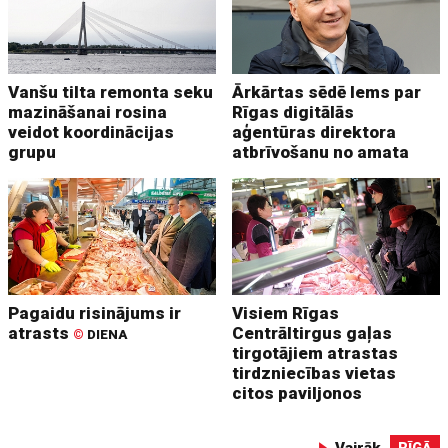
Vanšu tilta remonta seku
Ārkārtas sēdē lems par
mazināšanai rosina
Rīgas digitālās
veidot koordinācijas
aģentūras direktora
grupu
atbrīvošanu no amata
Pagaidu risinājums ir
Visiem Rīgas
atrasts
Centrāltirgus gaļas
©
DIENA
tirgotājiem atrastas
tirdzniecības vietas
citos paviljonos