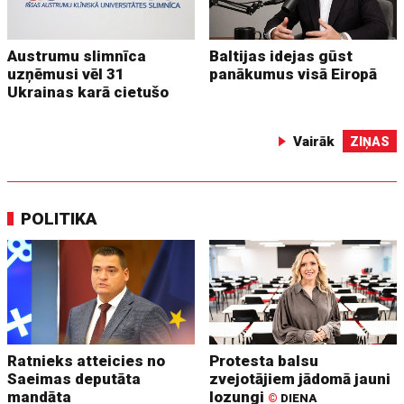
Austrumu slimnīca
Baltijas idejas gūst
uzņēmusi vēl 31
panākumus visā Eiropā
Ukrainas karā cietušo
Vairāk
ZIŅAS
POLITIKA
Ratnieks atteicies no
Protesta balsu
Saeimas deputāta
zvejotājiem jādomā jauni
mandāta
lozungi
©
DIENA