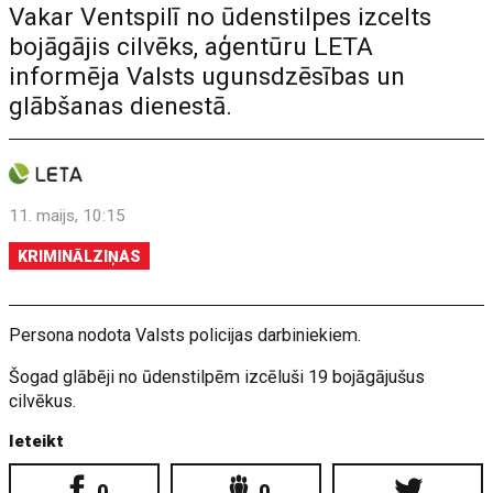
Vakar Ventspilī no ūdenstilpes izcelts
bojāgājis cilvēks, aģentūru LETA
informēja Valsts ugunsdzēsības un
glābšanas dienestā.
11. maijs, 10:15
KRIMINĀLZIŅAS
Persona nodota Valsts policijas darbiniekiem.
Šogad glābēji no ūdenstilpēm izcēluši 19 bojāgājušus
cilvēkus.
Ieteikt
0
0