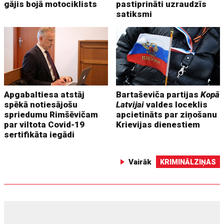
gājis bojā motociklists
pastiprināti uzraudzīs
satiksmi
Apgabaltiesa atstāj
Bartaševiča partijas
Kopā
spēkā notiesājošu
Latvijai
valdes loceklis
spriedumu Rimšēvičam
apcietināts par ziņošanu
par viltota Covid-19
Krievijas dienestiem
sertifikāta iegādi
Vairāk
KRIMINĀLZIŅAS