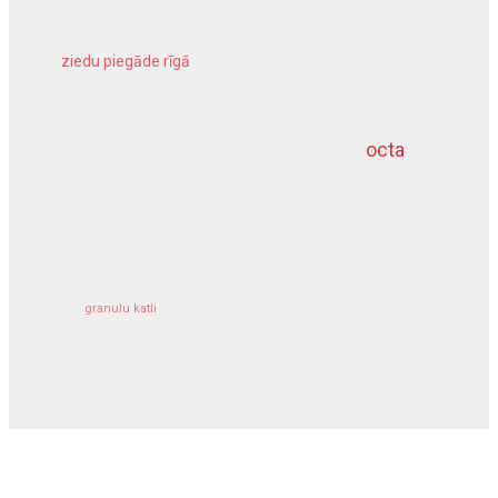
ziedu piegāde rīgā
meliorācijas darbi
octa
dziļurbums
kravu apdrošināšana
granulu katli
siltumsūknis