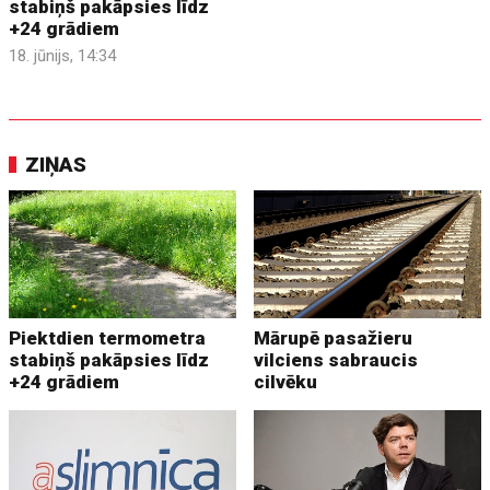
stabiņš pakāpsies līdz
+24 grādiem
18. jūnijs, 14:34
ZIŅAS
Piektdien termometra
Mārupē pasažieru
stabiņš pakāpsies līdz
vilciens sabraucis
+24 grādiem
cilvēku