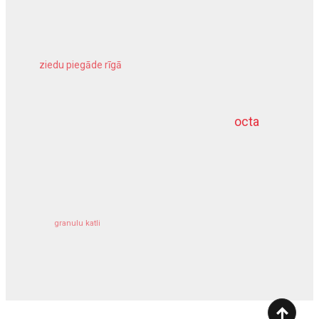
ziedu piegāde rīgā
meliorācijas darbi
octa
dziļurbums
kravu apdrošināšana
granulu katli
siltumsūknis