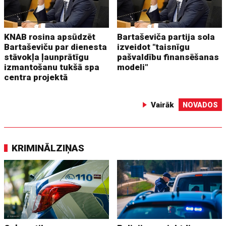
KNAB rosina apsūdzēt
Bartaševiča partija sola
Bartaševiču par dienesta
izveidot "taisnīgu
stāvokļa ļaunprātīgu
pašvaldību finansēšanas
izmantošanu tukšā spa
modeli"
centra projektā
Vairāk
NOVADOS
KRIMINĀLZIŅAS