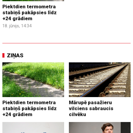
Piektdien termometra
stabiņš pakāpsies līdz
+24 grādiem
18. jūnijs, 14:34
ZIŅAS
Piektdien termometra
Mārupē pasažieru
stabiņš pakāpsies līdz
vilciens sabraucis
+24 grādiem
cilvēku