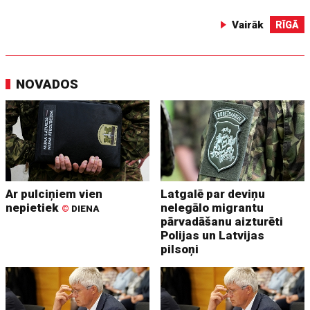
Vairāk
RĪGĀ
NOVADOS
Ar pulciņiem vien
Latgalē par deviņu
nepietiek
nelegālo migrantu
©
DIENA
pārvadāšanu aizturēti
Polijas un Latvijas
pilsoņi