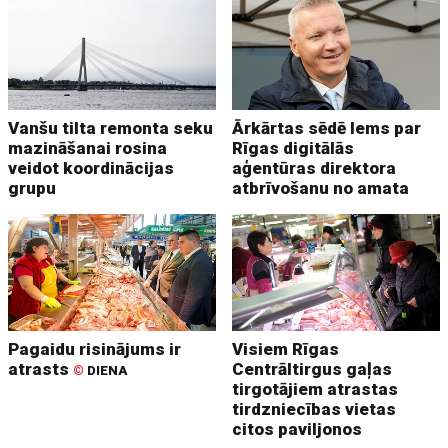
Vanšu tilta remonta seku
Ārkārtas sēdē lems par
mazināšanai rosina
Rīgas digitālās
veidot koordinācijas
aģentūras direktora
grupu
atbrīvošanu no amata
Pagaidu risinājums ir
Visiem Rīgas
atrasts
Centrāltirgus gaļas
©
DIENA
tirgotājiem atrastas
tirdzniecības vietas
citos paviljonos