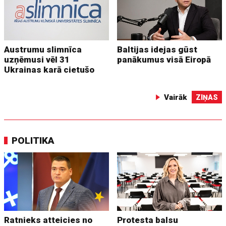
Austrumu slimnīca
Baltijas idejas gūst
uzņēmusi vēl 31
panākumus visā Eiropā
Ukrainas karā cietušo
Vairāk
ZIŅAS
POLITIKA
Ratnieks atteicies no
Protesta balsu