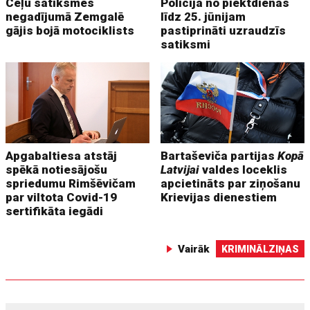
Ceļu satiksmes
Policija no piektdienas
negadījumā Zemgalē
līdz 25. jūnijam
gājis bojā motociklists
pastiprināti uzraudzīs
satiksmi
Apgabaltiesa atstāj
Bartaševiča partijas
Kopā
spēkā notiesājošu
Latvijai
valdes loceklis
spriedumu Rimšēvičam
apcietināts par ziņošanu
par viltota Covid-19
Krievijas dienestiem
sertifikāta iegādi
Vairāk
KRIMINĀLZIŅAS