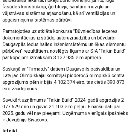
saldēšanas iekārtai, hokeja bortu nomaiņu, jumtu, logu
fasādes konstrukciju, ģērbtuvju, sanitāro mezglu un
vājstrāvas sistēmas atjaunošanu, kā arī ventilācijas un
apgaismojuma sistēmas pārbūvi.
Pamatojoties uz atklāta konkursa "Būvniecības ieceres
dokumentācijas izstrāde, autoruzraudzība un būvdarbi
Daugavpils ledus halles inženiersistēmu un ēkas elementu
pārbūvei" rezultātiem, noslēgts līgums ar SIA "Taikin Build"
par kopējām izmaksām 3 137 935 eiro apmērā.
Saskaņā ar "Firmas.lv" datiem Daugavpils pašvaldībai un
Latvijas Olimpiskajai komitejai piederošā olimpiskā centra
apgrozījums pērn ir bijis 4 102 374 eiro, tas cietis 390 873
eiro zaudējumus.
Savukārt uzņēmums "Taikin Build" 2024. gadā apgrozījis 2
077 679 eiro un guvis 21 103 eiro peļņu. Finanšu dati par
2025. gadu vēl nav pieejami. Uzņēmuma vienīgais īpašnieks
ir Jevgēnijs Sivačovs.
Ieteikt