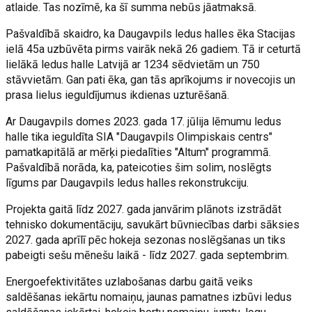
atlaide. Tas nozīmē, ka šī summa nebūs jāatmaksā.
Pašvaldībā skaidro, ka Daugavpils ledus halles ēka Stacijas
ielā 45a uzbūvēta pirms vairāk nekā 26 gadiem. Tā ir ceturtā
lielākā ledus halle Latvijā ar 1234 sēdvietām un 750
stāvvietām. Gan pati ēka, gan tās aprīkojums ir novecojis un
prasa lielus ieguldījumus ikdienas uzturēšanā.
Ar Daugavpils domes 2023. gada 17. jūlija lēmumu ledus
halle tika ieguldīta SIA "Daugavpils Olimpiskais centrs"
pamatkapitālā ar mērķi piedalīties "Altum" programmā.
Pašvaldībā norāda, ka, pateicoties šim solim, noslēgts
līgums par Daugavpils ledus halles rekonstrukciju.
Projekta gaitā līdz 2027. gada janvārim plānots izstrādāt
tehnisko dokumentāciju, savukārt būvniecības darbi sāksies
2027. gada aprīlī pēc hokeja sezonas noslēgšanas un tiks
pabeigti sešu mēnešu laikā - līdz 2027. gada septembrim.
Energoefektivitātes uzlabošanas darbu gaitā veiks
saldēšanas iekārtu nomaiņu, jaunas pamatnes izbūvi ledus