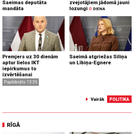
Saeimas deputāta
zvejotājiem jādomā jauni
mandāta
lozungi
©
DIENA
Premjers uz 30 dienām
Saeimā atgriežas Siliņa
aptur lielos IKT
un Lībiņa-Egnere
iepirkumus to
izvērtēšanai
Papildināts 13:35
Vairāk
POLITIKA
RĪGĀ