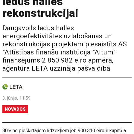
ledus halles
rekonstrukcijai
Daugavpils ledus halles
energoefektivitātes uzlabošanas un
rekonstrukcijas projektam piesaistīts AS
"Attīstības finanšu institūcija "Altum""
finansējums 2 850 982 eiro apmērā,
aģentūra LETA uzzināja pašvaldībā.
3. jūnijs, 11:59
NOVADOS
30% no piešķirtajiem līdzekļiem jeb 900 310 eiro ir kapitāla