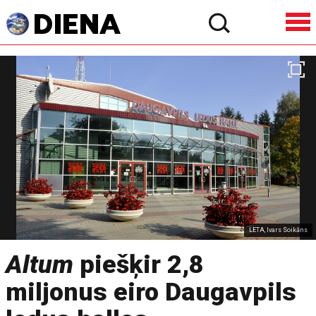
LETA, Ivars Soikāns
Altum
piešķir 2,8
miljonus eiro Daugavpils