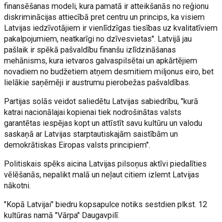
finansēšanas modeli, kura pamatā ir atteikšanās no reģionu
diskriminācijas attiecībā pret centru un princips, ka visiem
Latvijas iedzīvotājiem ir vienlīdzīgas tiesības uz kvalitatīviem
pakalpojumiem, neatkarīgi no dzīvesvietas". Latvijā jau
pašlaik ir spēkā pašvaldību finanšu izlīdzināšanas
mehānisms, kura ietvaros galvaspilsētai un apkārtējiem
novadiem no budžetiem atņem desmitiem miljonus eiro, bet
lielākie saņēmēji ir austrumu pierobežas pašvaldības.
Partijas solās veidot saliedētu Latvijas sabiedrību, "kurā
katrai nacionālajai kopienai tiek nodrošinātas valsts
garantētas iespējas kopt un attīstīt savu kultūru un valodu
saskaņā ar Latvijas starptautiskajām saistībām un
demokrātiskas Eiropas valsts principiem".
Politiskais spēks aicina Latvijas pilsoņus aktīvi piedalīties
vēlēšanās, nepalikt malā un neļaut citiem izlemt Latvijas
nākotni.
"Kopā Latvijai" biedru kopsapulce notiks sestdien plkst. 12
kultūras namā "Vārpa" Daugavpilī.