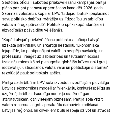
Sestdien, oficiāli sākoties priekšvēlēšanu kampaņai, partija
plāno paziņot par savu apņemšanos kandidēt 2026. gada
Saeimas vēlēšanās kopā ar LPV, "tādējādi būtiski paplašinot
savu politisko darbību, mērķējot uz līdzdalību un atbildību
valsts mēroga pārvaldē". Politiskie spēki kopā startēja arī
aizvadītajās pašvaldību vēlēšanās.
"Kopā Latvijai" priekšvēlēšanu politisko situāciju Latvijā
uzskata par kritisku un ārkārtīgi nestabilu. "Ekonomiskā
lejupslīde, ko pastiprinājusi valdības nespēja savlaicīgi un
profesionāli reaģēt uz sabiedrības un tautsaimniecības
izaicinājumiem, kā arī pieaugošie globālās krīzes riski grauj
iedzīvotāju uzticēšanos valsts varai un politiskajai sistēmai,"
rezolūcijā pauž politiskais spēks.
Partija sadarbībā ar LPV sola izveidot investīcijām pievilcīgu
Latvijas ekonomikas modeli ar "vienkāršu, konkurētspējīgu un
uzņēmējdarbībai draudzīgu nodokļu sistēmu" gan
starptautiskam, gan vietējam biznesam. Partija sola virzīt
valsts resursus augsti apmaksātu darbavietu radīšanai
Latvijas reģionos, lai cilvēkiem būtu iespēja dzīvot un strādāt