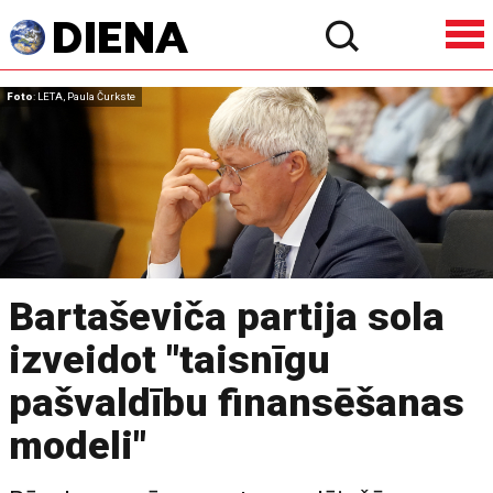
Foto
: LETA, Paula Čurkste
Bartaševiča partija sola
izveidot "taisnīgu
pašvaldību finansēšanas
modeli"