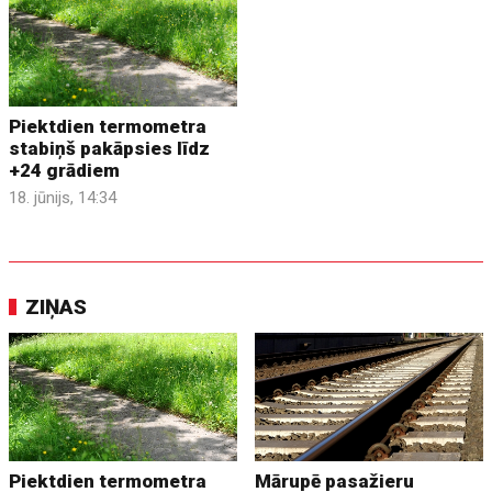
Piektdien termometra
stabiņš pakāpsies līdz
+24 grādiem
18. jūnijs, 14:34
ZIŅAS
Piektdien termometra
Mārupē pasažieru