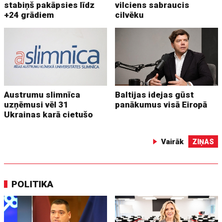
stabiņš pakāpsies līdz
vilciens sabraucis
+24 grādiem
cilvēku
Austrumu slimnīca
Baltijas idejas gūst
uzņēmusi vēl 31
panākumus visā Eiropā
Ukrainas karā cietušo
Vairāk
ZIŅAS
POLITIKA