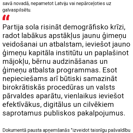
savā novadā, nepametot Latviju vai nepārceļoties uz
galvaspilsētu.
Partija sola risināt demogrāfisko krīzi,
radot labākus apstākļus jaunu ģimeņu
veidošanai un atbalstam, ieviešot jauno
ģimeņu kapitāla institūtu un paplašinot
mājokļu, bērnu audzināšanas un
ģimeņu atbalsta programmas. Esot
nepieciešams arī būtiski samazināt
birokrātiskās procedūras un valsts
pārvaldes aparātu, vienlaikus ieviešot
efektīvākus, digitālus un cilvēkiem
saprotamus publiskos pakalpojumus.
Dokumentā pausta apņemšanās "izveidot taisnīgu pašvaldību