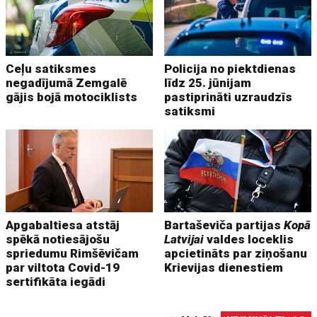
Ceļu satiksmes
Policija no piektdienas
negadījumā Zemgalē
līdz 25. jūnijam
gājis bojā motociklists
pastiprināti uzraudzīs
satiksmi
Apgabaltiesa atstāj
Bartaševiča partijas
Kopā
spēkā notiesājošu
Latvijai
valdes loceklis
spriedumu Rimšēvičam
apcietināts par ziņošanu
par viltota Covid-19
Krievijas dienestiem
sertifikāta iegādi