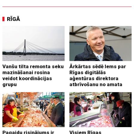
RĪGĀ
Vanšu tilta remonta seku
Ārkārtas sēdē lems par
mazināšanai rosina
Rīgas digitālās
veidot koordinācijas
aģentūras direktora
grupu
atbrīvošanu no amata
Pagaidu risinājums ir
Visiem Rīgas