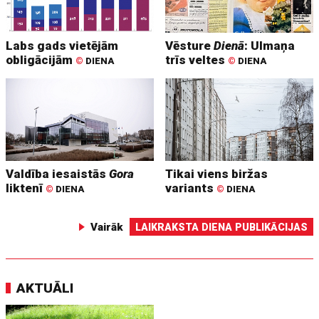
Labs gads vietējām
Vēsture
Dienā
: Ulmaņa
obligācijām
trīs veltes
©
DIENA
©
DIENA
Valdība iesaistās
Gora
Tikai viens biržas
liktenī
variants
©
DIENA
©
DIENA
Vairāk
LAIKRAKSTA DIENA PUBLIKĀCIJAS
AKTUĀLI