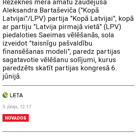
Rēzeknes mēra amatu zaudējušā
Aleksandra Bartaševiča ("Kopā
Latvijai"/LPV) partija "Kopā Latvijai", kopā
ar partiju "Latvija pirmajā vietā" (LPV)
piedaloties Saeimas vēlēšanās, sola
izveidot "taisnīgu pašvaldību
finansēšanas modeli", paredz partijas
sagatavotie vēlēšanu solījumi, kurus
paredzēts skatīt partijas kongresā 6.
jūnijā.
5. jūnijs, 12:17
NOVADOS