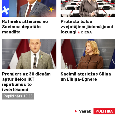
Ratnieks atteicies no
Protesta balsu
Saeimas deputāta
zvejotājiem jādomā jauni
mandāta
lozungi
©
DIENA
Premjers uz 30 dienām
Saeimā atgriežas Siliņa
aptur lielos IKT
un Lībiņa-Egnere
iepirkumus to
izvērtēšanai
Papildināts 13:35
Vairāk
POLITIKA