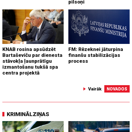
pilsoņi
KNAB rosina apsūdzēt
FM: Rēzeknei jāturpina
Bartaševiču par dienesta
finanšu stabilizācijas
stāvokļa ļaunprātīgu
process
izmantošanu tukšā spa
centra projektā
Vairāk
NOVADOS
KRIMINĀLZIŅAS