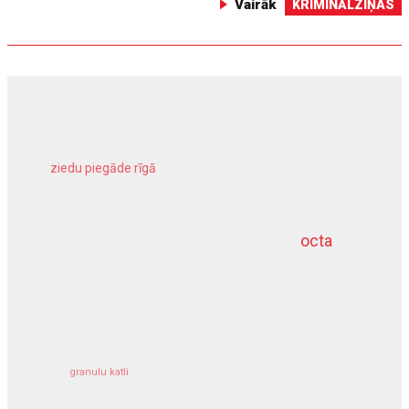
Vairāk
KRIMINĀLZIŅAS
ziedu piegāde rīgā
meliorācijas darbi
octa
dziļurbums
kravu apdrošināšana
granulu katli
siltumsūknis