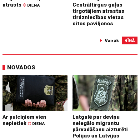
atrasts
Centrāltirgus gaļas
©
DIENA
tirgotājiem atrastas
tirdzniecības vietas
citos paviljonos
Vairāk
RĪGĀ
NOVADOS
Ar pulciņiem vien
Latgalē par deviņu
nepietiek
nelegālo migrantu
©
DIENA
pārvadāšanu aizturēti
Polijas un Latvijas