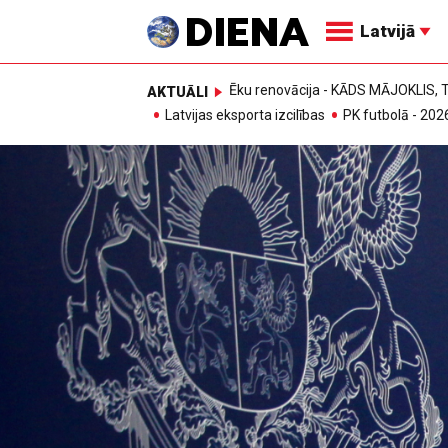
Latvijā
Ēku renovācija - KĀDS MĀJOKLIS
AKTUĀLI
Latvijas eksporta izcilības
PK futbolā - 202