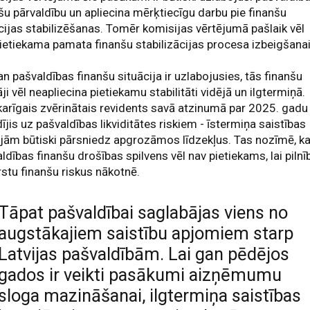
šu pārvaldību un apliecina mērķtiecīgu darbu pie finanšu
cijas stabilizēšanas. Tomēr komisijas vērtējumā pašlaik vēl
ietiekama pamata finanšu stabilizācijas procesa izbeigšanai
an pašvaldības finanšu situācija ir uzlabojusies, tās finanšu
āji vēl neapliecina pietiekamu stabilitāti vidējā un ilgtermiņā.
arīgais zvērinātais revidents savā atzinumā par 2025. gadu 
ījis uz pašvaldības likviditātes riskiem - īstermiņa saistības
jām būtiski pārsniedz apgrozāmos līdzekļus. Tas nozīmē, k
ldības finanšu drošības spilvens vēl nav pietiekams, lai pilnī
stu finanšu riskus nākotnē.
Tāpat pašvaldībai saglabājas viens no
augstākajiem saistību apjomiem starp
Latvijas pašvaldībām. Lai gan pēdējos
gados ir veikti pasākumi aizņēmumu
sloga mazināšanai, ilgtermiņa saistības