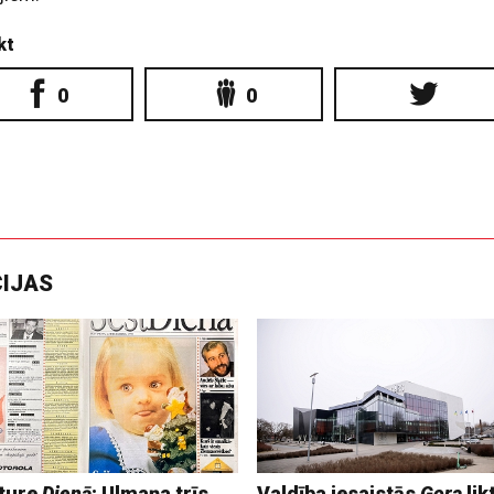
kt
0
0
CIJAS
ture
Dienā
: Ulmaņa trīs
Valdība iesaistās
Gora
lik