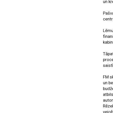
un k
Pašva
centr
Lēmum
finan
kabi
Tāpat
proce
saist
FM sk
un be
budže
atbil
auton
Rēzek
veicē