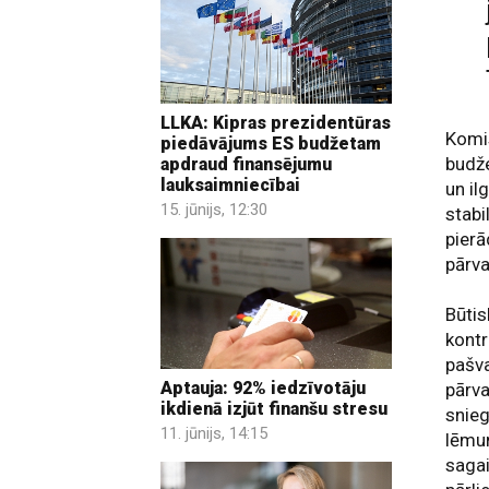
LLKA: Kipras prezidentūras
Komis
piedāvājums ES budžetam
budže
apdraud finansējumu
lauksaimniecībai
un il
15. jūnijs, 12:30
stabi
pierā
pārva
Būtis
kontr
pašva
Aptauja: 92% iedzīvotāju
pārva
ikdienā izjūt finanšu stresu
snieg
11. jūnijs, 14:15
lēmum
sagai