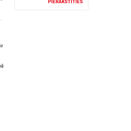
PIERAKSTĪTIES
.
ir
a
bā