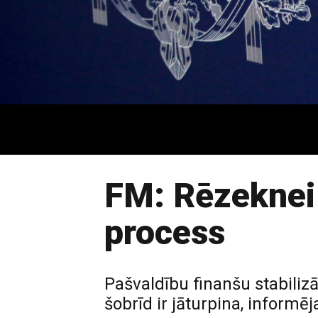
FM: Rēzeknei 
process
Pašvaldību finanšu stabilizā
šobrīd ir jāturpina, informēj