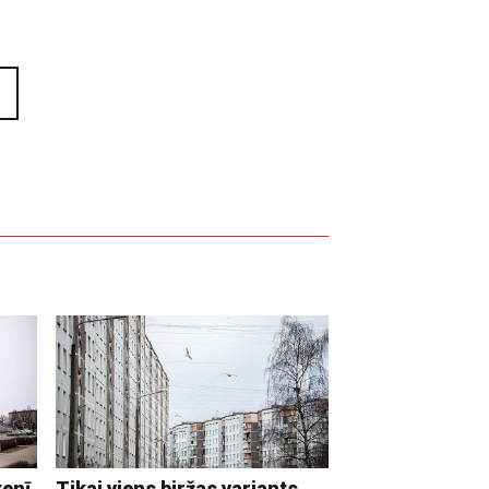
tenī
Tikai viens biržas variants