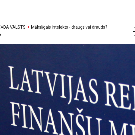
, TĀDA VALSTS
Mākslīgais intelekts - draugs vai drauds?
6