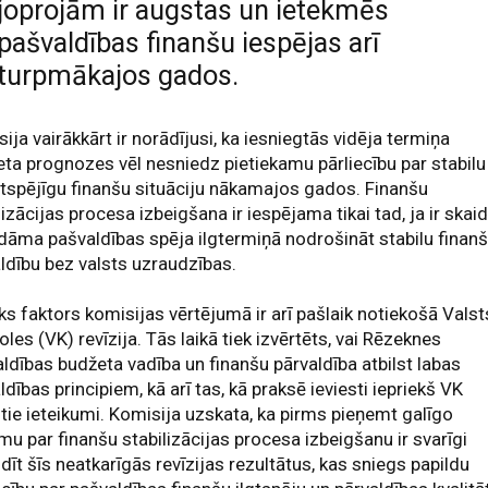
joprojām ir augstas un ietekmēs
pašvaldības finanšu iespējas arī
turpmākajos gados.
ija vairākkārt ir norādījusi, ka iesniegtās vidēja termiņa
ta prognozes vēl nesniedz pietiekamu pārliecību par stabilu
gtspējīgu finanšu situāciju nākamajos gados. Finanšu
lizācijas procesa izbeigšana ir iespējama tikai tad, ja ir skaid
dāma pašvaldības spēja ilgtermiņā nodrošināt stabilu finan
ldību bez valsts uzraudzības.
ks faktors komisijas vērtējumā ir arī pašlaik notiekošā Valst
oles (VK) revīzija. Tās laikā tiek izvērtēts, vai Rēzeknes
ldības budžeta vadība un finanšu pārvaldība atbilst labas
ldības principiem, kā arī tas, kā praksē ieviesti iepriekš VK
tie ieteikumi. Komisija uzskata, ka pirms pieņemt galīgo
u par finanšu stabilizācijas procesa izbeigšanu ir svarīgi
dīt šīs neatkarīgās revīzijas rezultātus, kas sniegs papildu