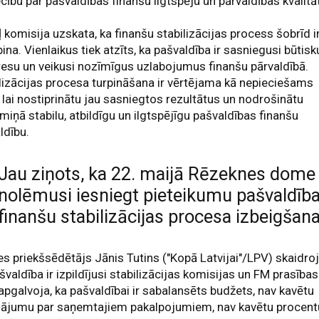
ecību par pašvaldības finanšu ilgtspēju un pārvaldības kvalitāt
 komisija uzskata, ka finanšu stabilizācijas process šobrīd i
pina. Vienlaikus tiek atzīts, ka pašvaldība ir sasniegusi būtisk
esu un veikusi nozīmīgus uzlabojumus finanšu pārvaldībā.
lizācijas procesa turpināšana ir vērtējama kā nepieciešams
, lai nostiprinātu jau sasniegtos rezultātus un nodrošinātu
rmiņā stabilu, atbildīgu un ilgtspējīgu pašvaldības finanšu
ldību.
Jau ziņots, ka 22. maijā Rēzeknes dome
nolēmusi iesniegt pieteikumu pašvaldīb
finanšu stabilizācijas procesa izbeigšana
 priekšsēdētājs Jānis Tutins ("Kopā Latvijai"/LPV) skaidroj
švaldība ir izpildījusi stabilizācijas komisijas un FM prasības
apgalvoja, ka pašvaldībai ir sabalansēts budžets, nav kavētu
ājumu par saņemtajiem pakalpojumiem, nav kavētu procent