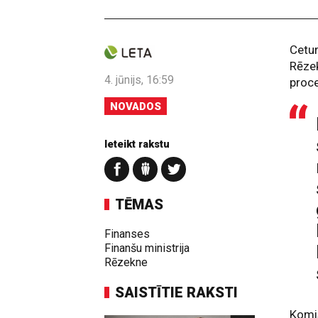
Cetur
Rēzek
4. jūnijs, 16:59
proce
NOVADOS
Ieteikt rakstu
TĒMAS
Finanses
Finanšu ministrija
Rēzekne
SAISTĪTIE RAKSTI
Komis