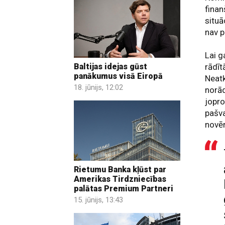
finan
situā
nav p
Lai g
rādīt
Baltijas idejas gūst
panākumus visā Eiropā
Neatk
18. jūnijs, 12:02
norād
jopro
pašva
novēr
Rietumu Banka kļūst par
Amerikas Tirdzniecības
palātas Premium Partneri
15. jūnijs, 13:43