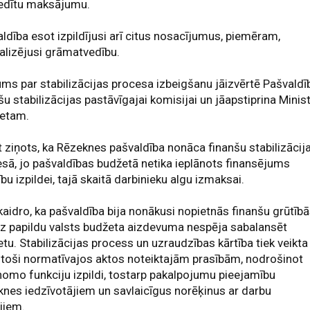
redītu maksājumu.
ldība esot izpildījusi arī citus nosacījumus, piemēram,
alizējusi grāmatvedību.
s par stabilizācijas procesa izbeigšanu jāizvērtē Pašvaldī
šu stabilizācijas pastāvīgajai komisijai un jāapstiprina Minis
netam.
 ziņots, ka Rēzeknes pašvaldība nonāca finanšu stabilizācij
sā, jo pašvaldības budžetā netika ieplānots finansējums
ību izpildei, tajā skaitā darbinieku algu izmaksai.
aidro, ka pašvaldība bija nonākusi nopietnās finanšu grūtīb
z papildu valsts budžeta aizdevuma nespēja sabalansēt
tu. Stabilizācijas process un uzraudzības kārtība tiek veikta
stoši normatīvajos aktos noteiktajām prasībām, nodrošinot
omo funkciju izpildi, tostarp pakalpojumu pieejamību
nes iedzīvotājiem un savlaicīgus norēķinus ar darbu
jiem.