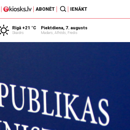
ABONĒT
IENĀKT
Rīgā +21 °C
Piektdiena, 7. augusts
Skaidrs
Madars, Alfrēds, Fredis