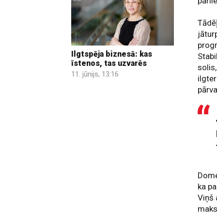
pārli
Tādēļ
jātur
progr
Ilgtspēja biznesā: kas
Stabi
īstenos, tas uzvarēs
solis
11. jūnijs, 13:16
ilgte
pārva
Domes
ka pa
Viņš 
maks