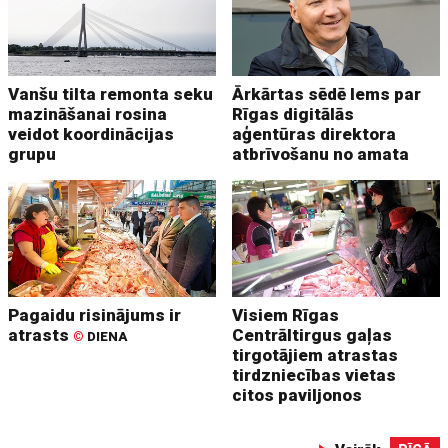
Vanšu tilta remonta seku
Ārkārtas sēdē lems par
mazināšanai rosina
Rīgas digitālās
veidot koordinācijas
aģentūras direktora
grupu
atbrīvošanu no amata
Pagaidu risinājums ir
Visiem Rīgas
atrasts
Centrāltirgus gaļas
©
DIENA
tirgotājiem atrastas
tirdzniecības vietas
citos paviljonos