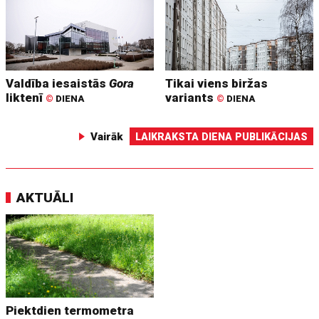
Valdība iesaistās
Gora
Tikai viens biržas
liktenī
variants
©
DIENA
©
DIENA
Vairāk
LAIKRAKSTA DIENA PUBLIKĀCIJAS
AKTUĀLI
Piektdien termometra