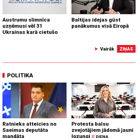
Austrumu slimnīca
Baltijas idejas gūst
uzņēmusi vēl 31
panākumus visā Eiropā
Ukrainas karā cietušo
Vairāk
ZIŅAS
POLITIKA
Ratnieks atteicies no
Protesta balsu
Saeimas deputāta
zvejotājiem jādomā jauni
mandāta
lozungi
©
DIENA