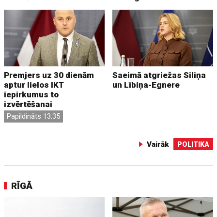
Premjers uz 30 dienām
Saeimā atgriežas Siliņa
aptur lielos IKT
un Lībiņa-Egnere
iepirkumus to
izvērtēšanai
Papildināts 13:35
Vairāk
POLITIKA
RĪGĀ