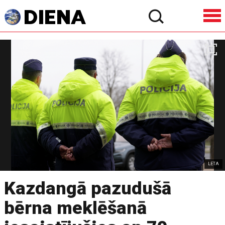
LETA
Kazdangā pazudušā
bērna meklēšanā