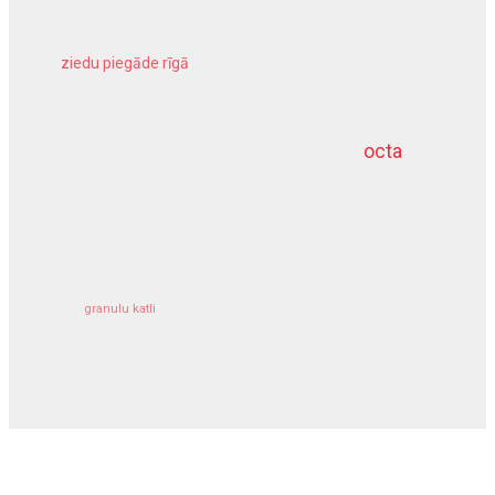
ziedu piegāde rīgā
meliorācijas darbi
octa
dziļurbums
kravu apdrošināšana
granulu katli
siltumsūknis