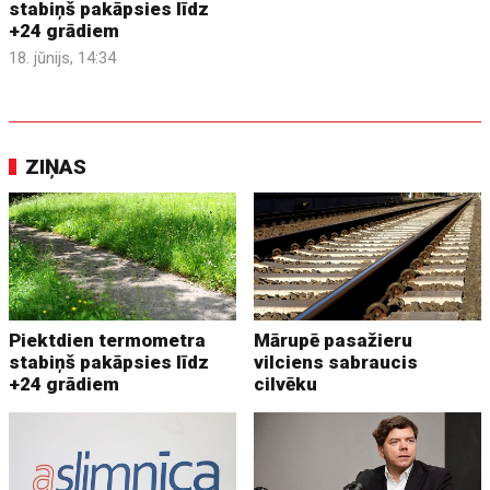
stabiņš pakāpsies līdz
+24 grādiem
18. jūnijs, 14:34
ZIŅAS
Piektdien termometra
Mārupē pasažieru
stabiņš pakāpsies līdz
vilciens sabraucis
+24 grādiem
cilvēku