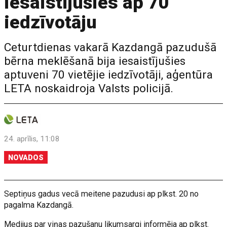
iesaistījušies ap 70
iedzīvotāju
Ceturtdienas vakarā Kazdangā pazudušā
bērna meklēšanā bija iesaistījušies
aptuveni 70 vietējie iedzīvotāji, aģentūra
LETA noskaidroja Valsts policijā.
24. aprīlis, 11:08
NOVADOS
Septiņus gadus vecā meitene pazudusi ap plkst. 20 no
pagalma Kazdangā.
Medijus par viņas pazušanu likumsargi informēja ap plkst.