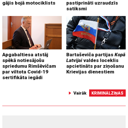
gājis bojā motociklists
pastiprināti uzraudzīs
satiksmi
Apgabaltiesa atstāj
Bartaševiča partijas
Kopā
spēkā notiesājošu
Latvijai
valdes loceklis
spriedumu Rimšēvičam
apcietināts par ziņošanu
par viltota Covid-19
Krievijas dienestiem
sertifikāta iegādi
Vairāk
KRIMINĀLZIŅAS