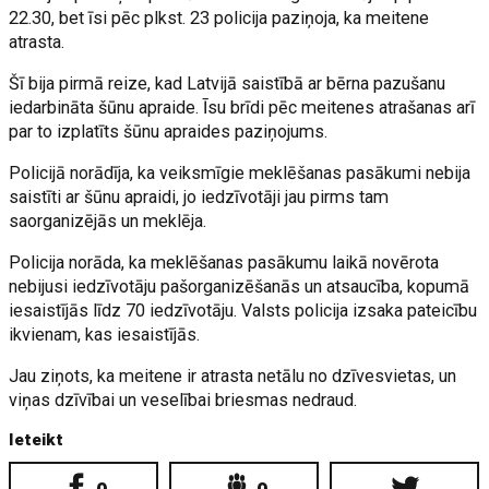
22.30, bet īsi pēc plkst. 23 policija paziņoja, ka meitene
atrasta.
Šī bija pirmā reize, kad Latvijā saistībā ar bērna pazušanu
iedarbināta šūnu apraide. Īsu brīdi pēc meitenes atrašanas arī
par to izplatīts šūnu apraides paziņojums.
Policijā norādīja, ka veiksmīgie meklēšanas pasākumi nebija
saistīti ar šūnu apraidi, jo iedzīvotāji jau pirms tam
saorganizējās un meklēja.
Policija norāda, ka meklēšanas pasākumu laikā novērota
nebijusi iedzīvotāju pašorganizēšanās un atsaucība, kopumā
iesaistījās līdz 70 iedzīvotāju. Valsts policija izsaka pateicību
ikvienam, kas iesaistījās.
Jau ziņots, ka meitene ir atrasta netālu no dzīvesvietas, un
viņas dzīvībai un veselībai briesmas nedraud.
Ieteikt