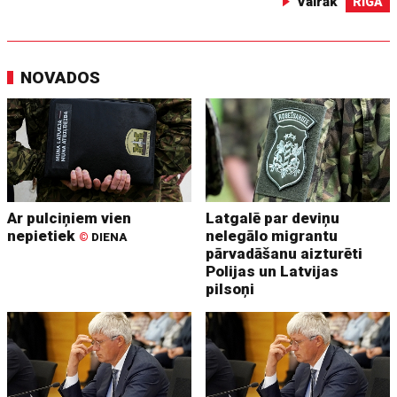
Vairāk
RĪGĀ
NOVADOS
Ar pulciņiem vien
Latgalē par deviņu
nepietiek
nelegālo migrantu
©
DIENA
pārvadāšanu aizturēti
Polijas un Latvijas
pilsoņi