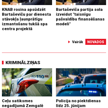
KNAB rosina apsūdzēt
Bartaševiča partija sola
Bartaševiču par dienesta
izveidot "taisnīgu
stāvokļa ļaunprātīgu
pašvaldību finansēšanas
izmantošanu tukšā spa
modeli"
centra projektā
Vairāk
NOVADOS
KRIMINĀLZIŅAS
Ceļu satiksmes
Policija no piektdienas
negadījumā Zemgalē
līdz 25. jūnijam