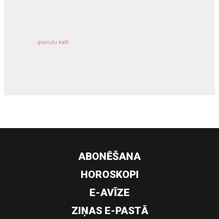
kravu apdrošināšana
granulu katli
siltumsūknis
ABONĒŠANA
HOROSKOPI
E-AVĪZE
ZIŅAS E-PASTĀ