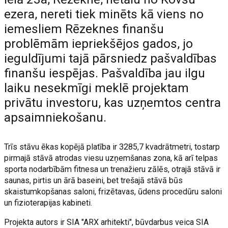
ezera, nereti tiek minēts kā viens no
iemesliem Rēzeknes finanšu
problēmām iepriekšējos gados, jo
ieguldījumi tajā pārsniedz pašvaldības
finanšu iespējas. Pašvaldība jau ilgu
laiku nesekmīgi meklē projektam
privātu investoru, kas uzņemtos centra
apsaimniekošanu.
Trīs stāvu ēkas kopējā platība ir 3285,7 kvadrātmetri, tostarp
pirmajā stāvā atrodas viesu uzņemšanas zona, kā arī telpas
sporta nodarbībām fitnesa un trenažieru zālēs, otrajā stāvā ir
saunas, pirtis un ārā baseini, bet trešajā stāvā būs
skaistumkopšanas saloni, frizētavas, ūdens procedūru saloni
un fizioterapijas kabineti.
Projekta autors ir SIA "ARX arhitekti", būvdarbus veica SIA