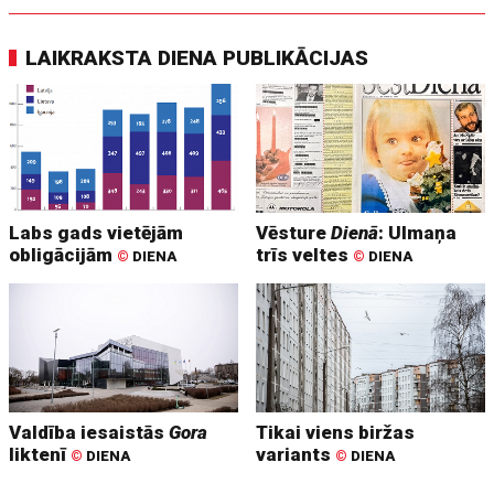
LAIKRAKSTA DIENA PUBLIKĀCIJAS
Labs gads vietējām
Vēsture
Dienā
: Ulmaņa
obligācijām
trīs veltes
©
DIENA
©
DIENA
Valdība iesaistās
Gora
Tikai viens biržas
liktenī
variants
©
DIENA
©
DIENA