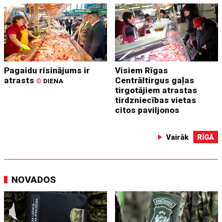
Pagaidu risinājums ir
Visiem Rīgas
atrasts
Centrāltirgus gaļas
©
DIENA
tirgotājiem atrastas
tirdzniecības vietas
citos paviljonos
Vairāk
RĪGĀ
NOVADOS