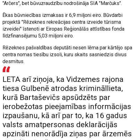
"Arčers", bet būvuzraudzību nodrošināja SIA "Marčuks".
Ēkas būvniecības izmaksas ir 6,9 miljoni eiro. Būvdarbi
projektā "Rēzeknes rekreācijas centra izveide tūrisma
izveidei" īstenoti ar Eiropas Reģionālās attīstības fonda
līdzfinansējumu 5,03 miljoni eiro.
Rēzeknes pašvaldības deputāti nesen lēma par kārtējo spa
centra nomas tiesību izsoli, kuru skaits sasniedzis divus
desmitus.
LETA arī ziņoja, ka Vidzemes rajona
tiesa Gulbenē atrodas krimināllieta,
kurā Bartaševičs apsūdzēts par
ierobežotas pieejamības informācijas
izpaušanu, kā arī par to, ka 16 gadus
valsts amatpersonas deklarācijās
apzināti nenorādīja ziņas par ārzemēs