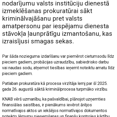
nodarījumu valsts institūciju dienestā
izmeklēšanas prokuratūrai sākt
kriminālvajāšanu pret valsts
amatpersonu par iespējamu dienesta
stāvokļa ļaunprātīgu izmantošanu, kas
izraisījusi smagas sekas.
Par šāda nozieguma izdarīšanu var piemērot cietumsodu līdz
pieciem gadiem, probācijas uzraudzību, sabiedrisko darbu
vai naudas sodu, atņemot tiesības ieņemt noteiktu amatu līdz
pieciem gadiem.
Patlaban prokuratūra kā procesa virzītāja lemj par šī 2025.
gada 26. augustā sāktā kriminālprocesa turpmāko virzību.
KNAB vērš uzmanību, ka pašvaldībai, plānojot uzņemties
finansiālas saistības, ir pienākums ievērot ārējos
normatīvajos aktos un iekšējos normatīvajos dokumentos
noteikto lēmumu pieņemšanas un finanšu kontroles kārtību.