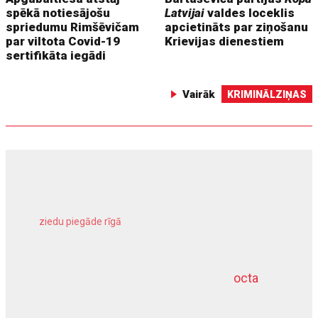
spēkā notiesājošu
Latvijai
valdes loceklis
spriedumu Rimšēvičam
apcietināts par ziņošanu
par viltota Covid-19
Krievijas dienestiem
sertifikāta iegādi
Vairāk
KRIMINĀLZIŅAS
ziedu piegāde rīgā
meliorācijas darbi
octa
dziļurbums