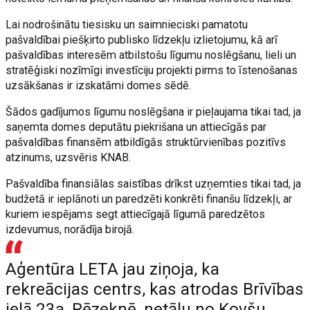
Lai nodrošinātu tiesisku un saimnieciski pamatotu
pašvaldībai piešķirto publisko līdzekļu izlietojumu, kā arī
pašvaldības interesēm atbilstošu līgumu noslēgšanu, lieli un
stratēģiski nozīmīgi investīciju projekti pirms to īstenošanas
uzsākšanas ir izskatāmi domes sēdē.
Šādos gadījumos līgumu noslēgšana ir pieļaujama tikai tad, ja
saņemta domes deputātu piekrišana un attiecīgās par
pašvaldības finansēm atbildīgās struktūrvienības pozitīvs
atzinums, uzsvēris KNAB.
Pašvaldība finansiālas saistības drīkst uzņemties tikai tad, ja
budžetā ir ieplānoti un paredzēti konkrēti finanšu līdzekļi, ar
kuriem iespējams segt attiecīgajā līgumā paredzētos
izdevumus, norādīja birojā.
Aģentūra LETA jau ziņoja, ka
rekreācijas centrs, kas atrodas Brīvības
ielā 23a, Rēzeknē, netālu no Kovšu