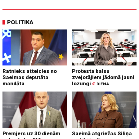
POLITIKA
Ratnieks atteicies no
Protesta balsu
Saeimas deputāta
zvejotājiem jādomā jauni
mandāta
lozungi
©
DIENA
Premjers uz 30 dienām
Saeimā atgriežas Siliņa