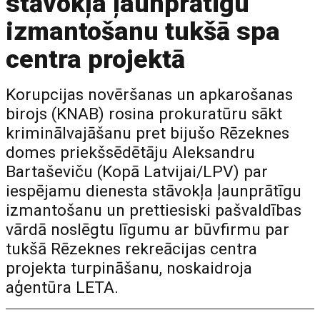
stāvokļa ļaunprātīgu
izmantošanu tukšā spa
centra projektā
Korupcijas novēršanas un apkarošanas
birojs (KNAB) rosina prokuratūru sākt
kriminālvajāšanu pret bijušo Rēzeknes
domes priekšsēdētāju Aleksandru
Bartaševiču (Kopā Latvijai/LPV) par
iespējamu dienesta stāvokļa ļaunprātīgu
izmantošanu un prettiesiski pašvaldības
vārdā noslēgtu līgumu ar būvfirmu par
tukšā Rēzeknes rekreācijas centra
projekta turpināšanu, noskaidroja
aģentūra LETA.