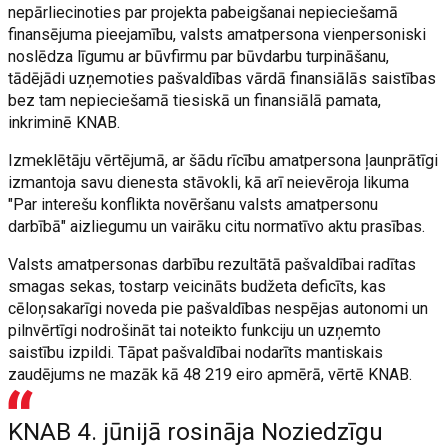
nepārliecinoties par projekta pabeigšanai nepieciešamā
finansējuma pieejamību, valsts amatpersona vienpersoniski
noslēdza līgumu ar būvfirmu par būvdarbu turpināšanu,
tādējādi uzņemoties pašvaldības vārdā finansiālās saistības
bez tam nepieciešamā tiesiskā un finansiālā pamata,
inkriminē KNAB.
Izmeklētāju vērtējumā, ar šādu rīcību amatpersona ļaunprātīgi
izmantoja savu dienesta stāvokli, kā arī neievēroja likuma
"Par interešu konflikta novēršanu valsts amatpersonu
darbībā" aizliegumu un vairāku citu normatīvo aktu prasības.
Valsts amatpersonas darbību rezultātā pašvaldībai radītas
smagas sekas, tostarp veicināts budžeta deficīts, kas
cēloņsakarīgi noveda pie pašvaldības nespējas autonomi un
pilnvērtīgi nodrošināt tai noteikto funkciju un uzņemto
saistību izpildi. Tāpat pašvaldībai nodarīts mantiskais
zaudējums ne mazāk kā 48 219 eiro apmērā, vērtē KNAB.
KNAB 4. jūnijā rosināja Noziedzīgu