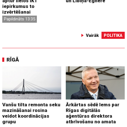
aptur lielos IKT
un Lībiņa-Egnere
iepirkumus to
izvērtēšanai
Papildināts 13:35
Vairāk
POLITIKA
RĪGĀ
Vanšu tilta remonta seku
Ārkārtas sēdē lems par
mazināšanai rosina
Rīgas digitālās
veidot koordinācijas
aģentūras direktora
grupu
atbrīvošanu no amata