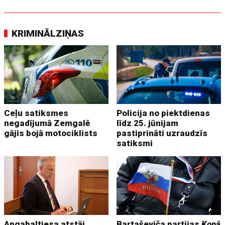
KRIMINĀLZIŅAS
Ceļu satiksmes
Policija no piektdienas
negadījumā Zemgalē
līdz 25. jūnijam
gājis bojā motociklists
pastiprināti uzraudzīs
satiksmi
Apgabaltiesa atstāj
Bartaševiča partijas
Kopā