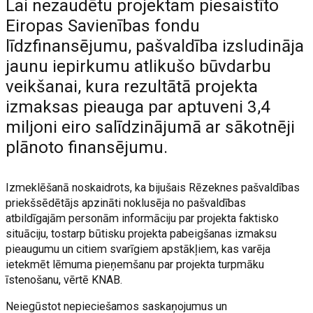
Lai nezaudētu projektam piesaistīto
Eiropas Savienības fondu
līdzfinansējumu, pašvaldība izsludināja
jaunu iepirkumu atlikušo būvdarbu
veikšanai, kura rezultātā projekta
izmaksas pieauga par aptuveni 3,4
miljoni eiro salīdzinājumā ar sākotnēji
plānoto finansējumu.
Izmeklēšanā noskaidrots, ka bijušais Rēzeknes pašvaldības
priekšsēdētājs apzināti noklusēja no pašvaldības
atbildīgajām personām informāciju par projekta faktisko
situāciju, tostarp būtisku projekta pabeigšanas izmaksu
pieaugumu un citiem svarīgiem apstākļiem, kas varēja
ietekmēt lēmuma pieņemšanu par projekta turpmāku
īstenošanu, vērtē KNAB.
Neiegūstot nepieciešamos saskaņojumus un