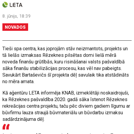
8. jūnijs, 18:39
NOVADOS
Tieši spa centra, kas joprojām stāv neizmantots, projekts un
tā lielās izmaksas Rēzeknes pilsētas domi lielā mērā
noveda finanšu grūtībās, kuru risināšanai valsts pašvaldībā
sāka finanšu stabilizācijas procesu, kas vēl nav pabeigts.
Savukārt Bartaševičs šī projekta dēļ savulaik tika atstādināts
no mēra amata.
Kā aģentūru LETA informēja KNAB, izmeklētāji noskaidrojuši,
ka Rēzeknes pašvaldība 2020. gadā sāka īstenot Rēzeknes
rekreācijas centra projektu, taču pēc diviem gadiem līgumu ar
būvfirmu lauza straujā būvmateriālu un būvdarbu izmaksu
sadārdzinājuma dēļ.