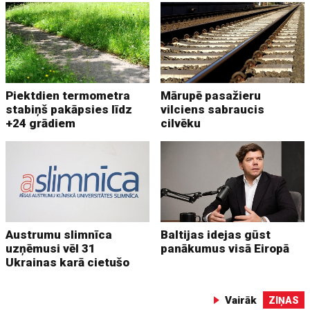
Piektdien termometra
Mārupē pasažieru
stabiņš pakāpsies līdz
vilciens sabraucis
+24 grādiem
cilvēku
Austrumu slimnīca
Baltijas idejas gūst
uzņēmusi vēl 31
panākumus visā Eiropā
Ukrainas karā cietušo
Vairāk
ZIŅAS