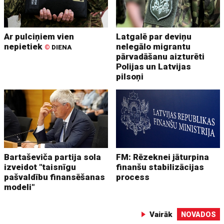
Ar pulciņiem vien
Latgalē par deviņu
nepietiek
nelegālo migrantu
©
DIENA
pārvadāšanu aizturēti
Polijas un Latvijas
pilsoņi
Bartaševiča partija sola
FM: Rēzeknei jāturpina
izveidot "taisnīgu
finanšu stabilizācijas
pašvaldību finansēšanas
process
modeli"
Vairāk
NOVADOS