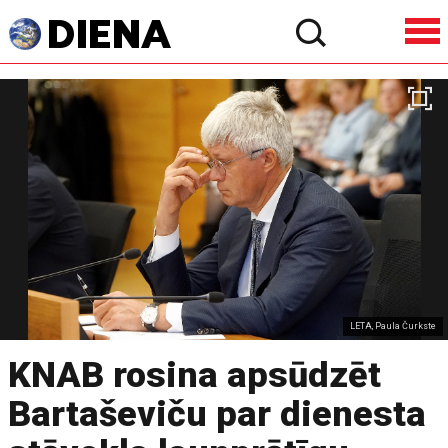
LETA, Paula Čurkste
KNAB rosina apsūdzēt
Bartaševiču par dienesta