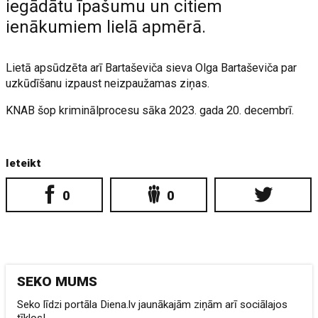
iegādātu īpašumu un citiem
ienākumiem lielā apmērā.
Lietā apsūdzēta arī Bartaševiča sieva Olga Bartaševiča par
uzkūdīšanu izpaust neizpaužamas ziņas.
KNAB šop kriminālprocesu sāka 2023. gada 20. decembrī.
Ieteikt
0
0
SEKO MUMS
Seko līdzi portāla Diena.lv jaunākajām ziņām arī sociālajos