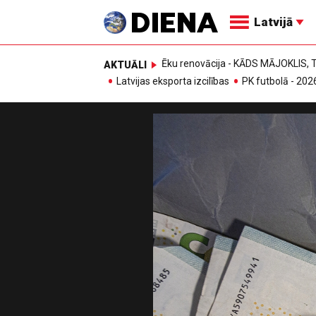
Latvijā
Ēku renovācija - KĀDS MĀJOKLIS
AKTUĀLI
Latvijas eksporta izcilības
PK futbolā - 202