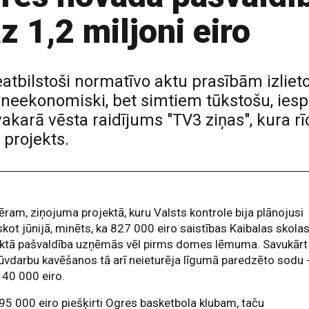
az 1,2 miljoni eiro
bilstoši normatīvo aktu prasībām izlietoti
 - neekonomiski, bet simtiem tūkstošu, ies
akarā vēsta raidījums "TV3 ziņas", kura rī
 projekts.
ram, ziņojuma projektā, kuru Valsts kontrole bija plānojusi
skot jūnijā, minēts, ka 827 000 eiro saistības Kaibalas skola
ektā pašvaldība uzņēmās vēl pirms domes lēmuma. Savukārt
ūvdarbu kavēšanos tā arī neieturēja līgumā paredzēto sodu 
140 000 eiro.
95 000 eiro piešķirti Ogres basketbola klubam, taču