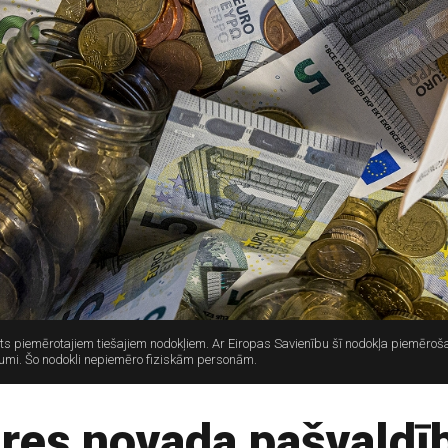
 piemērotajiem tiešajiem nodokļiem. Ar Eiropas Savienību šī nodokļa piemērošan
mumi. Šo nodokli nepiemēro fiziskām personām.
res novada pašvaldīb