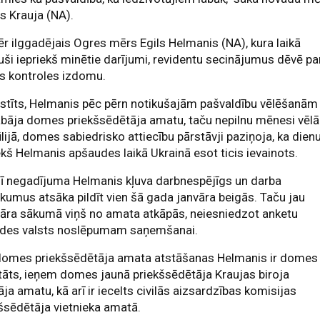
s Krauja (NA).
r ilggadējais Ogres mērs Egils Helmanis (NA), kura laikā
uši iepriekš minētie darījumi, revidentu secinājumus dēvē pa
s kontroles izdomu.
stīts, Helmanis pēc pērn notikušajām pašvaldību vēlēšanām
bāja domes priekšsēdētāja amatu, taču nepilnu mēnesi vēlā
ūlijā, domes sabiedrisko attiecību pārstāvji paziņoja, ka dien
ekš Helmanis apšaudes laikā Ukrainā esot ticis ievainots.
ī negadījuma Helmanis kļuva darbnespējīgs un darba
kumus atsāka pildīt vien šā gada janvāra beigās. Taču jau
āra sākumā viņš no amata atkāpās, neiesniedzot anketu
aides valsts noslēpumam saņemšanai.
domes priekšsēdētāja amata atstāšanas Helmanis ir domes
āts, ieņem domes jaunā priekšsēdētāja Kraujas biroja
āja amatu, kā arī ir iecelts civilās aizsardzības komisijas
šsēdētāja vietnieka amatā.