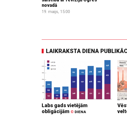
novadā
19. maijs, 15:00
LAIKRAKSTA DIENA PUBLIKĀ
Labs gads vietējām
Vēs
obligācijām
vel
©
DIENA