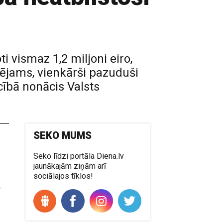
 vismaz 1,2 miljoni eiro,
pējams, vienkārši pazuduši
cībā nonācis Valsts
SEKO MUMS
Seko līdzi portāla Diena.lv
s
jaunākajām ziņām arī
sociālajos tīklos!
-