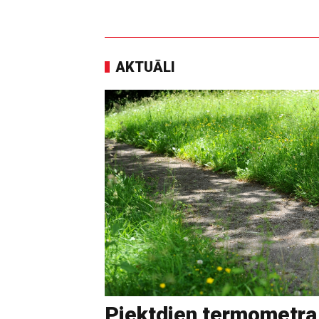
AKTUĀLI
Piektdien termometra