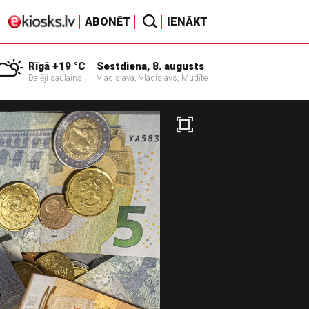
ABONĒT
IENĀKT
Rīgā +19 °C
Sestdiena, 8. augusts
Daļēji saulains
Vladislava, Vladislavs, Mudīte