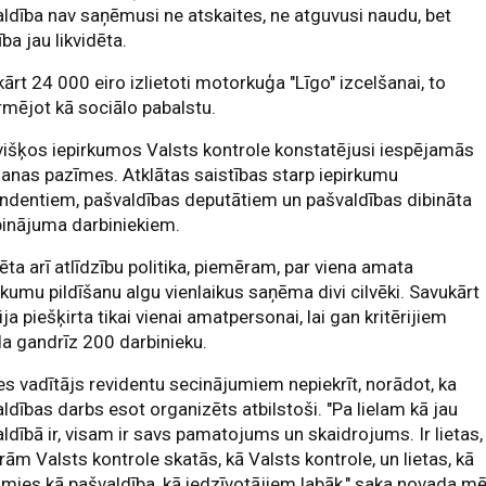
ldība nav saņēmusi ne atskaites, ne atguvusi naudu, bet
ība jau likvidēta.
ārt 24 000 eiro izlietoti motorkuģa "Līgo" izcelšanai, to
mējot kā sociālo pabalstu.
išķos iepirkumos Valsts kontrole konstatējusi iespējamās
anas pazīmes. Atklātas saistības starp iepirkumu
ndentiem, pašvaldības deputātiem un pašvaldības dibināta
binājuma darbiniekiem.
zēta arī atlīdzību politika, piemēram, par viena amata
kumu pildīšanu algu vienlaikus saņēma divi cilvēki. Savukārt
ja piešķirta tikai vienai amatpersonai, lai gan kritērijiem
da gandrīz 200 darbinieku.
 vadītājs revidentu secinājumiem nepiekrīt, norādot, ka
ldības darbs esot organizēts atbilstoši. "Pa lielam kā jau
ldībā ir, visam ir savs pamatojums un skaidrojums. Ir lietas,
rām Valsts kontrole skatās, kā Valsts kontrole, un lietas, kā
mies kā pašvaldība, kā iedzīvotājiem labāk," saka novada m