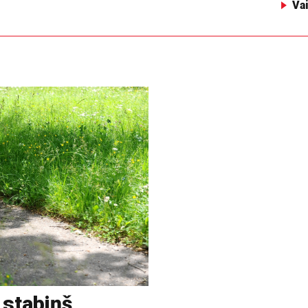
Va
 stabiņš