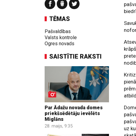
pašva
biedr
TĒMAS
Savuk
nofor
Pašvaldības
Valsts kontrole
Atsev
Ogres novads
krāpš
SAISTĪTIE RAKSTI
prete
nodi
Kriti
pienā
prēmi
atbil
Domes
Par Ādažu novada domes
priekšsēdētāju ievēlēts
pašva
Miglāns
pašva
28. maijs, 9:35
uz ku
skatā