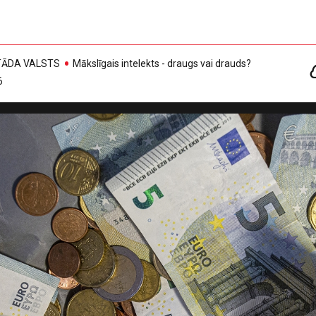
, TĀDA VALSTS
Mākslīgais intelekts - draugs vai drauds?
6