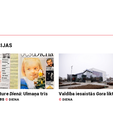
CIJAS
ture
Dienā
: Ulmaņa trīs
Valdība iesaistās
Gora
lik
tes
©
DIENA
©
DIENA