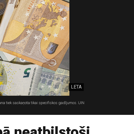
LETA
a tiek saskaņota tikai specifiskos gadījumos. UIN
ā neatbilstoši