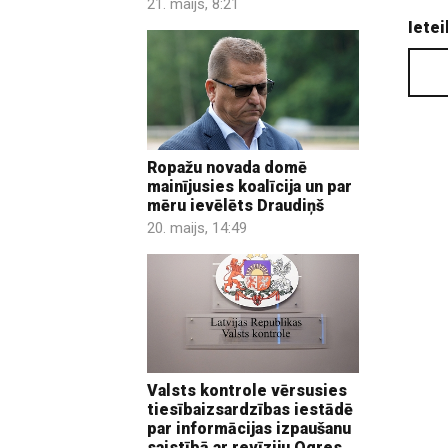
21. maijs, 8:21
Ietei
Ropažu novada domē
mainījusies koalīcija un par
mēru ievēlēts Draudiņš
20. maijs, 14:49
Valsts kontrole vērsusies
tiesībaizsardzības iestādē
par informācijas izpaušanu
saistībā ar revīziju Ogres