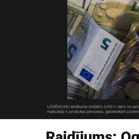
UZŅĒMUMU ienākuma nodoklis (UIN) ir viens no valsts
maksātāji ir juridiskas personas, galvenokārt uzņē
Raidījums: Og