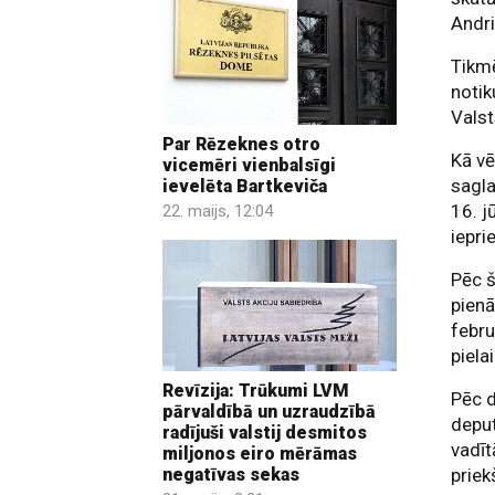
Andri
Tikmē
notik
Valst
Par Rēzeknes otro
Kā vē
vicemēri vienbalsīgi
sagla
ievelēta Bartkeviča
16. j
22. maijs, 12:04
iepri
Pēc š
pienā
febru
piel
Revīzija: Trūkumi LVM
Pēc 
pārvaldībā un uzraudzībā
deput
radījuši valstij desmitos
vadīt
miljonos eiro mērāmas
priek
negatīvas sekas