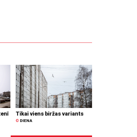
tenī
Tikai viens biržas variants
©
DIENA