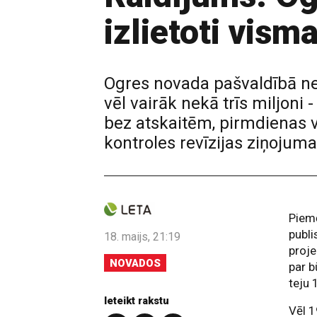
izlietoti vism
Ogres novada pašvaldībā neat
vēl vairāk nekā trīs miljoni
bez atskaitēm, pirmdienas v
kontroles revīzijas ziņojuma
Piemē
publi
18. maijs, 21:19
proj
NOVADOS
par b
teju 
Ieteikt rakstu
Vēl 1